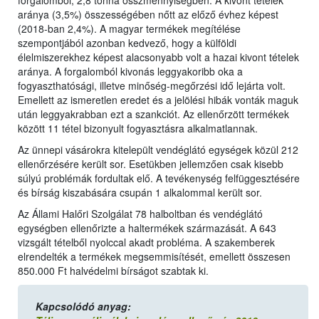
forgalomból, 2,8 tonna összmennyiségben. A kivont tételek
aránya (3,5%) összességében nőtt az előző évhez képest
(2018-ban 2,4%). A magyar termékek megítélése
szempontjából azonban kedvező, hogy a külföldi
élelmiszerekhez képest alacsonyabb volt a hazai kivont tételek
aránya. A forgalomból kivonás leggyakoribb oka a
fogyaszthatósági, illetve minőség-megőrzési idő lejárta volt.
Emellett az ismeretlen eredet és a jelölési hibák vonták maguk
után leggyakrabban ezt a szankciót. Az ellenőrzött termékek
között 11 tétel bizonyult fogyasztásra alkalmatlannak.
Az ünnepi vásárokra kitelepült vendéglátó egységek közül 212
ellenőrzésére került sor. Esetükben jellemzően csak kisebb
súlyú problémák fordultak elő. A tevékenység felfüggesztésére
és bírság kiszabására csupán 1 alkalommal került sor.
Az Állami Halőri Szolgálat 78 halboltban és vendéglátó
egységben ellenőrizte a haltermékek származását. A 643
vizsgált tételből nyolccal akadt probléma. A szakemberek
elrendelték a termékek megsemmisítését, emellett összesen
850.000 Ft halvédelmi bírságot szabtak ki.
Kapcsolódó anyag: