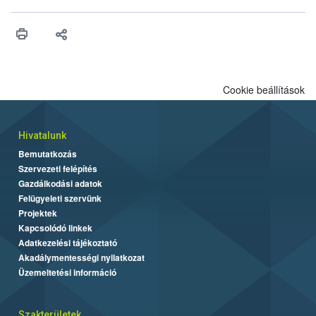
érésű szőlőkben is legyen lehetőség a károsító elleni további
védekezésre. Az Oroganic készítmény kis kiszerelésben kiskerti
felhasználók számára is elérhető és ökológiai termesztésben is
engedélyezett.
Cookie beállítások
Hivatalunk
Bemutatkozás
Szervezeti felépítés
Gazdálkodási adatok
Felügyeleti szervünk
Projektek
Kapcsolódó linkek
Adatkezelési tájékoztató
Akadálymentességi nyilatkozat
Üzemeltetési információ
Szakterületek