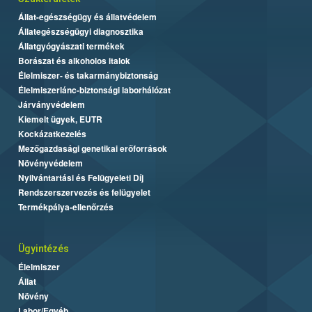
Állat-egészségügy és állatvédelem
Állategészségügyi diagnosztika
Állatgyógyászati termékek
Borászat és alkoholos italok
Élelmiszer- és takarmánybiztonság
Élelmiszerlánc-biztonsági laborhálózat
Járványvédelem
Kiemelt ügyek, EUTR
Kockázatkezelés
Mezőgazdasági genetikai erőforrások
Növényvédelem
Nyilvántartási és Felügyeleti Díj
Rendszerszervezés és felügyelet
Termékpálya-ellenőrzés
Ügyintézés
Élelmiszer
Állat
Növény
Labor/Egyéb