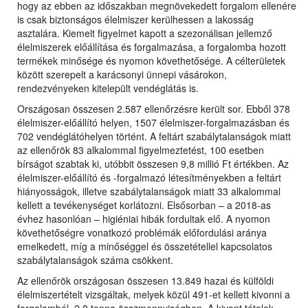
hogy az ebben az időszakban megnövekedett forgalom ellenére
is csak biztonságos élelmiszer kerülhessen a lakosság
asztalára. Kiemelt figyelmet kapott a szezonálisan jellemző
élelmiszerek előállítása és forgalmazása, a forgalomba hozott
termékek minősége és nyomon követhetősége. A célterületek
között szerepelt a karácsonyi ünnepi vásárokon,
rendezvényeken kitelepült vendéglátás is.
Országosan összesen 2.587 ellenőrzésre került sor. Ebből 378
élelmiszer-előállító helyen, 1507 élelmiszer-forgalmazásban és
702 vendéglátóhelyen történt. A feltárt szabálytalanságok miatt
az ellenőrök 83 alkalommal figyelmeztetést, 100 esetben
bírságot szabtak ki, utóbbit összesen 9,8 millió Ft értékben. Az
élelmiszer-előállító és -forgalmazó létesítményekben a feltárt
hiányosságok, illetve szabálytalanságok miatt 33 alkalommal
kellett a tevékenységet korlátozni. Elsősorban – a 2018-as
évhez hasonlóan – higiéniai hibák fordultak elő. A nyomon
követhetőségre vonatkozó problémák előfordulási aránya
emelkedett, míg a minőséggel és összetétellel kapcsolatos
szabálytalanságok száma csökkent.
Az ellenőrök országosan összesen 13.849 hazai és külföldi
élelmiszertételt vizsgáltak, melyek közül 491-et kellett kivonni a