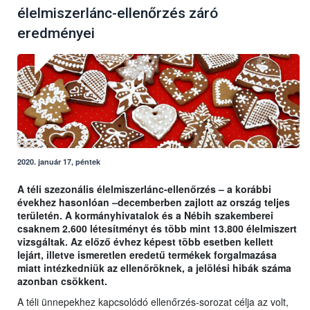
élelmiszerlánc-ellenőrzés záró
eredményei
2020. január 17, péntek
A téli szezonális élelmiszerlánc-ellenőrzés – a korábbi
évekhez hasonlóan –decemberben zajlott az ország teljes
területén. A kormányhivatalok és a Nébih szakemberei
csaknem 2.600 létesítményt és több mint 13.800 élelmiszert
vizsgáltak. Az előző évhez képest több esetben kellett
lejárt, illetve ismeretlen eredetű termékek forgalmazása
miatt intézkedniük az ellenőröknek, a jelölési hibák száma
azonban csökkent.
A téli ünnepekhez kapcsolódó ellenőrzés-sorozat célja az volt,