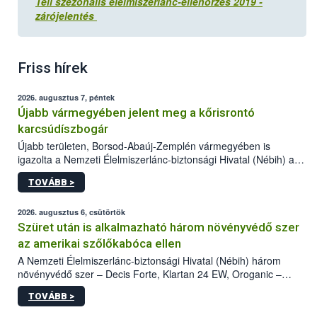
Téli szezonális élelmiszerlánc-ellenőrzés 2019 -
zárójelentés
Friss hírek
2026. augusztus 7, péntek
Újabb vármegyében jelent meg a kőrisrontó
karcsúdíszbogár
Újabb területen, Borsod-Abaúj-Zemplén vármegyében is
igazolta a Nemzeti Élelmiszerlánc-biztonsági Hivatal (Nébih) a
kőrisrontó karcsúdíszbogár (Agrilus planipennis) jelenlétét. A
TOVÁBB >
kártevőt nem csak színcsapdában találták meg, de már fertőzött
fában is azonosították. A növényvédelmi szakemberek folytatják
az intenzív felderítést, emellett az intézkedéseket a szlovák
2026. augusztus 6, csütörtök
hatósággal is összehangolják a terjedés megállítása érdekében.
Szüret után is alkalmazható három növényvédő szer
az amerikai szőlőkabóca ellen
A Nemzeti Élelmiszerlánc-biztonsági Hivatal (Nébih) három
növényvédő szer – Decis Forte, Klartan 24 EW, Oroganic –
engedélyokiratát módosította, így azok a szüretet követően,
TOVÁBB >
egészen a vesszőérettség (BBCH 91) stádiumáig
felhasználhatóak a szőlőben. A kiterjesztések célja, hogy a korai