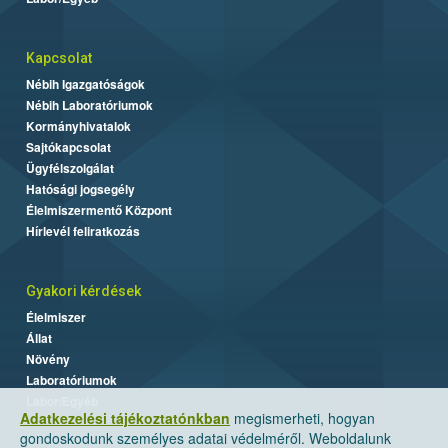
Kapcsolat
Nébih Igazgatóságok
Nébih Laboratóriumok
Kormányhivatalok
Sajtókapcsolat
Ügyfélszolgálat
Hatósági jogsegély
Élelmiszermentő Központ
Hírlevél feliratkozás
Gyakori kérdések
Élelmiszer
Állat
Növény
Laboratóriumok
Labor/Egyéb
Adatkezelési tájékoztatónkban
megismerheti, hogyan
gondoskodunk személyes adatai védelméről. Weboldalunk