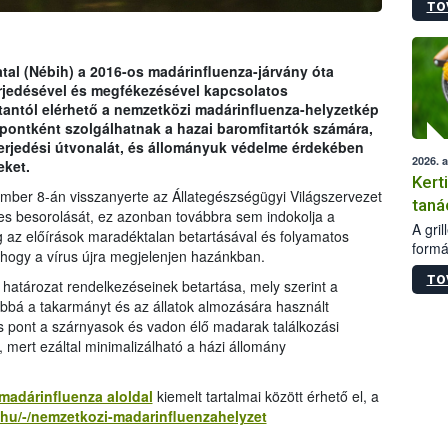
TO
módos
egész
felha
célja
tal (Nébih) a 2016-os madárinfluenza-járvány óta
lehet
erjedésével és megfékezésével kapcsolatos
Az Or
stantól elérhető a nemzetközi madárinfluenza-helyzetkép
felha
mpontként szolgálhatnak a hazai baromfitartók számára,
terme
rjedési útvonalát, és állományuk védelme érdekében
2026. 
ket.
Kert
mber 8-án visszanyerte az Állategészségügyi Világszervezet
taná
tes besorolását, ez azonban továbbra sem indokolja a
A gri
g az előírások maradéktalan betartásával és folyamatos
formá
 hogy a vírus újra megjelenjen hazánkban.
romlá
TO
szapo
 határozat rendelkezéseinek betartása, mely szerint a
sütög
továbbá a takarmányt és az állatok almozására használt
techni
tos pont a szárnyasok és vadon élő madarak találkozási
alapa
, mert ezáltal minimalizálható a házi állomány
higié
hőkez
madárinfluenza aloldal
kiemelt tartalmai között érhető el, a
tárol
v.hu/-/nemzetkozi-madarinfluenzahelyzet
Hivat
a biz