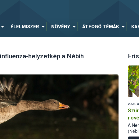
ÉLELMISZER
NÖVÉNY
ÁTFOGÓ TÉMÁK
KA
influenza-helyzetkép a Nébih
Fris
2026. 
Szür
növé
szől
A Nem
(Nébi
Klart