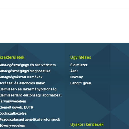
Szakterületek
Ügyintézés
Állat-egészségügy és állatvédelem
Élelmiszer
Állategészségügyi diagnosztika
Állat
Állatgyógyászati termékek
Növény
Borászat és alkoholos italok
Labor/Egyéb
Élelmiszer- és takarmánybiztonság
Élelmiszerlánc-biztonsági laborhálózat
Járványvédelem
Kiemelt ügyek, EUTR
Kockázatkezelés
Mezőgazdasági genetikai erőforrások
Gyakori kérdések
Növényvédelem