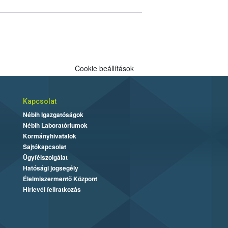
Cookie beállítások
Kapcsolat
Nébih Igazgatóságok
Nébih Laboratóriumok
Kormányhivatalok
Sajtókapcsolat
Ügyfélszolgálat
Hatósági jogsegély
Élelmiszermentő Központ
Hírlevél feliratkozás