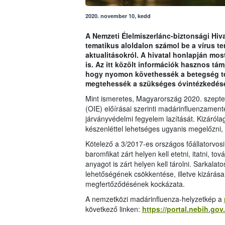
2020. november 10, kedd
A Nemzeti Élelmiszerlánc-biztonsági Hiva
tematikus aloldalon számol be a vírus t
aktualitásokról. A hivatal honlapján mo
is. Az itt közölt információk hasznos tá
hogy nyomon követhessék a betegség te
megtehessék a szükséges óvintézkedése
Mint ismeretes, Magyarország 2020. szepte
(OIE) előírásai szerinti madárinfluenzamen
járványvédelmi fegyelem lazítását. Kizáróla
készenléttel lehetséges ugyanis megelőzni,
Kötelező a 3/2017-es országos főállatorvosi
baromfikat zárt helyen kell etetni, itatni, 
anyagot is zárt helyen kell tárolni. Sarkala
lehetőségének csökkentése, illetve kizárása
megfertőződésének kockázata.
A nemzetközi madárinfluenza-helyzetkép a
következő linken:
https://portal.nebih.go