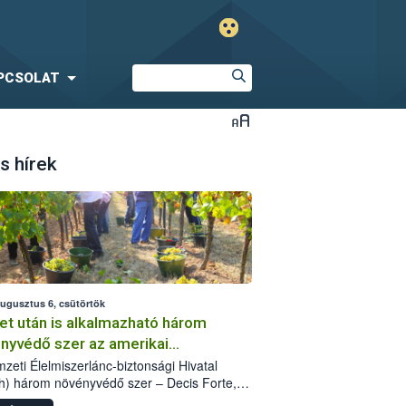
PCSOLAT
s hírek
augusztus 6, csütörtök
et után is alkalmazható három
nyvédő szer az amerikai
őkabóca ellen
zeti Élelmiszerlánc-biztonsági Hivatal
h) három növényvédő szer – Decis Forte,
an 24 EW, Oroganic – engedélyokiratát