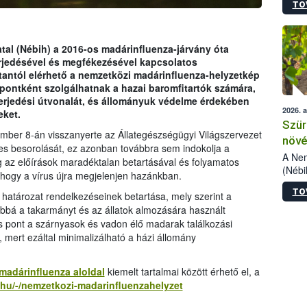
TO
kőris
jelen
talál
azono
tal (Nébih) a 2016-os madárinfluenza-járvány óta
folyta
erjedésével és megfékezésével kapcsolatos
intéz
stantól elérhető a nemzetközi madárinfluenza-helyzetkép
össze
mpontként szolgálhatnak a hazai baromfitartók számára,
érdek
rjedési útvonalát, és állományuk védelme érdekében
2026. 
ket.
Szür
mber 8-án visszanyerte az Állategészségügyi Világszervezet
növé
tes besorolását, ez azonban továbbra sem indokolja a
szől
A Nem
g az előírások maradéktalan betartásával és folyamatos
(Nébi
 hogy a vírus újra megjelenjen hazánkban.
Klart
TO
módos
 határozat rendelkezéseinek betartása, mely szerint a
egész
továbbá a takarmányt és az állatok almozására használt
felha
tos pont a szárnyasok és vadon élő madarak találkozási
célja
, mert ezáltal minimalizálható a házi állomány
lehet
Az Or
madárinfluenza aloldal
kiemelt tartalmai között érhető el, a
felha
v.hu/-/nemzetkozi-madarinfluenzahelyzet
terme