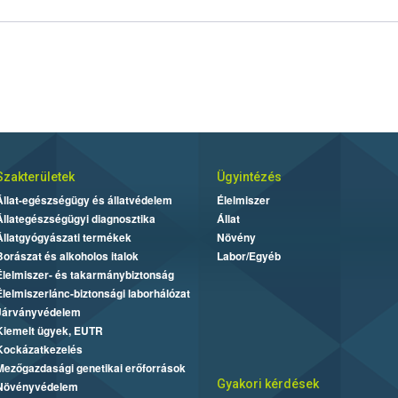
Szakterületek
Ügyintézés
Állat-egészségügy és állatvédelem
Élelmiszer
Állategészségügyi diagnosztika
Állat
Állatgyógyászati termékek
Növény
Borászat és alkoholos italok
Labor/Egyéb
Élelmiszer- és takarmánybiztonság
Élelmiszerlánc-biztonsági laborhálózat
Járványvédelem
Kiemelt ügyek, EUTR
Kockázatkezelés
Mezőgazdasági genetikai erőforrások
Gyakori kérdések
Növényvédelem