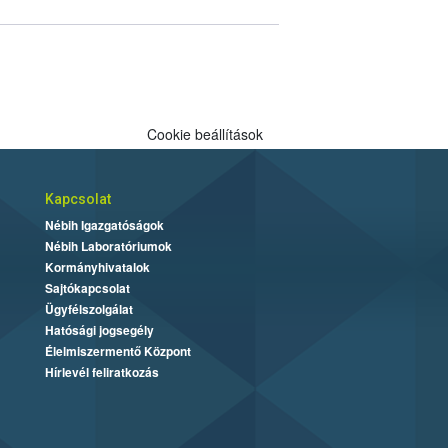
Cookie beállítások
Kapcsolat
Nébih Igazgatóságok
Nébih Laboratóriumok
Kormányhivatalok
Sajtókapcsolat
Ügyfélszolgálat
Hatósági jogsegély
Élelmiszermentő Központ
Hírlevél feliratkozás