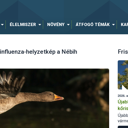
ÉLELMISZER
NÖVÉNY
ÁTFOGÓ TÉMÁK
KA
influenza-helyzetkép a Nébih
Fris
2026. 
Újab
kőri
Újabb
várme
Élelm