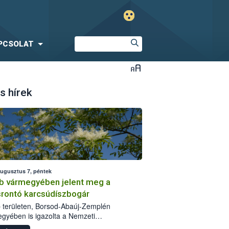
PCSOLAT
s hírek
augusztus 7, péntek
b vármegyében jelent meg a
srontó karcsúdíszbogár
 területen, Borsod-Abaúj-Zemplén
gyében is igazolta a Nemzeti
iszerlánc-biztonsági Hivatal (Nébih) a