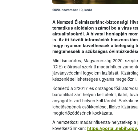
2020. november 10, kedd
A Nemzeti Élelmiszerlánc-biztonsági Hiva
tematikus aloldalon számol be a vírus t
aktualitásokról. A hivatal honlapján mo
is. Az itt közölt információk hasznos tá
hogy nyomon követhessék a betegség te
megtehessék a szükséges óvintézkedése
Mint ismeretes, Magyarország 2020. szepte
(OIE) előírásai szerinti madárinfluenzamen
járványvédelmi fegyelem lazítását. Kizáróla
készenléttel lehetséges ugyanis megelőzni,
Kötelező a 3/2017-es országos főállatorvosi
baromfikat zárt helyen kell etetni, itatni, 
anyagot is zárt helyen kell tárolni. Sarkala
lehetőségének csökkentése, illetve kizárása
megfertőződésének kockázata.
A nemzetközi madárinfluenza-helyzetkép a
következő linken:
https://portal.nebih.go