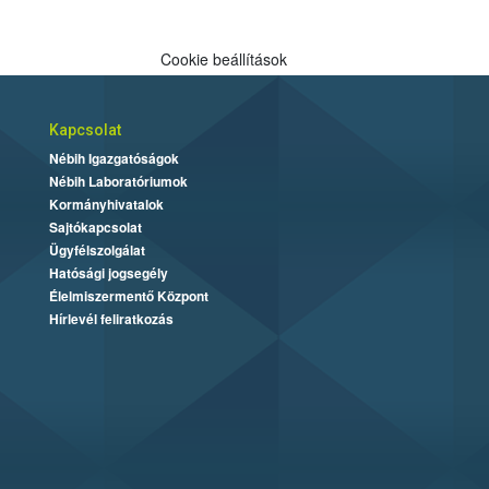
Cookie beállítások
Kapcsolat
Nébih Igazgatóságok
Nébih Laboratóriumok
Kormányhivatalok
Sajtókapcsolat
Ügyfélszolgálat
Hatósági jogsegély
Élelmiszermentő Központ
Hírlevél feliratkozás