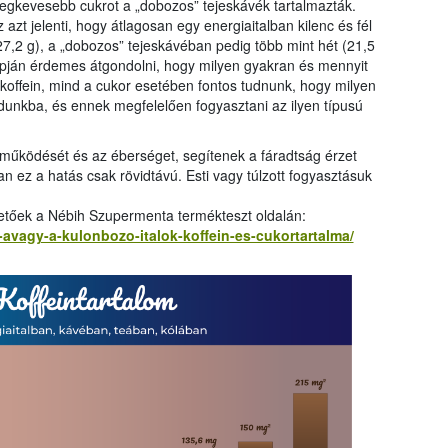
 legkevesebb cukrot a „dobozos” tejeskávék tartalmazták.
t jelenti, hogy átlagosan egy energiaitalban kilenc és fél
(27,2 g), a „dobozos” tejeskávéban pedig több mint hét (21,5
apján érdemes átgondolni, hogy milyen gyakran és mennyit
koffein, mind a cukor esetében fontos tudnunk, hogy milyen
unkba, és ennek megfelelően fogyasztani az ilyen típusú
y működését és az éberséget, segítenek a fáradtság érzet
 ez a hatás csak rövidtávú. Esti vagy túlzott fogyasztásuk
etőek a Nébih Szupermenta termékteszt oldalán:
avagy-a-kulonbozo-italok-koffein-es-cukortartalma/