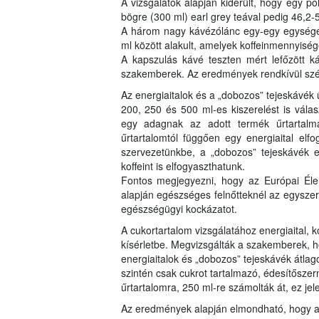
A vizsgálatok alapján kiderült, hogy egy po
bögre (300 ml) earl grey teával pedig 46,2-
A három nagy kávézólánc egy-egy egységéb
ml között alakult, amelyek koffeinmennyisé
A kapszulás kávé teszten mért lefőzött k
szakemberek. Az eredmények rendkívül szé
Az energiaitalok és a „dobozos” tejeskávék 
200, 250 és 500 ml-es kiszerelést is válas
egy adagnak az adott termék űrtartalm
űrtartalomtól függően egy energiaital el
szervezetünkbe, a „dobozos” tejeskávék
koffeint is elfogyaszthatunk.
Fontos megjegyezni, hogy az Európai Él
alapján egészséges felnőtteknél az egyszeri
egészségügyi kockázatot.
A cukortartalom vizsgálatához energiaital, 
kísérletbe. Megvizsgálták a szakemberek, h
energiaitalok és „dobozos” tejeskávék átla
szintén csak cukrot tartalmazó, édesítősze
űrtartalomra, 250 ml-re számolták át, ez je
Az eredmények alapján elmondható, hogy a 