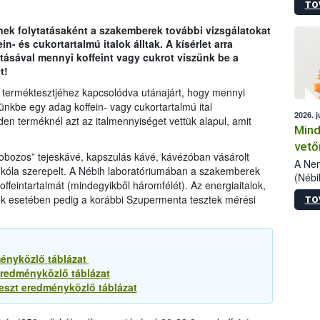
TO
szake
alá”,
nek folytatásaként a szakemberek további vizsgálatokat
vizsg
- és cukortartalmú italok álltak. A kísérlet arra
szemp
ztásával mennyi koffeint vagy cukrot viszünk be a
vizsgá
t!
legke
 terméktesztjéhez kapcsolódva utánajárt, hogy mennyi
ünkbe egy adag koffein- vagy cukortartalmú ital
2026. j
den terméknél azt az italmennyiséget vettük alapul, amit
Mind
vető
 „dobozos” tejeskávé, kapszulás kávé, kávézóban vásárolt
A Nem
és kóla szerepelt. A Nébih laboratóriumában a szakemberek
(Nébi
ffeintartalmát (mindegyikből háromfélét). Az energiaitalok,
termé
ék esetében pedig a korábbi Szupermenta tesztek mérési
TO
fókus
szake
kapha
vetőm
jogsz
ményközlő táblázat
pedig
eredményközlő táblázat
elege
eszt eredményközlő táblázat
esetb
termé