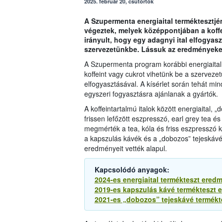
2025. február 20, csütörtök
A Szupermenta energiaital terméktesztjé
végeztek, melyek középpontjában a koffein
irányult, hogy egy adagnyi ital elfogyas
szervezetünkbe. Lássuk az eredményeke
A Szupermenta program korábbi energiaital
koffeint vagy cukrot vihetünk be a szervezet
elfogyasztásával. A kísérlet során tehát min
egyszeri fogyasztásra ajánlanak a gyártók.
A koffeintartalmú italok között energiaital,
frissen lefőzött eszpresszó, earl grey tea 
megmérték a tea, kóla és friss eszpresszó ko
a kapszulás kávék és a „dobozos” tejeskáv
eredményeit vették alapul.
Kapcsolódó anyagok:
2024-es energiaital termékteszt ered
2019-es kapszulás kávé termékteszt 
2021-es „dobozos” tejeskávé termékt