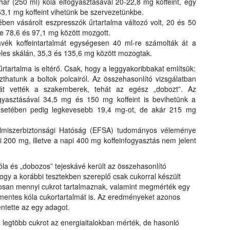
hár (250 ml) kóla elfogyasztásával 20-22,8 mg koffeint, egy
rangs
53,1 mg koffeint vihetünk be szervezetünkbe.
össze
en vásárolt eszpresszók űrtartalma változó volt, 20 és 50
a Nébi
ge 78,6 és 97,1 mg között mozgott.
a növ
ávék koffeintartalmát egységesen 40 ml-re számolták át a
les skálán, 35,3 és 135,6 mg között mozogtak.
űrtartalma is eltérő. Csak, hogy a leggyakoribbakat említsük:
zthatunk a boltok polcairól. Az összehasonlító vizsgálatban
át vették a szakemberek, tehát az egész „dobozt”. Az
fogyasztásával 34,5 mg és 150 mg koffeint is bevihetünk a
 esetében pedig legkevesebb 19,4 mg-ot, de akár 215 mg
elmiszerbiztonsági Hatóság (EFSA) tudományos véleménye
 200 mg, illetve a napi 400 mg koffeinfogyasztás nem jelent
kóla és „dobozos” tejeskávé került az összehasonlító
ogy a korábbi tesztekben szereplő csak cukorral készült
gosan mennyi cukrot tartalmaznak, valamint megmérték egy
rmentes kóla cukortartalmát is. Az eredményeket azonos
lentette az egy adagot.
legtöbb cukrot az energiaitalokban mérték, de hasonló