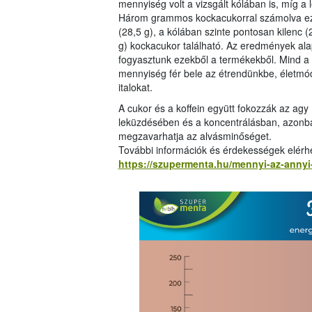
mennyiség volt a vizsgált kólában is, míg a
Három grammos kockacukorral számolva ez az
(28,5 g), a kólában szinte pontosan kilenc 
g) kockacukor található. Az eredmények al
fogyasztunk ezekből a termékekből. Mind a 
mennyiség fér bele az étrendünkbe, életmód
italokat.
A cukor és a koffein együtt fokozzák az ag
leküzdésében és a koncentrálásban, azonban
megzavarhatja az alvásminőséget.
További információk és érdekességek elérh
https://szupermenta.hu/mennyi-az-annyi-