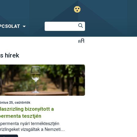
PCSOLAT
s hírek
únius 25, csütörtök
laszrizling bizonyított a
ermenta tesztjén
permenta nyári terméktesztjén
rizlingeket vizsgáltak a Nemzeti
iszerlánc-biztonsági Hivatal (Nébih)