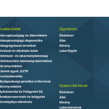
Szakterületek
Ügyintézés
Állat-egészségügy és állatvédelem
Élelmiszer
Állategészségügyi diagnosztika
Állat
Állatgyógyászati termékek
Növény
Borászat és alkoholos italok
Labor/Egyéb
Élelmiszer- és takarmánybiztonság
Élelmiszerlánc-biztonsági laborhálózat
Járványvédelem
Kiemelt ügyek, EUTR
Kockázatkezelés
Mezőgazdasági genetikai erőforrások
Gyakori kérdések
Növényvédelem
Nyilvántartási és Felügyeleti Díj
Élelmiszer
Rendszerszervezés és felügyelet
Állat
Termékpálya-ellenőrzés
Növény
Laboratóriumok