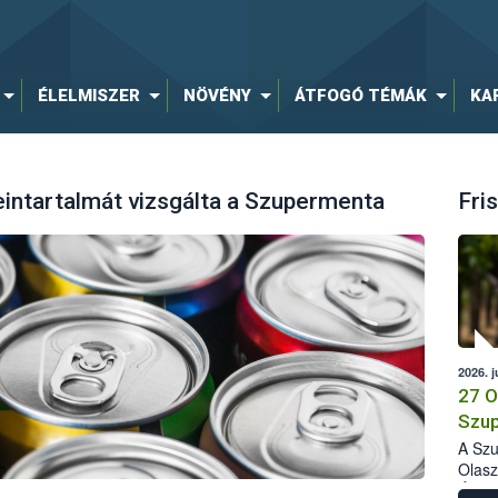
ÉLELMISZER
NÖVÉNY
ÁTFOGÓ TÉMÁK
KA
feintartalmát vizsgálta a Szupermenta
Fris
2026. j
27 O
Szup
A Szu
Olasz
Élelm