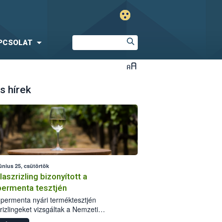
PCSOLAT
s hírek
únius 25, csütörtök
laszrizling bizonyított a
ermenta tesztjén
permenta nyári terméktesztjén
rizlingeket vizsgáltak a Nemzeti
iszerlánc-biztonsági Hivatal (Nébih)