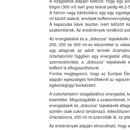
A vizsgálatok alapján kiderült, hogy egy po
bögre (300 ml) earl grey teával pedig 46,2-
A három nagy kávézólánc egy-egy egységéb
ml között alakult, amelyek koffeinmennyisé
A kapszulás kávé teszten mért lefőzött k
szakemberek. Az eredmények rendkívül szé
Az energiaitalok és a „dobozos” tejeskávék 
200, 250 és 500 ml-es kiszerelést is válas
egy adagnak az adott termék űrtartalm
űrtartalomtól függően egy energiaital el
szervezetünkbe, a „dobozos” tejeskávék
koffeint is elfogyaszthatunk.
Fontos megjegyezni, hogy az Európai Él
alapján egészséges felnőtteknél az egyszeri
egészségügyi kockázatot.
A cukortartalom vizsgálatához energiaital, 
kísérletbe. Megvizsgálták a szakemberek, h
energiaitalok és „dobozos” tejeskávék átla
szintén csak cukrot tartalmazó, édesítősze
űrtartalomra, 250 ml-re számolták át, ez je
Az eredmények alapján elmondható, hogy a 