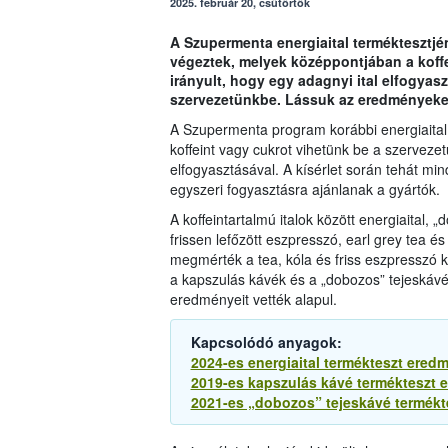
2025. február 20, csütörtök
A Szupermenta energiaital terméktesztjé
végeztek, melyek középpontjában a koffein
irányult, hogy egy adagnyi ital elfogyas
szervezetünkbe. Lássuk az eredményeke
A Szupermenta program korábbi energiaital
koffeint vagy cukrot vihetünk be a szervezet
elfogyasztásával. A kísérlet során tehát min
egyszeri fogyasztásra ajánlanak a gyártók.
A koffeintartalmú italok között energiaital,
frissen lefőzött eszpresszó, earl grey tea 
megmérték a tea, kóla és friss eszpresszó ko
a kapszulás kávék és a „dobozos” tejeskáv
eredményeit vették alapul.
Kapcsolódó anyagok:
2024-es energiaital termékteszt ered
2019-es kapszulás kávé termékteszt 
2021-es „dobozos” tejeskávé termékt