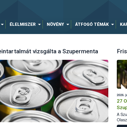
ÉLELMISZER
NÖVÉNY
ÁTFOGÓ TÉMÁK
KA
feintartalmát vizsgálta a Szupermenta
Fris
2026. j
27 O
Szup
A Szu
Olasz
Élelm