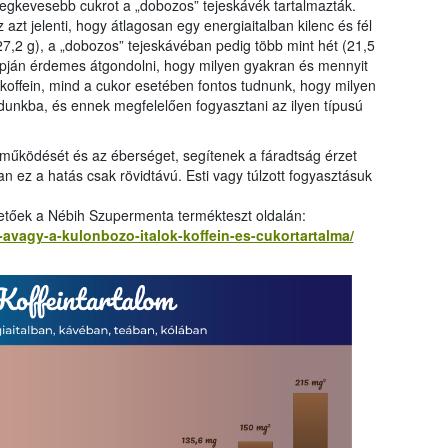
 legkevesebb cukrot a „dobozos” tejeskávék tartalmazták.
t jelenti, hogy átlagosan egy energiaitalban kilenc és fél
(27,2 g), a „dobozos” tejeskávéban pedig több mint hét (21,5
apján érdemes átgondolni, hogy milyen gyakran és mennyit
koffein, mind a cukor esetében fontos tudnunk, hogy milyen
unkba, és ennek megfelelően fogyasztani az ilyen típusú
y működését és az éberséget, segítenek a fáradtság érzet
 ez a hatás csak rövidtávú. Esti vagy túlzott fogyasztásuk
etőek a Nébih Szupermenta termékteszt oldalán:
avagy-a-kulonbozo-italok-koffein-es-cukortartalma/