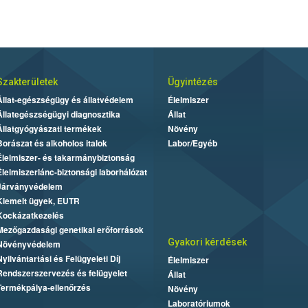
Szakterületek
Ügyintézés
Állat-egészségügy és állatvédelem
Élelmiszer
Állategészségügyi diagnosztika
Állat
Állatgyógyászati termékek
Növény
Borászat és alkoholos italok
Labor/Egyéb
Élelmiszer- és takarmánybiztonság
Élelmiszerlánc-biztonsági laborhálózat
Járványvédelem
Kiemelt ügyek, EUTR
Kockázatkezelés
Mezőgazdasági genetikai erőforrások
Gyakori kérdések
Növényvédelem
Nyilvántartási és Felügyeleti Díj
Élelmiszer
Rendszerszervezés és felügyelet
Állat
Termékpálya-ellenőrzés
Növény
Laboratóriumok