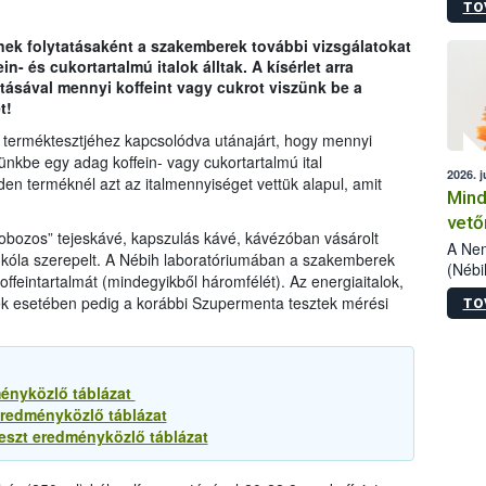
TO
szake
alá”,
nek folytatásaként a szakemberek további vizsgálatokat
vizsg
- és cukortartalmú italok álltak. A kísérlet arra
szemp
ztásával mennyi koffeint vagy cukrot viszünk be a
vizsgá
t!
legke
 terméktesztjéhez kapcsolódva utánajárt, hogy mennyi
ünkbe egy adag koffein- vagy cukortartalmú ital
2026. j
den terméknél azt az italmennyiséget vettük alapul, amit
Mind
vető
 „dobozos” tejeskávé, kapszulás kávé, kávézóban vásárolt
A Nem
és kóla szerepelt. A Nébih laboratóriumában a szakemberek
(Nébi
ffeintartalmát (mindegyikből háromfélét). Az energiaitalok,
termé
ék esetében pedig a korábbi Szupermenta tesztek mérési
TO
fókus
szake
kapha
vetőm
jogsz
ményközlő táblázat
pedig
eredményközlő táblázat
elege
eszt eredményközlő táblázat
esetb
termé