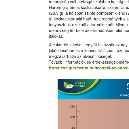
mennyiség volt a vizsgált kólában is, míg a
Három grammos kockacukorral számolva ez az
(28,5 g), a kólában szinte pontosan kilenc 
g) kockacukor található. Az eredmények al
fogyasztunk ezekből a termékekből. Mind a 
mennyiség fér bele az étrendünkbe, életmód
italokat.
A cukor és a koffein együtt fokozzák az ag
leküzdésében és a koncentrálásban, azonban
megzavarhatja az alvásminőséget.
További információk és érdekességek elérh
https://szupermenta.hu/mennyi-az-annyi-