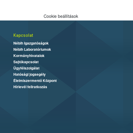
Cookie beállítások
Kapcsolat
Nébih Igazgatóságok
Nébih Laboratóriumok
Kormányhivatalok
Sajtókapcsolat
Ügyfélszolgálat
Hatósági jogsegély
Élelmiszermentő Központ
Hírlevél feliratkozás