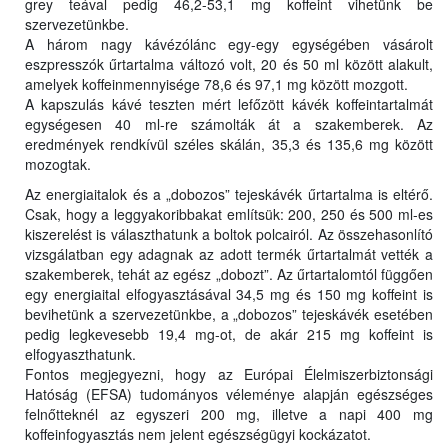
grey teával pedig 46,2-53,1 mg koffeint vihetünk be
szervezetünkbe.
A három nagy kávézólánc egy-egy egységében vásárolt
eszpresszók űrtartalma változó volt, 20 és 50 ml között alakult,
amelyek koffeinmennyisége 78,6 és 97,1 mg között mozgott.
A kapszulás kávé teszten mért lefőzött kávék koffeintartalmát
egységesen 40 ml-re számolták át a szakemberek. Az
eredmények rendkívül széles skálán, 35,3 és 135,6 mg között
mozogtak.
Az energiaitalok és a „dobozos” tejeskávék űrtartalma is eltérő.
Csak, hogy a leggyakoribbakat említsük: 200, 250 és 500 ml-es
kiszerelést is választhatunk a boltok polcairól. Az összehasonlító
vizsgálatban egy adagnak az adott termék űrtartalmát vették a
szakemberek, tehát az egész „dobozt”. Az űrtartalomtól függően
egy energiaital elfogyasztásával 34,5 mg és 150 mg koffeint is
bevihetünk a szervezetünkbe, a „dobozos” tejeskávék esetében
pedig legkevesebb 19,4 mg-ot, de akár 215 mg koffeint is
elfogyaszthatunk.
Fontos megjegyezni, hogy az Európai Élelmiszerbiztonsági
Hatóság (EFSA) tudományos véleménye alapján egészséges
felnőtteknél az egyszeri 200 mg, illetve a napi 400 mg
koffeinfogyasztás nem jelent egészségügyi kockázatot.