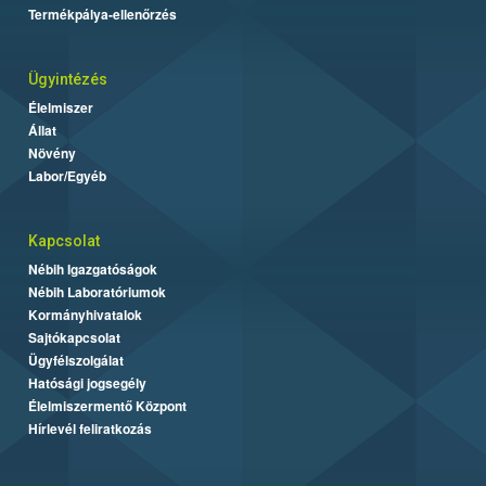
Termékpálya-ellenőrzés
Ügyintézés
Élelmiszer
Állat
Növény
Labor/Egyéb
Kapcsolat
Nébih Igazgatóságok
Nébih Laboratóriumok
Kormányhivatalok
Sajtókapcsolat
Ügyfélszolgálat
Hatósági jogsegély
Élelmiszermentő Központ
Hírlevél feliratkozás