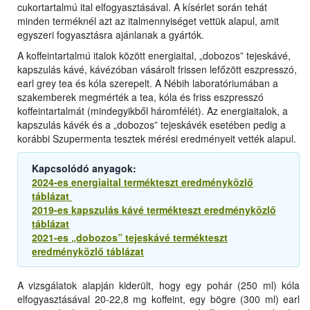
cukortartalmú ital elfogyasztásával. A kísérlet során tehát
minden terméknél azt az italmennyiséget vettük alapul, amit
egyszeri fogyasztásra ajánlanak a gyártók.
A koffeintartalmú italok között energiaital, „dobozos” tejeskávé,
kapszulás kávé, kávézóban vásárolt frissen lefőzött eszpresszó,
earl grey tea és kóla szerepelt. A Nébih laboratóriumában a
szakemberek megmérték a tea, kóla és friss eszpresszó
koffeintartalmát (mindegyikből háromfélét). Az energiaitalok, a
kapszulás kávék és a „dobozos” tejeskávék esetében pedig a
korábbi Szupermenta tesztek mérési eredményeit vették alapul.
Kapcsolódó anyagok:
2024-es energiaital termékteszt eredményközlő
táblázat
2019-es kapszulás kávé termékteszt eredményközlő
táblázat
2021-es „dobozos” tejeskávé termékteszt
eredményközlő táblázat
A vizsgálatok alapján kiderült, hogy egy pohár (250 ml) kóla
elfogyasztásával 20-22,8 mg koffeint, egy bögre (300 ml) earl