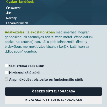
Gyakori kérdések
Élelmiszer
Állat
Növény
Laboratóriumok
Labor/Egyéb
Adatkezelési tájékoztatónkban
megismerheti, hogyan
gondoskodunk személyes adatai védelméről. Weboldalunk
cookie-kat (sütiket) használ a jobb felhasználói élmény
érdekében, melynek biztosításához kérjük, kattintson az
„Elfogadom” gombra.
Statisztikai célú sütik
Nemzeti Élelmiszerlánc-biztonsági Hivatal
Hirdetési célú sütik
Cím: 1024 Budapest, Keleti Károly utca. 24.
Alapműködést biztosító és funkcionális sütik
Levelezési cím: 1525 Budapest. Pf. 30.
ÖSSZES SÜTI ELFOGADÁSA
E-mail:
ugyfelszolgalat@nebih.gov.hu
Zöld szám: 06-80/263-244
KIVÁLASZTOTT SÜTIK ELFOGADÁSA
Telefon: 06-1/ 336-9000