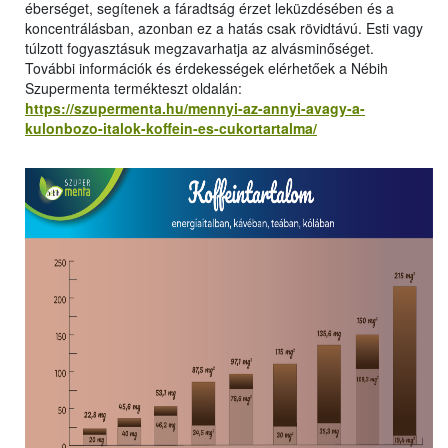
éberséget, segítenek a fáradtság érzet leküzdésében és a
koncentrálásban, azonban ez a hatás csak rövidtávú. Esti vagy
túlzott fogyasztásuk megzavarhatja az alvásminőséget.
További információk és érdekességek elérhetőek a Nébih
Szupermenta termékteszt oldalán:
https://szupermenta.hu/mennyi-az-annyi-avagy-a-
kulonbozo-italok-koffein-es-cukortartalma/