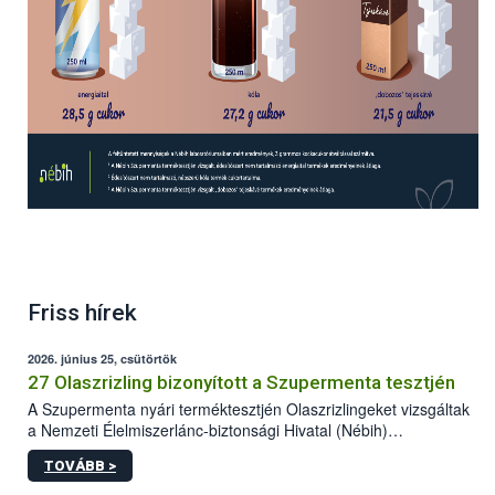
Friss hírek
2026. június 25, csütörtök
27 Olaszrizling bizonyított a Szupermenta tesztjén
A Szupermenta nyári terméktesztjén Olaszrizlingeket vizsgáltak
a Nemzeti Élelmiszerlánc-biztonsági Hivatal (Nébih)
szakemberei. Összesen 27 bor került „nagyító alá”, melyek az
TOVÁBB >
élelmiszerbiztonsági és -minőségi vizsgálatok, valamint a
jelölés-ellenőrzés szempontjából is megfeleltek. A kedveltségi