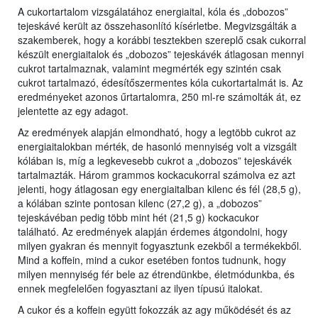
A cukortartalom vizsgálatához energiaital, kóla és „dobozos”
tejeskávé került az összehasonlító kísérletbe. Megvizsgálták a
szakemberek, hogy a korábbi tesztekben szereplő csak cukorral
készült energiaitalok és „dobozos” tejeskávék átlagosan mennyi
cukrot tartalmaznak, valamint megmérték egy szintén csak
cukrot tartalmazó, édesítőszermentes kóla cukortartalmát is. Az
eredményeket azonos űrtartalomra, 250 ml-re számolták át, ez
jelentette az egy adagot.
Az eredmények alapján elmondható, hogy a legtöbb cukrot az
energiaitalokban mérték, de hasonló mennyiség volt a vizsgált
kólában is, míg a legkevesebb cukrot a „dobozos” tejeskávék
tartalmazták. Három grammos kockacukorral számolva ez azt
jelenti, hogy átlagosan egy energiaitalban kilenc és fél (28,5 g),
a kólában szinte pontosan kilenc (27,2 g), a „dobozos”
tejeskávéban pedig több mint hét (21,5 g) kockacukor
található. Az eredmények alapján érdemes átgondolni, hogy
milyen gyakran és mennyit fogyasztunk ezekből a termékekből.
Mind a koffein, mind a cukor esetében fontos tudnunk, hogy
milyen mennyiség fér bele az étrendünkbe, életmódunkba, és
ennek megfelelően fogyasztani az ilyen típusú italokat.
A cukor és a koffein együtt fokozzák az agy működését és az