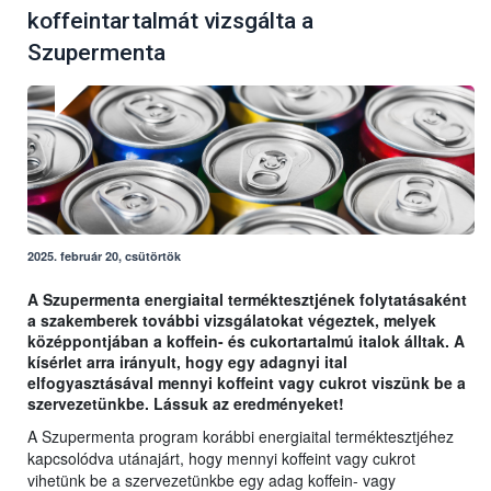
koffeintartalmát vizsgálta a
Szupermenta
2025. február 20, csütörtök
A Szupermenta energiaital terméktesztjének folytatásaként
a szakemberek további vizsgálatokat végeztek, melyek
középpontjában a koffein- és cukortartalmú italok álltak. A
kísérlet arra irányult, hogy egy adagnyi ital
elfogyasztásával mennyi koffeint vagy cukrot viszünk be a
szervezetünkbe. Lássuk az eredményeket!
A Szupermenta program korábbi energiaital terméktesztjéhez
kapcsolódva utánajárt, hogy mennyi koffeint vagy cukrot
vihetünk be a szervezetünkbe egy adag koffein- vagy