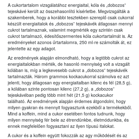
A cukortartalom vizsgálatához energiaital, kóla és „dobozos”
tejeskávé került az összehasonlító kísérletbe. Megvizsgálták a
szakemberek, hogy a korábbi tesztekben szereplő csak cukorral
készült energiaitalok és „dobozos” tejeskávék átlagosan mennyi
cukrot tartalmaznak, valamint megmérték egy szintén csak
cukrot tartalmazó, édesítőszermentes kóla cukortartalmát is. Az
eredményeket azonos űrtartalomra, 250 ml-re számolták át, ez
jelentette az egy adagot.
Az eredmények alapján elmondható, hogy a legtöbb cukrot az
energiaitalokban mérték, de hasonló mennyiség volt a vizsgált
kólában is, míg a legkevesebb cukrot a „dobozos” tejeskávék
tartalmazták. Három grammos kockacukorral számolva ez azt
jelenti, hogy átlagosan egy energiaitalban kilenc és fél (28,5 g),
a kólában szinte pontosan kilenc (27,2 g), a „dobozos”
tejeskávéban pedig több mint hét (21,5 g) kockacukor
található. Az eredmények alapján érdemes átgondolni, hogy
milyen gyakran és mennyit fogyasztunk ezekből a termékekből.
Mind a koffein, mind a cukor esetében fontos tudnunk, hogy
milyen mennyiség fér bele az étrendünkbe, életmódunkba, és
ennek megfelelően fogyasztani az ilyen típusú italokat.
A cukor és a koffein együtt fokozzák az agy működését és az