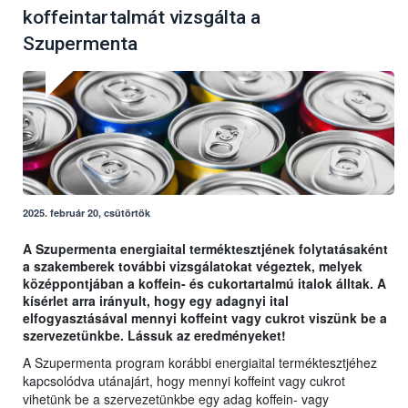
koffeintartalmát vizsgálta a
Szupermenta
2025. február 20, csütörtök
A Szupermenta energiaital terméktesztjének folytatásaként
a szakemberek további vizsgálatokat végeztek, melyek
középpontjában a koffein- és cukortartalmú italok álltak. A
kísérlet arra irányult, hogy egy adagnyi ital
elfogyasztásával mennyi koffeint vagy cukrot viszünk be a
szervezetünkbe. Lássuk az eredményeket!
A Szupermenta program korábbi energiaital terméktesztjéhez
kapcsolódva utánajárt, hogy mennyi koffeint vagy cukrot
vihetünk be a szervezetünkbe egy adag koffein- vagy