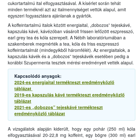
cukortartalmú ital elfogyasztásával. A kísérlet során tehát
minden terméknél azt az italmennyiséget vettük alapul, amit
egyszeri fogyasztásra ajánlanak a gyártók.
A koffeintartalmú italok között energiaital, „dobozos” tejeskávé,
kapszulás kávé, kávézóban vásárolt frissen lefőzött eszpresszó,
earl grey tea és kóla szerepelt. A Nébih laboratóriumában a
szakemberek megmérték a tea, kóla és friss eszpresszó
koffeintartalmát (mindegyikből háromfélét). Az energiaitalok, a
kapszulás kávék és a „dobozos” tejeskávék esetében pedig a
korábbi Szupermenta tesztek mérési eredményeit vették alapul.
Kapcsolódó anyagok:
2024-es energiaital termékteszt eredményközlő
táblázat
2019-es kapszulás kávé termékteszt eredményközlő
táblázat
2021-es „dobozos” tejeskávé termékteszt
eredményközlő táblázat
A vizsgálatok alapján kiderült, hogy egy pohár (250 ml) kóla
elfogyasztásával 20-22,8 mg koffeint, egy bögre (300 ml) earl