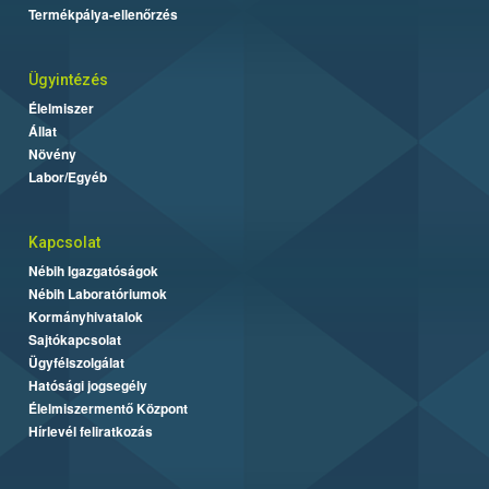
Termékpálya-ellenőrzés
Ügyintézés
Élelmiszer
Állat
Növény
Labor/Egyéb
Kapcsolat
Nébih Igazgatóságok
Nébih Laboratóriumok
Kormányhivatalok
Sajtókapcsolat
Ügyfélszolgálat
Hatósági jogsegély
Élelmiszermentő Központ
Hírlevél feliratkozás