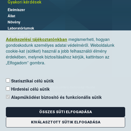
Gyakori kérdések
Élelmiszer
Állat
Növény
Laboratóriumok
Labor/Egyéb
Adatkezelési tájékoztatónkban
megismerheti, hogyan
gondoskodunk személyes adatai védelméről. Weboldalunk
cookie-kat (sütiket) használ a jobb felhasználói élmény
érdekében, melynek biztosításához kérjük, kattintson az
„Elfogadom” gombra.
Statisztikai célú sütik
Nemzeti Élelmiszerlánc-biztonsági Hivatal
Hirdetési célú sütik
Cím: 1024 Budapest, Keleti Károly utca. 24.
Alapműködést biztosító és funkcionális sütik
Levelezési cím: 1525 Budapest. Pf. 30.
ÖSSZES SÜTI ELFOGADÁSA
E-mail:
ugyfelszolgalat@nebih.gov.hu
Zöld szám: 06-80/263-244
KIVÁLASZTOTT SÜTIK ELFOGADÁSA
Telefon: 06-1/ 336-9000