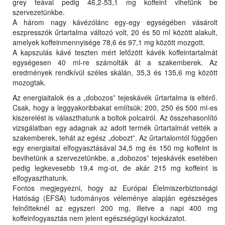
grey teával pedig 46,2-53,1 mg koffeint vihetünk be
szervezetünkbe.
A három nagy kávézólánc egy-egy egységében vásárolt
eszpresszók űrtartalma változó volt, 20 és 50 ml között alakult,
amelyek koffeinmennyisége 78,6 és 97,1 mg között mozgott.
A kapszulás kávé teszten mért lefőzött kávék koffeintartalmát
egységesen 40 ml-re számolták át a szakemberek. Az
eredmények rendkívül széles skálán, 35,3 és 135,6 mg között
mozogtak.
Az energiaitalok és a „dobozos” tejeskávék űrtartalma is eltérő.
Csak, hogy a leggyakoribbakat említsük: 200, 250 és 500 ml-es
kiszerelést is választhatunk a boltok polcairól. Az összehasonlító
vizsgálatban egy adagnak az adott termék űrtartalmát vették a
szakemberek, tehát az egész „dobozt”. Az űrtartalomtól függően
egy energiaital elfogyasztásával 34,5 mg és 150 mg koffeint is
bevihetünk a szervezetünkbe, a „dobozos” tejeskávék esetében
pedig legkevesebb 19,4 mg-ot, de akár 215 mg koffeint is
elfogyaszthatunk.
Fontos megjegyezni, hogy az Európai Élelmiszerbiztonsági
Hatóság (EFSA) tudományos véleménye alapján egészséges
felnőtteknél az egyszeri 200 mg, illetve a napi 400 mg
koffeinfogyasztás nem jelent egészségügyi kockázatot.