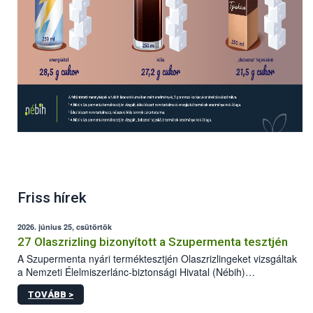
Friss hírek
2026. június 25, csütörtök
27 Olaszrizling bizonyított a Szupermenta tesztjén
A Szupermenta nyári terméktesztjén Olaszrizlingeket vizsgáltak
a Nemzeti Élelmiszerlánc-biztonsági Hivatal (Nébih)
szakemberei. Összesen 27 bor került „nagyító alá”, melyek az
TOVÁBB >
élelmiszerbiztonsági és -minőségi vizsgálatok, valamint a
jelölés-ellenőrzés szempontjából is megfeleltek. A kedveltségi