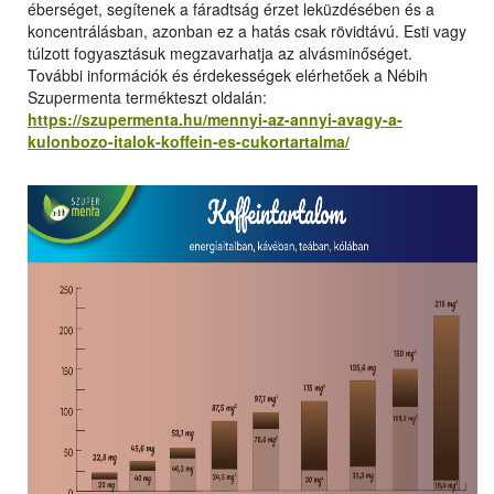
éberséget, segítenek a fáradtság érzet leküzdésében és a
koncentrálásban, azonban ez a hatás csak rövidtávú. Esti vagy
túlzott fogyasztásuk megzavarhatja az alvásminőséget.
További információk és érdekességek elérhetőek a Nébih
Szupermenta termékteszt oldalán:
https://szupermenta.hu/mennyi-az-annyi-avagy-a-
kulonbozo-italok-koffein-es-cukortartalma/