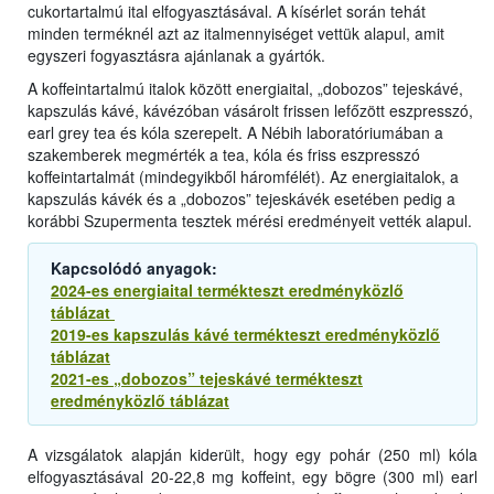
cukortartalmú ital elfogyasztásával. A kísérlet során tehát
minden terméknél azt az italmennyiséget vettük alapul, amit
egyszeri fogyasztásra ajánlanak a gyártók.
A koffeintartalmú italok között energiaital, „dobozos” tejeskávé,
kapszulás kávé, kávézóban vásárolt frissen lefőzött eszpresszó,
earl grey tea és kóla szerepelt. A Nébih laboratóriumában a
szakemberek megmérték a tea, kóla és friss eszpresszó
koffeintartalmát (mindegyikből háromfélét). Az energiaitalok, a
kapszulás kávék és a „dobozos” tejeskávék esetében pedig a
korábbi Szupermenta tesztek mérési eredményeit vették alapul.
Kapcsolódó anyagok:
2024-es energiaital termékteszt eredményközlő
táblázat
2019-es kapszulás kávé termékteszt eredményközlő
táblázat
2021-es „dobozos” tejeskávé termékteszt
eredményközlő táblázat
A vizsgálatok alapján kiderült, hogy egy pohár (250 ml) kóla
elfogyasztásával 20-22,8 mg koffeint, egy bögre (300 ml) earl