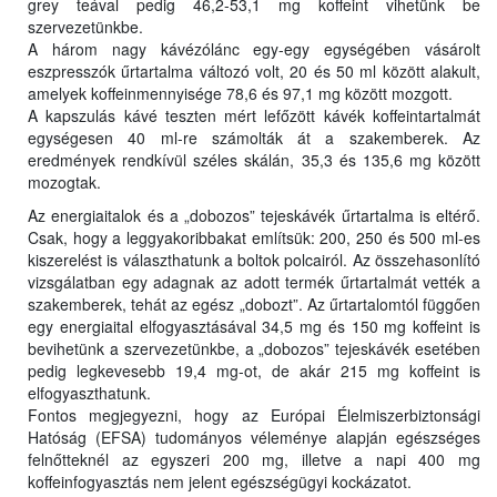
grey teával pedig 46,2-53,1 mg koffeint vihetünk be
szervezetünkbe.
A három nagy kávézólánc egy-egy egységében vásárolt
eszpresszók űrtartalma változó volt, 20 és 50 ml között alakult,
amelyek koffeinmennyisége 78,6 és 97,1 mg között mozgott.
A kapszulás kávé teszten mért lefőzött kávék koffeintartalmát
egységesen 40 ml-re számolták át a szakemberek. Az
eredmények rendkívül széles skálán, 35,3 és 135,6 mg között
mozogtak.
Az energiaitalok és a „dobozos” tejeskávék űrtartalma is eltérő.
Csak, hogy a leggyakoribbakat említsük: 200, 250 és 500 ml-es
kiszerelést is választhatunk a boltok polcairól. Az összehasonlító
vizsgálatban egy adagnak az adott termék űrtartalmát vették a
szakemberek, tehát az egész „dobozt”. Az űrtartalomtól függően
egy energiaital elfogyasztásával 34,5 mg és 150 mg koffeint is
bevihetünk a szervezetünkbe, a „dobozos” tejeskávék esetében
pedig legkevesebb 19,4 mg-ot, de akár 215 mg koffeint is
elfogyaszthatunk.
Fontos megjegyezni, hogy az Európai Élelmiszerbiztonsági
Hatóság (EFSA) tudományos véleménye alapján egészséges
felnőtteknél az egyszeri 200 mg, illetve a napi 400 mg
koffeinfogyasztás nem jelent egészségügyi kockázatot.