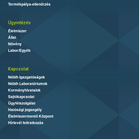
Termékpálya-ellenőrzés
Ügyintézés
Élelmiszer
Állat
Növény
Labor/Egyéb
Kapcsolat
Nébih Igazgatóságok
Nébih Laboratóriumok
Kormányhivatalok
Sajtókapcsolat
Ügyfélszolgálat
Hatósági jogsegély
Élelmiszermentő Központ
Hírlevél feliratkozás