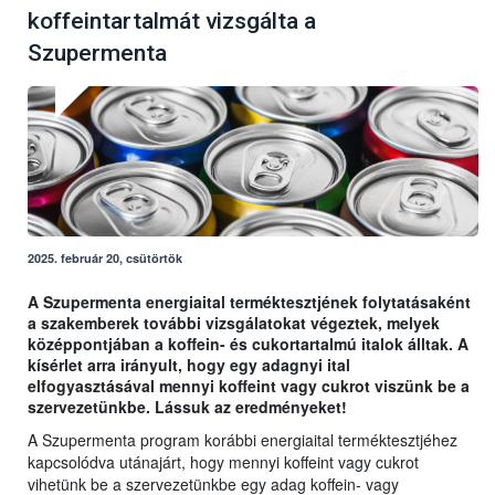
koffeintartalmát vizsgálta a
Szupermenta
2025. február 20, csütörtök
A Szupermenta energiaital terméktesztjének folytatásaként
a szakemberek további vizsgálatokat végeztek, melyek
középpontjában a koffein- és cukortartalmú italok álltak. A
kísérlet arra irányult, hogy egy adagnyi ital
elfogyasztásával mennyi koffeint vagy cukrot viszünk be a
szervezetünkbe. Lássuk az eredményeket!
A Szupermenta program korábbi energiaital terméktesztjéhez
kapcsolódva utánajárt, hogy mennyi koffeint vagy cukrot
vihetünk be a szervezetünkbe egy adag koffein- vagy