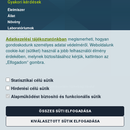
Gyakori kérdések
Élelmiszer
Állat
Növény
Laboratóriumok
Labor/Egyéb
Adatkezelési tájékoztatónkban
megismerheti, hogyan
gondoskodunk személyes adatai védelméről. Weboldalunk
cookie-kat (sütiket) használ a jobb felhasználói élmény
érdekében, melynek biztosításához kérjük, kattintson az
„Elfogadom” gombra.
Statisztikai célú sütik
Nemzeti Élelmiszerlánc-biztonsági Hivatal
Hirdetési célú sütik
Cím: 1024 Budapest, Keleti Károly utca. 24.
Alapműködést biztosító és funkcionális sütik
Levelezési cím: 1525 Budapest. Pf. 30.
ÖSSZES SÜTI ELFOGADÁSA
E-mail:
ugyfelszolgalat@nebih.gov.hu
Zöld szám: 06-80/263-244
KIVÁLASZTOTT SÜTIK ELFOGADÁSA
Telefon: 06-1/ 336-9000