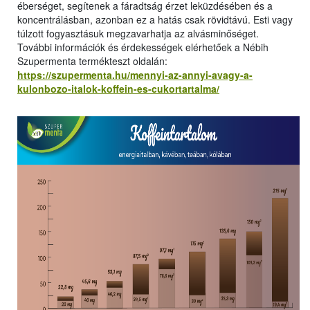
éberséget, segítenek a fáradtság érzet leküzdésében és a
koncentrálásban, azonban ez a hatás csak rövidtávú. Esti vagy
túlzott fogyasztásuk megzavarhatja az alvásminőséget.
További információk és érdekességek elérhetőek a Nébih
Szupermenta termékteszt oldalán:
https://szupermenta.hu/mennyi-az-annyi-avagy-a-
kulonbozo-italok-koffein-es-cukortartalma/