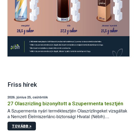
Friss hírek
2026. június 25, csütörtök
27 Olaszrizling bizonyított a Szupermenta tesztjén
A Szupermenta nyári terméktesztjén Olaszrizlingeket vizsgáltak
a Nemzeti Élelmiszerlánc-biztonsági Hivatal (Nébih)
szakemberei. Összesen 27 bor került „nagyító alá”, melyek az
TOVÁBB >
élelmiszerbiztonsági és -minőségi vizsgálatok, valamint a
jelölés-ellenőrzés szempontjából is megfeleltek. A kedveltségi