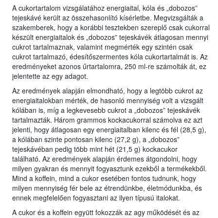
A cukortartalom vizsgálatához energiaital, kóla és „dobozos”
tejeskávé került az összehasonlító kísérletbe. Megvizsgálták a
szakemberek, hogy a korábbi tesztekben szereplő csak cukorral
készült energiaitalok és „dobozos” tejeskávék átlagosan mennyi
cukrot tartalmaznak, valamint megmérték egy szintén csak
cukrot tartalmazó, édesítőszermentes kóla cukortartalmát is. Az
eredményeket azonos űrtartalomra, 250 ml-re számolták át, ez
jelentette az egy adagot.
Az eredmények alapján elmondható, hogy a legtöbb cukrot az
energiaitalokban mérték, de hasonló mennyiség volt a vizsgált
kólában is, míg a legkevesebb cukrot a „dobozos” tejeskávék
tartalmazták. Három grammos kockacukorral számolva ez azt
jelenti, hogy átlagosan egy energiaitalban kilenc és fél (28,5 g),
a kólában szinte pontosan kilenc (27,2 g), a „dobozos”
tejeskávéban pedig több mint hét (21,5 g) kockacukor
található. Az eredmények alapján érdemes átgondolni, hogy
milyen gyakran és mennyit fogyasztunk ezekből a termékekből.
Mind a koffein, mind a cukor esetében fontos tudnunk, hogy
milyen mennyiség fér bele az étrendünkbe, életmódunkba, és
ennek megfelelően fogyasztani az ilyen típusú italokat.
A cukor és a koffein együtt fokozzák az agy működését és az