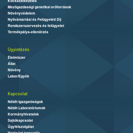
Kockázatkezelés
Mezőgazdasági genetikai erőforrások
Növényvédelem
Nyilvántartási és Felügyeleti Díj
Rendszerszervezés és felügyelet
Termékpálya-ellenőrzés
Ügyintézés
Élelmiszer
Állat
Növény
Labor/Egyéb
Kapcsolat
Nébih Igazgatóságok
Nébih Laboratóriumok
Kormányhivatalok
Sajtókapcsolat
Ügyfélszolgálat
Hatósági jogsegély