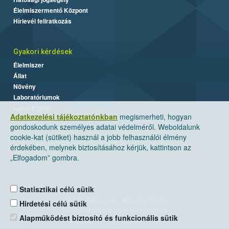
Élelmiszermentő Központ
Hírlevél feliratkozás
Gyakori kérdések
Élelmiszer
Állat
Növény
Laboratóriumok
Labor/Egyéb
Adatkezelési tájékoztatónkban
megismerheti, hogyan
gondoskodunk személyes adatai védelméről. Weboldalunk
cookie-kat (sütiket) használ a jobb felhasználói élmény
érdekében, melynek biztosításához kérjük, kattintson az
„Elfogadom” gombra.
Statisztikai célú sütik
Nemzeti Élelmiszerlánc-biztonsági Hivatal
Hirdetési célú sütik
Cím: 1024 Budapest, Keleti Károly utca. 24.
Alapműködést biztosító és funkcionális sütik
Levelezési cím: 1525 Budapest. Pf. 30.