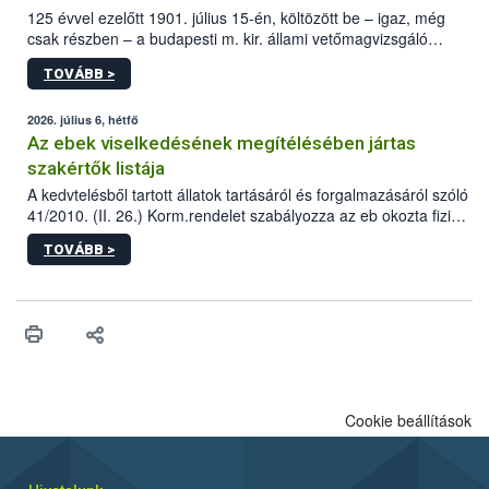
125 évvel ezelőtt 1901. július 15-én, költözött be – igaz, még
csak részben – a budapesti m. kir. állami vetőmagvizsgáló
állomás a Kis Rókus utca 15. szám alatti, Czigler Győző által
TOVÁBB >
tervezett új épületébe.
2026. július 6, hétfő
Az ebek viselkedésének megítélésében jártas
szakértők listája
A kedvtelésből tartott állatok tartásáról és forgalmazásáról szóló
41/2010. (II. 26.) Korm.rendelet szabályozza az eb okozta fizikai
sérülés, illetve ennek veszélye keletkezésekor felmerülő
TOVÁBB >
hatósági feladatokat, valamint a veszélyes eb tartását és annak
engedélyezését. Ezen eljárások során szükség esetén be kell
vonni az ebek viselkedésének megítélésében jártas szakértőt.
Cookie beállítások