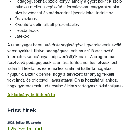
Pedagógusoknak szóló könyv, amely a gyerekeknek szóló
változat mellett kiegészítő információkat, magyarázatokat,
hivatkozásokat és módszertani javaslatokat tartalmaz
Óravázlatok
Kivetítőre optimalizált prezentációk
Feladatlapok
Játékok
A tananyagot bemutató órák segítségével, gyerekeknek szóló
versenyekkel, illetve pedagógusoknak és szülőknek szóló
internetes kampánnyal népszerűsítjük majd. A programban
résztvevő pedagógusok számára térítésmentes felkészítést,
valamint telefonos és e-mailes szakmai háttértámogatást
nyújtunk. Bízunk benne, hogy a tervezett tananyag felkelti
figyelmét, és ötleteivel, javaslataival Ön is hozzájárul ahhoz,
hogy gyermekeink tudatosabb élelmiszerfogyasztókká váljanak.
A kiadvány letölthető itt
Friss hírek
2026. július 15, szerda
125 éve történt