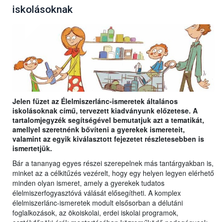
iskolásoknak
Jelen füzet az Élelmiszerlánc-ismeretek általános
iskolásoknak című, tervezett kiadványunk előzetese. A
tartalomjegyzék segítségével bemutatjuk azt a tematikát,
amellyel szeretnénk bővíteni a gyerekek ismereteit,
valamint az egyik kiválasztott fejezetet részletesebben is
ismertetjük.
Bár a tananyag egyes részei szerepelnek más tantárgyakban is,
minket az a célkitűzés vezérelt, hogy egy helyen legyen elérhető
minden olyan ismeret, amely a gyerekek tudatos
élelmiszerfogyasztóvá válását elősegítheti. A komplex
élelmiszerlánc-ismeretek modult elsősorban a délutáni
foglalkozások, az ökoiskolai, erdei iskolai programok,