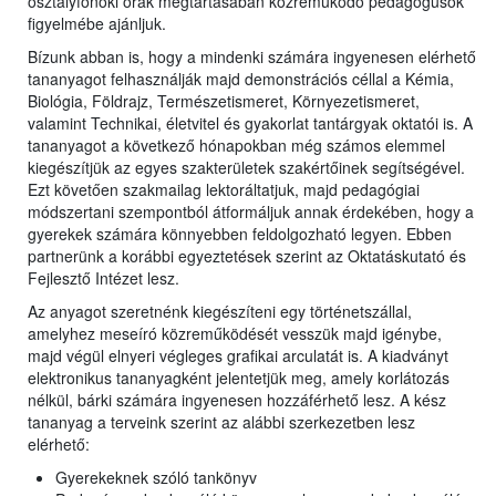
osztályfőnöki órák megtartásában közreműködő pedagógusok
figyelmébe ajánljuk.
Bízunk abban is, hogy a mindenki számára ingyenesen elérhető
tananyagot felhasználják majd demonstrációs céllal a Kémia,
Biológia, Földrajz, Természetismeret, Környezetismeret,
valamint Technikai, életvitel és gyakorlat tantárgyak oktatói is. A
tananyagot a következő hónapokban még számos elemmel
kiegészítjük az egyes szakterületek szakértőinek segítségével.
Ezt követően szakmailag lektoráltatjuk, majd pedagógiai
módszertani szempontból átformáljuk annak érdekében, hogy a
gyerekek számára könnyebben feldolgozható legyen. Ebben
partnerünk a korábbi egyeztetések szerint az Oktatáskutató és
Fejlesztő Intézet lesz.
Az anyagot szeretnénk kiegészíteni egy történetszállal,
amelyhez meseíró közreműködését vesszük majd igénybe,
majd végül elnyeri végleges grafikai arculatát is. A kiadványt
elektronikus tananyagként jelentetjük meg, amely korlátozás
nélkül, bárki számára ingyenesen hozzáférhető lesz. A kész
tananyag a terveink szerint az alábbi szerkezetben lesz
elérhető:
Gyerekeknek szóló tankönyv