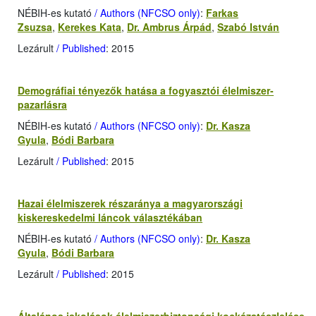
NÉBIH-es kutató
/ Authors (NFCSO only)
:
Farkas
Zsuzsa
,
Kerekes Kata
,
Dr. Ambrus Árpád
,
Szabó István
Lezárult
/ Published
: 2015
Demográfiai tényezők hatása a fogyasztói élelmiszer-
pazarlásra
NÉBIH-es kutató
/ Authors (NFCSO only)
:
Dr. Kasza
Gyula
,
Bódi Barbara
Lezárult
/ Published
: 2015
Hazai élelmiszerek részaránya a magyarországi
kiskereskedelmi láncok választékában
NÉBIH-es kutató
/ Authors (NFCSO only)
:
Dr. Kasza
Gyula
,
Bódi Barbara
Lezárult
/ Published
: 2015