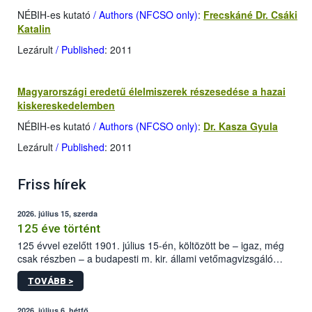
NÉBIH-es kutató
/ Authors (NFCSO only)
:
Frecskáné Dr. Csáki
Katalin
Lezárult
/ Published
: 2011
Magyarországi eredetű élelmiszerek részesedése a hazai
kiskereskedelemben
NÉBIH-es kutató
/ Authors (NFCSO only)
:
Dr. Kasza Gyula
Lezárult
/ Published
: 2011
Friss hírek
2026. július 15, szerda
125 éve történt
125 évvel ezelőtt 1901. július 15-én, költözött be – igaz, még
csak részben – a budapesti m. kir. állami vetőmagvizsgáló
állomás a Kis Rókus utca 15. szám alatti, Czigler Győző által
TOVÁBB >
tervezett új épületébe.
2026. július 6, hétfő