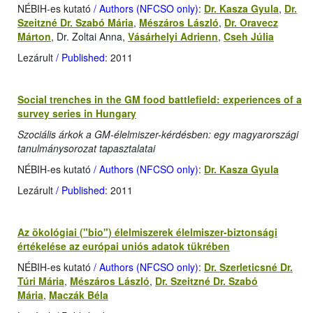
NÉBIH-es kutató
/ Authors (NFCSO only)
:
Dr. Kasza Gyula
,
Dr.
Szeitzné Dr. Szabó Mária
,
Mészáros László
,
Dr. Oravecz
Márton
, Dr. Zoltai Anna,
Vásárhelyi Adrienn
,
Cseh Júlia
Lezárult
/ Published
: 2011
Social trenches in the GM food battlefield: experiences of a
survey series in Hungary
Szociális árkok a GM-élelmiszer-kérdésben: egy magyarországi
tanulmánysorozat tapasztalatai
NÉBIH-es kutató
/ Authors (NFCSO only)
:
Dr. Kasza Gyula
Lezárult
/ Published
: 2011
Az ökológiai ("bio") élelmiszerek élelmiszer-biztonsági
értékelése az európai uniós adatok tükrében
NÉBIH-es kutató
/ Authors (NFCSO only)
:
Dr. Szerleticsné Dr.
Túri Mária
,
Mészáros László
,
Dr. Szeitzné Dr. Szabó
Mária
,
Maczák Béla