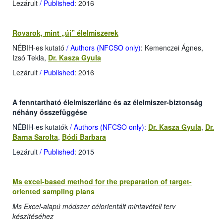
Lezárult
/ Published
: 2016
Rovarok, mint „új” élelmiszerek
NÉBIH-es kutató
/ Authors (NFCSO only)
: Kemenczei Ágnes,
Izsó Tekla,
Dr. Kasza Gyula
Lezárult
/ Published
: 2016
A fenntartható élelmiszerlánc és az élelmiszer-biztonság
néhány összefüggése
NÉBIH-es kutatók
/ Authors (NFCSO only)
:
Dr. Kasza Gyula
,
Dr.
Barna Sarolta
,
Bódi Barbara
Lezárult
/ Published
: 2015
Ms excel-based method for the preparation of target-
oriented sampling plans
Ms Excel-alapú módszer célorientált mintavételi terv
készítéséhez