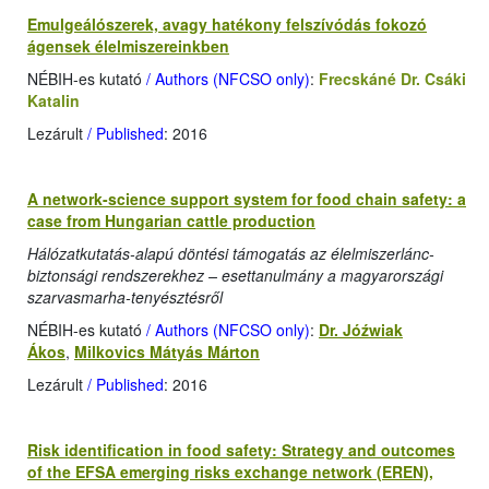
Emulgeálószerek, avagy hatékony felszívódás fokozó
ágensek élelmiszereinkben
NÉBIH-es kutató
/ Authors (NFCSO only)
:
Frecskáné Dr. Csáki
Katalin
Lezárult
/ Published
: 2016
A network-science support system for food chain safety: a
case from Hungarian cattle production
Hálózatkutatás-alapú döntési támogatás az élelmiszerlánc-
biztonsági rendszerekhez – esettanulmány a magyarországi
szarvasmarha-tenyésztésről
NÉBIH-es kutató
/ Authors (NFCSO only)
:
Dr. Jóźwiak
Ákos
,
Milkovics Mátyás Márton
Lezárult
/ Published
: 2016
Risk identification in food safety: Strategy and outcomes
of the EFSA emerging risks exchange network (EREN),