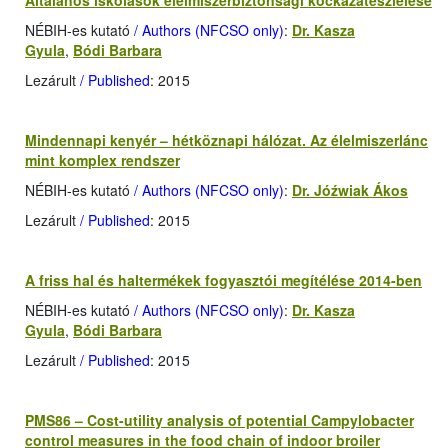
Általános iskolások élelmiszerbiztonsági kockázatészlelése
NÉBIH-es kutató
/ Authors (NFCSO only)
:
Dr. Kasza
Gyula
,
Bódi Barbara
Lezárult
/ Published
: 2015
Mindennapi kenyér – hétköznapi hálózat. Az élelmiszerlánc
mint komplex rendszer
NÉBIH-es kutató
/ Authors (NFCSO only)
:
Dr. Jóźwiak Ákos
Lezárult
/ Published
: 2015
A friss hal és haltermékek fogyasztói megítélése 2014-ben
NÉBIH-es kutató
/ Authors (NFCSO only)
:
Dr. Kasza
Gyula
,
Bódi Barbara
Lezárult
/ Published
: 2015
PMS86 – Cost-utility analysis of potential Campylobacter
control measures in the food chain of indoor broiler