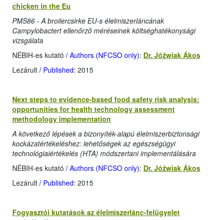
chicken in the Eu
PMS86 - A broilercsirke EU-s élelmiszerláncának
Campylobactert ellenőrző méréseinek költséghatékonysági
vizsgálata
NÉBIH-es kutató
/ Authors (NFCSO only)
:
Dr. Jóźwiak Ákos
Lezárult
/ Published
: 2015
Next steps to evidence-based food safety risk analysis:
opportunities for health technology assessment
methodology implementation
A következő lépések a bizonyíték-alapú élelmiszerbiztonsági
kockázatértékeléshez: lehetőségek az egészségügyi
technológiaiértékelés (HTA) módszertani implementálására
NÉBIH-es kutató
/ Authors (NFCSO only)
:
Dr. Jóźwiak Ákos
Lezárult
/ Published
: 2015
Fogyasztói kutatások az élelmiszerlánc-felügyelet