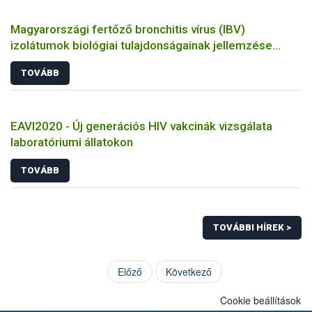
Magyarországi fertőző bronchitis vírus (IBV)
izolátumok biológiai tulajdonságainak jellemzése
állatkísérletes és molekuláris biológiai eszközökkel
TOVÁBB
EAVI2020 - Új generációs HIV vakcinák vizsgálata
laboratóriumi állatokon
TOVÁBB
TOVÁBBI HÍREK >
Előző
Következő
Cookie beállítások