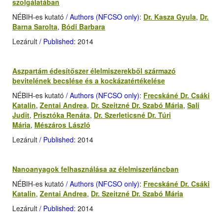
szolgálatában
NÉBIH-es kutató
/ Authors (NFCSO only)
:
Dr. Kasza Gyula
,
Dr.
Barna Sarolta
,
Bódi Barbara
Lezárult
/ Published
: 2014
Aszpartám édesítőszer élelmiszerekből származó
bevitelének becslése és a kockázatértékelése
NÉBIH-es kutató
/ Authors (NFCSO only)
:
Frecskáné Dr. Csáki
Katalin
,
Zentai Andrea
,
Dr. Szeitzné Dr. Szabó Mária
,
Sali
Judit
,
Prisztóka Renáta
,
Dr. Szerleticsné Dr. Túri
Mária
,
Mészáros László
Lezárult
/ Published
: 2014
Nanoanyagok felhasználása az élelmiszerláncban
NÉBIH-es kutató
/ Authors (NFCSO only)
:
Frecskáné Dr. Csáki
Katalin
,
Zentai Andrea
,
Dr. Szeitzné Dr. Szabó Mária
Lezárult
/ Published
: 2014