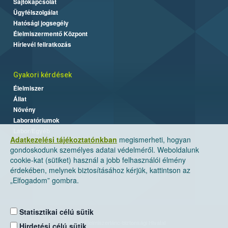
Sajtókapcsolat
Ügyfélszolgálat
Hatósági jogsegély
Élelmiszermentő Központ
Hírlevél feliratkozás
Gyakori kérdések
Élelmiszer
Állat
Növény
Laboratóriumok
Labor/Egyéb
Adatkezelési tájékoztatónkban
megismerheti, hogyan
gondoskodunk személyes adatai védelméről. Weboldalunk
cookie-kat (sütiket) használ a jobb felhasználói élmény
érdekében, melynek biztosításához kérjük, kattintson az
„Elfogadom” gombra.
Statisztikai célú sütik
Nemzeti Élelmiszerlánc-biztonsági Hivatal
Hirdetési célú sütik