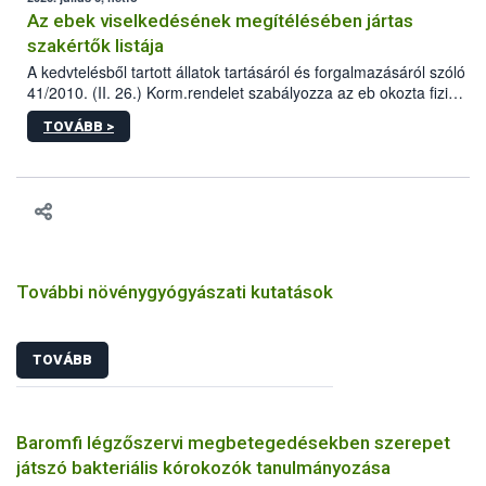
Az ebek viselkedésének megítélésében jártas
szakértők listája
A kedvtelésből tartott állatok tartásáról és forgalmazásáról szóló
41/2010. (II. 26.) Korm.rendelet szabályozza az eb okozta fizikai
sérülés, illetve ennek veszélye keletkezésekor felmerülő
TOVÁBB >
hatósági feladatokat, valamint a veszélyes eb tartását és annak
engedélyezését. Ezen eljárások során szükség esetén be kell
vonni az ebek viselkedésének megítélésében jártas szakértőt.
További növénygyógyászati kutatások
TOVÁBB
Baromfi légzőszervi megbetegedésekben szerepet
játszó bakteriális kórokozók tanulmányozása