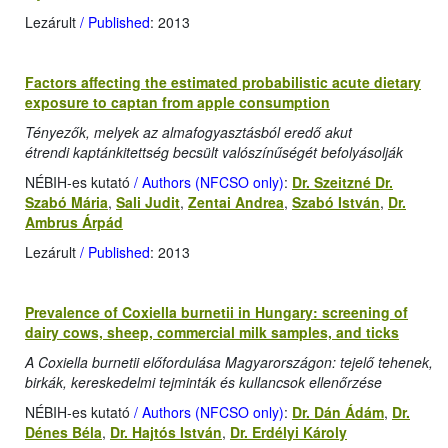
Lezárult
/ Published
: 2013
Factors affecting the estimated probabilistic acute dietary
exposure to captan from apple consumption
Tényezők, melyek az almafogyasztásból eredő akut
étrendi kaptánkitettség becsült valószínűségét befolyásolják
NÉBIH-es kutató
/ Authors (NFCSO only)
:
Dr. Szeitzné Dr.
Szabó Mária
,
Sali Judit
,
Zentai Andrea
,
Szabó István
,
Dr.
Ambrus Árpád
Lezárult
/ Published
: 2013
Prevalence of Coxiella burnetii in Hungary: screening of
dairy cows, sheep, commercial milk samples, and ticks
A Coxiella burnetii előfordulása Magyarországon: tejelő tehenek,
birkák, kereskedelmi tejminták és kullancsok ellenőrzése
NÉBIH-es kutató
/ Authors (NFCSO only)
:
Dr. Dán Ádám
,
Dr.
Dénes Béla
,
Dr. Hajtós István
,
Dr. Erdélyi Károly