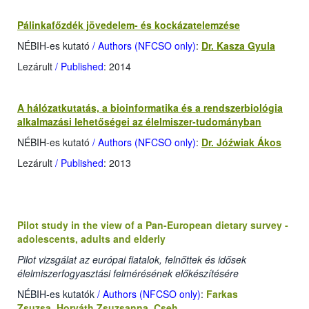
Pálinkafőzdék jövedelem- és kockázatelemzése
NÉBIH-es kutató
/ Authors (NFCSO only)
:
Dr. Kasza Gyula
Lezárult
/ Published
: 2014
A hálózatkutatás, a bioinformatika és a rendszerbiológia
alkalmazási lehetőségei az élelmiszer-tudományban
NÉBIH-es kutató
/ Authors (NFCSO only)
:
Dr. Jóźwiak Ákos
Lezárult
/ Published
: 2013
Pilot study in the view of a Pan-European dietary survey -
adolescents, adults and elderly
Pilot vizsgálat az európai fiatalok, felnőttek és idősek
élelmiszerfogyasztási felmérésének előkészítésére
NÉBIH-es kutatók
/ Authors (NFCSO only)
:
Farkas
Zsuzsa
,
Horváth Zsuzsanna
,
Cseh