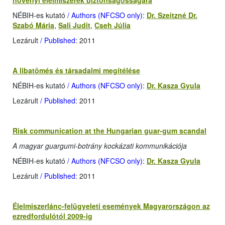
növényi élelmiszerek biztonságosságára
NÉBIH-es kutató
/ Authors (NFCSO only)
:
Dr. Szeitzné Dr.
Szabó Mária
,
Sali Judit
,
Cseh Júlia
Lezárult
/ Published
: 2011
A libatömés és társadalmi megítélése
NÉBIH-es kutató
/ Authors (NFCSO only)
:
Dr. Kasza Gyula
Lezárult
/ Published
: 2011
Risk communication at the Hungarian guar-gum scandal
A magyar guargumi-botrány kockázati kommunikációja
NÉBIH-es kutató
/ Authors (NFCSO only)
:
Dr. Kasza Gyula
Lezárult
/ Published
: 2011
Élelmiszerlánc-felügyeleti események Magyarországon az
ezredfordulótól 2009-ig