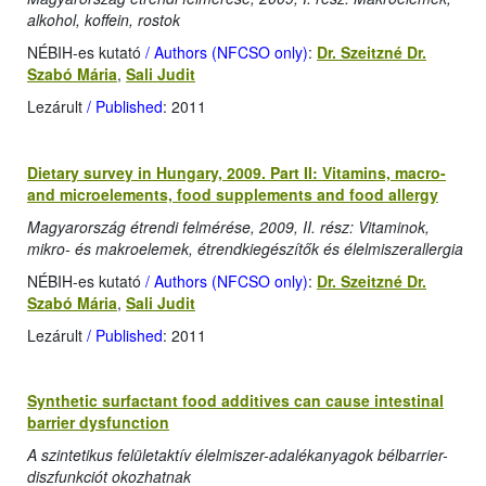
alkohol, koffein, rostok
NÉBIH-es kutató
/ Authors (NFCSO only)
:
Dr. Szeitzné Dr.
Szabó Mária
,
Sali Judit
Lezárult
/ Published
: 2011
Dietary survey in Hungary, 2009. Part II: Vitamins, macro-
and microelements, food supplements and food allergy
Magyarország étrendi felmérése, 2009, II. rész: Vitaminok,
mikro- és makroelemek, étrendkiegészítők és élelmiszerallergia
NÉBIH-es kutató
/ Authors (NFCSO only)
:
Dr. Szeitzné Dr.
Szabó Mária
,
Sali Judit
Lezárult
/ Published
: 2011
Synthetic surfactant food additives can cause intestinal
barrier dysfunction
A szintetikus felületaktív élelmiszer-adalékanyagok bélbarrier-
diszfunkciót okozhatnak