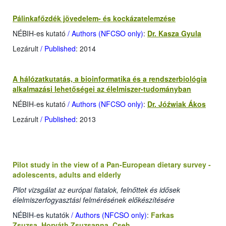
Pálinkafőzdék jövedelem- és kockázatelemzése
NÉBIH-es kutató
/ Authors (NFCSO only)
:
Dr. Kasza Gyula
Lezárult
/ Published
: 2014
A hálózatkutatás, a bioinformatika és a rendszerbiológia
alkalmazási lehetőségei az élelmiszer-tudományban
NÉBIH-es kutató
/ Authors (NFCSO only)
:
Dr. Jóźwiak Ákos
Lezárult
/ Published
: 2013
Pilot study in the view of a Pan-European dietary survey -
adolescents, adults and elderly
Pilot vizsgálat az európai fiatalok, felnőttek és idősek
élelmiszerfogyasztási felmérésének előkészítésére
NÉBIH-es kutatók
/ Authors (NFCSO only)
:
Farkas
Zsuzsa
,
Horváth Zsuzsanna
,
Cseh