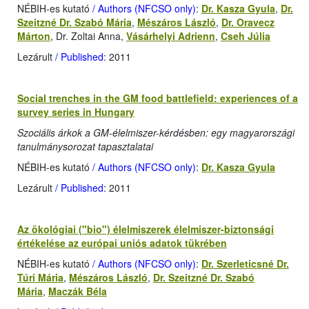
NÉBIH-es kutató
/ Authors (NFCSO only)
:
Dr. Kasza Gyula
,
Dr.
Szeitzné Dr. Szabó Mária
,
Mészáros László
,
Dr. Oravecz
Márton
, Dr. Zoltai Anna,
Vásárhelyi Adrienn
,
Cseh Júlia
Lezárult
/ Published
: 2011
Social trenches in the GM food battlefield: experiences of a
survey series in Hungary
Szociális árkok a GM-élelmiszer-kérdésben: egy magyarországi
tanulmánysorozat tapasztalatai
NÉBIH-es kutató
/ Authors (NFCSO only)
:
Dr. Kasza Gyula
Lezárult
/ Published
: 2011
Az ökológiai ("bio") élelmiszerek élelmiszer-biztonsági
értékelése az európai uniós adatok tükrében
NÉBIH-es kutató
/ Authors (NFCSO only)
:
Dr. Szerleticsné Dr.
Túri Mária
,
Mészáros László
,
Dr. Szeitzné Dr. Szabó
Mária
,
Maczák Béla