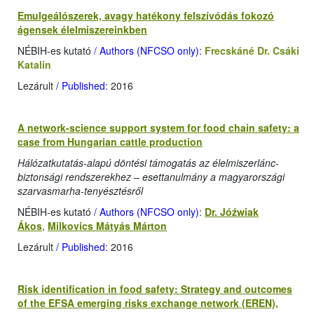
Emulgeálószerek, avagy hatékony felszívódás fokozó
ágensek élelmiszereinkben
NÉBIH-es kutató
/ Authors (NFCSO only)
:
Frecskáné Dr. Csáki
Katalin
Lezárult
/ Published
: 2016
A network-science support system for food chain safety: a
case from Hungarian cattle production
Hálózatkutatás-alapú döntési támogatás az élelmiszerlánc-
biztonsági rendszerekhez – esettanulmány a magyarországi
szarvasmarha-tenyésztésről
NÉBIH-es kutató
/ Authors (NFCSO only)
:
Dr. Jóźwiak
Ákos
,
Milkovics Mátyás Márton
Lezárult
/ Published
: 2016
Risk identification in food safety: Strategy and outcomes
of the EFSA emerging risks exchange network (EREN),