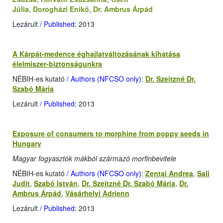
Júlia
,
Dorogházi Enikő
,
Dr. Ambrus Árpád
Lezárult
/ Published
: 2013
A Kárpát-medence éghajlatváltozásának kihatása
élelmiszer-biztonságunkra
NÉBIH-es kutató
/ Authors (NFCSO only)
:
Dr. Szeitzné Dr.
Szabó Mária
Lezárult
/ Published
: 2013
Exposure of consumers to morphine from poppy seeds in
Hungary
Magyar fogyasztók mákból származó morfinbevitele
NÉBIH-es kutató
/ Authors (NFCSO only)
:
Zentai Andrea
,
Sali
Judit
,
Szabó István
,
Dr. Szeitzné Dr. Szabó Mária
,
Dr.
Ambrus Árpád
,
Vásárhelyi Adrienn
Lezárult
/ Published
: 2013