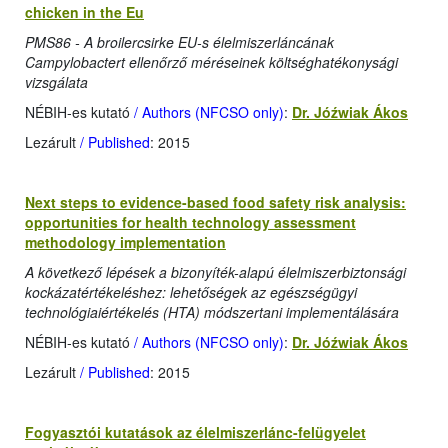
chicken in the Eu
PMS86 - A broilercsirke EU-s élelmiszerláncának
Campylobactert ellenőrző méréseinek költséghatékonysági
vizsgálata
NÉBIH-es kutató
/ Authors (NFCSO only)
:
Dr. Jóźwiak Ákos
Lezárult
/ Published
: 2015
Next steps to evidence-based food safety risk analysis:
opportunities for health technology assessment
methodology implementation
A következő lépések a bizonyíték-alapú élelmiszerbiztonsági
kockázatértékeléshez: lehetőségek az egészségügyi
technológiaiértékelés (HTA) módszertani implementálására
NÉBIH-es kutató
/ Authors (NFCSO only)
:
Dr. Jóźwiak Ákos
Lezárult
/ Published
: 2015
Fogyasztói kutatások az élelmiszerlánc-felügyelet