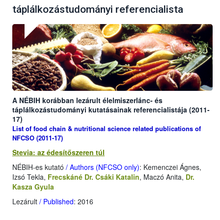
táplálkozástudományi referencialista
A NÉBIH korábban lezárult élelmiszerlánc- és
táplálkozástudományi kutatásainak referencialistája (2011-
17)
List of food chain & nutritional science related publications of
NFCSO (2011-17)
Stevia: az édesítőszeren túl
NÉBIH-es kutató
/ Authors (NFCSO only)
: Kemenczei Ágnes,
Izsó Tekla,
Frecskáné Dr. Csáki Katalin
, Maczó Anita,
Dr.
Kasza Gyula
Lezárult
/ Published
: 2016