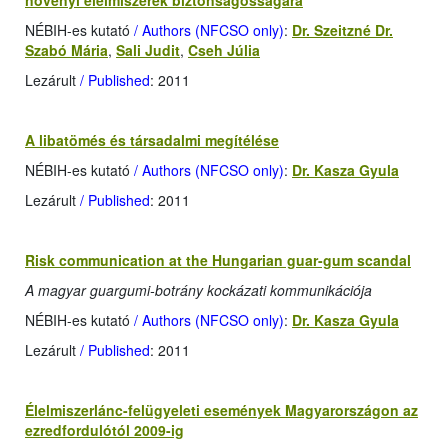
növényi élelmiszerek biztonságosságára
NÉBIH-es kutató
/ Authors (NFCSO only)
:
Dr. Szeitzné Dr.
Szabó Mária
,
Sali Judit
,
Cseh Júlia
Lezárult
/ Published
: 2011
A libatömés és társadalmi megítélése
NÉBIH-es kutató
/ Authors (NFCSO only)
:
Dr. Kasza Gyula
Lezárult
/ Published
: 2011
Risk communication at the Hungarian guar-gum scandal
A magyar guargumi-botrány kockázati kommunikációja
NÉBIH-es kutató
/ Authors (NFCSO only)
:
Dr. Kasza Gyula
Lezárult
/ Published
: 2011
Élelmiszerlánc-felügyeleti események Magyarországon az
ezredfordulótól 2009-ig