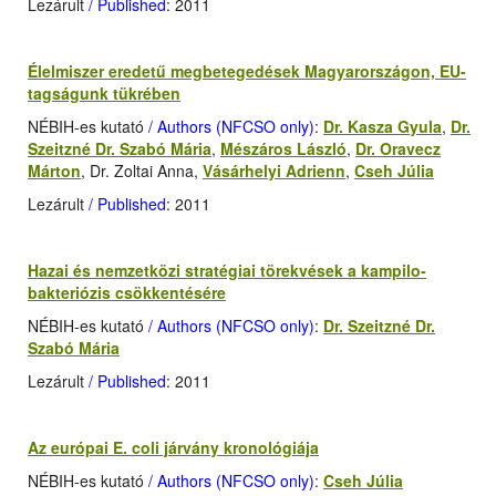
Lezárult
/ Published
: 2011
Élelmiszer eredetű megbetegedések Magyarországon, EU-
tagságunk tükrében
NÉBIH-es kutató
/ Authors (NFCSO only)
:
Dr. Kasza Gyula
,
Dr.
Szeitzné Dr. Szabó Mária
,
Mészáros László
,
Dr. Oravecz
Márton
, Dr. Zoltai Anna,
Vásárhelyi Adrienn
,
Cseh Júlia
Lezárult
/ Published
: 2011
Hazai és nemzetközi stratégiai törekvések a kampilo­
bakteriózis csökkentésére
NÉBIH-es kutató
/ Authors (NFCSO only)
:
Dr. Szeitzné Dr.
Szabó Mária
Lezárult
/ Published
: 2011
Az európai E. coli járvány kronológiája
NÉBIH-es kutató
/ Authors (NFCSO only)
:
Cseh Júlia