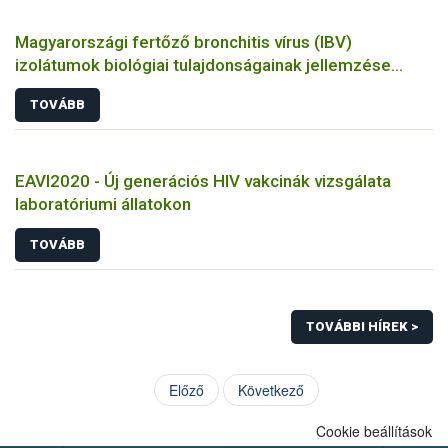
Magyarországi fertőző bronchitis vírus (IBV)
izolátumok biológiai tulajdonságainak jellemzése
állatkísérletes és molekuláris biológiai eszközökkel
TOVÁBB
EAVI2020 - Új generációs HIV vakcinák vizsgálata
laboratóriumi állatokon
TOVÁBB
TOVÁBBI HÍREK >
Előző
Következő
Cookie beállítások