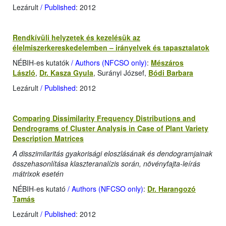
Lezárult
/ Published
: 2012
Rendkívüli helyzetek és kezelésük az
élelmiszerkereskedelemben – irányelvek és tapasztalatok
NÉBIH-es kutatók
/ Authors (NFCSO only)
:
Mészáros
László
,
Dr. Kasza Gyula
, Surányi József,
Bódi Barbara
Lezárult
/ Published
: 2012
Comparing Dissimilarity Frequency Distributions and
Dendrograms of Cluster Analysis in Case of Plant Variety
Description Matrices
A disszimilaritás gyakorisági eloszlásának és dendogramjainak
összehasonlítása klaszteranalízis során, növényfajta-leírás
mátrixok esetén
NÉBIH-es kutató
/ Authors (NFCSO only)
:
Dr. Harangozó
Tamás
Lezárult
/ Published
: 2012