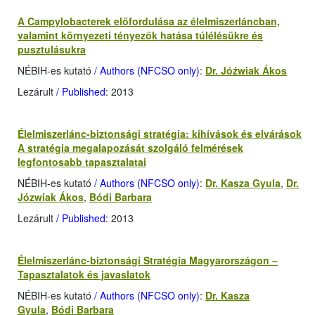
A Campylobacterek előfordulása az élelmiszerláncban,
valamint környezeti tényezők hatása túlélésükre és
pusztulásukra
NÉBIH-es kutató
/ Authors (NFCSO only)
:
Dr. Jóźwiak Ákos
Lezárult
/ Published
: 2013
Élelmiszerlánc-biztonsági stratégia: kihívások és elvárások
A stratégia megalapozását szolgáló felmérések
legfontosabb tapasztalatai
NÉBIH-es kutató
/ Authors (NFCSO only)
:
Dr. Kasza Gyula
,
Dr.
Józwiak Ákos
,
Bódi Barbara
Lezárult
/ Published
: 2013
Élelmiszerlánc-biztonsági Stratégia Magyarországon –
Tapasztalatok és javaslatok
NÉBIH-es kutató
/ Authors (NFCSO only)
:
Dr. Kasza
Gyula
,
Bódi Barbara