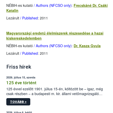
NÉBIH-es kutató
/ Authors (NFCSO only)
:
Frecskáné Dr. Csáki
Katalin
Lezárult
/ Published
: 2011
Magyarországi eredetű élelmiszerek részesedése a hazai
kiskereskedelemben
NÉBIH-es kutató
/ Authors (NFCSO only)
:
Dr. Kasza Gyula
Lezárult
/ Published
: 2011
Friss hírek
2026. július 15, szerda
125 éve történt
125 évvel ezelőtt 1901. július 15-én, költözött be – igaz, még
csak részben – a budapesti m. kir. állami vetőmagvizsgáló
állomás a Kis Rókus utca 15. szám alatti, Czigler Győző által
TOVÁBB >
tervezett új épületébe.
2026. július 6, hétfő