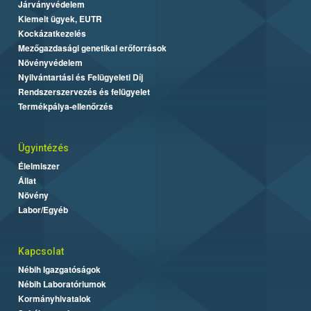
Járványvédelem
Kiemelt ügyek, EUTR
Kockázatkezelés
Mezőgazdasági genetikai erőforrások
Növényvédelem
Nyilvántartási és Felügyeleti Díj
Rendszerszervezés és felügyelet
Termékpálya-ellenőrzés
Ügyintézés
Élelmiszer
Állat
Növény
Labor/Egyéb
Kapcsolat
Nébih Igazgatóságok
Nébih Laboratóriumok
Kormányhivatalok