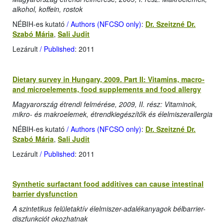
alkohol, koffein, rostok
NÉBIH-es kutató
/ Authors (NFCSO only)
:
Dr. Szeitzné Dr.
Szabó Mária
,
Sali Judit
Lezárult
/ Published
: 2011
Dietary survey in Hungary, 2009. Part II: Vitamins, macro-
and microelements, food supplements and food allergy
Magyarország étrendi felmérése, 2009, II. rész: Vitaminok,
mikro- és makroelemek, étrendkiegészítők és élelmiszerallergia
NÉBIH-es kutató
/ Authors (NFCSO only)
:
Dr. Szeitzné Dr.
Szabó Mária
,
Sali Judit
Lezárult
/ Published
: 2011
Synthetic surfactant food additives can cause intestinal
barrier dysfunction
A szintetikus felületaktív élelmiszer-adalékanyagok bélbarrier-
diszfunkciót okozhatnak