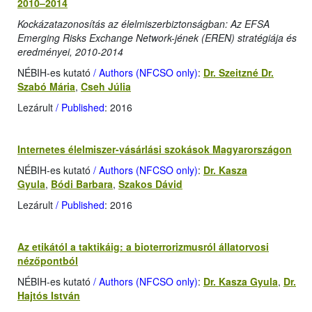
2010–2014
Kockázatazonosítás az élelmiszerbiztonságban: Az EFSA
Emerging Risks Exchange Network-jének (EREN) stratégiája és
eredményei, 2010-2014
NÉBIH-es kutató
/ Authors (NFCSO only)
:
Dr. Szeitzné Dr.
Szabó Mária
,
Cseh Júlia
Lezárult
/ Published
: 2016
Internetes élelmiszer-vásárlási szokások Magyarországon
NÉBIH-es kutató
/ Authors (NFCSO only)
:
Dr. Kasza
Gyula
,
Bódi Barbara
,
Szakos Dávid
Lezárult
/ Published
: 2016
Az etikától a taktikáig: a bioterrorizmusról állatorvosi
nézőpontból
NÉBIH-es kutató
/ Authors (NFCSO only)
:
Dr. Kasza Gyula
,
Dr.
Hajtós István