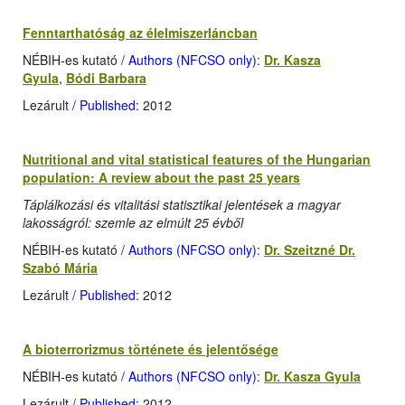
Fenntarthatóság az élelmiszerláncban
NÉBIH-es kutató
/ Authors (NFCSO only)
:
Dr. Kasza
Gyula
,
Bódi Barbara
Lezárult
/ Published
: 2012
Nutritional and vital statistical features of the Hungarian
population: A review about the past 25 years
Táplálkozási és vitalitási statisztikai jelentések a magyar
lakosságról: szemle az elmúlt 25 évből
NÉBIH-es kutató
/ Authors (NFCSO only)
:
Dr. Szeitzné Dr.
Szabó Mária
Lezárult
/ Published
: 2012
A bioterrorizmus története és jelentősége
NÉBIH-es kutató
/ Authors (NFCSO only)
:
Dr. Kasza Gyula
Lezárult
/ Published
: 2012