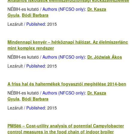
Általános iskolások élelmiszerbiztonsági kockázatészlelése
NÉBIH-es kutató
/ Authors (NFCSO only)
:
Dr. Kasza
Gyula
,
Bódi Barbara
Lezárult
/ Published
: 2015
Mindennapi kenyér – hétköznapi hálózat. Az élelmiszerlánc
mint komplex rendszer
NÉBIH-es kutató
/ Authors (NFCSO only)
:
Dr. Jóźwiak Ákos
Lezárult
/ Published
: 2015
A friss hal és haltermékek fogyasztói megítélése 2014-ben
NÉBIH-es kutató
/ Authors (NFCSO only)
:
Dr. Kasza
Gyula
,
Bódi Barbara
Lezárult
/ Published
: 2015
PMS86 – Cost-utility analysis of potential Campylobacter
control measures in the food chain of indoor broiler