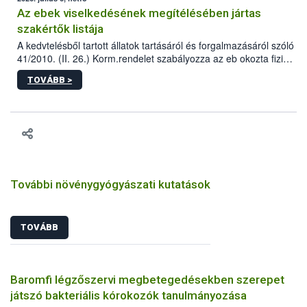
Az ebek viselkedésének megítélésében jártas
szakértők listája
A kedvtelésből tartott állatok tartásáról és forgalmazásáról szóló
41/2010. (II. 26.) Korm.rendelet szabályozza az eb okozta fizikai
sérülés, illetve ennek veszélye keletkezésekor felmerülő
TOVÁBB >
hatósági feladatokat, valamint a veszélyes eb tartását és annak
engedélyezését. Ezen eljárások során szükség esetén be kell
vonni az ebek viselkedésének megítélésében jártas szakértőt.
További növénygyógyászati kutatások
TOVÁBB
Baromfi légzőszervi megbetegedésekben szerepet
játszó bakteriális kórokozók tanulmányozása