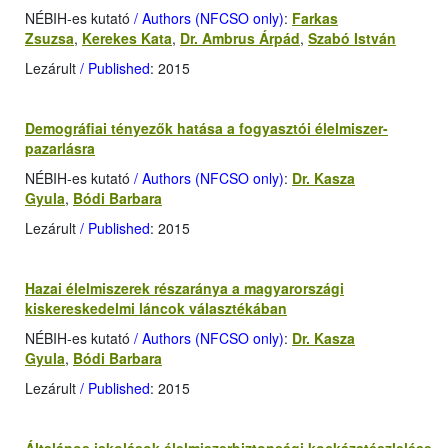
NÉBIH-es kutató
/ Authors (NFCSO only)
:
Farkas
Zsuzsa
,
Kerekes Kata
,
Dr. Ambrus Árpád
,
Szabó István
Lezárult
/ Published
: 2015
Demográfiai tényezők hatása a fogyasztói élelmiszer-
pazarlásra
NÉBIH-es kutató
/ Authors (NFCSO only)
:
Dr. Kasza
Gyula
,
Bódi Barbara
Lezárult
/ Published
: 2015
Hazai élelmiszerek részaránya a magyarországi
kiskereskedelmi láncok választékában
NÉBIH-es kutató
/ Authors (NFCSO only)
:
Dr. Kasza
Gyula
,
Bódi Barbara
Lezárult
/ Published
: 2015