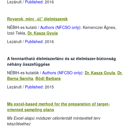
Lezárult
/ Published
: 2016
Rovarok, mint „új” élelmiszerek
NÉBIH-es kutató
/ Authors (NFCSO only)
: Kemenczei Ágnes,
Izsó Tekla,
Dr. Kasza Gyula
Lezárult
/ Published
: 2016
A fenntartható élelmiszerlánc és az élelmiszer-biztonság
néhány összefüggése
NÉBIH-es kutatók
/ Authors (NFCSO only)
:
Dr. Kasza Gyula
,
Dr.
Barna Sarolta
,
Bódi Barbara
Lezárult
/ Published
: 2015
Ms excel-based method for the preparation of target-
oriented sampling plans
Ms Excel-alapú módszer célorientált mintavételi terv
készítéséhez