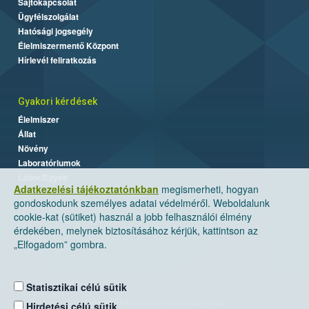
Sajtókapcsolat
Ügyfélszolgálat
Hatósági jogsegély
Élelmiszermentő Központ
Hírlevél feliratkozás
Gyakori kérdések
Élelmiszer
Állat
Növény
Laboratóriumok
Labor/Egyéb
Adatkezelési tájékoztatónkban
megismerheti, hogyan
gondoskodunk személyes adatai védelméről. Weboldalunk
cookie-kat (sütiket) használ a jobb felhasználói élmény
érdekében, melynek biztosításához kérjük, kattintson az
„Elfogadom” gombra.
Statisztikai célú sütik
Nemzeti Élelmiszerlánc-biztonsági Hivatal
Hirdetési célú sütik