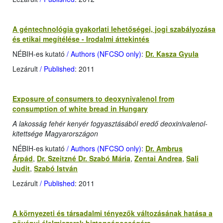
A géntechnológia gyakorlati lehetőségei, jogi szabályozása
és etikai megítélése - Irodalmi áttekintés
NÉBIH-es kutató
/ Authors (NFCSO only)
:
Dr. Kasza Gyula
Lezárult
/ Published
: 2011
Exposure of consumers to deoxynivalenol from
consumption of white bread in Hungary
A lakosság fehér kenyér fogyasztásából eredő deoxinivalenol-
kitettsége Magyarországon
NÉBIH-es kutató
/ Authors (NFCSO only)
:
Dr. Ambrus
Árpád
,
Dr. Szeitzné Dr. Szabó Mária
,
Zentai Andrea
,
Sali
Judit
,
Szabó István
Lezárult
/ Published
: 2011
A környezeti és társadalmi tényezők változásának hatása a