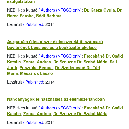
szolgálatában
NÉBIH-es kutató
/ Authors (NFCSO only)
:
Dr. Kasza Gyula
,
Dr.
Barna Sarolta
,
Bódi Barbara
Lezárult
/ Published
: 2014
Aszpartám édesítőszer élelmiszerekből származó
bevitelének becslése és a kockázatértékelése
NÉBIH-es kutató
/ Authors (NFCSO only)
:
Frecskáné Dr. Csáki
Katalin
,
Zentai Andrea
,
Dr. Szeitzné Dr. Szabó Mária
,
Sali
Judit
,
Prisztóka Renáta
,
Dr. Szerleticsné Dr. Túri
Mária
,
Mészáros László
Lezárult
/ Published
: 2014
Nanoanyagok felhasználása az élelmiszerláncban
NÉBIH-es kutató
/ Authors (NFCSO only)
:
Frecskáné Dr. Csáki
Katalin
,
Zentai Andrea
,
Dr. Szeitzné Dr. Szabó Mária
Lezárult
/ Published
: 2014