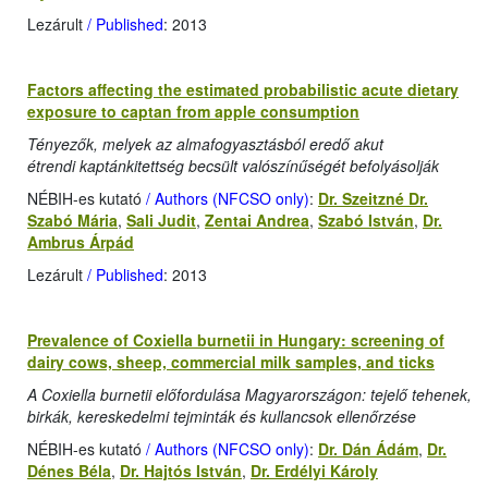
Lezárult
/ Published
: 2013
Factors affecting the estimated probabilistic acute dietary
exposure to captan from apple consumption
Tényezők, melyek az almafogyasztásból eredő akut
étrendi kaptánkitettség becsült valószínűségét befolyásolják
NÉBIH-es kutató
/ Authors (NFCSO only)
:
Dr. Szeitzné Dr.
Szabó Mária
,
Sali Judit
,
Zentai Andrea
,
Szabó István
,
Dr.
Ambrus Árpád
Lezárult
/ Published
: 2013
Prevalence of Coxiella burnetii in Hungary: screening of
dairy cows, sheep, commercial milk samples, and ticks
A Coxiella burnetii előfordulása Magyarországon: tejelő tehenek,
birkák, kereskedelmi tejminták és kullancsok ellenőrzése
NÉBIH-es kutató
/ Authors (NFCSO only)
:
Dr. Dán Ádám
,
Dr.
Dénes Béla
,
Dr. Hajtós István
,
Dr. Erdélyi Károly