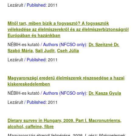
Lezárult
/ Published
: 2011
Mitől tart, miben bízik a fogyasztó? A fogyasztók
vélekedése az élelmiszerekről és az élelmiszerbiztonságról
Európában és hazánkban
NÉBIH-es kutató
/ Authors (NFCSO only)
:
Dr. Szeitzné Dr.
Szabó Mária
,
Sali Judit
,
Cseh Júlia
Lezárult
/ Published
: 2011
Magyarországi eredetű élelmiszerek részesedése a hazai
kiskereskedelemben
NÉBIH-es kutató
/ Authors (NFCSO only)
:
Dr. Kasza Gyula
Lezárult
/ Published
: 2011
Dietary survey in Hungary, 2009. Part I. Macronutrients,
alcohol, caffeine, fibre
Magyarország étrendi felmérése, 2009, I. rész: Makroelemek,