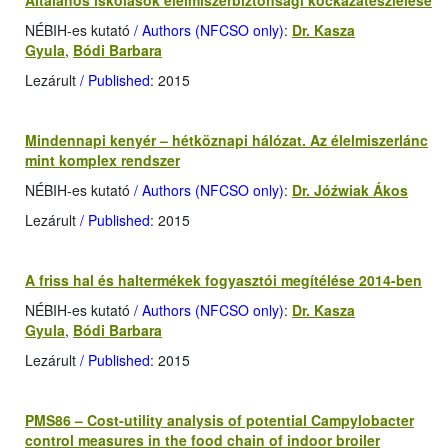
Általános iskolások élelmiszerbiztonsági kockázatészlelése
NÉBIH-es kutató
/ Authors (NFCSO only)
:
Dr. Kasza
Gyula
,
Bódi Barbara
Lezárult
/ Published
: 2015
Mindennapi kenyér – hétköznapi hálózat. Az élelmiszerlánc
mint komplex rendszer
NÉBIH-es kutató
/ Authors (NFCSO only)
:
Dr. Jóźwiak Ákos
Lezárult
/ Published
: 2015
A friss hal és haltermékek fogyasztói megítélése 2014-ben
NÉBIH-es kutató
/ Authors (NFCSO only)
:
Dr. Kasza
Gyula
,
Bódi Barbara
Lezárult
/ Published
: 2015
PMS86 – Cost-utility analysis of potential Campylobacter
control measures in the food chain of indoor broiler