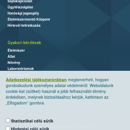
Sajtókapcsolat
Ügyfélszolgálat
Hatósági jogsegély
Élelmiszermentő Központ
Hírlevél feliratkozás
Gyakori kérdések
Élelmiszer
Állat
Növény
Laboratóriumok
Labor/Egyéb
Adatkezelési tájékoztatónkban
megismerheti, hogyan
gondoskodunk személyes adatai védelméről. Weboldalunk
cookie-kat (sütiket) használ a jobb felhasználói élmény
érdekében, melynek biztosításához kérjük, kattintson az
„Elfogadom” gombra.
Statisztikai célú sütik
Nemzeti Élelmiszerlánc-biztonsági Hivatal
Hirdetési célú sütik