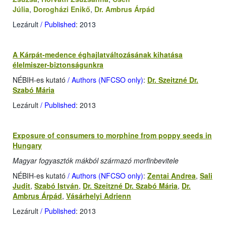
Júlia
,
Dorogházi Enikő
,
Dr. Ambrus Árpád
Lezárult
/ Published
: 2013
A Kárpát-medence éghajlatváltozásának kihatása
élelmiszer-biztonságunkra
NÉBIH-es kutató
/ Authors (NFCSO only)
:
Dr. Szeitzné Dr.
Szabó Mária
Lezárult
/ Published
: 2013
Exposure of consumers to morphine from poppy seeds in
Hungary
Magyar fogyasztók mákból származó morfinbevitele
NÉBIH-es kutató
/ Authors (NFCSO only)
:
Zentai Andrea
,
Sali
Judit
,
Szabó István
,
Dr. Szeitzné Dr. Szabó Mária
,
Dr.
Ambrus Árpád
,
Vásárhelyi Adrienn
Lezárult
/ Published
: 2013