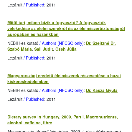
Lezárult
/ Published
: 2011
Mitől tart, miben bízik a fogyasztó? A fogyasztók
vélekedése az élelmiszerekről és az élelmiszerbiztonságról
Európában és hazánkban
NÉBIH-es kutató
/ Authors (NFCSO only)
:
Dr. Szeitzné Dr.
Szabó Mária
,
Sali Judit
,
Cseh Júlia
Lezárult
/ Published
: 2011
Magyarországi eredetű élelmiszerek részesedése a hazai
kiskereskedelemben
NÉBIH-es kutató
/ Authors (NFCSO only)
:
Dr. Kasza Gyula
Lezárult
/ Published
: 2011
Dietary survey in Hungary, 2009. Part I. Macronutrients,
alcohol, caffeine, fibre
Magyarország étrendi felmérése, 2009, I. rész: Makroelemek,