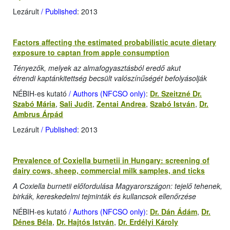
Lezárult
/ Published
: 2013
Factors affecting the estimated probabilistic acute dietary
exposure to captan from apple consumption
Tényezők, melyek az almafogyasztásból eredő akut
étrendi kaptánkitettség becsült valószínűségét befolyásolják
NÉBIH-es kutató
/ Authors (NFCSO only)
:
Dr. Szeitzné Dr.
Szabó Mária
,
Sali Judit
,
Zentai Andrea
,
Szabó István
,
Dr.
Ambrus Árpád
Lezárult
/ Published
: 2013
Prevalence of Coxiella burnetii in Hungary: screening of
dairy cows, sheep, commercial milk samples, and ticks
A Coxiella burnetii előfordulása Magyarországon: tejelő tehenek,
birkák, kereskedelmi tejminták és kullancsok ellenőrzése
NÉBIH-es kutató
/ Authors (NFCSO only)
:
Dr. Dán Ádám
,
Dr.
Dénes Béla
,
Dr. Hajtós István
,
Dr. Erdélyi Károly