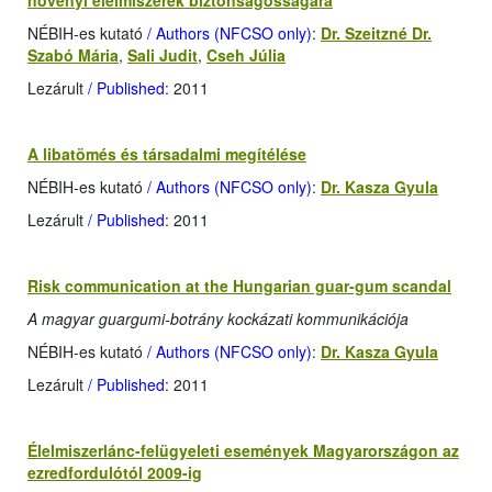
növényi élelmiszerek biztonságosságára
NÉBIH-es kutató
/ Authors (NFCSO only)
:
Dr. Szeitzné Dr.
Szabó Mária
,
Sali Judit
,
Cseh Júlia
Lezárult
/ Published
: 2011
A libatömés és társadalmi megítélése
NÉBIH-es kutató
/ Authors (NFCSO only)
:
Dr. Kasza Gyula
Lezárult
/ Published
: 2011
Risk communication at the Hungarian guar-gum scandal
A magyar guargumi-botrány kockázati kommunikációja
NÉBIH-es kutató
/ Authors (NFCSO only)
:
Dr. Kasza Gyula
Lezárult
/ Published
: 2011
Élelmiszerlánc-felügyeleti események Magyarországon az
ezredfordulótól 2009-ig