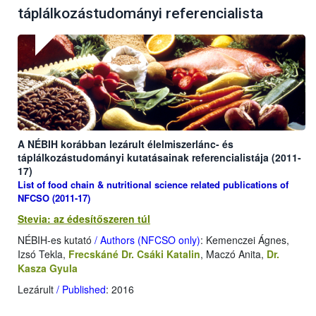
táplálkozástudományi referencialista
A NÉBIH korábban lezárult élelmiszerlánc- és
táplálkozástudományi kutatásainak referencialistája (2011-
17)
List of food chain & nutritional science related publications of
NFCSO (2011-17)
Stevia: az édesítőszeren túl
NÉBIH-es kutató
/ Authors (NFCSO only)
: Kemenczei Ágnes,
Izsó Tekla,
Frecskáné Dr. Csáki Katalin
, Maczó Anita,
Dr.
Kasza Gyula
Lezárult
/ Published
: 2016