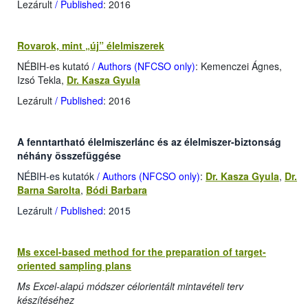
Lezárult
/ Published
: 2016
Rovarok, mint „új” élelmiszerek
NÉBIH-es kutató
/ Authors (NFCSO only)
: Kemenczei Ágnes,
Izsó Tekla,
Dr. Kasza Gyula
Lezárult
/ Published
: 2016
A fenntartható élelmiszerlánc és az élelmiszer-biztonság
néhány összefüggése
NÉBIH-es kutatók
/ Authors (NFCSO only)
:
Dr. Kasza Gyula
,
Dr.
Barna Sarolta
,
Bódi Barbara
Lezárult
/ Published
: 2015
Ms excel-based method for the preparation of target-
oriented sampling plans
Ms Excel-alapú módszer célorientált mintavételi terv
készítéséhez