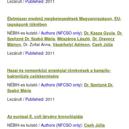
Lezárult
/ Published
: 2011
Élelmiszer eredetű megbetegedések Magyarországon, EU-
tagságunk tükrében
NÉBIH-es kutató
/ Authors (NFCSO only)
:
Dr. Kasza Gyula
,
Dr.
Szeitzné Dr. Szabó Mária
,
Mészáros László
,
Dr. Oravecz
Márton
, Dr. Zoltai Anna,
Vásárhelyi Adrienn
,
Cseh Júlia
Lezárult
/ Published
: 2011
Hazai és nemzetközi stratégiai törekvések a kampilo­
bakteriózis csökkentésére
NÉBIH-es kutató
/ Authors (NFCSO only)
:
Dr. Szeitzné Dr.
Szabó Mária
Lezárult
/ Published
: 2011
Az európai E. coli járvány kronológiája
NÉBIH-es kutató
/ Authors (NFCSO only)
:
Cseh Júlia