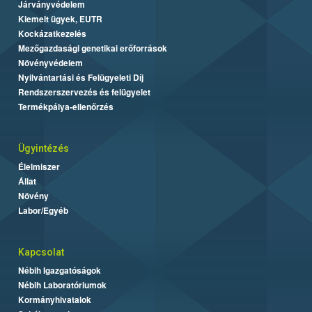
Járványvédelem
Kiemelt ügyek, EUTR
Kockázatkezelés
Mezőgazdasági genetikai erőforrások
Növényvédelem
Nyilvántartási és Felügyeleti Díj
Rendszerszervezés és felügyelet
Termékpálya-ellenőrzés
Ügyintézés
Élelmiszer
Állat
Növény
Labor/Egyéb
Kapcsolat
Nébih Igazgatóságok
Nébih Laboratóriumok
Kormányhivatalok