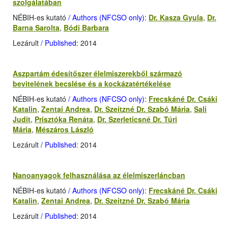
szolgálatában
NÉBIH-es kutató
/ Authors (NFCSO only)
:
Dr. Kasza Gyula
,
Dr.
Barna Sarolta
,
Bódi Barbara
Lezárult
/ Published
: 2014
Aszpartám édesítőszer élelmiszerekből származó
bevitelének becslése és a kockázatértékelése
NÉBIH-es kutató
/ Authors (NFCSO only)
:
Frecskáné Dr. Csáki
Katalin
,
Zentai Andrea
,
Dr. Szeitzné Dr. Szabó Mária
,
Sali
Judit
,
Prisztóka Renáta
,
Dr. Szerleticsné Dr. Túri
Mária
,
Mészáros László
Lezárult
/ Published
: 2014
Nanoanyagok felhasználása az élelmiszerláncban
NÉBIH-es kutató
/ Authors (NFCSO only)
:
Frecskáné Dr. Csáki
Katalin
,
Zentai Andrea
,
Dr. Szeitzné Dr. Szabó Mária
Lezárult
/ Published
: 2014