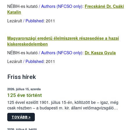
NÉBIH-es kutató
/ Authors (NFCSO only)
:
Frecskáné Dr. Csáki
Katalin
Lezárult
/ Published
: 2011
Magyarországi eredetű élelmiszerek részesedése a hazai
kiskereskedelemben
NÉBIH-es kutató
/ Authors (NFCSO only)
:
Dr. Kasza Gyula
Lezárult
/ Published
: 2011
Friss hírek
2026. július 15, szerda
125 éve történt
125 évvel ezelőtt 1901. július 15-én, költözött be – igaz, még
csak részben – a budapesti m. kir. állami vetőmagvizsgáló
állomás a Kis Rókus utca 15. szám alatti, Czigler Győző által
TOVÁBB >
tervezett új épületébe.
2026. július 6, hétfő