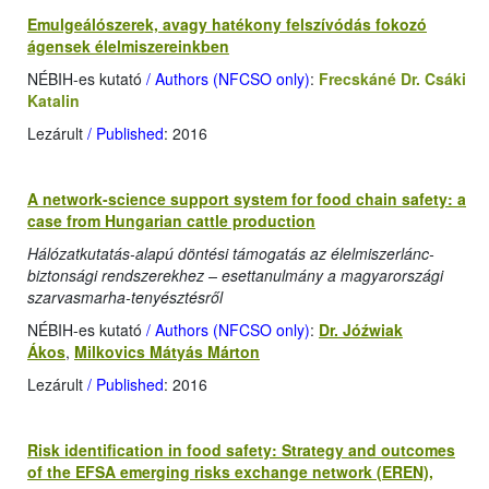
Emulgeálószerek, avagy hatékony felszívódás fokozó
ágensek élelmiszereinkben
NÉBIH-es kutató
/ Authors (NFCSO only)
:
Frecskáné Dr. Csáki
Katalin
Lezárult
/ Published
: 2016
A network-science support system for food chain safety: a
case from Hungarian cattle production
Hálózatkutatás-alapú döntési támogatás az élelmiszerlánc-
biztonsági rendszerekhez – esettanulmány a magyarországi
szarvasmarha-tenyésztésről
NÉBIH-es kutató
/ Authors (NFCSO only)
:
Dr. Jóźwiak
Ákos
,
Milkovics Mátyás Márton
Lezárult
/ Published
: 2016
Risk identification in food safety: Strategy and outcomes
of the EFSA emerging risks exchange network (EREN),