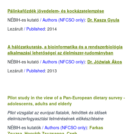
Pálinkafőzdék jövedelem- és kockázatelemzése
NÉBIH-es kutató
/ Authors (NFCSO only)
:
Dr. Kasza Gyula
Lezárult
/ Published
: 2014
A hálózatkutatás, a bioinformatika és a rendszerbiológia
alkalmazási lehetőségei az élelmiszer-tudományban
NÉBIH-es kutató
/ Authors (NFCSO only)
:
Dr. Jóźwiak Ákos
Lezárult
/ Published
: 2013
Pilot study in the view of a Pan-European dietary survey -
adolescents, adults and elderly
Pilot vizsgálat az európai fiatalok, felnőttek és idősek
élelmiszerfogyasztási felmérésének előkészítésére
NÉBIH-es kutatók
/ Authors (NFCSO only)
:
Farkas
Zsuzsa
,
Horváth Zsuzsanna
,
Cseh