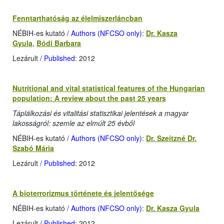
Fenntarthatóság az élelmiszerláncban
NÉBIH-es kutató
/ Authors (NFCSO only)
:
Dr. Kasza
Gyula
,
Bódi Barbara
Lezárult
/ Published
: 2012
Nutritional and vital statistical features of the Hungarian
population: A review about the past 25 years
Táplálkozási és vitalitási statisztikai jelentések a magyar
lakosságról: szemle az elmúlt 25 évből
NÉBIH-es kutató
/ Authors (NFCSO only)
:
Dr. Szeitzné Dr.
Szabó Mária
Lezárult
/ Published
: 2012
A bioterrorizmus története és jelentősége
NÉBIH-es kutató
/ Authors (NFCSO only)
:
Dr. Kasza Gyula
Lezárult
/ Published
: 2012