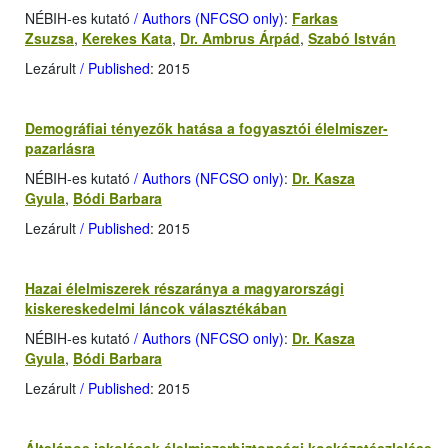
NÉBIH-es kutató
/ Authors (NFCSO only)
:
Farkas
Zsuzsa
,
Kerekes Kata
,
Dr. Ambrus Árpád
,
Szabó István
Lezárult
/ Published
: 2015
Demográfiai tényezők hatása a fogyasztói élelmiszer-
pazarlásra
NÉBIH-es kutató
/ Authors (NFCSO only)
:
Dr. Kasza
Gyula
,
Bódi Barbara
Lezárult
/ Published
: 2015
Hazai élelmiszerek részaránya a magyarországi
kiskereskedelmi láncok választékában
NÉBIH-es kutató
/ Authors (NFCSO only)
:
Dr. Kasza
Gyula
,
Bódi Barbara
Lezárult
/ Published
: 2015