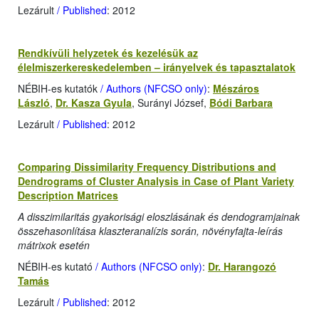
Lezárult
/ Published
: 2012
Rendkívüli helyzetek és kezelésük az
élelmiszerkereskedelemben – irányelvek és tapasztalatok
NÉBIH-es kutatók
/ Authors (NFCSO only)
:
Mészáros
László
,
Dr. Kasza Gyula
, Surányi József,
Bódi Barbara
Lezárult
/ Published
: 2012
Comparing Dissimilarity Frequency Distributions and
Dendrograms of Cluster Analysis in Case of Plant Variety
Description Matrices
A disszimilaritás gyakorisági eloszlásának és dendogramjainak
összehasonlítása klaszteranalízis során, növényfajta-leírás
mátrixok esetén
NÉBIH-es kutató
/ Authors (NFCSO only)
:
Dr. Harangozó
Tamás
Lezárult
/ Published
: 2012