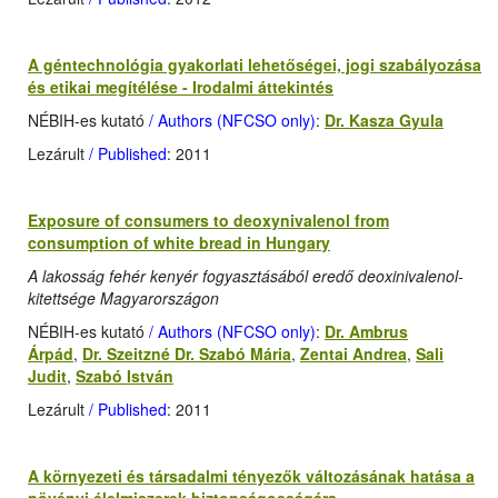
A géntechnológia gyakorlati lehetőségei, jogi szabályozása
és etikai megítélése - Irodalmi áttekintés
NÉBIH-es kutató
/ Authors (NFCSO only)
:
Dr. Kasza Gyula
Lezárult
/ Published
: 2011
Exposure of consumers to deoxynivalenol from
consumption of white bread in Hungary
A lakosság fehér kenyér fogyasztásából eredő deoxinivalenol-
kitettsége Magyarországon
NÉBIH-es kutató
/ Authors (NFCSO only)
:
Dr. Ambrus
Árpád
,
Dr. Szeitzné Dr. Szabó Mária
,
Zentai Andrea
,
Sali
Judit
,
Szabó István
Lezárult
/ Published
: 2011
A környezeti és társadalmi tényezők változásának hatása a