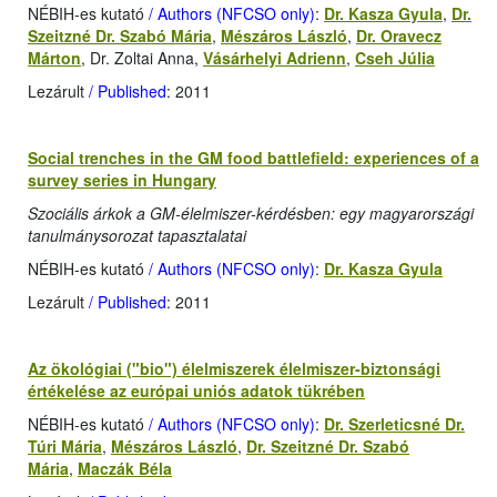
NÉBIH-es kutató
/ Authors (NFCSO only)
:
Dr. Kasza Gyula
,
Dr.
Szeitzné Dr. Szabó Mária
,
Mészáros László
,
Dr. Oravecz
Márton
, Dr. Zoltai Anna,
Vásárhelyi Adrienn
,
Cseh Júlia
Lezárult
/ Published
: 2011
Social trenches in the GM food battlefield: experiences of a
survey series in Hungary
Szociális árkok a GM-élelmiszer-kérdésben: egy magyarországi
tanulmánysorozat tapasztalatai
NÉBIH-es kutató
/ Authors (NFCSO only)
:
Dr. Kasza Gyula
Lezárult
/ Published
: 2011
Az ökológiai ("bio") élelmiszerek élelmiszer-biztonsági
értékelése az európai uniós adatok tükrében
NÉBIH-es kutató
/ Authors (NFCSO only)
:
Dr. Szerleticsné Dr.
Túri Mária
,
Mészáros László
,
Dr. Szeitzné Dr. Szabó
Mária
,
Maczák Béla