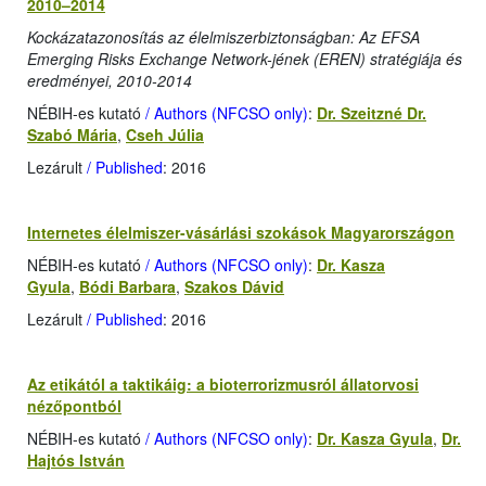
2010–2014
Kockázatazonosítás az élelmiszerbiztonságban: Az EFSA
Emerging Risks Exchange Network-jének (EREN) stratégiája és
eredményei, 2010-2014
NÉBIH-es kutató
/ Authors (NFCSO only)
:
Dr. Szeitzné Dr.
Szabó Mária
,
Cseh Júlia
Lezárult
/ Published
: 2016
Internetes élelmiszer-vásárlási szokások Magyarországon
NÉBIH-es kutató
/ Authors (NFCSO only)
:
Dr. Kasza
Gyula
,
Bódi Barbara
,
Szakos Dávid
Lezárult
/ Published
: 2016
Az etikától a taktikáig: a bioterrorizmusról állatorvosi
nézőpontból
NÉBIH-es kutató
/ Authors (NFCSO only)
:
Dr. Kasza Gyula
,
Dr.
Hajtós István