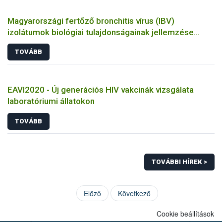
Magyarországi fertőző bronchitis vírus (IBV)
izolátumok biológiai tulajdonságainak jellemzése
állatkísérletes és molekuláris biológiai eszközökkel
TOVÁBB
EAVI2020 - Új generációs HIV vakcinák vizsgálata
laboratóriumi állatokon
TOVÁBB
TOVÁBBI HÍREK >
Előző
Következő
Cookie beállítások