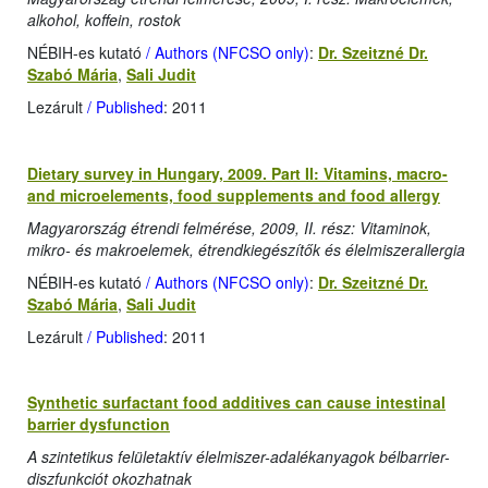
alkohol, koffein, rostok
NÉBIH-es kutató
/ Authors (NFCSO only)
:
Dr. Szeitzné Dr.
Szabó Mária
,
Sali Judit
Lezárult
/ Published
: 2011
Dietary survey in Hungary, 2009. Part II: Vitamins, macro-
and microelements, food supplements and food allergy
Magyarország étrendi felmérése, 2009, II. rész: Vitaminok,
mikro- és makroelemek, étrendkiegészítők és élelmiszerallergia
NÉBIH-es kutató
/ Authors (NFCSO only)
:
Dr. Szeitzné Dr.
Szabó Mária
,
Sali Judit
Lezárult
/ Published
: 2011
Synthetic surfactant food additives can cause intestinal
barrier dysfunction
A szintetikus felületaktív élelmiszer-adalékanyagok bélbarrier-
diszfunkciót okozhatnak