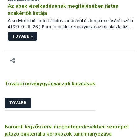
Az ebek viselkedésének megítélésében jártas
szakértők listája
A kedvtelésből tartott állatok tartásáról és forgalmazásáról szóló
41/2010. (II. 26.) Korm.rendelet szabályozza az eb okozta fizikai
sérülés, illetve ennek veszélye keletkezésekor felmerülő
TOVÁBB >
hatósági feladatokat, valamint a veszélyes eb tartását és annak
engedélyezését. Ezen eljárások során szükség esetén be kell
vonni az ebek viselkedésének megítélésében jártas szakértőt.
További növénygyógyászati kutatások
TOVÁBB
Baromfi légzőszervi megbetegedésekben szerepet
játszó bakteriális kórokozók tanulmányozása