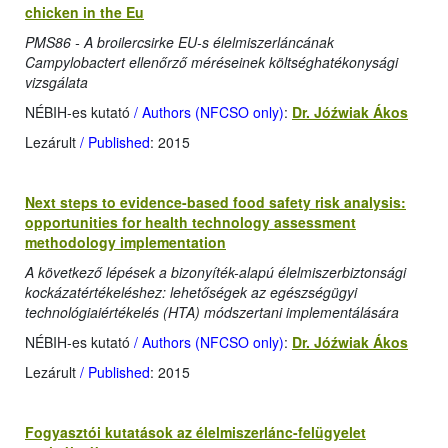
chicken in the Eu
PMS86 - A broilercsirke EU-s élelmiszerláncának
Campylobactert ellenőrző méréseinek költséghatékonysági
vizsgálata
NÉBIH-es kutató
/ Authors (NFCSO only)
:
Dr. Jóźwiak Ákos
Lezárult
/ Published
: 2015
Next steps to evidence-based food safety risk analysis:
opportunities for health technology assessment
methodology implementation
A következő lépések a bizonyíték-alapú élelmiszerbiztonsági
kockázatértékeléshez: lehetőségek az egészségügyi
technológiaiértékelés (HTA) módszertani implementálására
NÉBIH-es kutató
/ Authors (NFCSO only)
:
Dr. Jóźwiak Ákos
Lezárult
/ Published
: 2015
Fogyasztói kutatások az élelmiszerlánc-felügyelet