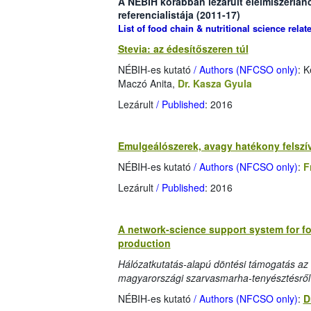
A NÉBIH korábban lezárult élelmiszerlán
referencialistája (2011-17)
List of food chain & nutritional science rela
Stevia: az édesítőszeren túl
NÉBIH-es kutató
/ Authors (NFCSO only)
: 
Maczó Anita,
Dr. Kasza Gyula
Lezárult
/ Published
: 2016
Emulgeálószerek, avagy hatékony felszí
NÉBIH-es kutató
/ Authors (NFCSO only)
:
F
Lezárult
/ Published
: 2016
A network-science support system for fo
production
Hálózatkutatás-alapú döntési támogatás az 
magyarországi szarvasmarha-tenyésztésről
NÉBIH-es kutató
/ Authors (NFCSO only)
:
D