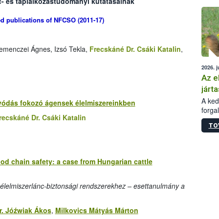
c- és táplálkozástudományi kutatásainak
épüle
ted publications of NFCSO (2011-17)
Kemenczei Ágnes, Izsó Tekla,
Frecskáné Dr. Csáki Katalin
,
2026. j
Az e
járta
A kedv
vódás fokozó ágensek élelmiszereinkben
forga
recskáné Dr. Csáki Katalin
Korm.
TO
sérül
felme
veszé
Ezen 
od chain safety: a case from Hungarian cattle
vonni
jártas
élelmiszerlánc-biztonsági rendszerekhez – esettanulmány a
r. Jóźwiak Ákos
,
Milkovics Mátyás Márton