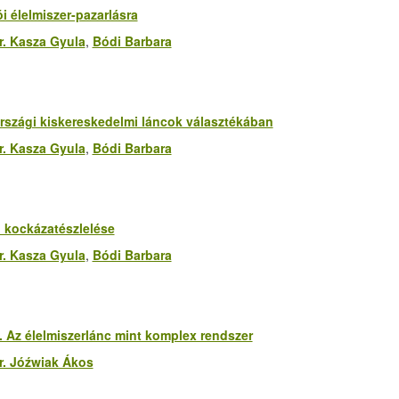
i élelmiszer-pazarlásra
r. Kasza Gyula
,
Bódi Barbara
rszági kiskereskedelmi láncok választékában
r. Kasza Gyula
,
Bódi Barbara
i kockázatészlelése
r. Kasza Gyula
,
Bódi Barbara
 Az élelmiszerlánc mint komplex rendszer
r. Jóźwiak Ákos