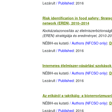
Lezárult
/ Published
: 2016
Risk identification in food safety: Str
network (EREN), 2010–2014
Kockázatazonosítás az élelmiszerbiztonsá
(EREN) stratégiája és eredményei, 2010-2
NÉBIH-es kutató
/ Authors (NFCSO only)
:
D
Lezárult
/ Published
: 2016
Internetes élelmiszer-vásárlási szokás
NÉBIH-es kutató
/ Authors (NFCSO only)
:
D
Lezárult
/ Published
: 2016
Az etikától a taktikáig: a bioterrorizmus
NÉBIH-es kutató
/ Authors (NFCSO only)
:
D
Lezárult
/ Published
: 2016