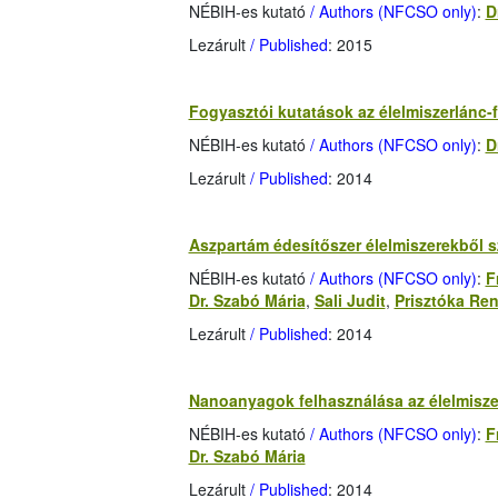
NÉBIH-es kutató
/ Authors (NFCSO only)
:
D
Lezárult
/ Published
: 2015
Fogyasztói kutatások az élelmiszerlánc-
NÉBIH-es kutató
/ Authors (NFCSO only)
:
D
Lezárult
/ Published
: 2014
Aszpartám édesítőszer élelmiszerekből s
NÉBIH-es kutató
/ Authors (NFCSO only)
:
F
Dr. Szabó Mária
,
Sali Judit
,
Prisztóka Ren
Lezárult
/ Published
: 2014
Nanoanyagok felhasználása az élelmisz
NÉBIH-es kutató
/ Authors (NFCSO only)
:
F
Dr. Szabó Mária
Lezárult
/ Published
: 2014