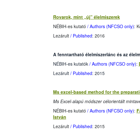
Rovarok, mint „új” élelmiszerek
NÉBIH-es kutató
/ Authors (NFCSO only)
: 
Lezárult
/ Published
: 2016
A fenntartható élelmiszerlánc és az éle
NÉBIH-es kutatók
/ Authors (NFCSO only)
:
Lezárult
/ Published
: 2015
Ms excel-based method for the preparati
Ms Excel-alapú módszer célorientált mintavé
NÉBIH-es kutató
/ Authors (NFCSO only)
:
F
István
Lezárult
/ Published
: 2015