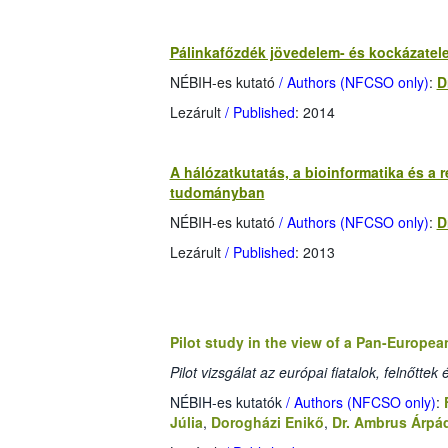
Pálinkafőzdék jövedelem- és kockázate
NÉBIH-es kutató
/ Authors (NFCSO only)
:
D
Lezárult
/ Published
: 2014
A hálózatkutatás, a bioinformatika és a 
tudományban
NÉBIH-es kutató
/ Authors (NFCSO only)
:
D
Lezárult
/ Published
: 2013
Pilot study in the view of a Pan-Europea
Pilot vizsgálat az európai fiatalok, felnőtt
NÉBIH-es kutatók
/ Authors (NFCSO only)
:
Júlia
,
Dorogházi Enikő
,
Dr. Ambrus Árpá