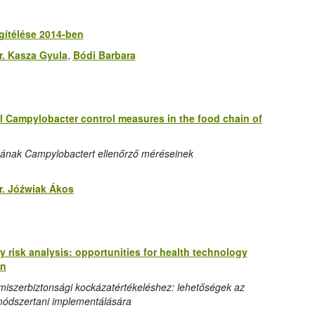
egítélése 2014-ben
r. Kasza Gyula
,
Bódi Barbara
al Campylobacter control measures in the food chain of
ncának Campylobactert ellenőrző méréseinek
r. Jóźwiak Ákos
 risk analysis: opportunities for health technology
on
lmiszerbiztonsági kockázatértékeléshez: lehetőségek az
módszertani implementálására