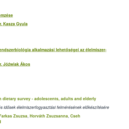
lemzése
r. Kasza Gyula
rendszerbiológia alkalmazási lehetőségei az élelmiszer-
r. Jóźwiak Ákos
n dietary survey - adolescents, adults and elderly
ek és idősek élelmiszerfogyasztási felmérésének előkészítésére
Farkas Zsuzsa
,
Horváth Zsuzsanna
,
Cseh
d