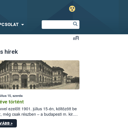
PCSOLAT
s hírek
úlius 15, szerda
éve történt
vvel ezelőtt 1901. július 15-én, költözött be
z, még csak részben – a budapesti m. kir.
i vetőmagvizsgáló állomás a Kis Rókus utca
VÁBB >
ám alatti, Czigler Győző által tervezett új