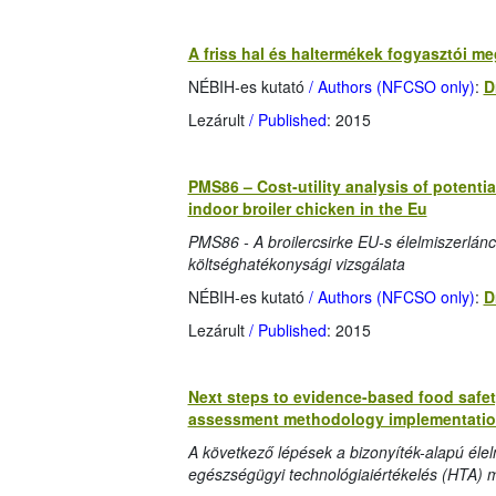
A friss hal és haltermékek fogyasztói m
NÉBIH-es kutató
/ Authors (NFCSO only)
:
D
Lezárult
/ Published
: 2015
PMS86 – Cost-utility analysis of potenti
indoor broiler chicken in the Eu
PMS86 - A broilercsirke EU-s élelmiszerlá
költséghatékonysági vizsgálata
NÉBIH-es kutató
/ Authors (NFCSO only)
:
D
Lezárult
/ Published
: 2015
Next steps to evidence-based food safety
assessment methodology implementati
A következő lépések a bizonyíték-alapú éle
egészségügyi technológiaiértékelés (HTA) 