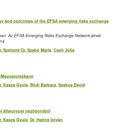
ategy and outcomes of the EFSA emerging risks exchange
gban: Az EFSA Emerging Risks Exchange Network-jének
014
r. Szeitzné Dr. Szabó Mária
,
Cseh Júlia
ok Magyarországon
r. Kasza Gyula
,
Bódi Barbara
,
Szakos Dávid
ról állatorvosi nézőpontból
r. Kasza Gyula
,
Dr. Hajtós István