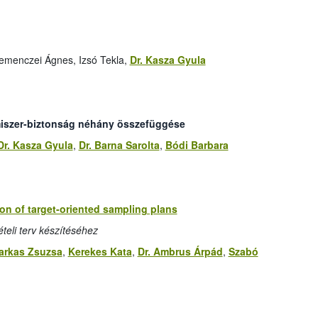
Kemenczei Ágnes, Izsó Tekla,
Dr. Kasza Gyula
lmiszer-biztonság néhány összefüggése
Dr. Kasza Gyula
,
Dr. Barna Sarolta
,
Bódi Barbara
on of target-oriented sampling plans
teli terv készítéséhez
arkas Zsuzsa
,
Kerekes Kata
,
Dr. Ambrus Árpád
,
Szabó