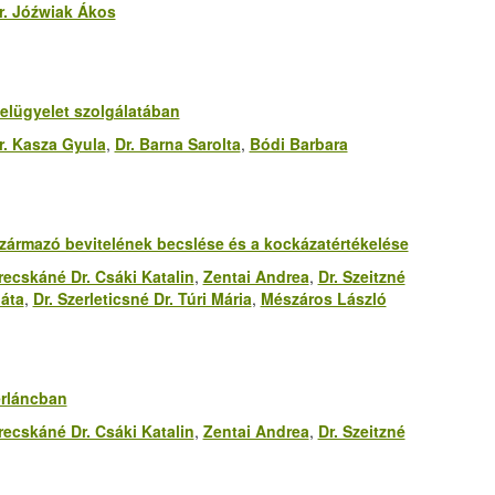
r. Jóźwiak Ákos
felügyelet szolgálatában
r. Kasza Gyula
,
Dr. Barna Sarolta
,
Bódi Barbara
zármazó bevitelének becslése és a kockázatértékelése
recskáné Dr. Csáki Katalin
,
Zentai Andrea
,
Dr. Szeitzné
áta
,
Dr. Szerleticsné Dr. Túri Mária
,
Mészáros László
erláncban
recskáné Dr. Csáki Katalin
,
Zentai Andrea
,
Dr. Szeitzné