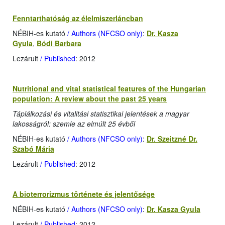
Fenntarthatóság az élelmiszerláncban
NÉBIH-es kutató
/ Authors (NFCSO only)
:
Dr. Kasza
Gyula
,
Bódi Barbara
Lezárult
/ Published
: 2012
Nutritional and vital statistical features of the Hungarian
population: A review about the past 25 years
Táplálkozási és vitalitási statisztikai jelentések a magyar
lakosságról: szemle az elmúlt 25 évből
NÉBIH-es kutató
/ Authors (NFCSO only)
:
Dr. Szeitzné Dr.
Szabó Mária
Lezárult
/ Published
: 2012
A bioterrorizmus története és jelentősége
NÉBIH-es kutató
/ Authors (NFCSO only)
:
Dr. Kasza Gyula
Lezárult
/ Published
: 2012