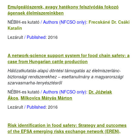
Emulgeálószerek, avagy hatékony felszívódás fokozó
ágensek élelmiszereinkben
NÉBIH-es kutató
/ Authors (NFCSO only)
:
Frecskáné Dr. Csáki
Katalin
Lezárult
/ Published
: 2016
A network-science support system for food chain safety: a
case from Hungarian cattle production
Hálózatkutatás-alapú döntési támogatás az élelmiszerlánc-
biztonsági rendszerekhez – esettanulmány a magyarországi
szarvasmarha-tenyésztésről
NÉBIH-es kutató
/ Authors (NFCSO only)
:
Dr. Jóźwiak
Ákos
,
Milkovics Mátyás Márton
Lezárult
/ Published
: 2016
Risk identification in food safety: Strategy and outcomes
of the EFSA emerging risks exchange network (EREN),