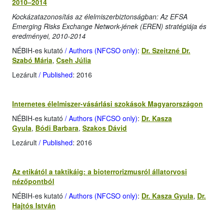
2010–2014
Kockázatazonosítás az élelmiszerbiztonságban: Az EFSA
Emerging Risks Exchange Network-jének (EREN) stratégiája és
eredményei, 2010-2014
NÉBIH-es kutató
/ Authors (NFCSO only)
:
Dr. Szeitzné Dr.
Szabó Mária
,
Cseh Júlia
Lezárult
/ Published
: 2016
Internetes élelmiszer-vásárlási szokások Magyarországon
NÉBIH-es kutató
/ Authors (NFCSO only)
:
Dr. Kasza
Gyula
,
Bódi Barbara
,
Szakos Dávid
Lezárult
/ Published
: 2016
Az etikától a taktikáig: a bioterrorizmusról állatorvosi
nézőpontból
NÉBIH-es kutató
/ Authors (NFCSO only)
:
Dr. Kasza Gyula
,
Dr.
Hajtós István