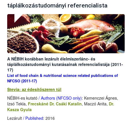
táplálkozástudományi referencialista
A NÉBIH korábban lezárult élelmiszerlánc- és
táplálkozástudományi kutatásainak referencialistája (2011-
17)
List of food chain & nutritional science related publications of
NFCSO (2011-17)
Stevia: az édesítőszeren túl
NÉBIH-es kutató
/ Authors (NFCSO only)
: Kemenczei Ágnes,
Izsó Tekla,
Frecskáné Dr. Csáki Katalin
, Maczó Anita,
Dr.
Kasza Gyula
Lezárult
/ Published
: 2016