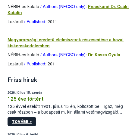
NÉBIH-es kutató
/ Authors (NFCSO only)
:
Frecskáné Dr. Csáki
Katalin
Lezárult
/ Published
: 2011
Magyarországi eredetű élelmiszerek részesedése a hazai
kiskereskedelemben
NÉBIH-es kutató
/ Authors (NFCSO only)
:
Dr. Kasza Gyula
Lezárult
/ Published
: 2011
Friss hírek
2026. július 15, szerda
125 éve történt
125 évvel ezelőtt 1901. július 15-én, költözött be – igaz, még
csak részben – a budapesti m. kir. állami vetőmagvizsgáló
állomás a Kis Rókus utca 15. szám alatti, Czigler Győző által
TOVÁBB >
tervezett új épületébe.
2026. július 6, hétfő