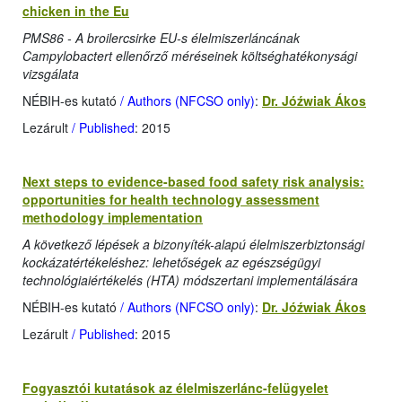
chicken in the Eu
PMS86 - A broilercsirke EU-s élelmiszerláncának
Campylobactert ellenőrző méréseinek költséghatékonysági
vizsgálata
NÉBIH-es kutató
/ Authors (NFCSO only)
:
Dr. Jóźwiak Ákos
Lezárult
/ Published
: 2015
Next steps to evidence-based food safety risk analysis:
opportunities for health technology assessment
methodology implementation
A következő lépések a bizonyíték-alapú élelmiszerbiztonsági
kockázatértékeléshez: lehetőségek az egészségügyi
technológiaiértékelés (HTA) módszertani implementálására
NÉBIH-es kutató
/ Authors (NFCSO only)
:
Dr. Jóźwiak Ákos
Lezárult
/ Published
: 2015
Fogyasztói kutatások az élelmiszerlánc-felügyelet