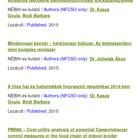
Általános iskolások élelmiszerbiztonsági kockázatészlelése
NÉBIH-es kutató
/ Authors (NFCSO only)
:
Dr. Kasza
Gyula
,
Bódi Barbara
Lezárult
/ Published
: 2015
Mindennapi kenyér – hétköznapi hálózat. Az élelmiszerlánc
mint komplex rendszer
NÉBIH-es kutató
/ Authors (NFCSO only)
:
Dr. Jóźwiak Ákos
Lezárult
/ Published
: 2015
A friss hal és haltermékek fogyasztói megítélése 2014-ben
NÉBIH-es kutató
/ Authors (NFCSO only)
:
Dr. Kasza
Gyula
,
Bódi Barbara
Lezárult
/ Published
: 2015
PMS86 – Cost-utility analysis of potential Campylobacter
control measures in the food chain of indoor broiler