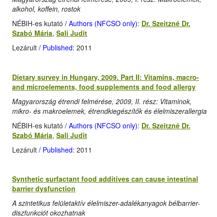
alkohol, koffein, rostok
NÉBIH-es kutató
/ Authors (NFCSO only)
:
Dr. Szeitzné Dr.
Szabó Mária
,
Sali Judit
Lezárult
/ Published
: 2011
Dietary survey in Hungary, 2009. Part II: Vitamins, macro-
and microelements, food supplements and food allergy
Magyarország étrendi felmérése, 2009, II. rész: Vitaminok,
mikro- és makroelemek, étrendkiegészítők és élelmiszerallergia
NÉBIH-es kutató
/ Authors (NFCSO only)
:
Dr. Szeitzné Dr.
Szabó Mária
,
Sali Judit
Lezárult
/ Published
: 2011
Synthetic surfactant food additives can cause intestinal
barrier dysfunction
A szintetikus felületaktív élelmiszer-adalékanyagok bélbarrier-
diszfunkciót okozhatnak