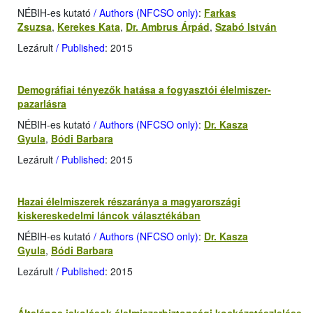
NÉBIH-es kutató
/ Authors (NFCSO only)
:
Farkas
Zsuzsa
,
Kerekes Kata
,
Dr. Ambrus Árpád
,
Szabó István
Lezárult
/ Published
: 2015
Demográfiai tényezők hatása a fogyasztói élelmiszer-
pazarlásra
NÉBIH-es kutató
/ Authors (NFCSO only)
:
Dr. Kasza
Gyula
,
Bódi Barbara
Lezárult
/ Published
: 2015
Hazai élelmiszerek részaránya a magyarországi
kiskereskedelmi láncok választékában
NÉBIH-es kutató
/ Authors (NFCSO only)
:
Dr. Kasza
Gyula
,
Bódi Barbara
Lezárult
/ Published
: 2015