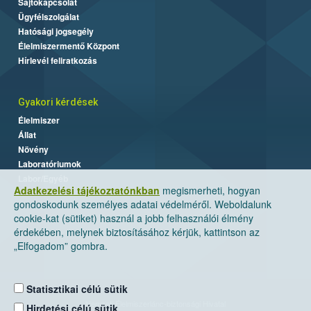
Sajtókapcsolat
Ügyfélszolgálat
Hatósági jogsegély
Élelmiszermentő Központ
Hírlevél feliratkozás
Gyakori kérdések
Élelmiszer
Állat
Növény
Laboratóriumok
Labor/Egyéb
Adatkezelési tájékoztatónkban
megismerheti, hogyan
gondoskodunk személyes adatai védelméről. Weboldalunk
cookie-kat (sütiket) használ a jobb felhasználói élmény
érdekében, melynek biztosításához kérjük, kattintson az
„Elfogadom” gombra.
Statisztikai célú sütik
Nemzeti Élelmiszerlánc-biztonsági Hivatal
Hirdetési célú sütik