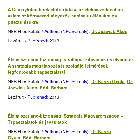
A Campylobacterek előfordulása az élelmiszerláncban,
valamint környezeti tényezők hatása túlélésükre és
pusztulásukra
NÉBIH-es kutató
/ Authors (NFCSO only)
:
Dr. Jóźwiak Ákos
Lezárult
/ Published
: 2013
Élelmiszerlánc-biztonsági stratégia: kihívások és elvárások
A stratégia megalapozását szolgáló felmérések
legfontosabb tapasztalatai
NÉBIH-es kutató
/ Authors (NFCSO only)
:
Dr. Kasza Gyula
,
Dr.
Józwiak Ákos
,
Bódi Barbara
Lezárult
/ Published
: 2013
Élelmiszerlánc-biztonsági Stratégia Magyarországon –
Tapasztalatok és javaslatok
NÉBIH-es kutató
/ Authors (NFCSO only)
:
Dr. Kasza
Gyula
,
Bódi Barbara