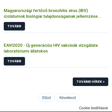
Magyarországi fertőző bronchitis vírus (IBV)
izolátumok biológiai tulajdonságainak jellemzése
állatkísérletes és molekuláris biológiai eszközökkel
TOVÁBB
EAVI2020 - Új generációs HIV vakcinák vizsgálata
laboratóriumi állatokon
TOVÁBB
TOVÁBBI HÍREK >
Előző
Következő
Cookie beállítások