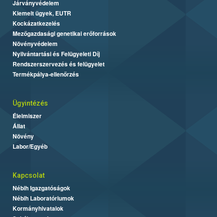
Járványvédelem
Kiemelt ügyek, EUTR
Kockázatkezelés
Mezőgazdasági genetikai erőforrások
Növényvédelem
Nyilvántartási és Felügyeleti Díj
Rendszerszervezés és felügyelet
Termékpálya-ellenőrzés
Ügyintézés
Élelmiszer
Állat
Növény
Labor/Egyéb
Kapcsolat
Nébih Igazgatóságok
Nébih Laboratóriumok
Kormányhivatalok