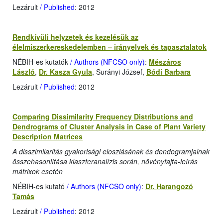
Lezárult
/ Published
: 2012
Rendkívüli helyzetek és kezelésük az
élelmiszerkereskedelemben – irányelvek és tapasztalatok
NÉBIH-es kutatók
/ Authors (NFCSO only)
:
Mészáros
László
,
Dr. Kasza Gyula
, Surányi József,
Bódi Barbara
Lezárult
/ Published
: 2012
Comparing Dissimilarity Frequency Distributions and
Dendrograms of Cluster Analysis in Case of Plant Variety
Description Matrices
A disszimilaritás gyakorisági eloszlásának és dendogramjainak
összehasonlítása klaszteranalízis során, növényfajta-leírás
mátrixok esetén
NÉBIH-es kutató
/ Authors (NFCSO only)
:
Dr. Harangozó
Tamás
Lezárult
/ Published
: 2012