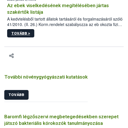
Az ebek viselkedésének megítélésében jártas
szakértők listája
A kedvtelésből tartott állatok tartásáról és forgalmazásáról szóló
41/2010. (II. 26.) Korm.rendelet szabályozza az eb okozta fizikai
sérülés, illetve ennek veszélye keletkezésekor felmerülő
TOVÁBB >
hatósági feladatokat, valamint a veszélyes eb tartását és annak
engedélyezését. Ezen eljárások során szükség esetén be kell
vonni az ebek viselkedésének megítélésében jártas szakértőt.
További növénygyógyászati kutatások
TOVÁBB
Baromfi légzőszervi megbetegedésekben szerepet
játszó bakteriális kórokozók tanulmányozása