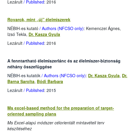
Lezárult
/ Published
: 2016
Rovarok, mint „új” élelmiszerek
NÉBIH-es kutató
/ Authors (NFCSO only)
: Kemenczei Ágnes,
Izsó Tekla,
Dr. Kasza Gyula
Lezárult
/ Published
: 2016
A fenntartható élelmiszerlánc és az élelmiszer-biztonság
néhány összefüggése
NÉBIH-es kutatók
/ Authors (NFCSO only)
:
Dr. Kasza Gyula
,
Dr.
Barna Sarolta
,
Bódi Barbara
Lezárult
/ Published
: 2015
Ms excel-based method for the preparation of target-
oriented sampling plans
Ms Excel-alapú módszer célorientált mintavételi terv
készítéséhez