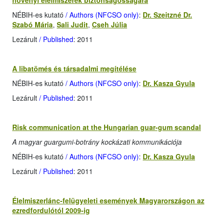
növényi élelmiszerek biztonságosságára
NÉBIH-es kutató
/ Authors (NFCSO only)
:
Dr. Szeitzné Dr.
Szabó Mária
,
Sali Judit
,
Cseh Júlia
Lezárult
/ Published
: 2011
A libatömés és társadalmi megítélése
NÉBIH-es kutató
/ Authors (NFCSO only)
:
Dr. Kasza Gyula
Lezárult
/ Published
: 2011
Risk communication at the Hungarian guar-gum scandal
A magyar guargumi-botrány kockázati kommunikációja
NÉBIH-es kutató
/ Authors (NFCSO only)
:
Dr. Kasza Gyula
Lezárult
/ Published
: 2011
Élelmiszerlánc-felügyeleti események Magyarországon az
ezredfordulótól 2009-ig