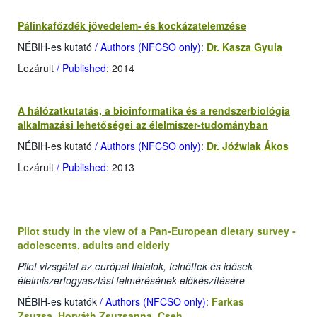
Pálinkafőzdék jövedelem- és kockázatelemzése
NÉBIH-es kutató
/ Authors (NFCSO only)
:
Dr. Kasza Gyula
Lezárult
/ Published
: 2014
A hálózatkutatás, a bioinformatika és a rendszerbiológia
alkalmazási lehetőségei az élelmiszer-tudományban
NÉBIH-es kutató
/ Authors (NFCSO only)
:
Dr. Jóźwiak Ákos
Lezárult
/ Published
: 2013
Pilot study in the view of a Pan-European dietary survey -
adolescents, adults and elderly
Pilot vizsgálat az európai fiatalok, felnőttek és idősek
élelmiszerfogyasztási felmérésének előkészítésére
NÉBIH-es kutatók
/ Authors (NFCSO only)
:
Farkas
Zsuzsa
,
Horváth Zsuzsanna
,
Cseh