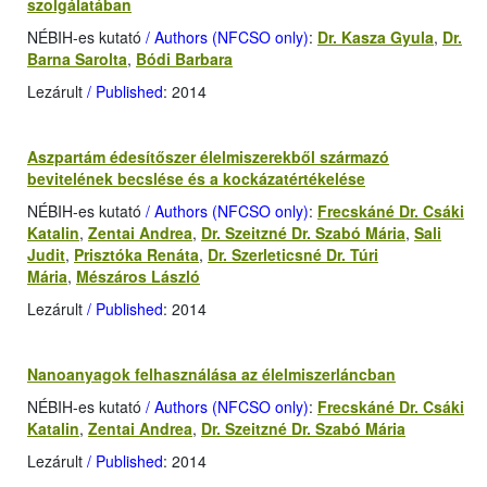
szolgálatában
NÉBIH-es kutató
/ Authors (NFCSO only)
:
Dr. Kasza Gyula
,
Dr.
Barna Sarolta
,
Bódi Barbara
Lezárult
/ Published
: 2014
Aszpartám édesítőszer élelmiszerekből származó
bevitelének becslése és a kockázatértékelése
NÉBIH-es kutató
/ Authors (NFCSO only)
:
Frecskáné Dr. Csáki
Katalin
,
Zentai Andrea
,
Dr. Szeitzné Dr. Szabó Mária
,
Sali
Judit
,
Prisztóka Renáta
,
Dr. Szerleticsné Dr. Túri
Mária
,
Mészáros László
Lezárult
/ Published
: 2014
Nanoanyagok felhasználása az élelmiszerláncban
NÉBIH-es kutató
/ Authors (NFCSO only)
:
Frecskáné Dr. Csáki
Katalin
,
Zentai Andrea
,
Dr. Szeitzné Dr. Szabó Mária
Lezárult
/ Published
: 2014