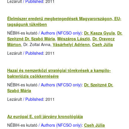
Lezárult
/ Published
: 2011
Élelmiszer eredetű megbetegedések Magyarországon, EU-
tagságunk tükrében
NÉBIH-es kutató
/ Authors (NFCSO only)
:
Dr. Kasza Gyula
,
Dr.
Szeitzné Dr. Szabó Mária
,
Mészáros László
,
Dr. Oravecz
Márton
, Dr. Zoltai Anna,
Vásárhelyi Adrienn
,
Cseh Júlia
Lezárult
/ Published
: 2011
Hazai és nemzetközi stratégiai törekvések a kampilo­
bakteriózis csökkentésére
NÉBIH-es kutató
/ Authors (NFCSO only)
:
Dr. Szeitzné Dr.
Szabó Mária
Lezárult
/ Published
: 2011
Az európai E. coli járvány kronológiája
NÉBIH-es kutató
/ Authors (NFCSO only)
:
Cseh Júlia