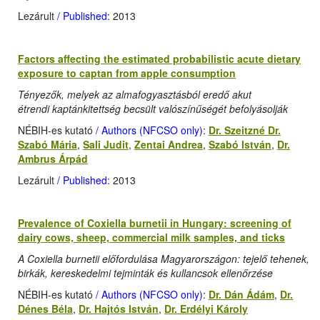
Lezárult
/ Published
: 2013
Factors affecting the estimated probabilistic acute dietary
exposure to captan from apple consumption
Tényezők, melyek az almafogyasztásból eredő akut
étrendi kaptánkitettség becsült valószínűségét befolyásolják
NÉBIH-es kutató
/ Authors (NFCSO only)
:
Dr. Szeitzné Dr.
Szabó Mária
,
Sali Judit
,
Zentai Andrea
,
Szabó István
,
Dr.
Ambrus Árpád
Lezárult
/ Published
: 2013
Prevalence of Coxiella burnetii in Hungary: screening of
dairy cows, sheep, commercial milk samples, and ticks
A Coxiella burnetii előfordulása Magyarországon: tejelő tehenek,
birkák, kereskedelmi tejminták és kullancsok ellenőrzése
NÉBIH-es kutató
/ Authors (NFCSO only)
:
Dr. Dán Ádám
,
Dr.
Dénes Béla
,
Dr. Hajtós István
,
Dr. Erdélyi Károly