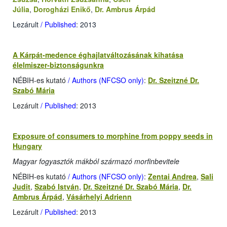
Júlia
,
Dorogházi Enikő
,
Dr. Ambrus Árpád
Lezárult
/ Published
: 2013
A Kárpát-medence éghajlatváltozásának kihatása
élelmiszer-biztonságunkra
NÉBIH-es kutató
/ Authors (NFCSO only)
:
Dr. Szeitzné Dr.
Szabó Mária
Lezárult
/ Published
: 2013
Exposure of consumers to morphine from poppy seeds in
Hungary
Magyar fogyasztók mákból származó morfinbevitele
NÉBIH-es kutató
/ Authors (NFCSO only)
:
Zentai Andrea
,
Sali
Judit
,
Szabó István
,
Dr. Szeitzné Dr. Szabó Mária
,
Dr.
Ambrus Árpád
,
Vásárhelyi Adrienn
Lezárult
/ Published
: 2013