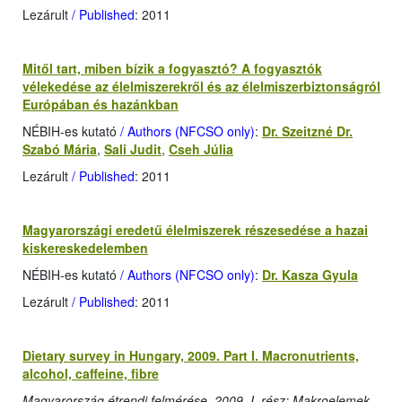
Lezárult
/ Published
: 2011
Mitől tart, miben bízik a fogyasztó? A fogyasztók
vélekedése az élelmiszerekről és az élelmiszerbiztonságról
Európában és hazánkban
NÉBIH-es kutató
/ Authors (NFCSO only)
:
Dr. Szeitzné Dr.
Szabó Mária
,
Sali Judit
,
Cseh Júlia
Lezárult
/ Published
: 2011
Magyarországi eredetű élelmiszerek részesedése a hazai
kiskereskedelemben
NÉBIH-es kutató
/ Authors (NFCSO only)
:
Dr. Kasza Gyula
Lezárult
/ Published
: 2011
Dietary survey in Hungary, 2009. Part I. Macronutrients,
alcohol, caffeine, fibre
Magyarország étrendi felmérése, 2009, I. rész: Makroelemek,