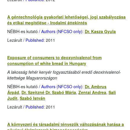
A géntechnológia gyakorlati lehetőségei, jogi szabályozása
és etikai megítélése - Irodalmi áttekintés
NÉBIH-es kutató
/ Authors (NFCSO only)
:
Dr. Kasza Gyula
Lezárult
/ Published
: 2011
Exposure of consumers to deoxynivalenol from
consumption of white bread in Hungary
A lakosság fehér kenyér fogyasztásából eredő deoxinivalenol-
kitettsége Magyarországon
NÉBIH-es kutató
/ Authors (NFCSO only)
:
Dr. Ambrus
Árpád
,
Dr. Szeitzné Dr. Szabó Mária
,
Zentai Andrea
,
Sali
Judit
,
Szabó István
Lezárult
/ Published
: 2011
A környezeti és társadalmi tényezők változásának hatása a