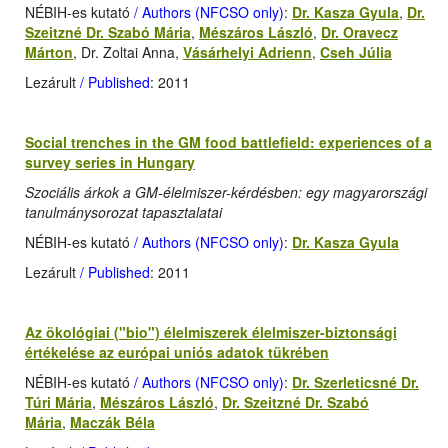
NÉBIH-es kutató
/ Authors (NFCSO only)
:
Dr. Kasza Gyula
,
Dr.
Szeitzné Dr. Szabó Mária
,
Mészáros László
,
Dr. Oravecz
Márton
, Dr. Zoltai Anna,
Vásárhelyi Adrienn
,
Cseh Júlia
Lezárult
/ Published
: 2011
Social trenches in the GM food battlefield: experiences of a
survey series in Hungary
Szociális árkok a GM-élelmiszer-kérdésben: egy magyarországi
tanulmánysorozat tapasztalatai
NÉBIH-es kutató
/ Authors (NFCSO only)
:
Dr. Kasza Gyula
Lezárult
/ Published
: 2011
Az ökológiai ("bio") élelmiszerek élelmiszer-biztonsági
értékelése az európai uniós adatok tükrében
NÉBIH-es kutató
/ Authors (NFCSO only)
:
Dr. Szerleticsné Dr.
Túri Mária
,
Mészáros László
,
Dr. Szeitzné Dr. Szabó
Mária
,
Maczák Béla