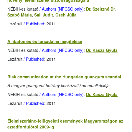
növényi élelmiszerek biztonságosságára
NÉBIH-es kutató
/ Authors (NFCSO only)
:
Dr. Szeitzné Dr.
Szabó Mária
,
Sali Judit
,
Cseh Júlia
Lezárult
/ Published
: 2011
A libatömés és társadalmi megítélése
NÉBIH-es kutató
/ Authors (NFCSO only)
:
Dr. Kasza Gyula
Lezárult
/ Published
: 2011
Risk communication at the Hungarian guar-gum scandal
A magyar guargumi-botrány kockázati kommunikációja
NÉBIH-es kutató
/ Authors (NFCSO only)
:
Dr. Kasza Gyula
Lezárult
/ Published
: 2011
Élelmiszerlánc-felügyeleti események Magyarországon az
ezredfordulótól 2009-ig