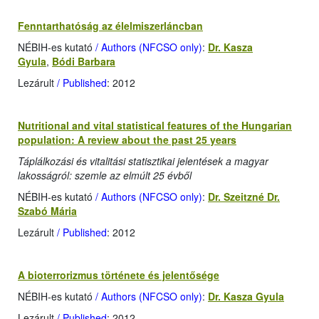
Fenntarthatóság az élelmiszerláncban
NÉBIH-es kutató
/ Authors (NFCSO only)
:
Dr. Kasza
Gyula
,
Bódi Barbara
Lezárult
/ Published
: 2012
Nutritional and vital statistical features of the Hungarian
population: A review about the past 25 years
Táplálkozási és vitalitási statisztikai jelentések a magyar
lakosságról: szemle az elmúlt 25 évből
NÉBIH-es kutató
/ Authors (NFCSO only)
:
Dr. Szeitzné Dr.
Szabó Mária
Lezárult
/ Published
: 2012
A bioterrorizmus története és jelentősége
NÉBIH-es kutató
/ Authors (NFCSO only)
:
Dr. Kasza Gyula
Lezárult
/ Published
: 2012