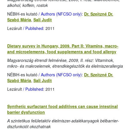
alkohol, koffein, rostok
NÉBIH-es kutató
/ Authors (NFCSO only)
:
Dr. Szeitzné Dr.
Szabó Mária
,
Sali Judit
Lezárult
/ Published
: 2011
Dietary survey in Hungary, 2009. Part II: Vitamins, macro-
and microelements, food supplements and food allergy
Magyarország étrendi felmérése, 2009, II. rész: Vitaminok,
mikro- és makroelemek, étrendkiegészítők és élelmiszerallergia
NÉBIH-es kutató
/ Authors (NFCSO only)
:
Dr. Szeitzné Dr.
Szabó Mária
,
Sali Judit
Lezárult
/ Published
: 2011
Synthetic surfactant food additives can cause intestinal
barrier dysfunction
A szintetikus felületaktív élelmiszer-adalékanyagok bélbarrier-
diszfunkciót okozhatnak