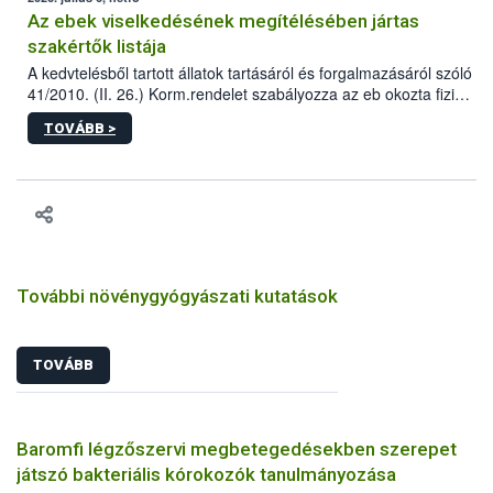
Az ebek viselkedésének megítélésében jártas
szakértők listája
A kedvtelésből tartott állatok tartásáról és forgalmazásáról szóló
41/2010. (II. 26.) Korm.rendelet szabályozza az eb okozta fizikai
sérülés, illetve ennek veszélye keletkezésekor felmerülő
TOVÁBB >
hatósági feladatokat, valamint a veszélyes eb tartását és annak
engedélyezését. Ezen eljárások során szükség esetén be kell
vonni az ebek viselkedésének megítélésében jártas szakértőt.
További növénygyógyászati kutatások
TOVÁBB
Baromfi légzőszervi megbetegedésekben szerepet
játszó bakteriális kórokozók tanulmányozása