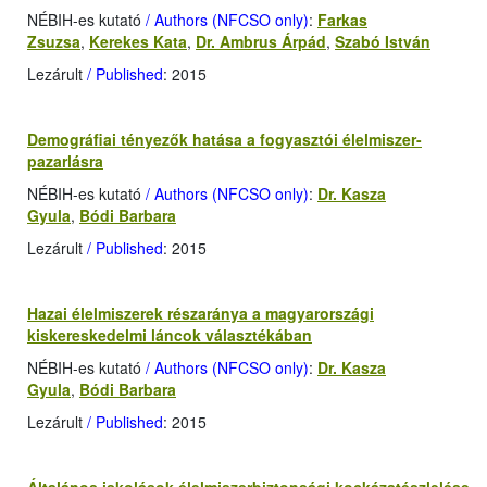
NÉBIH-es kutató
/ Authors (NFCSO only)
:
Farkas
Zsuzsa
,
Kerekes Kata
,
Dr. Ambrus Árpád
,
Szabó István
Lezárult
/ Published
: 2015
Demográfiai tényezők hatása a fogyasztói élelmiszer-
pazarlásra
NÉBIH-es kutató
/ Authors (NFCSO only)
:
Dr. Kasza
Gyula
,
Bódi Barbara
Lezárult
/ Published
: 2015
Hazai élelmiszerek részaránya a magyarországi
kiskereskedelmi láncok választékában
NÉBIH-es kutató
/ Authors (NFCSO only)
:
Dr. Kasza
Gyula
,
Bódi Barbara
Lezárult
/ Published
: 2015