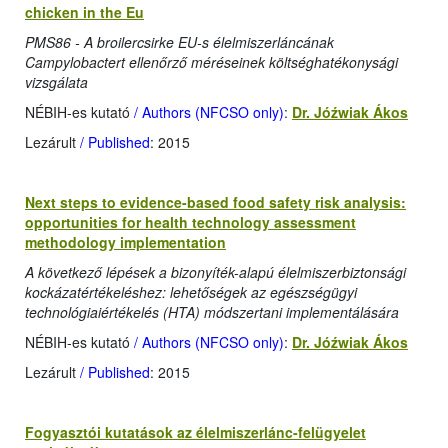
chicken in the Eu
PMS86 - A broilercsirke EU-s élelmiszerláncának
Campylobactert ellenőrző méréseinek költséghatékonysági
vizsgálata
NÉBIH-es kutató
/ Authors (NFCSO only)
:
Dr. Jóźwiak Ákos
Lezárult
/ Published
: 2015
Next steps to evidence-based food safety risk analysis:
opportunities for health technology assessment
methodology implementation
A következő lépések a bizonyíték-alapú élelmiszerbiztonsági
kockázatértékeléshez: lehetőségek az egészségügyi
technológiaiértékelés (HTA) módszertani implementálására
NÉBIH-es kutató
/ Authors (NFCSO only)
:
Dr. Jóźwiak Ákos
Lezárult
/ Published
: 2015
Fogyasztói kutatások az élelmiszerlánc-felügyelet