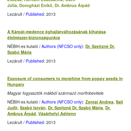
Júlia
,
Dorogházi Enikő
,
Dr. Ambrus Árpád
Lezárult
/ Published
: 2013
A Kárpát-medence éghajlatváltozásának kihatása
élelmiszer-biztonságunkra
NÉBIH-es kutató
/ Authors (NFCSO only)
:
Dr. Szeitzné Dr.
Szabó Mária
Lezárult
/ Published
: 2013
Exposure of consumers to morphine from poppy seeds in
Hungary
Magyar fogyasztók mákból származó morfinbevitele
NÉBIH-es kutató
/ Authors (NFCSO only)
:
Zentai Andrea
,
Sali
Judit
,
Szabó István
,
Dr. Szeitzné Dr. Szabó Mária
,
Dr.
Ambrus Árpád
,
Vásárhelyi Adrienn
Lezárult
/ Published
: 2013