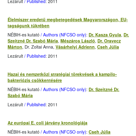
Lezárult
/ Published
: 2011
Élelmiszer eredetű megbetegedések Magyarországon, EU-
tagságunk tükrében
NÉBIH-es kutató
/ Authors (NFCSO only)
:
Dr. Kasza Gyula
,
Dr.
Szeitzné Dr. Szabó Mária
,
Mészáros László
,
Dr. Oravecz
Márton
, Dr. Zoltai Anna,
Vásárhelyi Adrienn
,
Cseh Júlia
Lezárult
/ Published
: 2011
Hazai és nemzetközi stratégiai törekvések a kampilo­
bakteriózis csökkentésére
NÉBIH-es kutató
/ Authors (NFCSO only)
:
Dr. Szeitzné Dr.
Szabó Mária
Lezárult
/ Published
: 2011
Az európai E. coli járvány kronológiája
NÉBIH-es kutató
/ Authors (NFCSO only)
:
Cseh Júlia