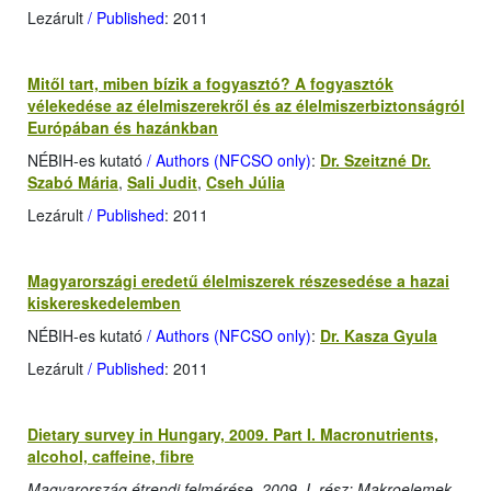
Lezárult
/ Published
: 2011
Mitől tart, miben bízik a fogyasztó? A fogyasztók
vélekedése az élelmiszerekről és az élelmiszerbiztonságról
Európában és hazánkban
NÉBIH-es kutató
/ Authors (NFCSO only)
:
Dr. Szeitzné Dr.
Szabó Mária
,
Sali Judit
,
Cseh Júlia
Lezárult
/ Published
: 2011
Magyarországi eredetű élelmiszerek részesedése a hazai
kiskereskedelemben
NÉBIH-es kutató
/ Authors (NFCSO only)
:
Dr. Kasza Gyula
Lezárult
/ Published
: 2011
Dietary survey in Hungary, 2009. Part I. Macronutrients,
alcohol, caffeine, fibre
Magyarország étrendi felmérése, 2009, I. rész: Makroelemek,