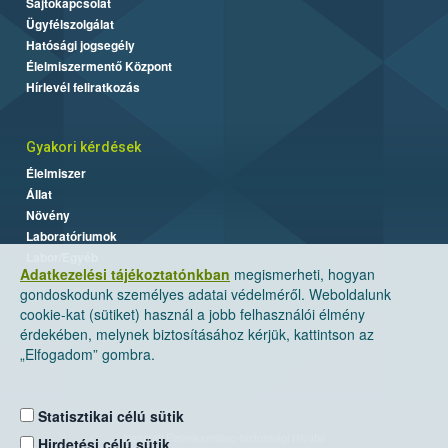
Sajtókapcsolat
Ügyfélszolgálat
Hatósági jogsegély
Élelmiszermentő Központ
Hírlevél feliratkozás
Gyakori kérdések
Élelmiszer
Állat
Növény
Laboratóriumok
Labor/Egyéb
Adatkezelési tájékoztatónkban
megismerheti, hogyan
gondoskodunk személyes adatai védelméről. Weboldalunk
cookie-kat (sütiket) használ a jobb felhasználói élmény
érdekében, melynek biztosításához kérjük, kattintson az
„Elfogadom” gombra.
Statisztikai célú sütik
Nemzeti Élelmiszerlánc-biztonsági Hivatal
Hirdetési célú sütik