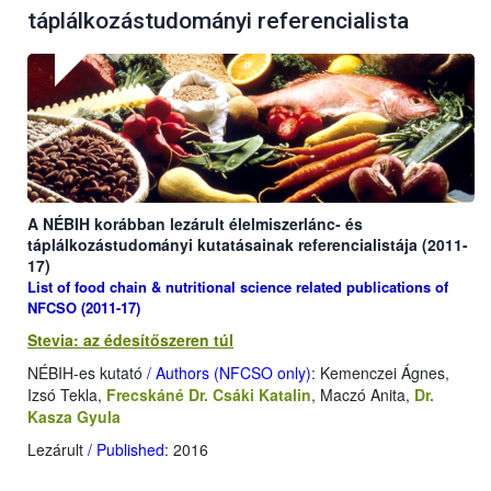
táplálkozástudományi referencialista
A NÉBIH korábban lezárult élelmiszerlánc- és
táplálkozástudományi kutatásainak referencialistája (2011-
17)
List of food chain & nutritional science related publications of
NFCSO (2011-17)
Stevia: az édesítőszeren túl
NÉBIH-es kutató
/ Authors (NFCSO only)
: Kemenczei Ágnes,
Izsó Tekla,
Frecskáné Dr. Csáki Katalin
, Maczó Anita,
Dr.
Kasza Gyula
Lezárult
/ Published
: 2016