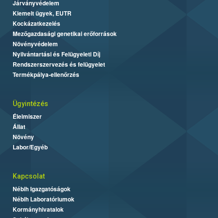
Járványvédelem
Kiemelt ügyek, EUTR
Kockázatkezelés
Mezőgazdasági genetikai erőforrások
Növényvédelem
Nyilvántartási és Felügyeleti Díj
Rendszerszervezés és felügyelet
Termékpálya-ellenőrzés
Ügyintézés
Élelmiszer
Állat
Növény
Labor/Egyéb
Kapcsolat
Nébih Igazgatóságok
Nébih Laboratóriumok
Kormányhivatalok