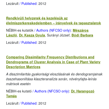
Lezárult
/ Published
: 2012
Rendkívüli helyzetek és kezelésük az
élelmiszerkereskedelemben – irányelvek és tapasztalatok
NÉBIH-es kutatók
/ Authors (NFCSO only)
:
Mészáros
László
,
Dr. Kasza Gyula
, Surányi József,
Bódi Barbara
Lezárult
/ Published
: 2012
Comparing Dissimilarity Frequency Distributions and
Dendrograms of Cluster Analysis in Case of Plant Variety
Description Matrices
A disszimilaritás gyakorisági eloszlásának és dendogramjainak
összehasonlítása klaszteranalízis során, növényfajta-leírás
mátrixok esetén
NÉBIH-es kutató
/ Authors (NFCSO only)
:
Dr. Harangozó
Tamás
Lezárult
/ Published
: 2012