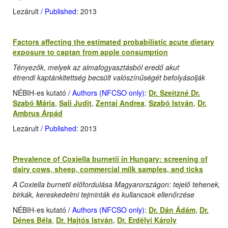
Lezárult
/ Published
: 2013
Factors affecting the estimated probabilistic acute dietary
exposure to captan from apple consumption
Tényezők, melyek az almafogyasztásból eredő akut
étrendi kaptánkitettség becsült valószínűségét befolyásolják
NÉBIH-es kutató
/ Authors (NFCSO only)
:
Dr. Szeitzné Dr.
Szabó Mária
,
Sali Judit
,
Zentai Andrea
,
Szabó István
,
Dr.
Ambrus Árpád
Lezárult
/ Published
: 2013
Prevalence of Coxiella burnetii in Hungary: screening of
dairy cows, sheep, commercial milk samples, and ticks
A Coxiella burnetii előfordulása Magyarországon: tejelő tehenek,
birkák, kereskedelmi tejminták és kullancsok ellenőrzése
NÉBIH-es kutató
/ Authors (NFCSO only)
:
Dr. Dán Ádám
,
Dr.
Dénes Béla
,
Dr. Hajtós István
,
Dr. Erdélyi Károly