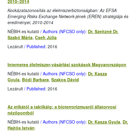
2010–2014
Kockázatazonosítás az élelmiszerbiztonságban: Az EFSA
Emerging Risks Exchange Network-jének (EREN) stratégiája és
eredményei, 2010-2014
NÉBIH-es kutató
/ Authors (NFCSO only)
:
Dr. Szeitzné Dr.
Szabó Mária
,
Cseh Júlia
Lezárult
/ Published
: 2016
Internetes élelmiszer-vásárlási szokások Magyarországon
NÉBIH-es kutató
/ Authors (NFCSO only)
:
Dr. Kasza
Gyula
,
Bódi Barbara
,
Szakos Dávid
Lezárult
/ Published
: 2016
Az etikától a taktikáig: a bioterrorizmusról állatorvosi
nézőpontból
NÉBIH-es kutató
/ Authors (NFCSO only)
:
Dr. Kasza Gyula
,
Dr.
Hajtós István