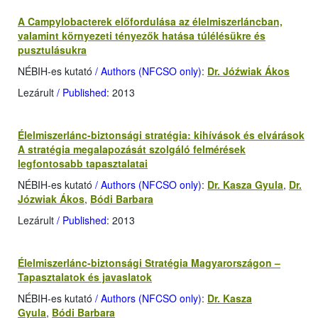
A Campylobacterek előfordulása az élelmiszerláncban,
valamint környezeti tényezők hatása túlélésükre és
pusztulásukra
NÉBIH-es kutató
/ Authors (NFCSO only)
:
Dr. Jóźwiak Ákos
Lezárult
/ Published
: 2013
Élelmiszerlánc-biztonsági stratégia: kihívások és elvárások
A stratégia megalapozását szolgáló felmérések
legfontosabb tapasztalatai
NÉBIH-es kutató
/ Authors (NFCSO only)
:
Dr. Kasza Gyula
,
Dr.
Józwiak Ákos
,
Bódi Barbara
Lezárult
/ Published
: 2013
Élelmiszerlánc-biztonsági Stratégia Magyarországon –
Tapasztalatok és javaslatok
NÉBIH-es kutató
/ Authors (NFCSO only)
:
Dr. Kasza
Gyula
,
Bódi Barbara