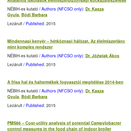
Általános iskolások élelmiszerbiztonsági kockázatészlelése
NÉBIH-es kutató
/ Authors (NFCSO only)
:
Dr. Kasza
Gyula
,
Bódi Barbara
Lezárult
/ Published
: 2015
Mindennapi kenyér – hétköznapi hálózat. Az élelmiszerlánc
mint komplex rendszer
NÉBIH-es kutató
/ Authors (NFCSO only)
:
Dr. Jóźwiak Ákos
Lezárult
/ Published
: 2015
A friss hal és haltermékek fogyasztói megítélése 2014-ben
NÉBIH-es kutató
/ Authors (NFCSO only)
:
Dr. Kasza
Gyula
,
Bódi Barbara
Lezárult
/ Published
: 2015
PMS86 – Cost-utility analysis of potential Campylobacter
control measures in the food chain of indoor broiler