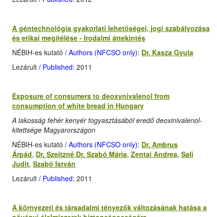
A géntechnológia gyakorlati lehetőségei, jogi szabályozása
és etikai megítélése - Irodalmi áttekintés
NÉBIH-es kutató
/ Authors (NFCSO only)
:
Dr. Kasza Gyula
Lezárult
/ Published
: 2011
Exposure of consumers to deoxynivalenol from
consumption of white bread in Hungary
A lakosság fehér kenyér fogyasztásából eredő deoxinivalenol-
kitettsége Magyarországon
NÉBIH-es kutató
/ Authors (NFCSO only)
:
Dr. Ambrus
Árpád
,
Dr. Szeitzné Dr. Szabó Mária
,
Zentai Andrea
,
Sali
Judit
,
Szabó István
Lezárult
/ Published
: 2011
A környezeti és társadalmi tényezők változásának hatása a