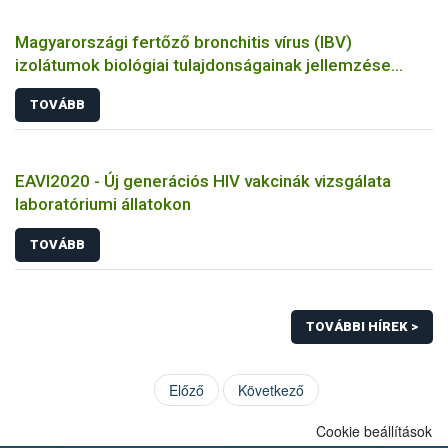
Magyarországi fertőző bronchitis vírus (IBV)
izolátumok biológiai tulajdonságainak jellemzése
állatkísérletes és molekuláris biológiai eszközökkel
TOVÁBB
EAVI2020 - Új generációs HIV vakcinák vizsgálata
laboratóriumi állatokon
TOVÁBB
TOVÁBBI HÍREK >
Előző
Következő
Cookie beállítások