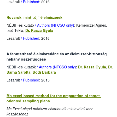
Lezárult
/ Published
: 2016
Rovarok, mint „új” élelmiszerek
NÉBIH-es kutató
/ Authors (NFCSO only)
: Kemenczei Ágnes,
Izsó Tekla,
Dr. Kasza Gyula
Lezárult
/ Published
: 2016
A fenntartható élelmiszerlánc és az élelmiszer-biztonság
néhány összefüggése
NÉBIH-es kutatók
/ Authors (NFCSO only)
:
Dr. Kasza Gyula
,
Dr.
Barna Sarolta
,
Bódi Barbara
Lezárult
/ Published
: 2015
Ms excel-based method for the preparation of target-
oriented sampling plans
Ms Excel-alapú módszer célorientált mintavételi terv
készítéséhez