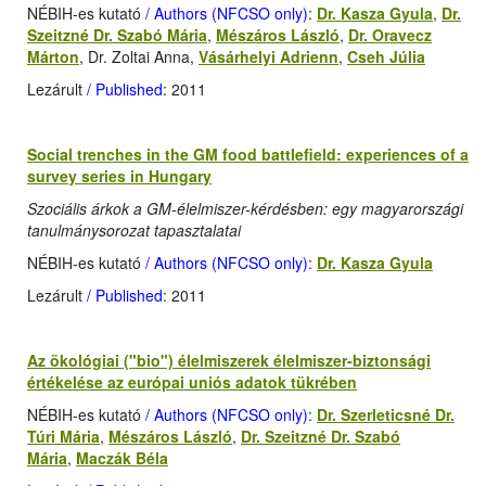
NÉBIH-es kutató
/ Authors (NFCSO only)
:
Dr. Kasza Gyula
,
Dr.
Szeitzné Dr. Szabó Mária
,
Mészáros László
,
Dr. Oravecz
Márton
, Dr. Zoltai Anna,
Vásárhelyi Adrienn
,
Cseh Júlia
Lezárult
/ Published
: 2011
Social trenches in the GM food battlefield: experiences of a
survey series in Hungary
Szociális árkok a GM-élelmiszer-kérdésben: egy magyarországi
tanulmánysorozat tapasztalatai
NÉBIH-es kutató
/ Authors (NFCSO only)
:
Dr. Kasza Gyula
Lezárult
/ Published
: 2011
Az ökológiai ("bio") élelmiszerek élelmiszer-biztonsági
értékelése az európai uniós adatok tükrében
NÉBIH-es kutató
/ Authors (NFCSO only)
:
Dr. Szerleticsné Dr.
Túri Mária
,
Mészáros László
,
Dr. Szeitzné Dr. Szabó
Mária
,
Maczák Béla