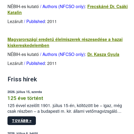
NÉBIH-es kutató
/ Authors (NFCSO only)
:
Frecskáné Dr. Csáki
Katalin
Lezárult
/ Published
: 2011
Magyarországi eredetű élelmiszerek részesedése a hazai
kiskereskedelemben
NÉBIH-es kutató
/ Authors (NFCSO only)
:
Dr. Kasza Gyula
Lezárult
/ Published
: 2011
Friss hírek
2026. július 15, szerda
125 éve történt
125 évvel ezelőtt 1901. július 15-én, költözött be – igaz, még
csak részben – a budapesti m. kir. állami vetőmagvizsgáló
állomás a Kis Rókus utca 15. szám alatti, Czigler Győző által
TOVÁBB >
tervezett új épületébe.
2026. július 6, hétfő