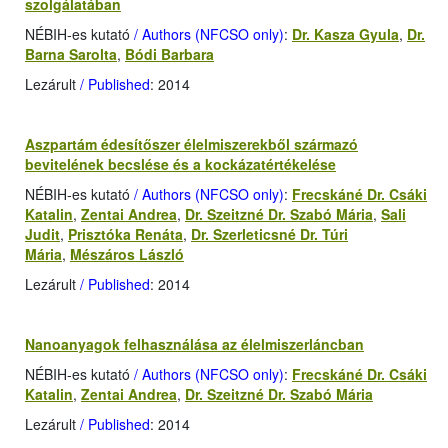
szolgálatában
NÉBIH-es kutató
/ Authors (NFCSO only)
:
Dr. Kasza Gyula
,
Dr.
Barna Sarolta
,
Bódi Barbara
Lezárult
/ Published
: 2014
Aszpartám édesítőszer élelmiszerekből származó
bevitelének becslése és a kockázatértékelése
NÉBIH-es kutató
/ Authors (NFCSO only)
:
Frecskáné Dr. Csáki
Katalin
,
Zentai Andrea
,
Dr. Szeitzné Dr. Szabó Mária
,
Sali
Judit
,
Prisztóka Renáta
,
Dr. Szerleticsné Dr. Túri
Mária
,
Mészáros László
Lezárult
/ Published
: 2014
Nanoanyagok felhasználása az élelmiszerláncban
NÉBIH-es kutató
/ Authors (NFCSO only)
:
Frecskáné Dr. Csáki
Katalin
,
Zentai Andrea
,
Dr. Szeitzné Dr. Szabó Mária
Lezárult
/ Published
: 2014