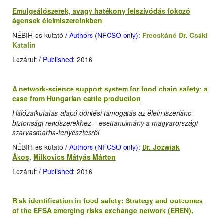
Emulgeálószerek, avagy hatékony felszívódás fokozó
ágensek élelmiszereinkben
NÉBIH-es kutató
/ Authors (NFCSO only)
:
Frecskáné Dr. Csáki
Katalin
Lezárult
/ Published
: 2016
A network-science support system for food chain safety: a
case from Hungarian cattle production
Hálózatkutatás-alapú döntési támogatás az élelmiszerlánc-
biztonsági rendszerekhez – esettanulmány a magyarországi
szarvasmarha-tenyésztésről
NÉBIH-es kutató
/ Authors (NFCSO only)
:
Dr. Jóźwiak
Ákos
,
Milkovics Mátyás Márton
Lezárult
/ Published
: 2016
Risk identification in food safety: Strategy and outcomes
of the EFSA emerging risks exchange network (EREN),