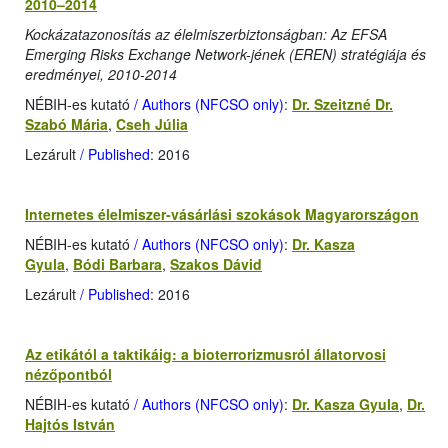
2010–2014
Kockázatazonosítás az élelmiszerbiztonságban: Az EFSA
Emerging Risks Exchange Network-jének (EREN) stratégiája és
eredményei, 2010-2014
NÉBIH-es kutató
/ Authors (NFCSO only)
:
Dr. Szeitzné Dr.
Szabó Mária
,
Cseh Júlia
Lezárult
/ Published
: 2016
Internetes élelmiszer-vásárlási szokások Magyarországon
NÉBIH-es kutató
/ Authors (NFCSO only)
:
Dr. Kasza
Gyula
,
Bódi Barbara
,
Szakos Dávid
Lezárult
/ Published
: 2016
Az etikától a taktikáig: a bioterrorizmusról állatorvosi
nézőpontból
NÉBIH-es kutató
/ Authors (NFCSO only)
:
Dr. Kasza Gyula
,
Dr.
Hajtós István