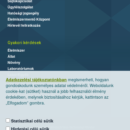
Sajtókapcsolat
Ügyfélszolgálat
Hatósági jogsegély
Élelmiszermentő Központ
Hírlevél feliratkozás
Gyakori kérdések
Élelmiszer
Állat
Növény
Laboratóriumok
Labor/Egyéb
Adatkezelési tájékoztatónkban
megismerheti, hogyan
gondoskodunk személyes adatai védelméről. Weboldalunk
cookie-kat (sütiket) használ a jobb felhasználói élmény
érdekében, melynek biztosításához kérjük, kattintson az
„Elfogadom” gombra.
Statisztikai célú sütik
Nemzeti Élelmiszerlánc-biztonsági Hivatal
Hirdetési célú sütik