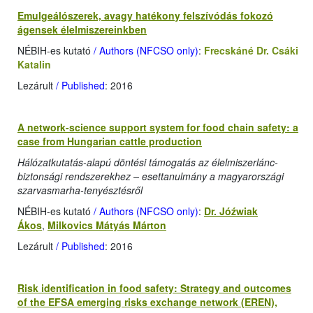
Emulgeálószerek, avagy hatékony felszívódás fokozó
ágensek élelmiszereinkben
NÉBIH-es kutató
/ Authors (NFCSO only)
:
Frecskáné Dr. Csáki
Katalin
Lezárult
/ Published
: 2016
A network-science support system for food chain safety: a
case from Hungarian cattle production
Hálózatkutatás-alapú döntési támogatás az élelmiszerlánc-
biztonsági rendszerekhez – esettanulmány a magyarországi
szarvasmarha-tenyésztésről
NÉBIH-es kutató
/ Authors (NFCSO only)
:
Dr. Jóźwiak
Ákos
,
Milkovics Mátyás Márton
Lezárult
/ Published
: 2016
Risk identification in food safety: Strategy and outcomes
of the EFSA emerging risks exchange network (EREN),