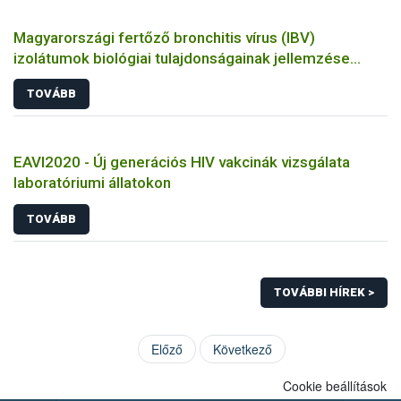
Magyarországi fertőző bronchitis vírus (IBV)
izolátumok biológiai tulajdonságainak jellemzése
állatkísérletes és molekuláris biológiai eszközökkel
TOVÁBB
EAVI2020 - Új generációs HIV vakcinák vizsgálata
laboratóriumi állatokon
TOVÁBB
TOVÁBBI HÍREK >
Előző
Következő
Cookie beállítások