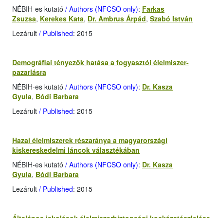
NÉBIH-es kutató
/ Authors (NFCSO only)
:
Farkas
Zsuzsa
,
Kerekes Kata
,
Dr. Ambrus Árpád
,
Szabó István
Lezárult
/ Published
: 2015
Demográfiai tényezők hatása a fogyasztói élelmiszer-
pazarlásra
NÉBIH-es kutató
/ Authors (NFCSO only)
:
Dr. Kasza
Gyula
,
Bódi Barbara
Lezárult
/ Published
: 2015
Hazai élelmiszerek részaránya a magyarországi
kiskereskedelmi láncok választékában
NÉBIH-es kutató
/ Authors (NFCSO only)
:
Dr. Kasza
Gyula
,
Bódi Barbara
Lezárult
/ Published
: 2015