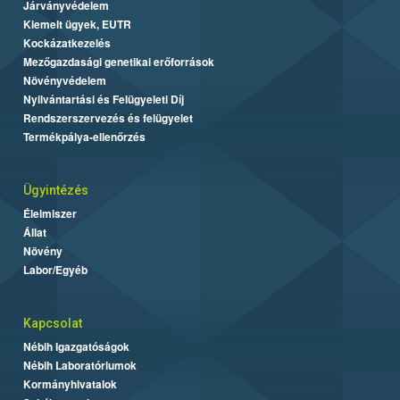
Járványvédelem
Kiemelt ügyek, EUTR
Kockázatkezelés
Mezőgazdasági genetikai erőforrások
Növényvédelem
Nyilvántartási és Felügyeleti Díj
Rendszerszervezés és felügyelet
Termékpálya-ellenőrzés
Ügyintézés
Élelmiszer
Állat
Növény
Labor/Egyéb
Kapcsolat
Nébih Igazgatóságok
Nébih Laboratóriumok
Kormányhivatalok