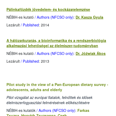
Pálinkafőzdék jövedelem- és kockázatelemzése
NÉBIH-es kutató
/ Authors (NFCSO only)
:
Dr. Kasza Gyula
Lezárult
/ Published
: 2014
A hálózatkutatás, a bioinformatika és a rendszerbiológia
alkalmazási lehetőségei az élelmiszer-tudományban
NÉBIH-es kutató
/ Authors (NFCSO only)
:
Dr. Jóźwiak Ákos
Lezárult
/ Published
: 2013
Pilot study in the view of a Pan-European dietary survey -
adolescents, adults and elderly
Pilot vizsgálat az európai fiatalok, felnőttek és idősek
élelmiszerfogyasztási felmérésének előkészítésére
NÉBIH-es kutatók
/ Authors (NFCSO only)
:
Farkas
Zsuzsa
,
Horváth Zsuzsanna
,
Cseh