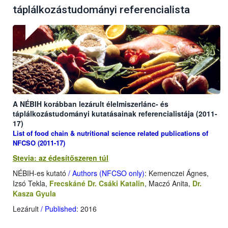
táplálkozástudományi referencialista
A NÉBIH korábban lezárult élelmiszerlánc- és
táplálkozástudományi kutatásainak referencialistája (2011-
17)
List of food chain & nutritional science related publications of
NFCSO (2011-17)
Stevia: az édesítőszeren túl
NÉBIH-es kutató
/ Authors (NFCSO only)
: Kemenczei Ágnes,
Izsó Tekla,
Frecskáné Dr. Csáki Katalin
, Maczó Anita,
Dr.
Kasza Gyula
Lezárult
/ Published
: 2016