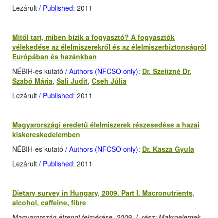
Lezárult
/ Published
: 2011
Mitől tart, miben bízik a fogyasztó? A fogyasztók
vélekedése az élelmiszerekről és az élelmiszerbiztonságról
Európában és hazánkban
NÉBIH-es kutató
/ Authors (NFCSO only)
:
Dr. Szeitzné Dr.
Szabó Mária
,
Sali Judit
,
Cseh Júlia
Lezárult
/ Published
: 2011
Magyarországi eredetű élelmiszerek részesedése a hazai
kiskereskedelemben
NÉBIH-es kutató
/ Authors (NFCSO only)
:
Dr. Kasza Gyula
Lezárult
/ Published
: 2011
Dietary survey in Hungary, 2009. Part I. Macronutrients,
alcohol, caffeine, fibre
Magyarország étrendi felmérése, 2009, I. rész: Makroelemek,