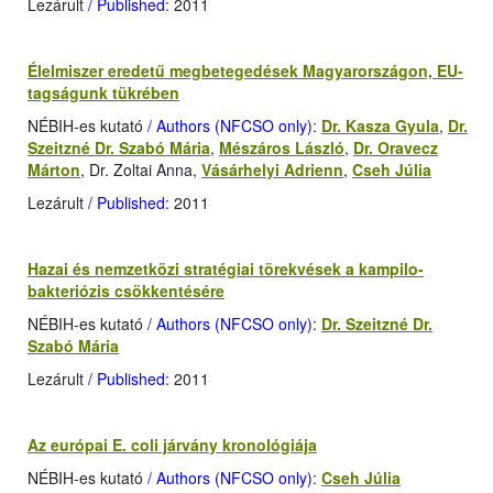
Lezárult
/ Published
: 2011
Élelmiszer eredetű megbetegedések Magyarországon, EU-
tagságunk tükrében
NÉBIH-es kutató
/ Authors (NFCSO only)
:
Dr. Kasza Gyula
,
Dr.
Szeitzné Dr. Szabó Mária
,
Mészáros László
,
Dr. Oravecz
Márton
, Dr. Zoltai Anna,
Vásárhelyi Adrienn
,
Cseh Júlia
Lezárult
/ Published
: 2011
Hazai és nemzetközi stratégiai törekvések a kampilo­
bakteriózis csökkentésére
NÉBIH-es kutató
/ Authors (NFCSO only)
:
Dr. Szeitzné Dr.
Szabó Mária
Lezárult
/ Published
: 2011
Az európai E. coli járvány kronológiája
NÉBIH-es kutató
/ Authors (NFCSO only)
:
Cseh Júlia