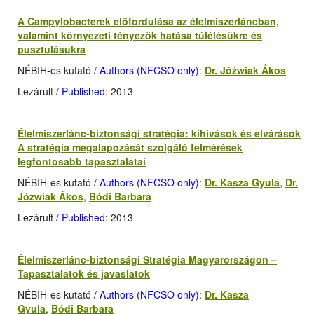
A Campylobacterek előfordulása az élelmiszerláncban,
valamint környezeti tényezők hatása túlélésükre és
pusztulásukra
NÉBIH-es kutató
/ Authors (NFCSO only)
:
Dr. Jóźwiak Ákos
Lezárult
/ Published
: 2013
Élelmiszerlánc-biztonsági stratégia: kihívások és elvárások
A stratégia megalapozását szolgáló felmérések
legfontosabb tapasztalatai
NÉBIH-es kutató
/ Authors (NFCSO only)
:
Dr. Kasza Gyula
,
Dr.
Józwiak Ákos
,
Bódi Barbara
Lezárult
/ Published
: 2013
Élelmiszerlánc-biztonsági Stratégia Magyarországon –
Tapasztalatok és javaslatok
NÉBIH-es kutató
/ Authors (NFCSO only)
:
Dr. Kasza
Gyula
,
Bódi Barbara