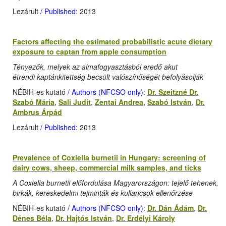
Lezárult
/ Published
: 2013
Factors affecting the estimated probabilistic acute dietary
exposure to captan from apple consumption
Tényezők, melyek az almafogyasztásból eredő akut
étrendi kaptánkitettség becsült valószínűségét befolyásolják
NÉBIH-es kutató
/ Authors (NFCSO only)
:
Dr. Szeitzné Dr.
Szabó Mária
,
Sali Judit
,
Zentai Andrea
,
Szabó István
,
Dr.
Ambrus Árpád
Lezárult
/ Published
: 2013
Prevalence of Coxiella burnetii in Hungary: screening of
dairy cows, sheep, commercial milk samples, and ticks
A Coxiella burnetii előfordulása Magyarországon: tejelő tehenek,
birkák, kereskedelmi tejminták és kullancsok ellenőrzése
NÉBIH-es kutató
/ Authors (NFCSO only)
:
Dr. Dán Ádám
,
Dr.
Dénes Béla
,
Dr. Hajtós István
,
Dr. Erdélyi Károly