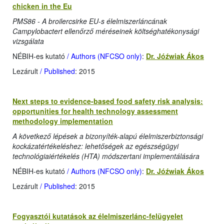
chicken in the Eu
PMS86 - A broilercsirke EU-s élelmiszerláncának
Campylobactert ellenőrző méréseinek költséghatékonysági
vizsgálata
NÉBIH-es kutató
/ Authors (NFCSO only)
:
Dr. Jóźwiak Ákos
Lezárult
/ Published
: 2015
Next steps to evidence-based food safety risk analysis:
opportunities for health technology assessment
methodology implementation
A következő lépések a bizonyíték-alapú élelmiszerbiztonsági
kockázatértékeléshez: lehetőségek az egészségügyi
technológiaiértékelés (HTA) módszertani implementálására
NÉBIH-es kutató
/ Authors (NFCSO only)
:
Dr. Jóźwiak Ákos
Lezárult
/ Published
: 2015
Fogyasztói kutatások az élelmiszerlánc-felügyelet