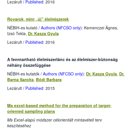
Lezárult
/ Published
: 2016
Rovarok, mint „új” élelmiszerek
NÉBIH-es kutató
/ Authors (NFCSO only)
: Kemenczei Ágnes,
Izsó Tekla,
Dr. Kasza Gyula
Lezárult
/ Published
: 2016
A fenntartható élelmiszerlánc és az élelmiszer-biztonság
néhány összefüggése
NÉBIH-es kutatók
/ Authors (NFCSO only)
:
Dr. Kasza Gyula
,
Dr.
Barna Sarolta
,
Bódi Barbara
Lezárult
/ Published
: 2015
Ms excel-based method for the preparation of target-
oriented sampling plans
Ms Excel-alapú módszer célorientált mintavételi terv
készítéséhez