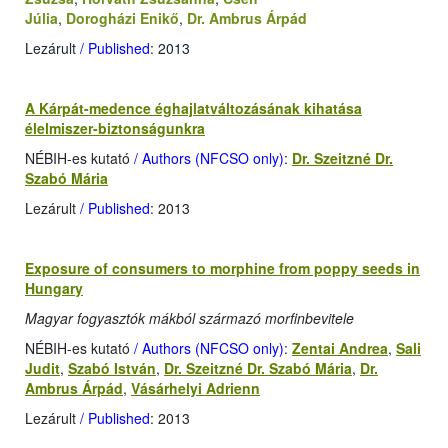
Júlia
,
Dorogházi Enikő
,
Dr. Ambrus Árpád
Lezárult
/ Published
: 2013
A Kárpát-medence éghajlatváltozásának kihatása
élelmiszer-biztonságunkra
NÉBIH-es kutató
/ Authors (NFCSO only)
:
Dr. Szeitzné Dr.
Szabó Mária
Lezárult
/ Published
: 2013
Exposure of consumers to morphine from poppy seeds in
Hungary
Magyar fogyasztók mákból származó morfinbevitele
NÉBIH-es kutató
/ Authors (NFCSO only)
:
Zentai Andrea
,
Sali
Judit
,
Szabó István
,
Dr. Szeitzné Dr. Szabó Mária
,
Dr.
Ambrus Árpád
,
Vásárhelyi Adrienn
Lezárult
/ Published
: 2013