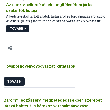
Az ebek viselkedésének megítélésében jártas
szakértők listája
A kedvtelésből tartott állatok tartásáról és forgalmazásáról szóló
41/2010. (II. 26.) Korm.rendelet szabályozza az eb okozta fizikai
sérülés, illetve ennek veszélye keletkezésekor felmerülő
TOVÁBB >
hatósági feladatokat, valamint a veszélyes eb tartását és annak
engedélyezését. Ezen eljárások során szükség esetén be kell
vonni az ebek viselkedésének megítélésében jártas szakértőt.
További növénygyógyászati kutatások
TOVÁBB
Baromfi légzőszervi megbetegedésekben szerepet
játszó bakteriális kórokozók tanulmányozása