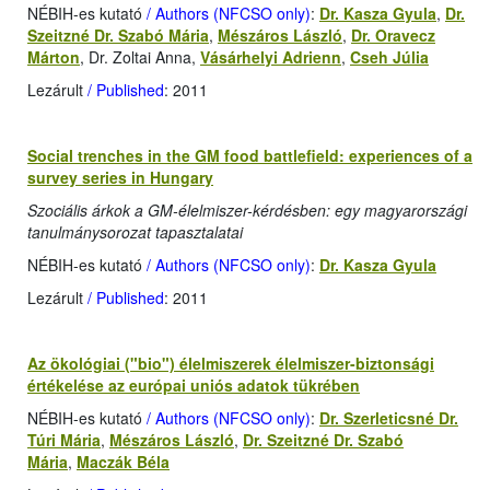
NÉBIH-es kutató
/ Authors (NFCSO only)
:
Dr. Kasza Gyula
,
Dr.
Szeitzné Dr. Szabó Mária
,
Mészáros László
,
Dr. Oravecz
Márton
, Dr. Zoltai Anna,
Vásárhelyi Adrienn
,
Cseh Júlia
Lezárult
/ Published
: 2011
Social trenches in the GM food battlefield: experiences of a
survey series in Hungary
Szociális árkok a GM-élelmiszer-kérdésben: egy magyarországi
tanulmánysorozat tapasztalatai
NÉBIH-es kutató
/ Authors (NFCSO only)
:
Dr. Kasza Gyula
Lezárult
/ Published
: 2011
Az ökológiai ("bio") élelmiszerek élelmiszer-biztonsági
értékelése az európai uniós adatok tükrében
NÉBIH-es kutató
/ Authors (NFCSO only)
:
Dr. Szerleticsné Dr.
Túri Mária
,
Mészáros László
,
Dr. Szeitzné Dr. Szabó
Mária
,
Maczák Béla