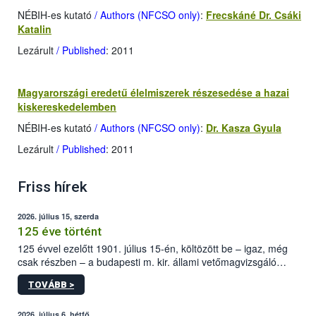
NÉBIH-es kutató
/ Authors (NFCSO only)
:
Frecskáné Dr. Csáki
Katalin
Lezárult
/ Published
: 2011
Magyarországi eredetű élelmiszerek részesedése a hazai
kiskereskedelemben
NÉBIH-es kutató
/ Authors (NFCSO only)
:
Dr. Kasza Gyula
Lezárult
/ Published
: 2011
Friss hírek
2026. július 15, szerda
125 éve történt
125 évvel ezelőtt 1901. július 15-én, költözött be – igaz, még
csak részben – a budapesti m. kir. állami vetőmagvizsgáló
állomás a Kis Rókus utca 15. szám alatti, Czigler Győző által
TOVÁBB >
tervezett új épületébe.
2026. július 6, hétfő