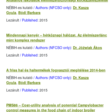
Általános iskolások élelmiszerbiztonsági kockázatészlelése
NÉBIH-es kutató
/ Authors (NFCSO only)
:
Dr. Kasza
Gyula
,
Bódi Barbara
Lezárult
/ Published
: 2015
Mindennapi kenyér – hétköznapi hálózat. Az élelmiszerlánc
mint komplex rendszer
NÉBIH-es kutató
/ Authors (NFCSO only)
:
Dr. Jóźwiak Ákos
Lezárult
/ Published
: 2015
A friss hal és haltermékek fogyasztói megítélése 2014-ben
NÉBIH-es kutató
/ Authors (NFCSO only)
:
Dr. Kasza
Gyula
,
Bódi Barbara
Lezárult
/ Published
: 2015
PMS86 – Cost-utility analysis of potential Campylobacter
control measures in the food chain of indoor broiler