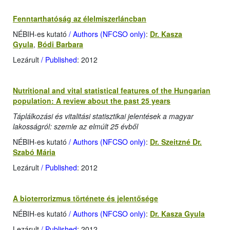
Fenntarthatóság az élelmiszerláncban
NÉBIH-es kutató
/ Authors (NFCSO only)
:
Dr. Kasza
Gyula
,
Bódi Barbara
Lezárult
/ Published
: 2012
Nutritional and vital statistical features of the Hungarian
population: A review about the past 25 years
Táplálkozási és vitalitási statisztikai jelentések a magyar
lakosságról: szemle az elmúlt 25 évből
NÉBIH-es kutató
/ Authors (NFCSO only)
:
Dr. Szeitzné Dr.
Szabó Mária
Lezárult
/ Published
: 2012
A bioterrorizmus története és jelentősége
NÉBIH-es kutató
/ Authors (NFCSO only)
:
Dr. Kasza Gyula
Lezárult
/ Published
: 2012