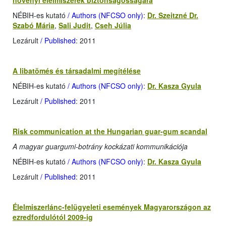
növényi élelmiszerek biztonságosságára
NÉBIH-es kutató
/ Authors (NFCSO only)
:
Dr. Szeitzné Dr.
Szabó Mária
,
Sali Judit
,
Cseh Júlia
Lezárult
/ Published
: 2011
A libatömés és társadalmi megítélése
NÉBIH-es kutató
/ Authors (NFCSO only)
:
Dr. Kasza Gyula
Lezárult
/ Published
: 2011
Risk communication at the Hungarian guar-gum scandal
A magyar guargumi-botrány kockázati kommunikációja
NÉBIH-es kutató
/ Authors (NFCSO only)
:
Dr. Kasza Gyula
Lezárult
/ Published
: 2011
Élelmiszerlánc-felügyeleti események Magyarországon az
ezredfordulótól 2009-ig