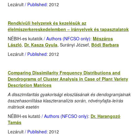
Lezárult
/ Published
: 2012
Rendkívüli helyzetek és kezelésük az
élelmiszerkereskedelemben – irányelvek és tapasztalatok
NÉBIH-es kutatók
/ Authors (NFCSO only)
:
Mészáros
László
,
Dr. Kasza Gyula
, Surányi József,
Bódi Barbara
Lezárult
/ Published
: 2012
Comparing Dissimilarity Frequency Distributions and
Dendrograms of Cluster Analysis in Case of Plant Variety
Description Matrices
A disszimilaritás gyakorisági eloszlásának és dendogramjainak
összehasonlítása klaszteranalízis során, növényfajta-leírás
mátrixok esetén
NÉBIH-es kutató
/ Authors (NFCSO only)
:
Dr. Harangozó
Tamás
Lezárult
/ Published
: 2012