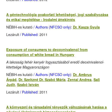
A géntechnológia gyakorlati lehetőségei, jogi szabályozása
és etikai megítélése - Irodalmi áttekintés
NÉBIH-es kutató
/ Authors (NFCSO only)
:
Dr. Kasza Gyula
Lezárult
/ Published
: 2011
Exposure of consumers to deoxynivalenol from
consumption of white bread in Hungary
A lakosság fehér kenyér fogyasztásából eredő deoxinivalenol-
kitettsége Magyarországon
NÉBIH-es kutató
/ Authors (NFCSO only)
:
Dr. Ambrus
Árpád
,
Dr. Szeitzné Dr. Szabó Mária
,
Zentai Andrea
,
Sali
Judit
,
Szabó István
Lezárult
/ Published
: 2011
A környezeti és társadalmi tényezők változásának hatása a