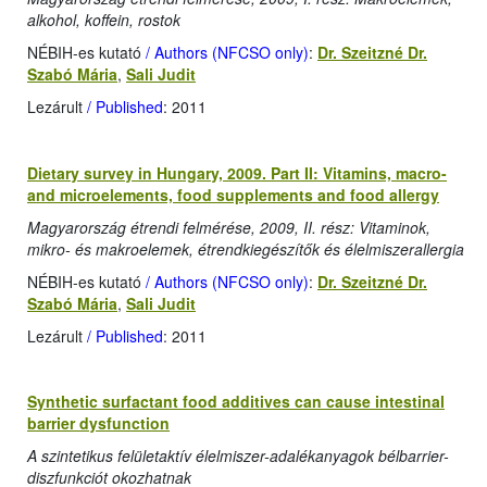
alkohol, koffein, rostok
NÉBIH-es kutató
/ Authors (NFCSO only)
:
Dr. Szeitzné Dr.
Szabó Mária
,
Sali Judit
Lezárult
/ Published
: 2011
Dietary survey in Hungary, 2009. Part II: Vitamins, macro-
and microelements, food supplements and food allergy
Magyarország étrendi felmérése, 2009, II. rész: Vitaminok,
mikro- és makroelemek, étrendkiegészítők és élelmiszerallergia
NÉBIH-es kutató
/ Authors (NFCSO only)
:
Dr. Szeitzné Dr.
Szabó Mária
,
Sali Judit
Lezárult
/ Published
: 2011
Synthetic surfactant food additives can cause intestinal
barrier dysfunction
A szintetikus felületaktív élelmiszer-adalékanyagok bélbarrier-
diszfunkciót okozhatnak