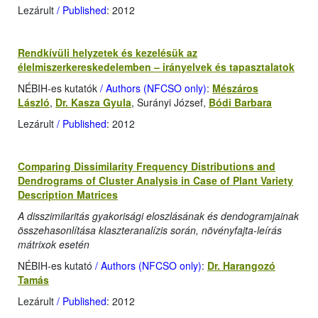
Lezárult
/ Published
: 2012
Rendkívüli helyzetek és kezelésük az
élelmiszerkereskedelemben – irányelvek és tapasztalatok
NÉBIH-es kutatók
/ Authors (NFCSO only)
:
Mészáros
László
,
Dr. Kasza Gyula
, Surányi József,
Bódi Barbara
Lezárult
/ Published
: 2012
Comparing Dissimilarity Frequency Distributions and
Dendrograms of Cluster Analysis in Case of Plant Variety
Description Matrices
A disszimilaritás gyakorisági eloszlásának és dendogramjainak
összehasonlítása klaszteranalízis során, növényfajta-leírás
mátrixok esetén
NÉBIH-es kutató
/ Authors (NFCSO only)
:
Dr. Harangozó
Tamás
Lezárult
/ Published
: 2012