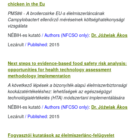
chicken in the Eu
PMS86 - A broilercsirke EU-s élelmiszerláncának
Campylobactert ellenőrző méréseinek költséghatékonysági
vizsgálata
NÉBIH-es kutató
/ Authors (NFCSO only)
:
Dr. Jóźwiak Ákos
Lezárult
/ Published
: 2015
Next steps to evidence-based food safety risk analysis:
opportunities for health technology assessment
methodology implementation
A következő lépések a bizonyíték-alapú élelmiszerbiztonsági
kockázatértékeléshez: lehetőségek az egészségügyi
technológiaiértékelés (HTA) módszertani implementálására
NÉBIH-es kutató
/ Authors (NFCSO only)
:
Dr. Jóźwiak Ákos
Lezárult
/ Published
: 2015
Fogyasztói kutatások az élelmiszerlánc-felügyelet