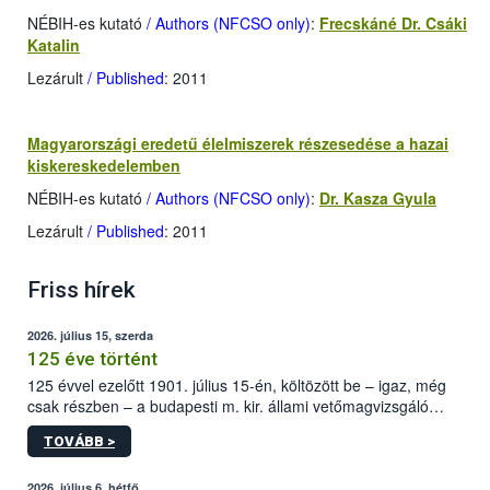
NÉBIH-es kutató
/ Authors (NFCSO only)
:
Frecskáné Dr. Csáki
Katalin
Lezárult
/ Published
: 2011
Magyarországi eredetű élelmiszerek részesedése a hazai
kiskereskedelemben
NÉBIH-es kutató
/ Authors (NFCSO only)
:
Dr. Kasza Gyula
Lezárult
/ Published
: 2011
Friss hírek
2026. július 15, szerda
125 éve történt
125 évvel ezelőtt 1901. július 15-én, költözött be – igaz, még
csak részben – a budapesti m. kir. állami vetőmagvizsgáló
állomás a Kis Rókus utca 15. szám alatti, Czigler Győző által
TOVÁBB >
tervezett új épületébe.
2026. július 6, hétfő