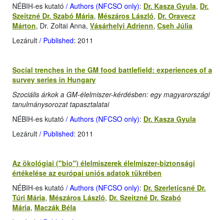
NÉBIH-es kutató
/ Authors (NFCSO only)
:
Dr. Kasza Gyula
,
Dr.
Szeitzné Dr. Szabó Mária
,
Mészáros László
,
Dr. Oravecz
Márton
, Dr. Zoltai Anna,
Vásárhelyi Adrienn
,
Cseh Júlia
Lezárult
/ Published
: 2011
Social trenches in the GM food battlefield: experiences of a
survey series in Hungary
Szociális árkok a GM-élelmiszer-kérdésben: egy magyarországi
tanulmánysorozat tapasztalatai
NÉBIH-es kutató
/ Authors (NFCSO only)
:
Dr. Kasza Gyula
Lezárult
/ Published
: 2011
Az ökológiai ("bio") élelmiszerek élelmiszer-biztonsági
értékelése az európai uniós adatok tükrében
NÉBIH-es kutató
/ Authors (NFCSO only)
:
Dr. Szerleticsné Dr.
Túri Mária
,
Mészáros László
,
Dr. Szeitzné Dr. Szabó
Mária
,
Maczák Béla