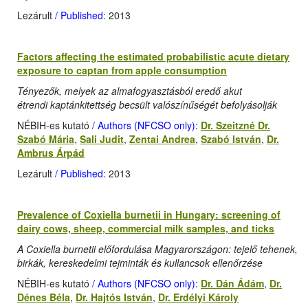
Lezárult
/ Published
: 2013
Factors affecting the estimated probabilistic acute dietary
exposure to captan from apple consumption
Tényezők, melyek az almafogyasztásból eredő akut
étrendi kaptánkitettség becsült valószínűségét befolyásolják
NÉBIH-es kutató
/ Authors (NFCSO only)
:
Dr. Szeitzné Dr.
Szabó Mária
,
Sali Judit
,
Zentai Andrea
,
Szabó István
,
Dr.
Ambrus Árpád
Lezárult
/ Published
: 2013
Prevalence of Coxiella burnetii in Hungary: screening of
dairy cows, sheep, commercial milk samples, and ticks
A Coxiella burnetii előfordulása Magyarországon: tejelő tehenek,
birkák, kereskedelmi tejminták és kullancsok ellenőrzése
NÉBIH-es kutató
/ Authors (NFCSO only)
:
Dr. Dán Ádám
,
Dr.
Dénes Béla
,
Dr. Hajtós István
,
Dr. Erdélyi Károly