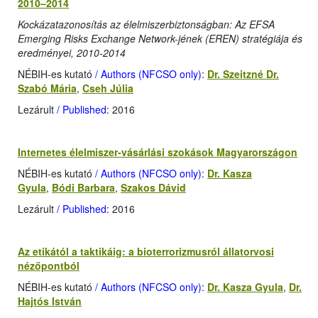
2010–2014
Kockázatazonosítás az élelmiszerbiztonságban: Az EFSA
Emerging Risks Exchange Network-jének (EREN) stratégiája és
eredményei, 2010-2014
NÉBIH-es kutató
/ Authors (NFCSO only)
:
Dr. Szeitzné Dr.
Szabó Mária
,
Cseh Júlia
Lezárult
/ Published
: 2016
Internetes élelmiszer-vásárlási szokások Magyarországon
NÉBIH-es kutató
/ Authors (NFCSO only)
:
Dr. Kasza
Gyula
,
Bódi Barbara
,
Szakos Dávid
Lezárult
/ Published
: 2016
Az etikától a taktikáig: a bioterrorizmusról állatorvosi
nézőpontból
NÉBIH-es kutató
/ Authors (NFCSO only)
:
Dr. Kasza Gyula
,
Dr.
Hajtós István