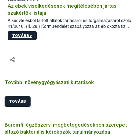
Az ebek viselkedésének megítélésében jártas
szakértők listája
A kedvtelésből tartott állatok tartásáról és forgalmazásáról szóló
41/2010. (II. 26.) Korm.rendelet szabályozza az eb okozta fizikai
sérülés, illetve ennek veszélye keletkezésekor felmerülő
TOVÁBB >
hatósági feladatokat, valamint a veszélyes eb tartását és annak
engedélyezését. Ezen eljárások során szükség esetén be kell
vonni az ebek viselkedésének megítélésében jártas szakértőt.
További növénygyógyászati kutatások
TOVÁBB
Baromfi légzőszervi megbetegedésekben szerepet
játszó bakteriális kórokozók tanulmányozása