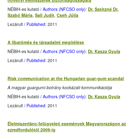
növényi élelmiszerek biztonságosságára
NÉBIH-es kutató
/ Authors (NFCSO only)
:
Dr. Szeitzné Dr.
Szabó Mária
,
Sali Judit
,
Cseh Júlia
Lezárult
/ Published
: 2011
A libatömés és társadalmi megítélése
NÉBIH-es kutató
/ Authors (NFCSO only)
:
Dr. Kasza Gyula
Lezárult
/ Published
: 2011
Risk communication at the Hungarian guar-gum scandal
A magyar guargumi-botrány kockázati kommunikációja
NÉBIH-es kutató
/ Authors (NFCSO only)
:
Dr. Kasza Gyula
Lezárult
/ Published
: 2011
Élelmiszerlánc-felügyeleti események Magyarországon az
ezredfordulótól 2009-ig