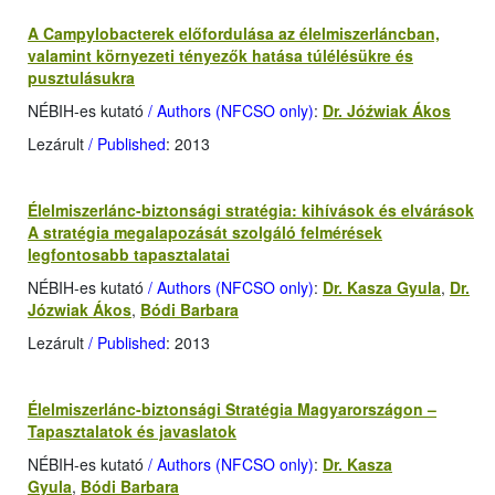
A Campylobacterek előfordulása az élelmiszerláncban,
valamint környezeti tényezők hatása túlélésükre és
pusztulásukra
NÉBIH-es kutató
/ Authors (NFCSO only)
:
Dr. Jóźwiak Ákos
Lezárult
/ Published
: 2013
Élelmiszerlánc-biztonsági stratégia: kihívások és elvárások
A stratégia megalapozását szolgáló felmérések
legfontosabb tapasztalatai
NÉBIH-es kutató
/ Authors (NFCSO only)
:
Dr. Kasza Gyula
,
Dr.
Józwiak Ákos
,
Bódi Barbara
Lezárult
/ Published
: 2013
Élelmiszerlánc-biztonsági Stratégia Magyarországon –
Tapasztalatok és javaslatok
NÉBIH-es kutató
/ Authors (NFCSO only)
:
Dr. Kasza
Gyula
,
Bódi Barbara