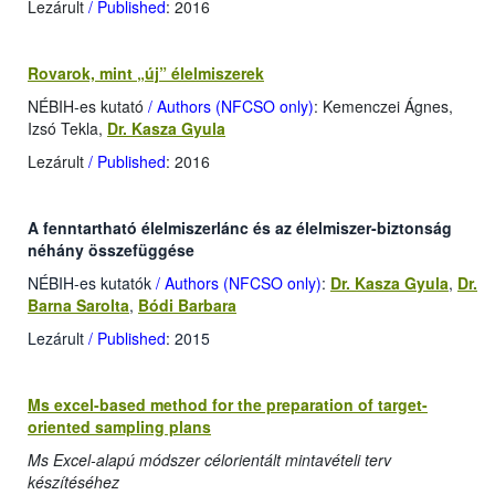
Lezárult
/ Published
: 2016
Rovarok, mint „új” élelmiszerek
NÉBIH-es kutató
/ Authors (NFCSO only)
: Kemenczei Ágnes,
Izsó Tekla,
Dr. Kasza Gyula
Lezárult
/ Published
: 2016
A fenntartható élelmiszerlánc és az élelmiszer-biztonság
néhány összefüggése
NÉBIH-es kutatók
/ Authors (NFCSO only)
:
Dr. Kasza Gyula
,
Dr.
Barna Sarolta
,
Bódi Barbara
Lezárult
/ Published
: 2015
Ms excel-based method for the preparation of target-
oriented sampling plans
Ms Excel-alapú módszer célorientált mintavételi terv
készítéséhez