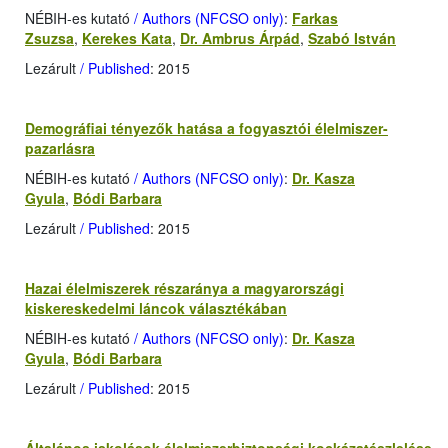
NÉBIH-es kutató
/ Authors (NFCSO only)
:
Farkas
Zsuzsa
,
Kerekes Kata
,
Dr. Ambrus Árpád
,
Szabó István
Lezárult
/ Published
: 2015
Demográfiai tényezők hatása a fogyasztói élelmiszer-
pazarlásra
NÉBIH-es kutató
/ Authors (NFCSO only)
:
Dr. Kasza
Gyula
,
Bódi Barbara
Lezárult
/ Published
: 2015
Hazai élelmiszerek részaránya a magyarországi
kiskereskedelmi láncok választékában
NÉBIH-es kutató
/ Authors (NFCSO only)
:
Dr. Kasza
Gyula
,
Bódi Barbara
Lezárult
/ Published
: 2015