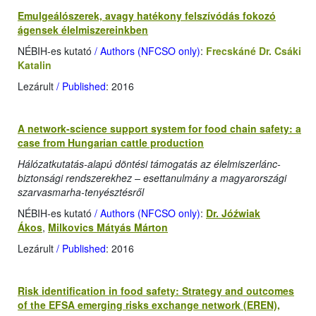
Emulgeálószerek, avagy hatékony felszívódás fokozó
ágensek élelmiszereinkben
NÉBIH-es kutató
/ Authors (NFCSO only)
:
Frecskáné Dr. Csáki
Katalin
Lezárult
/ Published
: 2016
A network-science support system for food chain safety: a
case from Hungarian cattle production
Hálózatkutatás-alapú döntési támogatás az élelmiszerlánc-
biztonsági rendszerekhez – esettanulmány a magyarországi
szarvasmarha-tenyésztésről
NÉBIH-es kutató
/ Authors (NFCSO only)
:
Dr. Jóźwiak
Ákos
,
Milkovics Mátyás Márton
Lezárult
/ Published
: 2016
Risk identification in food safety: Strategy and outcomes
of the EFSA emerging risks exchange network (EREN),