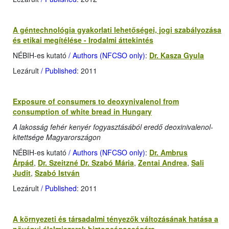
A géntechnológia gyakorlati lehetőségei, jogi szabályozása
és etikai megítélése - Irodalmi áttekintés
NÉBIH-es kutató
/ Authors (NFCSO only)
:
Dr. Kasza Gyula
Lezárult
/ Published
: 2011
Exposure of consumers to deoxynivalenol from
consumption of white bread in Hungary
A lakosság fehér kenyér fogyasztásából eredő deoxinivalenol-
kitettsége Magyarországon
NÉBIH-es kutató
/ Authors (NFCSO only)
:
Dr. Ambrus
Árpád
,
Dr. Szeitzné Dr. Szabó Mária
,
Zentai Andrea
,
Sali
Judit
,
Szabó István
Lezárult
/ Published
: 2011
A környezeti és társadalmi tényezők változásának hatása a