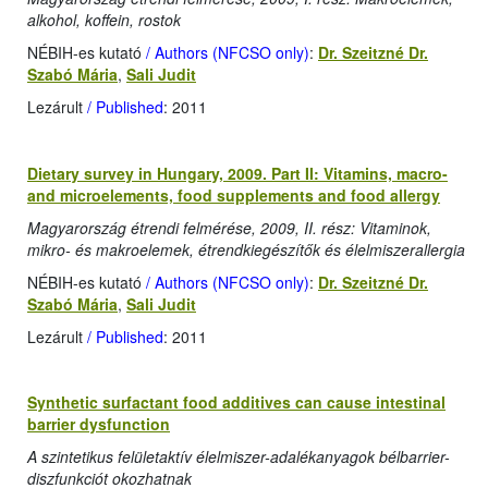
alkohol, koffein, rostok
NÉBIH-es kutató
/ Authors (NFCSO only)
:
Dr. Szeitzné Dr.
Szabó Mária
,
Sali Judit
Lezárult
/ Published
: 2011
Dietary survey in Hungary, 2009. Part II: Vitamins, macro-
and microelements, food supplements and food allergy
Magyarország étrendi felmérése, 2009, II. rész: Vitaminok,
mikro- és makroelemek, étrendkiegészítők és élelmiszerallergia
NÉBIH-es kutató
/ Authors (NFCSO only)
:
Dr. Szeitzné Dr.
Szabó Mária
,
Sali Judit
Lezárult
/ Published
: 2011
Synthetic surfactant food additives can cause intestinal
barrier dysfunction
A szintetikus felületaktív élelmiszer-adalékanyagok bélbarrier-
diszfunkciót okozhatnak