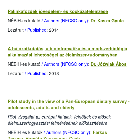
Pálinkafőzdék jövedelem- és kockázatelemzése
NÉBIH-es kutató
/ Authors (NFCSO only)
:
Dr. Kasza Gyula
Lezárult
/ Published
: 2014
A hálózatkutatás, a bioinformatika és a rendszerbiológia
alkalmazási lehetőségei az élelmiszer-tudományban
NÉBIH-es kutató
/ Authors (NFCSO only)
:
Dr. Jóźwiak Ákos
Lezárult
/ Published
: 2013
Pilot study in the view of a Pan-European dietary survey -
adolescents, adults and elderly
Pilot vizsgálat az európai fiatalok, felnőttek és idősek
élelmiszerfogyasztási felmérésének előkészítésére
NÉBIH-es kutatók
/ Authors (NFCSO only)
:
Farkas
Zsuzsa
,
Horváth Zsuzsanna
,
Cseh