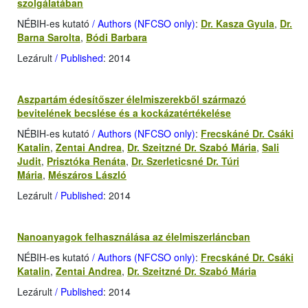
szolgálatában
NÉBIH-es kutató
/ Authors (NFCSO only)
:
Dr. Kasza Gyula
,
Dr.
Barna Sarolta
,
Bódi Barbara
Lezárult
/ Published
: 2014
Aszpartám édesítőszer élelmiszerekből származó
bevitelének becslése és a kockázatértékelése
NÉBIH-es kutató
/ Authors (NFCSO only)
:
Frecskáné Dr. Csáki
Katalin
,
Zentai Andrea
,
Dr. Szeitzné Dr. Szabó Mária
,
Sali
Judit
,
Prisztóka Renáta
,
Dr. Szerleticsné Dr. Túri
Mária
,
Mészáros László
Lezárult
/ Published
: 2014
Nanoanyagok felhasználása az élelmiszerláncban
NÉBIH-es kutató
/ Authors (NFCSO only)
:
Frecskáné Dr. Csáki
Katalin
,
Zentai Andrea
,
Dr. Szeitzné Dr. Szabó Mária
Lezárult
/ Published
: 2014