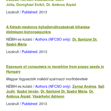
Júlia
,
Dorogházi Enikő
,
Dr. Ambrus Árpád
Lezárult
/ Published
: 2013
A Kárpát-medence éghajlatváltozásának kihatása
élelmiszer-biztonságunkra
NÉBIH-es kutató
/ Authors (NFCSO only)
:
Dr. Szeitzné Dr.
Szabó Mária
Lezárult
/ Published
: 2013
Exposure of consumers to morphine from poppy seeds in
Hungary
Magyar fogyasztók mákból származó morfinbevitele
NÉBIH-es kutató
/ Authors (NFCSO only)
:
Zentai Andrea
,
Sali
Judit
,
Szabó István
,
Dr. Szeitzné Dr. Szabó Mária
,
Dr.
Ambrus Árpád
,
Vásárhelyi Adrienn
Lezárult
/ Published
: 2013