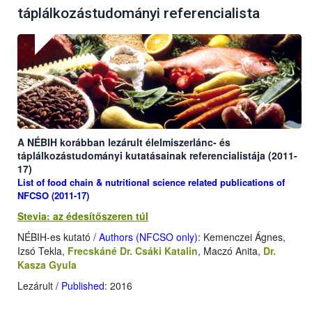
táplálkozástudományi referencialista
A NÉBIH korábban lezárult élelmiszerlánc- és
táplálkozástudományi kutatásainak referencialistája (2011-
17)
List of food chain & nutritional science related publications of
NFCSO (2011-17)
Stevia: az édesítőszeren túl
NÉBIH-es kutató
/ Authors (NFCSO only)
: Kemenczei Ágnes,
Izsó Tekla,
Frecskáné Dr. Csáki Katalin
, Maczó Anita,
Dr.
Kasza Gyula
Lezárult
/ Published
: 2016