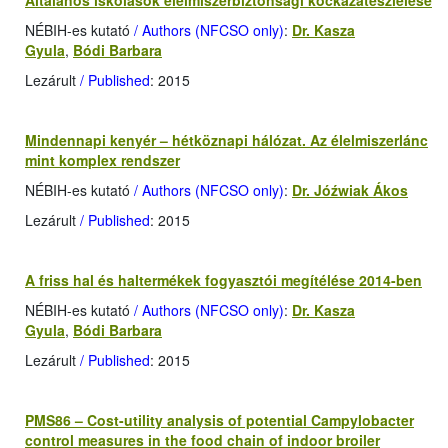
Általános iskolások élelmiszerbiztonsági kockázatészlelése
NÉBIH-es kutató
/ Authors (NFCSO only)
:
Dr. Kasza
Gyula
,
Bódi Barbara
Lezárult
/ Published
: 2015
Mindennapi kenyér – hétköznapi hálózat. Az élelmiszerlánc
mint komplex rendszer
NÉBIH-es kutató
/ Authors (NFCSO only)
:
Dr. Jóźwiak Ákos
Lezárult
/ Published
: 2015
A friss hal és haltermékek fogyasztói megítélése 2014-ben
NÉBIH-es kutató
/ Authors (NFCSO only)
:
Dr. Kasza
Gyula
,
Bódi Barbara
Lezárult
/ Published
: 2015
PMS86 – Cost-utility analysis of potential Campylobacter
control measures in the food chain of indoor broiler