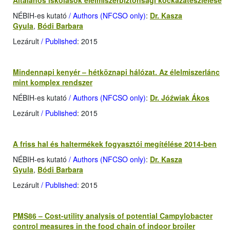
Általános iskolások élelmiszerbiztonsági kockázatészlelése
NÉBIH-es kutató
/ Authors (NFCSO only)
:
Dr. Kasza
Gyula
,
Bódi Barbara
Lezárult
/ Published
: 2015
Mindennapi kenyér – hétköznapi hálózat. Az élelmiszerlánc
mint komplex rendszer
NÉBIH-es kutató
/ Authors (NFCSO only)
:
Dr. Jóźwiak Ákos
Lezárult
/ Published
: 2015
A friss hal és haltermékek fogyasztói megítélése 2014-ben
NÉBIH-es kutató
/ Authors (NFCSO only)
:
Dr. Kasza
Gyula
,
Bódi Barbara
Lezárult
/ Published
: 2015
PMS86 – Cost-utility analysis of potential Campylobacter
control measures in the food chain of indoor broiler