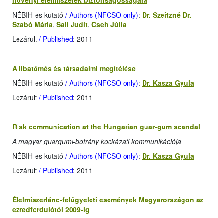
növényi élelmiszerek biztonságosságára
NÉBIH-es kutató
/ Authors (NFCSO only)
:
Dr. Szeitzné Dr.
Szabó Mária
,
Sali Judit
,
Cseh Júlia
Lezárult
/ Published
: 2011
A libatömés és társadalmi megítélése
NÉBIH-es kutató
/ Authors (NFCSO only)
:
Dr. Kasza Gyula
Lezárult
/ Published
: 2011
Risk communication at the Hungarian guar-gum scandal
A magyar guargumi-botrány kockázati kommunikációja
NÉBIH-es kutató
/ Authors (NFCSO only)
:
Dr. Kasza Gyula
Lezárult
/ Published
: 2011
Élelmiszerlánc-felügyeleti események Magyarországon az
ezredfordulótól 2009-ig