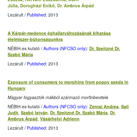
Júlia
,
Dorogházi Enikő
,
Dr. Ambrus Árpád
Lezárult
/ Published
: 2013
A Kárpát-medence éghajlatváltozásának kihatása
élelmiszer-biztonságunkra
NÉBIH-es kutató
/ Authors (NFCSO only)
:
Dr. Szeitzné Dr.
Szabó Mária
Lezárult
/ Published
: 2013
Exposure of consumers to morphine from poppy seeds in
Hungary
Magyar fogyasztók mákból származó morfinbevitele
NÉBIH-es kutató
/ Authors (NFCSO only)
:
Zentai Andrea
,
Sali
Judit
,
Szabó István
,
Dr. Szeitzné Dr. Szabó Mária
,
Dr.
Ambrus Árpád
,
Vásárhelyi Adrienn
Lezárult
/ Published
: 2013