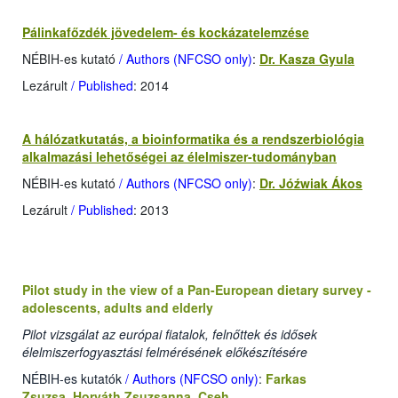
Pálinkafőzdék jövedelem- és kockázatelemzése
NÉBIH-es kutató
/ Authors (NFCSO only)
:
Dr. Kasza Gyula
Lezárult
/ Published
: 2014
A hálózatkutatás, a bioinformatika és a rendszerbiológia
alkalmazási lehetőségei az élelmiszer-tudományban
NÉBIH-es kutató
/ Authors (NFCSO only)
:
Dr. Jóźwiak Ákos
Lezárult
/ Published
: 2013
Pilot study in the view of a Pan-European dietary survey -
adolescents, adults and elderly
Pilot vizsgálat az európai fiatalok, felnőttek és idősek
élelmiszerfogyasztási felmérésének előkészítésére
NÉBIH-es kutatók
/ Authors (NFCSO only)
:
Farkas
Zsuzsa
,
Horváth Zsuzsanna
,
Cseh