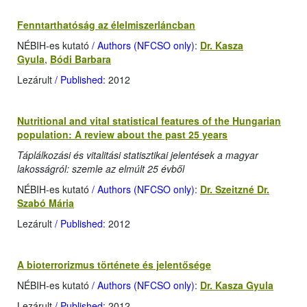
Fenntarthatóság az élelmiszerláncban
NÉBIH-es kutató
/ Authors (NFCSO only)
:
Dr. Kasza
Gyula
,
Bódi Barbara
Lezárult
/ Published
: 2012
Nutritional and vital statistical features of the Hungarian
population: A review about the past 25 years
Táplálkozási és vitalitási statisztikai jelentések a magyar
lakosságról: szemle az elmúlt 25 évből
NÉBIH-es kutató
/ Authors (NFCSO only)
:
Dr. Szeitzné Dr.
Szabó Mária
Lezárult
/ Published
: 2012
A bioterrorizmus története és jelentősége
NÉBIH-es kutató
/ Authors (NFCSO only)
:
Dr. Kasza Gyula
Lezárult
/ Published
: 2012