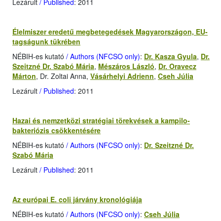
Lezárult
/ Published
: 2011
Élelmiszer eredetű megbetegedések Magyarországon, EU-
tagságunk tükrében
NÉBIH-es kutató
/ Authors (NFCSO only)
:
Dr. Kasza Gyula
,
Dr.
Szeitzné Dr. Szabó Mária
,
Mészáros László
,
Dr. Oravecz
Márton
, Dr. Zoltai Anna,
Vásárhelyi Adrienn
,
Cseh Júlia
Lezárult
/ Published
: 2011
Hazai és nemzetközi stratégiai törekvések a kampilo­
bakteriózis csökkentésére
NÉBIH-es kutató
/ Authors (NFCSO only)
:
Dr. Szeitzné Dr.
Szabó Mária
Lezárult
/ Published
: 2011
Az európai E. coli járvány kronológiája
NÉBIH-es kutató
/ Authors (NFCSO only)
:
Cseh Júlia