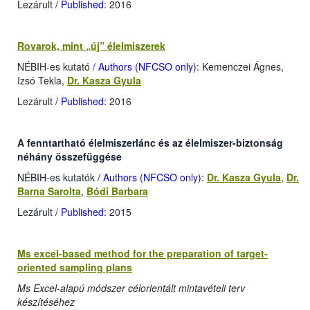
Lezárult
/ Published
: 2016
Rovarok, mint „új” élelmiszerek
NÉBIH-es kutató
/ Authors (NFCSO only)
: Kemenczei Ágnes,
Izsó Tekla,
Dr. Kasza Gyula
Lezárult
/ Published
: 2016
A fenntartható élelmiszerlánc és az élelmiszer-biztonság
néhány összefüggése
NÉBIH-es kutatók
/ Authors (NFCSO only)
:
Dr. Kasza Gyula
,
Dr.
Barna Sarolta
,
Bódi Barbara
Lezárult
/ Published
: 2015
Ms excel-based method for the preparation of target-
oriented sampling plans
Ms Excel-alapú módszer célorientált mintavételi terv
készítéséhez