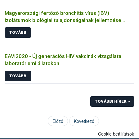
Magyarországi fertőző bronchitis vírus (IBV)
izolátumok biológiai tulajdonságainak jellemzése
állatkísérletes és molekuláris biológiai eszközökkel
TOVÁBB
EAVI2020 - Új generációs HIV vakcinák vizsgálata
laboratóriumi állatokon
TOVÁBB
TOVÁBBI HÍREK >
Előző
Következő
Cookie beállítások