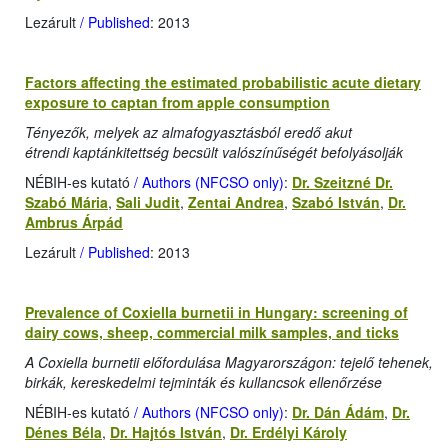
Lezárult
/ Published
: 2013
Factors affecting the estimated probabilistic acute dietary
exposure to captan from apple consumption
Tényezők, melyek az almafogyasztásból eredő akut
étrendi kaptánkitettség becsült valószínűségét befolyásolják
NÉBIH-es kutató
/ Authors (NFCSO only)
:
Dr. Szeitzné Dr.
Szabó Mária
,
Sali Judit
,
Zentai Andrea
,
Szabó István
,
Dr.
Ambrus Árpád
Lezárult
/ Published
: 2013
Prevalence of Coxiella burnetii in Hungary: screening of
dairy cows, sheep, commercial milk samples, and ticks
A Coxiella burnetii előfordulása Magyarországon: tejelő tehenek,
birkák, kereskedelmi tejminták és kullancsok ellenőrzése
NÉBIH-es kutató
/ Authors (NFCSO only)
:
Dr. Dán Ádám
,
Dr.
Dénes Béla
,
Dr. Hajtós István
,
Dr. Erdélyi Károly