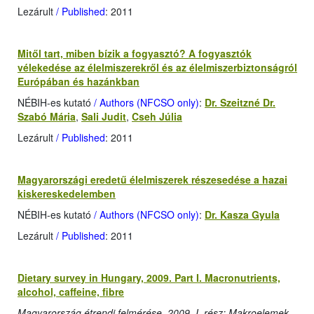
Lezárult
/ Published
: 2011
Mitől tart, miben bízik a fogyasztó? A fogyasztók
vélekedése az élelmiszerekről és az élelmiszerbiztonságról
Európában és hazánkban
NÉBIH-es kutató
/ Authors (NFCSO only)
:
Dr. Szeitzné Dr.
Szabó Mária
,
Sali Judit
,
Cseh Júlia
Lezárult
/ Published
: 2011
Magyarországi eredetű élelmiszerek részesedése a hazai
kiskereskedelemben
NÉBIH-es kutató
/ Authors (NFCSO only)
:
Dr. Kasza Gyula
Lezárult
/ Published
: 2011
Dietary survey in Hungary, 2009. Part I. Macronutrients,
alcohol, caffeine, fibre
Magyarország étrendi felmérése, 2009, I. rész: Makroelemek,