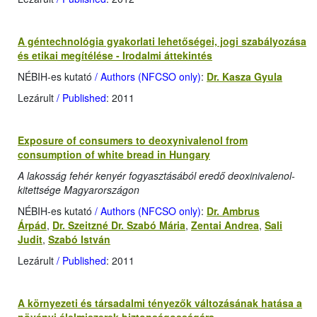
A géntechnológia gyakorlati lehetőségei, jogi szabályozása
és etikai megítélése - Irodalmi áttekintés
NÉBIH-es kutató
/ Authors (NFCSO only)
:
Dr. Kasza Gyula
Lezárult
/ Published
: 2011
Exposure of consumers to deoxynivalenol from
consumption of white bread in Hungary
A lakosság fehér kenyér fogyasztásából eredő deoxinivalenol-
kitettsége Magyarországon
NÉBIH-es kutató
/ Authors (NFCSO only)
:
Dr. Ambrus
Árpád
,
Dr. Szeitzné Dr. Szabó Mária
,
Zentai Andrea
,
Sali
Judit
,
Szabó István
Lezárult
/ Published
: 2011
A környezeti és társadalmi tényezők változásának hatása a