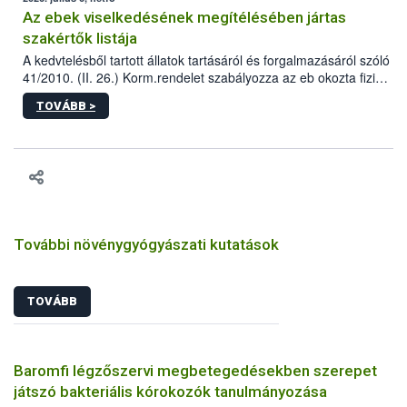
Az ebek viselkedésének megítélésében jártas
szakértők listája
A kedvtelésből tartott állatok tartásáról és forgalmazásáról szóló
41/2010. (II. 26.) Korm.rendelet szabályozza az eb okozta fizikai
sérülés, illetve ennek veszélye keletkezésekor felmerülő
TOVÁBB >
hatósági feladatokat, valamint a veszélyes eb tartását és annak
engedélyezését. Ezen eljárások során szükség esetén be kell
vonni az ebek viselkedésének megítélésében jártas szakértőt.
További növénygyógyászati kutatások
TOVÁBB
Baromfi légzőszervi megbetegedésekben szerepet
játszó bakteriális kórokozók tanulmányozása