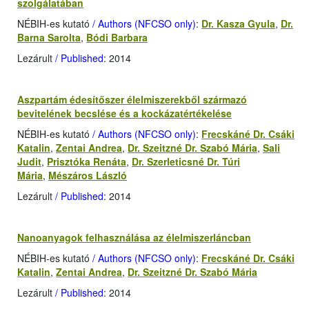
szolgálatában
NÉBIH-es kutató
/ Authors (NFCSO only)
:
Dr. Kasza Gyula
,
Dr.
Barna Sarolta
,
Bódi Barbara
Lezárult
/ Published
: 2014
Aszpartám édesítőszer élelmiszerekből származó
bevitelének becslése és a kockázatértékelése
NÉBIH-es kutató
/ Authors (NFCSO only)
:
Frecskáné Dr. Csáki
Katalin
,
Zentai Andrea
,
Dr. Szeitzné Dr. Szabó Mária
,
Sali
Judit
,
Prisztóka Renáta
,
Dr. Szerleticsné Dr. Túri
Mária
,
Mészáros László
Lezárult
/ Published
: 2014
Nanoanyagok felhasználása az élelmiszerláncban
NÉBIH-es kutató
/ Authors (NFCSO only)
:
Frecskáné Dr. Csáki
Katalin
,
Zentai Andrea
,
Dr. Szeitzné Dr. Szabó Mária
Lezárult
/ Published
: 2014