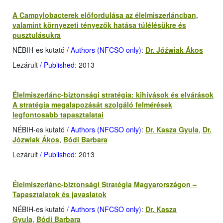
A Campylobacterek előfordulása az élelmiszerláncban,
valamint környezeti tényezők hatása túlélésükre és
pusztulásukra
NÉBIH-es kutató
/ Authors (NFCSO only)
:
Dr. Jóźwiak Ákos
Lezárult
/ Published
: 2013
Élelmiszerlánc-biztonsági stratégia: kihívások és elvárások
A stratégia megalapozását szolgáló felmérések
legfontosabb tapasztalatai
NÉBIH-es kutató
/ Authors (NFCSO only)
:
Dr. Kasza Gyula
,
Dr.
Józwiak Ákos
,
Bódi Barbara
Lezárult
/ Published
: 2013
Élelmiszerlánc-biztonsági Stratégia Magyarországon –
Tapasztalatok és javaslatok
NÉBIH-es kutató
/ Authors (NFCSO only)
:
Dr. Kasza
Gyula
,
Bódi Barbara