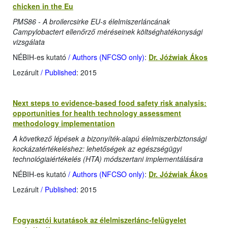
chicken in the Eu
PMS86 - A broilercsirke EU-s élelmiszerláncának
Campylobactert ellenőrző méréseinek költséghatékonysági
vizsgálata
NÉBIH-es kutató
/ Authors (NFCSO only)
:
Dr. Jóźwiak Ákos
Lezárult
/ Published
: 2015
Next steps to evidence-based food safety risk analysis:
opportunities for health technology assessment
methodology implementation
A következő lépések a bizonyíték-alapú élelmiszerbiztonsági
kockázatértékeléshez: lehetőségek az egészségügyi
technológiaiértékelés (HTA) módszertani implementálására
NÉBIH-es kutató
/ Authors (NFCSO only)
:
Dr. Jóźwiak Ákos
Lezárult
/ Published
: 2015
Fogyasztói kutatások az élelmiszerlánc-felügyelet