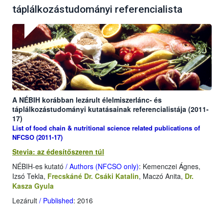
táplálkozástudományi referencialista
A NÉBIH korábban lezárult élelmiszerlánc- és
táplálkozástudományi kutatásainak referencialistája (2011-
17)
List of food chain & nutritional science related publications of
NFCSO (2011-17)
Stevia: az édesítőszeren túl
NÉBIH-es kutató
/ Authors (NFCSO only)
: Kemenczei Ágnes,
Izsó Tekla,
Frecskáné Dr. Csáki Katalin
, Maczó Anita,
Dr.
Kasza Gyula
Lezárult
/ Published
: 2016