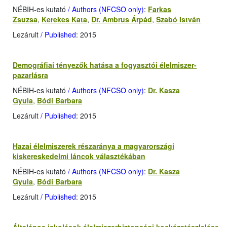
NÉBIH-es kutató
/ Authors (NFCSO only)
:
Farkas
Zsuzsa
,
Kerekes Kata
,
Dr. Ambrus Árpád
,
Szabó István
Lezárult
/ Published
: 2015
Demográfiai tényezők hatása a fogyasztói élelmiszer-
pazarlásra
NÉBIH-es kutató
/ Authors (NFCSO only)
:
Dr. Kasza
Gyula
,
Bódi Barbara
Lezárult
/ Published
: 2015
Hazai élelmiszerek részaránya a magyarországi
kiskereskedelmi láncok választékában
NÉBIH-es kutató
/ Authors (NFCSO only)
:
Dr. Kasza
Gyula
,
Bódi Barbara
Lezárult
/ Published
: 2015