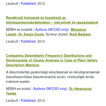
Lezárult
/ Published
: 2012
Rendkívüli helyzetek és kezelésük az
élelmiszerkereskedelemben – irányelvek és tapasztalatok
NÉBIH-es kutatók
/ Authors (NFCSO only)
:
Mészáros
László
,
Dr. Kasza Gyula
, Surányi József,
Bódi Barbara
Lezárult
/ Published
: 2012
Comparing Dissimilarity Frequency Distributions and
Dendrograms of Cluster Analysis in Case of Plant Variety
Description Matrices
A disszimilaritás gyakorisági eloszlásának és dendogramjainak
összehasonlítása klaszteranalízis során, növényfajta-leírás
mátrixok esetén
NÉBIH-es kutató
/ Authors (NFCSO only)
:
Dr. Harangozó
Tamás
Lezárult
/ Published
: 2012