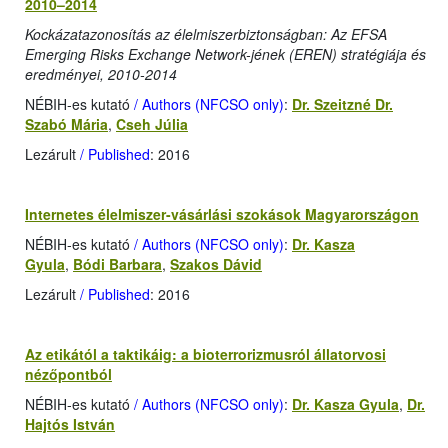
2010–2014
Kockázatazonosítás az élelmiszerbiztonságban: Az EFSA
Emerging Risks Exchange Network-jének (EREN) stratégiája és
eredményei, 2010-2014
NÉBIH-es kutató
/ Authors (NFCSO only)
:
Dr. Szeitzné Dr.
Szabó Mária
,
Cseh Júlia
Lezárult
/ Published
: 2016
Internetes élelmiszer-vásárlási szokások Magyarországon
NÉBIH-es kutató
/ Authors (NFCSO only)
:
Dr. Kasza
Gyula
,
Bódi Barbara
,
Szakos Dávid
Lezárult
/ Published
: 2016
Az etikától a taktikáig: a bioterrorizmusról állatorvosi
nézőpontból
NÉBIH-es kutató
/ Authors (NFCSO only)
:
Dr. Kasza Gyula
,
Dr.
Hajtós István