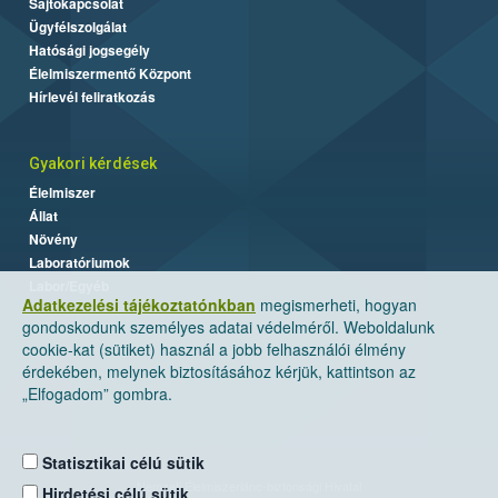
Sajtókapcsolat
Ügyfélszolgálat
Hatósági jogsegély
Élelmiszermentő Központ
Hírlevél feliratkozás
Gyakori kérdések
Élelmiszer
Állat
Növény
Laboratóriumok
Labor/Egyéb
Adatkezelési tájékoztatónkban
megismerheti, hogyan
gondoskodunk személyes adatai védelméről. Weboldalunk
cookie-kat (sütiket) használ a jobb felhasználói élmény
érdekében, melynek biztosításához kérjük, kattintson az
„Elfogadom” gombra.
Statisztikai célú sütik
Nemzeti Élelmiszerlánc-biztonsági Hivatal
Hirdetési célú sütik