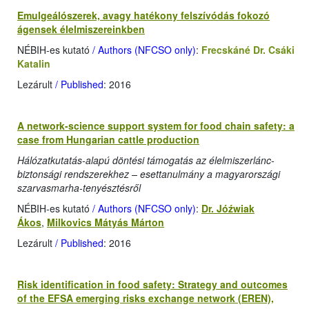
Emulgeálószerek, avagy hatékony felszívódás fokozó
ágensek élelmiszereinkben
NÉBIH-es kutató
/ Authors (NFCSO only)
:
Frecskáné Dr. Csáki
Katalin
Lezárult
/ Published
: 2016
A network-science support system for food chain safety: a
case from Hungarian cattle production
Hálózatkutatás-alapú döntési támogatás az élelmiszerlánc-
biztonsági rendszerekhez – esettanulmány a magyarországi
szarvasmarha-tenyésztésről
NÉBIH-es kutató
/ Authors (NFCSO only)
:
Dr. Jóźwiak
Ákos
,
Milkovics Mátyás Márton
Lezárult
/ Published
: 2016
Risk identification in food safety: Strategy and outcomes
of the EFSA emerging risks exchange network (EREN),