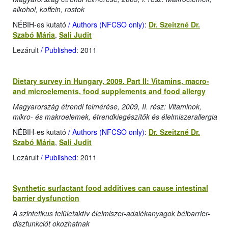
alkohol, koffein, rostok
NÉBIH-es kutató
/ Authors (NFCSO only)
:
Dr. Szeitzné Dr.
Szabó Mária
,
Sali Judit
Lezárult
/ Published
: 2011
Dietary survey in Hungary, 2009. Part II: Vitamins, macro-
and microelements, food supplements and food allergy
Magyarország étrendi felmérése, 2009, II. rész: Vitaminok,
mikro- és makroelemek, étrendkiegészítők és élelmiszerallergia
NÉBIH-es kutató
/ Authors (NFCSO only)
:
Dr. Szeitzné Dr.
Szabó Mária
,
Sali Judit
Lezárult
/ Published
: 2011
Synthetic surfactant food additives can cause intestinal
barrier dysfunction
A szintetikus felületaktív élelmiszer-adalékanyagok bélbarrier-
diszfunkciót okozhatnak