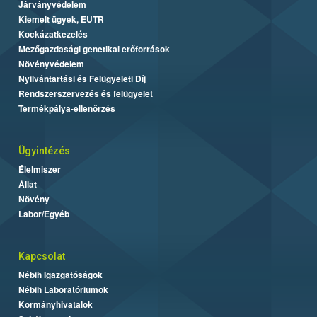
Járványvédelem
Kiemelt ügyek, EUTR
Kockázatkezelés
Mezőgazdasági genetikai erőforrások
Növényvédelem
Nyilvántartási és Felügyeleti Díj
Rendszerszervezés és felügyelet
Termékpálya-ellenőrzés
Ügyintézés
Élelmiszer
Állat
Növény
Labor/Egyéb
Kapcsolat
Nébih Igazgatóságok
Nébih Laboratóriumok
Kormányhivatalok