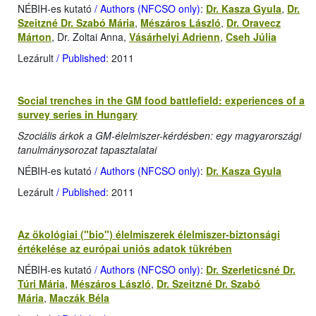
NÉBIH-es kutató
/ Authors (NFCSO only)
:
Dr. Kasza Gyula
,
Dr.
Szeitzné Dr. Szabó Mária
,
Mészáros László
,
Dr. Oravecz
Márton
, Dr. Zoltai Anna,
Vásárhelyi Adrienn
,
Cseh Júlia
Lezárult
/ Published
: 2011
Social trenches in the GM food battlefield: experiences of a
survey series in Hungary
Szociális árkok a GM-élelmiszer-kérdésben: egy magyarországi
tanulmánysorozat tapasztalatai
NÉBIH-es kutató
/ Authors (NFCSO only)
:
Dr. Kasza Gyula
Lezárult
/ Published
: 2011
Az ökológiai ("bio") élelmiszerek élelmiszer-biztonsági
értékelése az európai uniós adatok tükrében
NÉBIH-es kutató
/ Authors (NFCSO only)
:
Dr. Szerleticsné Dr.
Túri Mária
,
Mészáros László
,
Dr. Szeitzné Dr. Szabó
Mária
,
Maczák Béla