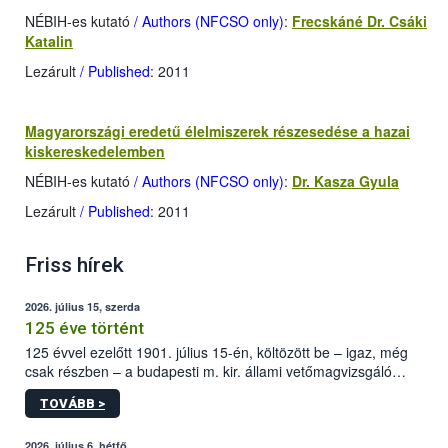
NÉBIH-es kutató
/ Authors (NFCSO only)
:
Frecskáné Dr. Csáki
Katalin
Lezárult
/ Published
: 2011
Magyarországi eredetű élelmiszerek részesedése a hazai
kiskereskedelemben
NÉBIH-es kutató
/ Authors (NFCSO only)
:
Dr. Kasza Gyula
Lezárult
/ Published
: 2011
Friss hírek
2026. július 15, szerda
125 éve történt
125 évvel ezelőtt 1901. július 15-én, költözött be – igaz, még
csak részben – a budapesti m. kir. állami vetőmagvizsgáló
állomás a Kis Rókus utca 15. szám alatti, Czigler Győző által
TOVÁBB >
tervezett új épületébe.
2026. július 6, hétfő