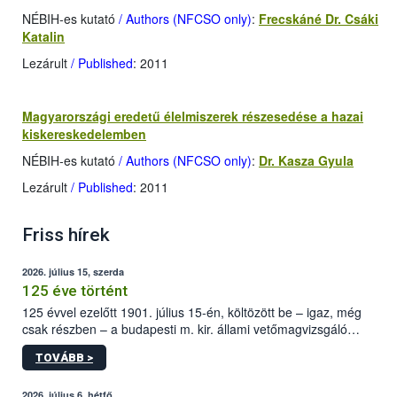
NÉBIH-es kutató
/ Authors (NFCSO only)
:
Frecskáné Dr. Csáki
Katalin
Lezárult
/ Published
: 2011
Magyarországi eredetű élelmiszerek részesedése a hazai
kiskereskedelemben
NÉBIH-es kutató
/ Authors (NFCSO only)
:
Dr. Kasza Gyula
Lezárult
/ Published
: 2011
Friss hírek
2026. július 15, szerda
125 éve történt
125 évvel ezelőtt 1901. július 15-én, költözött be – igaz, még
csak részben – a budapesti m. kir. állami vetőmagvizsgáló
állomás a Kis Rókus utca 15. szám alatti, Czigler Győző által
TOVÁBB >
tervezett új épületébe.
2026. július 6, hétfő