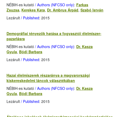
NÉBIH-es kutató
/ Authors (NFCSO only)
:
Farkas
Zsuzsa
,
Kerekes Kata
,
Dr. Ambrus Árpád
,
Szabó István
Lezárult
/ Published
: 2015
Demográfiai tényezők hatása a fogyasztói élelmiszer-
pazarlásra
NÉBIH-es kutató
/ Authors (NFCSO only)
:
Dr. Kasza
Gyula
,
Bódi Barbara
Lezárult
/ Published
: 2015
Hazai élelmiszerek részaránya a magyarországi
kiskereskedelmi láncok választékában
NÉBIH-es kutató
/ Authors (NFCSO only)
:
Dr. Kasza
Gyula
,
Bódi Barbara
Lezárult
/ Published
: 2015