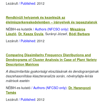
Lezárult
/ Published
: 2012
Rendkívüli helyzetek és kezelésük az
élelmiszerkereskedelemben – irányelvek és tapasztalatok
NÉBIH-es kutatók
/ Authors (NFCSO only)
:
Mészáros
László
,
Dr. Kasza Gyula
, Surányi József,
Bódi Barbara
Lezárult
/ Published
: 2012
Comparing Dissimilarity Frequency Distributions and
Dendrograms of Cluster Analysis in Case of Plant Variety
Description Matrices
A disszimilaritás gyakorisági eloszlásának és dendogramjainak
összehasonlítása klaszteranalízis során, növényfajta-leírás
mátrixok esetén
NÉBIH-es kutató
/ Authors (NFCSO only)
:
Dr. Harangozó
Tamás
Lezárult
/ Published
: 2012