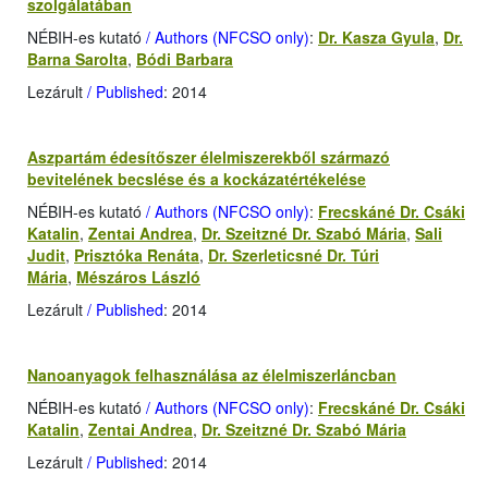
szolgálatában
NÉBIH-es kutató
/ Authors (NFCSO only)
:
Dr. Kasza Gyula
,
Dr.
Barna Sarolta
,
Bódi Barbara
Lezárult
/ Published
: 2014
Aszpartám édesítőszer élelmiszerekből származó
bevitelének becslése és a kockázatértékelése
NÉBIH-es kutató
/ Authors (NFCSO only)
:
Frecskáné Dr. Csáki
Katalin
,
Zentai Andrea
,
Dr. Szeitzné Dr. Szabó Mária
,
Sali
Judit
,
Prisztóka Renáta
,
Dr. Szerleticsné Dr. Túri
Mária
,
Mészáros László
Lezárult
/ Published
: 2014
Nanoanyagok felhasználása az élelmiszerláncban
NÉBIH-es kutató
/ Authors (NFCSO only)
:
Frecskáné Dr. Csáki
Katalin
,
Zentai Andrea
,
Dr. Szeitzné Dr. Szabó Mária
Lezárult
/ Published
: 2014