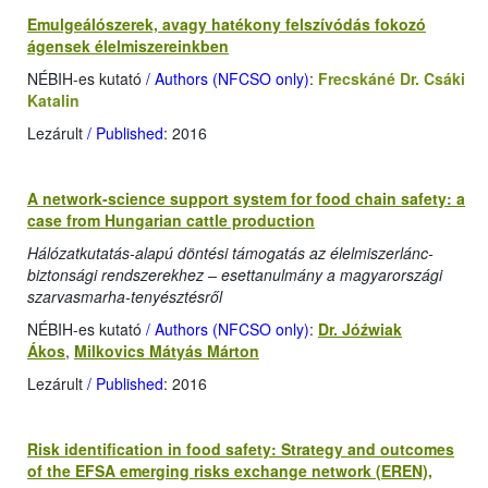
Emulgeálószerek, avagy hatékony felszívódás fokozó
ágensek élelmiszereinkben
NÉBIH-es kutató
/ Authors (NFCSO only)
:
Frecskáné Dr. Csáki
Katalin
Lezárult
/ Published
: 2016
A network-science support system for food chain safety: a
case from Hungarian cattle production
Hálózatkutatás-alapú döntési támogatás az élelmiszerlánc-
biztonsági rendszerekhez – esettanulmány a magyarországi
szarvasmarha-tenyésztésről
NÉBIH-es kutató
/ Authors (NFCSO only)
:
Dr. Jóźwiak
Ákos
,
Milkovics Mátyás Márton
Lezárult
/ Published
: 2016
Risk identification in food safety: Strategy and outcomes
of the EFSA emerging risks exchange network (EREN),