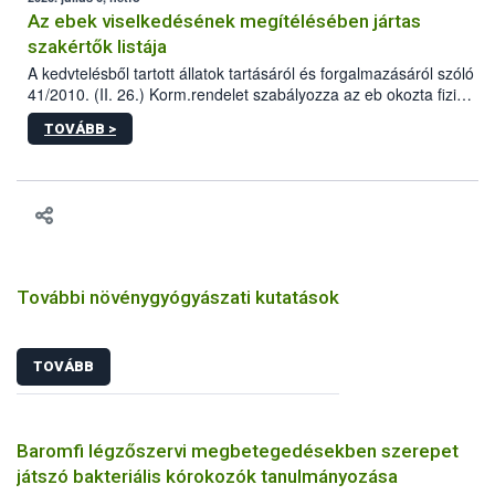
Az ebek viselkedésének megítélésében jártas
szakértők listája
A kedvtelésből tartott állatok tartásáról és forgalmazásáról szóló
41/2010. (II. 26.) Korm.rendelet szabályozza az eb okozta fizikai
sérülés, illetve ennek veszélye keletkezésekor felmerülő
TOVÁBB >
hatósági feladatokat, valamint a veszélyes eb tartását és annak
engedélyezését. Ezen eljárások során szükség esetén be kell
vonni az ebek viselkedésének megítélésében jártas szakértőt.
További növénygyógyászati kutatások
TOVÁBB
Baromfi légzőszervi megbetegedésekben szerepet
játszó bakteriális kórokozók tanulmányozása