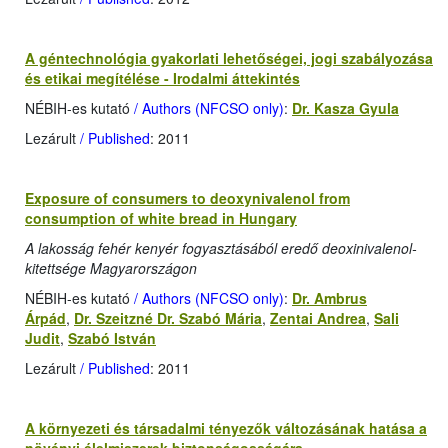
A géntechnológia gyakorlati lehetőségei, jogi szabályozása
és etikai megítélése - Irodalmi áttekintés
NÉBIH-es kutató
/ Authors (NFCSO only)
:
Dr. Kasza Gyula
Lezárult
/ Published
: 2011
Exposure of consumers to deoxynivalenol from
consumption of white bread in Hungary
A lakosság fehér kenyér fogyasztásából eredő deoxinivalenol-
kitettsége Magyarországon
NÉBIH-es kutató
/ Authors (NFCSO only)
:
Dr. Ambrus
Árpád
,
Dr. Szeitzné Dr. Szabó Mária
,
Zentai Andrea
,
Sali
Judit
,
Szabó István
Lezárult
/ Published
: 2011
A környezeti és társadalmi tényezők változásának hatása a