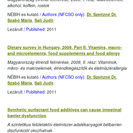
alkohol, koffein, rostok
NÉBIH-es kutató
/ Authors (NFCSO only)
:
Dr. Szeitzné Dr.
Szabó Mária
,
Sali Judit
Lezárult
/ Published
: 2011
Dietary survey in Hungary, 2009. Part II: Vitamins, macro-
and microelements, food supplements and food allergy
Magyarország étrendi felmérése, 2009, II. rész: Vitaminok,
mikro- és makroelemek, étrendkiegészítők és élelmiszerallergia
NÉBIH-es kutató
/ Authors (NFCSO only)
:
Dr. Szeitzné Dr.
Szabó Mária
,
Sali Judit
Lezárult
/ Published
: 2011
Synthetic surfactant food additives can cause intestinal
barrier dysfunction
A szintetikus felületaktív élelmiszer-adalékanyagok bélbarrier-
diszfunkciót okozhatnak