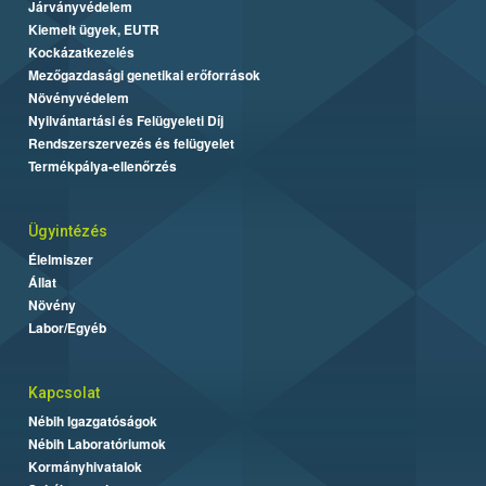
Járványvédelem
Kiemelt ügyek, EUTR
Kockázatkezelés
Mezőgazdasági genetikai erőforrások
Növényvédelem
Nyilvántartási és Felügyeleti Díj
Rendszerszervezés és felügyelet
Termékpálya-ellenőrzés
Ügyintézés
Élelmiszer
Állat
Növény
Labor/Egyéb
Kapcsolat
Nébih Igazgatóságok
Nébih Laboratóriumok
Kormányhivatalok