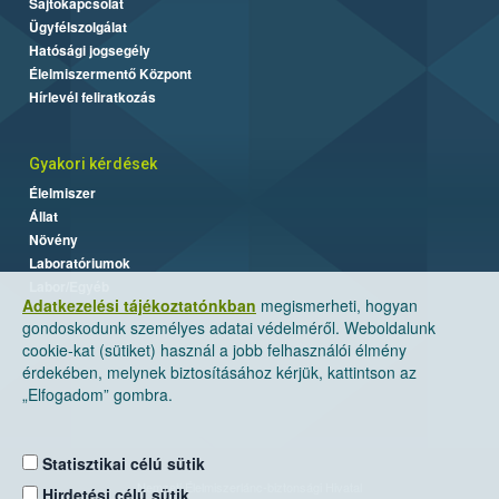
Sajtókapcsolat
Ügyfélszolgálat
Hatósági jogsegély
Élelmiszermentő Központ
Hírlevél feliratkozás
Gyakori kérdések
Élelmiszer
Állat
Növény
Laboratóriumok
Labor/Egyéb
Adatkezelési tájékoztatónkban
megismerheti, hogyan
gondoskodunk személyes adatai védelméről. Weboldalunk
cookie-kat (sütiket) használ a jobb felhasználói élmény
érdekében, melynek biztosításához kérjük, kattintson az
„Elfogadom” gombra.
Statisztikai célú sütik
Nemzeti Élelmiszerlánc-biztonsági Hivatal
Hirdetési célú sütik