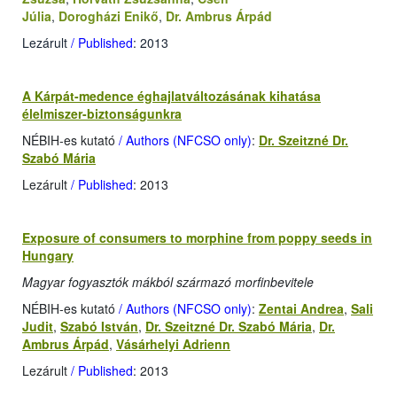
Júlia
,
Dorogházi Enikő
,
Dr. Ambrus Árpád
Lezárult
/ Published
: 2013
A Kárpát-medence éghajlatváltozásának kihatása
élelmiszer-biztonságunkra
NÉBIH-es kutató
/ Authors (NFCSO only)
:
Dr. Szeitzné Dr.
Szabó Mária
Lezárult
/ Published
: 2013
Exposure of consumers to morphine from poppy seeds in
Hungary
Magyar fogyasztók mákból származó morfinbevitele
NÉBIH-es kutató
/ Authors (NFCSO only)
:
Zentai Andrea
,
Sali
Judit
,
Szabó István
,
Dr. Szeitzné Dr. Szabó Mária
,
Dr.
Ambrus Árpád
,
Vásárhelyi Adrienn
Lezárult
/ Published
: 2013