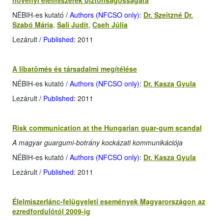
növényi élelmiszerek biztonságosságára
NÉBIH-es kutató
/ Authors (NFCSO only)
:
Dr. Szeitzné Dr.
Szabó Mária
,
Sali Judit
,
Cseh Júlia
Lezárult
/ Published
: 2011
A libatömés és társadalmi megítélése
NÉBIH-es kutató
/ Authors (NFCSO only)
:
Dr. Kasza Gyula
Lezárult
/ Published
: 2011
Risk communication at the Hungarian guar-gum scandal
A magyar guargumi-botrány kockázati kommunikációja
NÉBIH-es kutató
/ Authors (NFCSO only)
:
Dr. Kasza Gyula
Lezárult
/ Published
: 2011
Élelmiszerlánc-felügyeleti események Magyarországon az
ezredfordulótól 2009-ig