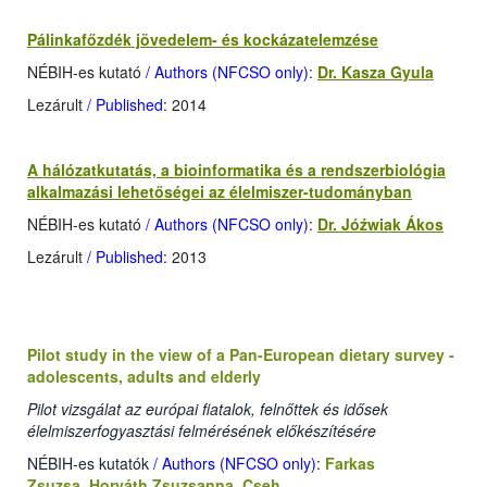
Pálinkafőzdék jövedelem- és kockázatelemzése
NÉBIH-es kutató
/ Authors (NFCSO only)
:
Dr. Kasza Gyula
Lezárult
/ Published
: 2014
A hálózatkutatás, a bioinformatika és a rendszerbiológia
alkalmazási lehetőségei az élelmiszer-tudományban
NÉBIH-es kutató
/ Authors (NFCSO only)
:
Dr. Jóźwiak Ákos
Lezárult
/ Published
: 2013
Pilot study in the view of a Pan-European dietary survey -
adolescents, adults and elderly
Pilot vizsgálat az európai fiatalok, felnőttek és idősek
élelmiszerfogyasztási felmérésének előkészítésére
NÉBIH-es kutatók
/ Authors (NFCSO only)
:
Farkas
Zsuzsa
,
Horváth Zsuzsanna
,
Cseh