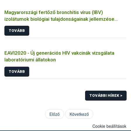
Magyarországi fertőző bronchitis vírus (IBV)
izolátumok biológiai tulajdonságainak jellemzése
állatkísérletes és molekuláris biológiai eszközökkel
TOVÁBB
EAVI2020 - Új generációs HIV vakcinák vizsgálata
laboratóriumi állatokon
TOVÁBB
TOVÁBBI HÍREK >
Előző
Következő
Cookie beállítások