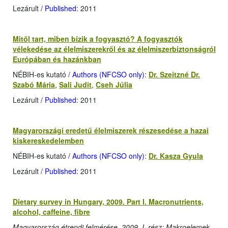
Lezárult
/ Published
: 2011
Mitől tart, miben bízik a fogyasztó? A fogyasztók
vélekedése az élelmiszerekről és az élelmiszerbiztonságról
Európában és hazánkban
NÉBIH-es kutató
/ Authors (NFCSO only)
:
Dr. Szeitzné Dr.
Szabó Mária
,
Sali Judit
,
Cseh Júlia
Lezárult
/ Published
: 2011
Magyarországi eredetű élelmiszerek részesedése a hazai
kiskereskedelemben
NÉBIH-es kutató
/ Authors (NFCSO only)
:
Dr. Kasza Gyula
Lezárult
/ Published
: 2011
Dietary survey in Hungary, 2009. Part I. Macronutrients,
alcohol, caffeine, fibre
Magyarország étrendi felmérése, 2009, I. rész: Makroelemek,