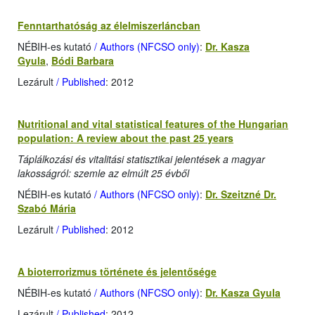
Fenntarthatóság az élelmiszerláncban
NÉBIH-es kutató
/ Authors (NFCSO only)
:
Dr. Kasza
Gyula
,
Bódi Barbara
Lezárult
/ Published
: 2012
Nutritional and vital statistical features of the Hungarian
population: A review about the past 25 years
Táplálkozási és vitalitási statisztikai jelentések a magyar
lakosságról: szemle az elmúlt 25 évből
NÉBIH-es kutató
/ Authors (NFCSO only)
:
Dr. Szeitzné Dr.
Szabó Mária
Lezárult
/ Published
: 2012
A bioterrorizmus története és jelentősége
NÉBIH-es kutató
/ Authors (NFCSO only)
:
Dr. Kasza Gyula
Lezárult
/ Published
: 2012