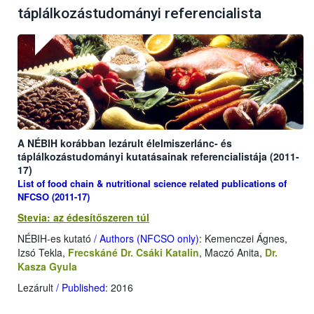
táplálkozástudományi referencialista
A NÉBIH korábban lezárult élelmiszerlánc- és
táplálkozástudományi kutatásainak referencialistája (2011-
17)
List of food chain & nutritional science related publications of
NFCSO (2011-17)
Stevia: az édesítőszeren túl
NÉBIH-es kutató
/ Authors (NFCSO only)
: Kemenczei Ágnes,
Izsó Tekla,
Frecskáné Dr. Csáki Katalin
, Maczó Anita,
Dr.
Kasza Gyula
Lezárult
/ Published
: 2016