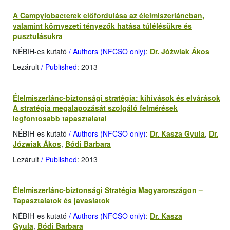
A Campylobacterek előfordulása az élelmiszerláncban,
valamint környezeti tényezők hatása túlélésükre és
pusztulásukra
NÉBIH-es kutató
/ Authors (NFCSO only)
:
Dr. Jóźwiak Ákos
Lezárult
/ Published
: 2013
Élelmiszerlánc-biztonsági stratégia: kihívások és elvárások
A stratégia megalapozását szolgáló felmérések
legfontosabb tapasztalatai
NÉBIH-es kutató
/ Authors (NFCSO only)
:
Dr. Kasza Gyula
,
Dr.
Józwiak Ákos
,
Bódi Barbara
Lezárult
/ Published
: 2013
Élelmiszerlánc-biztonsági Stratégia Magyarországon –
Tapasztalatok és javaslatok
NÉBIH-es kutató
/ Authors (NFCSO only)
:
Dr. Kasza
Gyula
,
Bódi Barbara