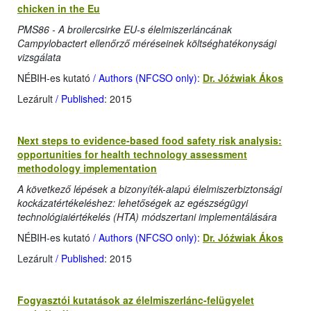
chicken in the Eu
PMS86 - A broilercsirke EU-s élelmiszerláncának
Campylobactert ellenőrző méréseinek költséghatékonysági
vizsgálata
NÉBIH-es kutató
/ Authors (NFCSO only)
:
Dr. Jóźwiak Ákos
Lezárult
/ Published
: 2015
Next steps to evidence-based food safety risk analysis:
opportunities for health technology assessment
methodology implementation
A következő lépések a bizonyíték-alapú élelmiszerbiztonsági
kockázatértékeléshez: lehetőségek az egészségügyi
technológiaiértékelés (HTA) módszertani implementálására
NÉBIH-es kutató
/ Authors (NFCSO only)
:
Dr. Jóźwiak Ákos
Lezárult
/ Published
: 2015
Fogyasztói kutatások az élelmiszerlánc-felügyelet