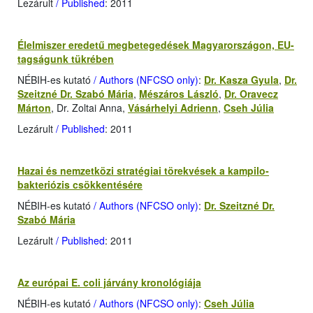
Lezárult
/ Published
: 2011
Élelmiszer eredetű megbetegedések Magyarországon, EU-
tagságunk tükrében
NÉBIH-es kutató
/ Authors (NFCSO only)
:
Dr. Kasza Gyula
,
Dr.
Szeitzné Dr. Szabó Mária
,
Mészáros László
,
Dr. Oravecz
Márton
, Dr. Zoltai Anna,
Vásárhelyi Adrienn
,
Cseh Júlia
Lezárult
/ Published
: 2011
Hazai és nemzetközi stratégiai törekvések a kampilo­
bakteriózis csökkentésére
NÉBIH-es kutató
/ Authors (NFCSO only)
:
Dr. Szeitzné Dr.
Szabó Mária
Lezárult
/ Published
: 2011
Az európai E. coli járvány kronológiája
NÉBIH-es kutató
/ Authors (NFCSO only)
:
Cseh Júlia