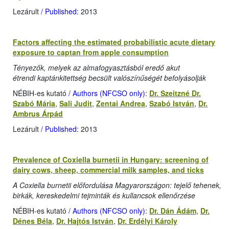
Lezárult
/ Published
: 2013
Factors affecting the estimated probabilistic acute dietary
exposure to captan from apple consumption
Tényezők, melyek az almafogyasztásból eredő akut
étrendi kaptánkitettség becsült valószínűségét befolyásolják
NÉBIH-es kutató
/ Authors (NFCSO only)
:
Dr. Szeitzné Dr.
Szabó Mária
,
Sali Judit
,
Zentai Andrea
,
Szabó István
,
Dr.
Ambrus Árpád
Lezárult
/ Published
: 2013
Prevalence of Coxiella burnetii in Hungary: screening of
dairy cows, sheep, commercial milk samples, and ticks
A Coxiella burnetii előfordulása Magyarországon: tejelő tehenek,
birkák, kereskedelmi tejminták és kullancsok ellenőrzése
NÉBIH-es kutató
/ Authors (NFCSO only)
:
Dr. Dán Ádám
,
Dr.
Dénes Béla
,
Dr. Hajtós István
,
Dr. Erdélyi Károly