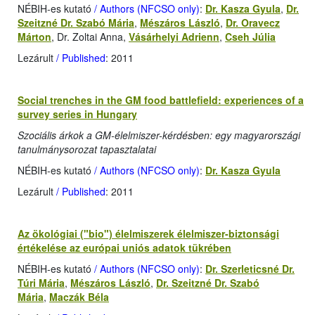
NÉBIH-es kutató
/ Authors (NFCSO only)
:
Dr. Kasza Gyula
,
Dr.
Szeitzné Dr. Szabó Mária
,
Mészáros László
,
Dr. Oravecz
Márton
, Dr. Zoltai Anna,
Vásárhelyi Adrienn
,
Cseh Júlia
Lezárult
/ Published
: 2011
Social trenches in the GM food battlefield: experiences of a
survey series in Hungary
Szociális árkok a GM-élelmiszer-kérdésben: egy magyarországi
tanulmánysorozat tapasztalatai
NÉBIH-es kutató
/ Authors (NFCSO only)
:
Dr. Kasza Gyula
Lezárult
/ Published
: 2011
Az ökológiai ("bio") élelmiszerek élelmiszer-biztonsági
értékelése az európai uniós adatok tükrében
NÉBIH-es kutató
/ Authors (NFCSO only)
:
Dr. Szerleticsné Dr.
Túri Mária
,
Mészáros László
,
Dr. Szeitzné Dr. Szabó
Mária
,
Maczák Béla