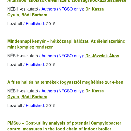
Általános iskolások élelmiszerbiztonsági kockázatészlelése
NÉBIH-es kutató
/ Authors (NFCSO only)
:
Dr. Kasza
Gyula
,
Bódi Barbara
Lezárult
/ Published
: 2015
Mindennapi kenyér – hétköznapi hálózat. Az élelmiszerlánc
mint komplex rendszer
NÉBIH-es kutató
/ Authors (NFCSO only)
:
Dr. Jóźwiak Ákos
Lezárult
/ Published
: 2015
A friss hal és haltermékek fogyasztói megítélése 2014-ben
NÉBIH-es kutató
/ Authors (NFCSO only)
:
Dr. Kasza
Gyula
,
Bódi Barbara
Lezárult
/ Published
: 2015
PMS86 – Cost-utility analysis of potential Campylobacter
control measures in the food chain of indoor broiler