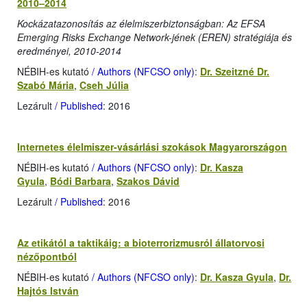
2010–2014
Kockázatazonosítás az élelmiszerbiztonságban: Az EFSA
Emerging Risks Exchange Network-jének (EREN) stratégiája és
eredményei, 2010-2014
NÉBIH-es kutató
/ Authors (NFCSO only)
:
Dr. Szeitzné Dr.
Szabó Mária
,
Cseh Júlia
Lezárult
/ Published
: 2016
Internetes élelmiszer-vásárlási szokások Magyarországon
NÉBIH-es kutató
/ Authors (NFCSO only)
:
Dr. Kasza
Gyula
,
Bódi Barbara
,
Szakos Dávid
Lezárult
/ Published
: 2016
Az etikától a taktikáig: a bioterrorizmusról állatorvosi
nézőpontból
NÉBIH-es kutató
/ Authors (NFCSO only)
:
Dr. Kasza Gyula
,
Dr.
Hajtós István