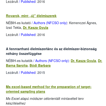
Lezárult
/ Published
: 2016
Rovarok, mint „új” élelmiszerek
NÉBIH-es kutató
/ Authors (NFCSO only)
: Kemenczei Ágnes,
Izsó Tekla,
Dr. Kasza Gyula
Lezárult
/ Published
: 2016
A fenntartható élelmiszerlánc és az élelmiszer-biztonság
néhány összefüggése
NÉBIH-es kutatók
/ Authors (NFCSO only)
:
Dr. Kasza Gyula
,
Dr.
Barna Sarolta
,
Bódi Barbara
Lezárult
/ Published
: 2015
Ms excel-based method for the preparation of target-
oriented sampling plans
Ms Excel-alapú módszer célorientált mintavételi terv
készítéséhez