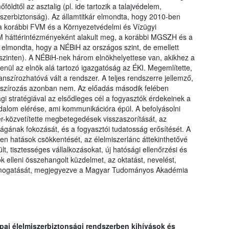
földtől az asztalig (pl. ide tartozik a talajvédelem,
szerbiztonság). Az államtitkár elmondta, hogy 2010-ben
m a korábbi FVM és a Környezetvédelmi és Vízügyi
M háttérintézményeként alakult meg, a korábbi MGSZH és a
elmondta, hogy a NÉBiH az országos szint, de emellett
szinten). A NÉBiH-nek három elnökhelyettese van, akikhez a
nül az elnök alá tartozó igazgatóság az ÉKI. Megemlítette,
anszírozhatóvá vált a rendszer. A teljes rendszerre jellemző,
anszírozás azonban nem. Az előadás második felében
gi stratégiával az elsődleges cél a fogyasztók érdekeinek a
dalom elérése, ami kommunikációra épül. A befolyásolni
zer-közvetítette megbetegedések visszaszorítását, az
ágának fokozását, és a fogyasztói tudatosság erősítését. A
tlen hatások csökkentését, az élelmiszerlánc áttekinthetővé
ült, tisztességes vállalkozásokat, új hatósági ellenőrzési és
ok elleni összehangolt küzdelmet, az oktatást, nevelést,
támogatását, megjegyezve a Magyar Tudományos Akadémia
ópai élelmiszerbiztonsági rendszerben kihívások és