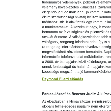
tudományos vélemények, politikai vélemény
vélemény következetes kialakítása, zavarod
elegendő jó tudósnak lenni, jó kommunikátor
élelmiszerbiztonsági hivatal) kitűzött kommu
médiához, stb. Kialakítottak egy kommuniká
a munkatársakat. A közelmúlt nagy, ír vonat
bemutatta az ír válságkezelés jellemzőit és 
98%-át érintette. A válságkezelésben több 
válságterv, rengeteg feladatot adott így is 
(a rengeteg információban következetesség,
megvalósítását részletesen bemutatta. Napi
információs telefonvonalat működtettek, ren
a 2008. év és napjaink közti különbségre, 
ennek fontosságát és hatalmát napjaink ko
képessége megszűnt, a jó kommunikációhoz j
Raymond Ellard előadás
Farkas József és Beczner Judit: A klíma
Az előadásban a klímaváltozás élelmiszerbiz
globális felmelegedés napjaink nem elkerül