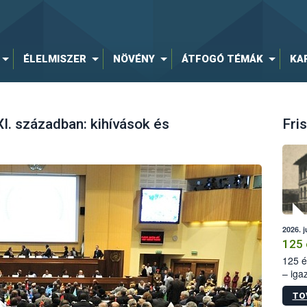
ÉLELMISZER
NÖVÉNY
ÁTFOGÓ TÉMÁK
KA
I. században: kihívások és
Fris
2026. j
125 
125 é
– iga
állam
TO
15. sz