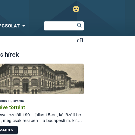
PCSOLAT
s hírek
úlius 15, szerda
éve történt
vvel ezelőtt 1901. július 15-én, költözött be
z, még csak részben – a budapesti m. kir.
i vetőmagvizsgáló állomás a Kis Rókus utca
VÁBB >
ám alatti, Czigler Győző által tervezett új