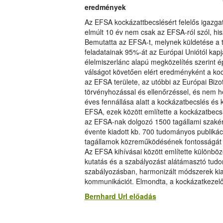
eredmények
Az EFSA kockázattbecslésért felelős igazg
elmúlt 10 év nem csak az EFSA-ról szól, hi
Bemutatta az EFSA-t, melynek küldetése a
feladatainak 95%-át az Európai Uniótól kap
élelmiszerlánc alapú megközelítés szerint 
válságot követően elért eredményként a koc
az EFSA területe, az utóbbi az Európai Biz
törvényhozással és ellenőrzéssel, és nem hel
éves fennállása alatt a kockázatbecslés és k
EFSA, ezek között említette a kockázatbec
az EFSA-nak dolgozó 1500 tagállami szakértő
évente kiadott kb. 700 tudományos publikác
tagállamok közreműködésének fontosságát a
Az EFSA kihívásai között említette különb
kutatás és a szabályozást alátámasztó tudo
szabályozásban, harmonizált módszerek kial
kommunikációt. Elmondta, a kockázatkezelő
Bernhard Url előadás