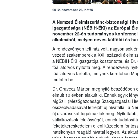
2012. november 26, hétfő
A Nemzeti Élelmiszerlánc-biztonsági Hiva
Igazgatósága (NÉBIH-ÉKI) az Eu­rópai Éle
november 22-én tu­dományos konferenciá
alkalmából, melyen neves külföldi és haz
A rendezvényen telt ház volt, nagyon sok é
vezető szakemberek a XXI. századi élelmisz
a NÉBIH-ÉKI igazgatója köszöntötte, és Dr.
főállatorvos nyitotta meg. A rendezvény nyi
főállatorvos tartotta, melynek keretében Ma
mutatta be.
Dr. Oravecz Márton megnyitó beszédében eml
elmúlt 10 évben alakult ki. Ennek egyik lén
MgSzH (Mezőgazdasági Szakigazgatási Hivat
összeolvadásával létrejött új hivatallal, a 
új elvárásokat fogalmaztak meg. Nyitottabb,
vállalkozások felelősségét, ennek tudatosí
feketekereskedelem elleni küzdelem fontoss
hatékonyan reagáló hivatal legyen. Az aktuáli