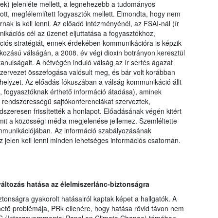
ek) jelenléte mellett, a legnehezebb a tudományos
ott, megfélemlített fogyasztók mellett. Elmondta, hogy nem
nak is kell lenni. Az előadó intézményénél, az FSAI-nál (ír
nikációs cél az üzenet eljuttatása a fogyasztókhoz,
ciós stratégiát, ennek érdekében kommunikációra is képzik
kozású válságán, a 2008. év végi dioxin botrányon keresztül
tanulságait. A hétvégén induló válság az ír sertés ágazat
szervezet összefogása valósult meg, és bár volt korábban
a helyzet. Az előadás fókuszában a válság kommunikáció állt
 fogyasztóknak érthető információ átadása), aminek
 rendszerességű sajtókonferenciákat szerveztek,
dszeresen frissítették a honlapot. Előadásának végén kitért
amit a közösségi média megjelenése jellemez. Szemléltette
mmunikációjában. Az információ szabályozásának
elen kell lenni minden lehetséges információs csatornán.
változás hatása az élelmiszerlánc-biztonságra
tonságra gyakorolt hatásairól kaptak képet a hallgatók. A
hető problémája, PRk ellenére, hogy hatása rövid távon nem