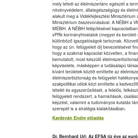
mely lefedi az élelmiszerlánc egészét a termő
növényvédelem, állategészségügy és élelmi
alakult meg a Vidékfejlesztési Minisztériu
Minisztérium összevonásával. A NÉBiH a V
MÉBiH. A NÉBiH felépítésével kapcsolatban 
vPRk kormányhivatalok (megyei és kerületi 
különböző igazgatóságok tartoznak. Közvetle
hogy az ún. felügyeleti díj bevezetésével fin
hogy a szakmai kapcsolat közvetlen, a fin
bemutatott, most készülő élelmiszerbiztonsá
képviselete, másképpen a tudásalapú társa
kívánt területek között említette az élelmis
élelmiszerbiztonság és felügyelet hatékonys
szakpolitikai célok közt említette a kedvező
tételét és egyszerűsítését, a felelős, felkész
felügyeleti rendszert, a hamisítások, csalás
képzést, valamint a tudományos kutatás 
szerepét is a stratégia kialakításában.
Kardeván Endre előadás
Dr. Bernhard Url: Az EFSA tíz éve az eur