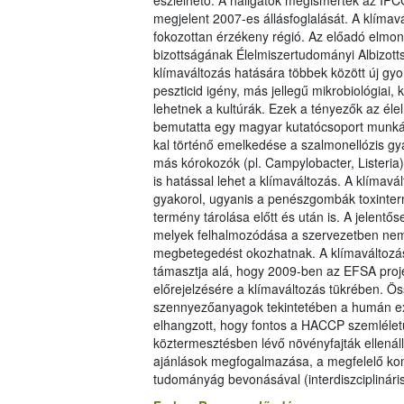
észlelhető. A hallgatók megismerték az IP
megjelent 2007-es állásfoglalását. A klíma
fokozottan érzékeny régió. Az előadó el
bizottságának Élelmiszertudományi Albizotts
klímaváltozás hatására többek között új gy
peszticid igény, más jellegű mikrobiológia
lehetnek a kultúrák. Ezek a tényezők az éle
bemutatta egy magyar kutatócsoport munkáj
kal történő emelkedése a szalmonellózis g
más kórokozók (pl. Campylobacter, Listeria
is hatással lehet a klímaváltozás. A klímavá
gyakorol, ugyanis a penészgombák toxinter
termény tárolása előtt és után is. A jelentő
melyek felhalmozódása a szervezetben nem k
megbetegedést okozhatnak. A klímaváltozás
támasztja alá, hogy 2009-ben az EFSA proje
előrejelzésére a klímaváltozás tükrében. Ös
szennyezőanyagok tekintetében a humán expoz
elhangzott, hogy fontos a HACCP szemlélet
köztermesztésben lévő növényfajták ellenál
ajánlások megfogalmazása, a megfelelő kom
tudományág bevonásával (interdiszciplinári