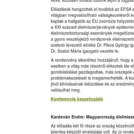
véve, közösen tovább tudunk lépni a fogya
Előadások hangzottak el továbbá az EFSA elm
világban megvalósítható válságkezelésről és
kaptak a hallgatók az EU zoonózis helyzeté
a XXI századi élelmiszerjárványok epidemiol
élelmiszerbiztonsági események megelőzésé
a gyors veszélyjelző rendszerek élelmiszerbi
szekció levezető elnöke Dr. Pleva György ig
Dr. Szabó Mária igazgató vezette le.
A rendezvény sikeréhez hozzájárult, hogy a 
esetben a világ más részéről érkeztek ide 
gondolatokkal gazdagodtak, más országok é
problémakezelését is megismerhették. A ko
jövő kihívásainak leküzdése és az eredmén
valósulhat meg.
Konferencia összefoglaló
Kardeván Endre: Magyarország élelmiszer
Az előadás két fő része az ország közelmúlt
jelenleg készülő stratégiája volt. Az új ren