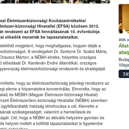
épüle
tal Élelmiszerbiztonsági Kockázatértékelési
lmiszer-biztonsági Hivatallal (EFSA) közösen 2012.
t rendezett az EFSA fennállásának 10. évfordulója
ai előadók mutatták be tapasztalataikat.
2026. j
rdeklődő megjelent, hogy meghallgassa, hogyan látják a
Álla
erbiztonságot. A vendégeket Dr. Szeitzné Dr. Szabó Mária,
álla
 Oravecz Márton, a NÉBiH elnöke, helyettes országos
Budap
tó előadását Dr. Kardeván Endre államtitkár, országos
Világ
gyarország élelmiszerbiztonsági rendszerét és stratégiáját
szakér
TO
Az Ag
Minis
ítette, hogy az élelmiszerbiztonság jelenlegi rendszere az
bizto
yegi eleme a folyamatokra koncentrálás. Elmondta, hogy az
megva
al) és MÉBiH (Magyar Élelmiszer-biztonsági Hivatal)
haszo
Nemzeti Élelmiszerlánc-biztonsági Hivatallal (NÉBiH) szemben
európ
 ügyfélbarátabb hatóság létrehozása a cél. Kiemelte a
50 ré
tásának szükségességét, valamint a hamisítások és
gazda
ágát. Cél, hogy a NÉBiH az aktuális helyzetre gyorsan és
s helyzet mellett a külföldi tapasztalatokat is figyelembe