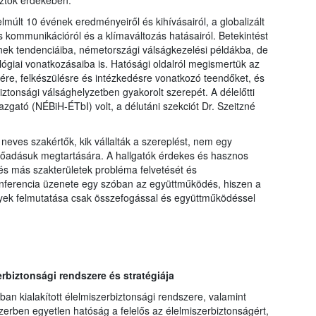
sztók érdekében.
últ 10 évének eredményeiről és kihívásairól, a globalizált
 kommunikációról és a klímaváltozás hatásairól. Betekintést
nek tendenciáiba, németországi válságkezelési példákba, de
ógiai vonatkozásaiba is. Hatósági oldalról megismertük az
re, felkészülésre és intézkedésre vonatkozó teendőket, és
ztonsági válsághelyzetben gyakorolt szerepét. A délelőtti
azgató (NÉBiH-ÉTbI) volt, a délutáni szekciót Dr. Szeitzné
neves szakértők, kik vállalták a szereplést, nem egy
előadásuk megtartására. A hallgatók érdekes és hasznos
s más szakterületek probléma felvetését és
nferencia üzenete egy szóban az együttműködés, hiszen a
yek felmutatása csak összefogással és együttműködéssel
biztonsági rendszere és stratégiája
ban kialakított élelmiszerbiztonsági rendszere, valamint
dszerben egyetlen hatóság a felelős az élelmiszerbiztonságért,