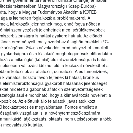
CC (Intergovernmental Panel on Climate Change) témában
változás tekintetében Magyarország (Közép-Európa)
mondta, hogy a Magyar Tudományos Akadémia KÖTEB
ága is kiemelten foglalkozik a problémakörrel. A
omok, károkozók jelenhetnek meg, ennélfogva nőhet a
i, kémiai szennyezések jelenhetnek meg, sérülékenyebbek
lmiszerbiztonságra is hatást gyakorolhatnak. Az előadó
ának eredményeit, mely szerint az átlaghőmérséklet 1°C-
yakoriságában 2%-os növekedést eredményezhet, emellett
) gyakoriságára és a kialakuló megbetegedések előfordulára
ltozás a mikológiai (kémiai) élelmiszerbiztonságra is hatást
melésében változást idézhet elő, a kockázat növekedhet a
sebb mikotoxinok az aflatoxin, ochratoxin A és fumonizinek,
ívánatos, hosszú távon fejtenek ki hatást, krónikus
 élelmiszerbiztonságra gyakorolt hatásának jelentőségét
ktet hirdetett a gabonák aflatoxin szennyezettségének
szefoglalásul elmondható, hogy a klímaváltozás növelheti a
íciót. Az előttünk álló feladatok, javaslatok közt
ű kockázatbecslés megvalósítása. Fontos emellett a
lóságának vizsgálata is, a növénytermesztők számára
munikáció, tájékoztatás, oktatás, nem utolsósorban a több
s) megvalósuló kutatás.