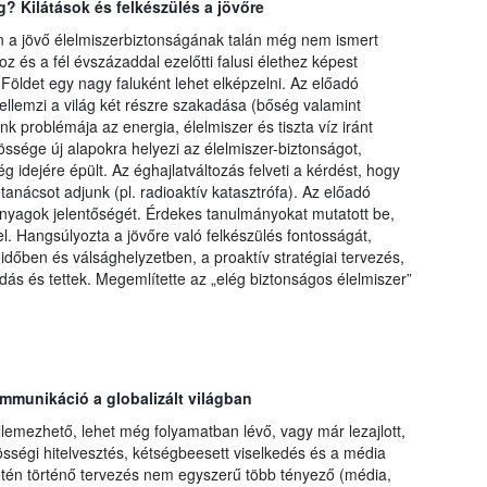
ág? Kilátások és felkészülés a jövőre
 a jövő élelmiszerbiztonságának talán még nem ismert
 és a fél évszázaddal ezelőtti falusi élethez képest
 Földet egy nagy faluként lehet elképzelni. Az előadó
ellemzi a világ két részre szakadása (bőség valamint
k problémája az energia, élelmiszer és tiszta víz iránt
ssége új alapokra helyezi az élelmiszer-biztonságot,
 idejére épült. Az éghajlatváltozás felveti a kérdést, hogy
anácsot adjunk (pl. radioaktív katasztrófa). Az előadó
anyagok jelentőségét. Érdekes tanulmányokat mutatott be,
l. Hangsúlyozta a jövőre való felkészülés fontosságát,
őben és válsághelyzetben, a proaktív stratégiai tervezés,
dás és tettek. Megemlítette az „elég biztonságos élelmiszer”
mmunikáció a globalizált világban
lemezhető, lehet még folyamatban lévő, vagy már lezajlott,
sségi hitelvesztés, kétségbeesett viselkedés és a média
etén történő tervezés nem egyszerű több tényező (média,