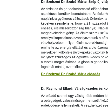
Dr. Szeitzné Dr. Szabó Mária: Szép új vil
Az érdekes és gondolatébresztő előadásban
aspektusai kerültek bemutatásra. Az őskorhoz
napjainkra gyökeres változások történtek, a
képeken szemléltette, hogy a 21. századot j
éhezés, élelmiszerbiztonság hiánya). Napjain
megnövekedett igény. Az élelmiszerek szűkö
amellyel kapcsolatos szabályozásunk a bőség
vészhelyzetben milyen élelmiszerbiztonsági t
említette az energia ellátást és a bio-üzem
melyekben különféle jövőképeket vázoltak fe
melyhez szükséges az együttműködés békeid
a tervek megvalósítása, a globális gondolko
fogalmát mint új szemléletet.
Dr. Szeitzné Dr. Szabó Mária előadás
Dr. Raymond Ellard: Válságkezelés és ko
Az előadó szerint egy válság több módon jel
a betegségek valószínűsége, nemzeti / közö
érdeklődése jellemezheti. A vészhelyzet es