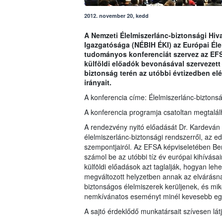
2012. november 20, kedd
A Nemzeti Élelmiszerlánc-biztonsági Hiva
Igazgatósága (NÉBIH ÉKI) az Európai Éle
tudományos konferenciát szervez az EFS
külföldi előadók bevonásával szervezett 
biztonság terén az utóbbi évtizedben elé
irányait.
A konferencia címe: Élelmiszerlánc-bizton
A konferencia programja csatoltan megtalál
A rendezvény nyitó előadását Dr. Kardeván En
élelmiszerlánc-biztonsági rendszerről, az ed
szempontjairól. Az EFSA képviseletében Ber
számol be az utóbbi tíz év európai kihívásai
külföldi előadások azt taglalják, hogyan leh
megváltozott helyzetben annak az elvárásn
biztonságos élelmiszerek kerüljenek, és mi
nemkívánatos eseményt minél kevesebb egé
A sajtó érdeklődő munkatársait szívesen lá