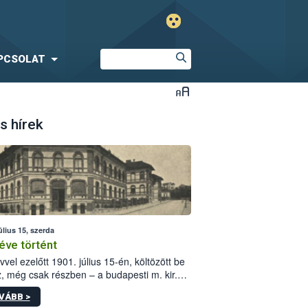
PCSOLAT
s hírek
úlius 15, szerda
éve történt
vvel ezelőtt 1901. július 15-én, költözött be
z, még csak részben – a budapesti m. kir.
i vetőmagvizsgáló állomás a Kis Rókus utca
VÁBB >
ám alatti, Czigler Győző által tervezett új