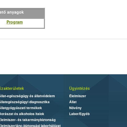
hető anyagok
Program
Szakterületek
Ügyintézés
Állat-egészségügy és állatvédelem
Élelmiszer
Állategészségügyi diagnosztika
Állat
Állatgyógyászati termékek
Növény
Borászat és alkoholos italok
Labor/Egyéb
Élelmiszer- és takarmánybiztonság
Élelmiszerlánc-biztonsági laborhálózat