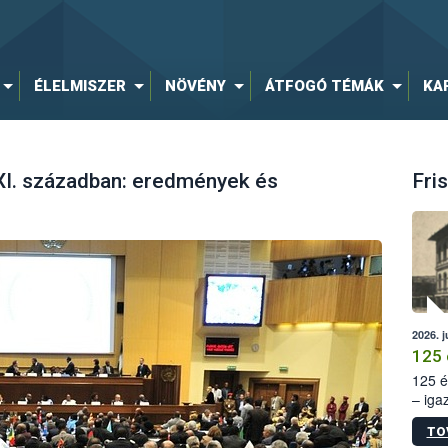
ÉLELMISZER
NÖVÉNY
ÁTFOGÓ TÉMÁK
KA
XI. században: eredmények és
Fris
2026. j
125 
125 é
– iga
állam
TO
15. sz