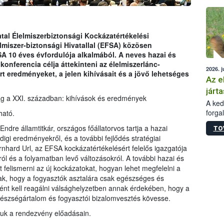
épüle
tal Élelmiszerbiztonsági Kockázatértékelési
lmiszer-biztonsági Hivatallal (EFSA) közösen
A 10 éves évfordulója alkalmából. A neves hazai és
konferencia célja áttekinteni az élelmiszerlánc-
2026. j
rt eredményeket, a jelen kihívásait és a jövő lehetséges
Az e
járta
ság a XXI. században: kihívások és eredmények
A kedv
forga
ható.
Korm.
dre államtitkár, országos főállatorvos tartja a hazai
TO
sérül
digi eredményekről, és a további fejlődés stratégiai
felme
nhard Url, az EFSA kockázatértékelésért felelős igazgatója
veszé
ról és a folyamatban levő változásokról. A további hazai és
Ezen 
et felismerni az új kockázatokat, hogyan lehet megfelelni a
vonni
ak, hogy a fogyasztók asztalára csak egészséges és
jártas
ként kell reagálni válsághelyzetben annak érdekében, hogy a
szségártalom és fogyasztói bizalomvesztés kövesse.
tjuk a rendezvény előadásain.