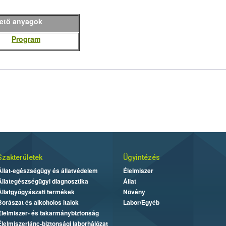
hető anyagok
Program
Szakterületek
Ügyintézés
Állat-egészségügy és állatvédelem
Élelmiszer
Állategészségügyi diagnosztika
Állat
Állatgyógyászati termékek
Növény
Borászat és alkoholos italok
Labor/Egyéb
Élelmiszer- és takarmánybiztonság
Élelmiszerlánc-biztonsági laborhálózat