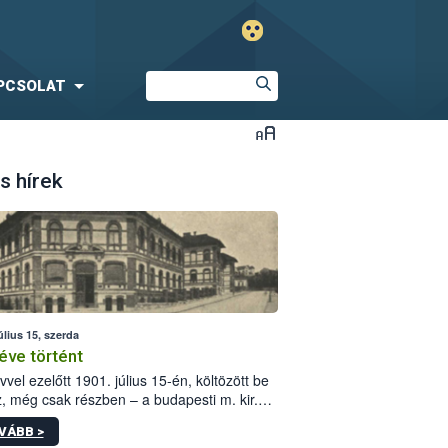
PCSOLAT
s hírek
úlius 15, szerda
éve történt
vvel ezelőtt 1901. július 15-én, költözött be
z, még csak részben – a budapesti m. kir.
i vetőmagvizsgáló állomás a Kis Rókus utca
VÁBB >
ám alatti, Czigler Győző által tervezett új