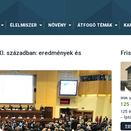
ÉLELMISZER
NÖVÉNY
ÁTFOGÓ TÉMÁK
KA
XI. században: eredmények és
Fris
2026. j
125 
125 é
– iga
állam
TO
15. sz