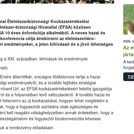
épüle
tal Élelmiszerbiztonsági Kockázatértékelési
lmiszer-biztonsági Hivatallal (EFSA) közösen
A 10 éves évfordulója alkalmából. A neves hazai és
konferencia célja áttekinteni az élelmiszerlánc-
2026. j
rt eredményeket, a jelen kihívásait és a jövő lehetséges
Az e
járta
ság a XXI. században: kihívások és eredmények
A kedv
forga
ható.
Korm.
dre államtitkár, országos főállatorvos tartja a hazai
TO
sérül
digi eredményekről, és a további fejlődés stratégiai
felme
nhard Url, az EFSA kockázatértékelésért felelős igazgatója
veszé
ról és a folyamatban levő változásokról. A további hazai és
Ezen 
et felismerni az új kockázatokat, hogyan lehet megfelelni a
vonni
ak, hogy a fogyasztók asztalára csak egészséges és
jártas
ként kell reagálni válsághelyzetben annak érdekében, hogy a
szségártalom és fogyasztói bizalomvesztés kövesse.
tjuk a rendezvény előadásain.