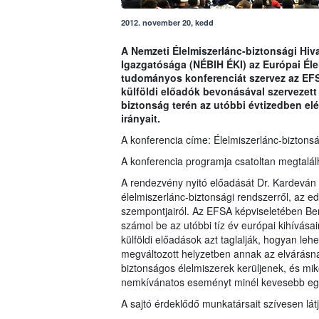
2012. november 20, kedd
A Nemzeti Élelmiszerlánc-biztonsági Hiva
Igazgatósága (NÉBIH ÉKI) az Európai Éle
tudományos konferenciát szervez az EFS
külföldi előadók bevonásával szervezett 
biztonság terén az utóbbi évtizedben elé
irányait.
A konferencia címe: Élelmiszerlánc-bizton
A konferencia programja csatoltan megtalál
A rendezvény nyitó előadását Dr. Kardeván En
élelmiszerlánc-biztonsági rendszerről, az ed
szempontjairól. Az EFSA képviseletében Ber
számol be az utóbbi tíz év európai kihívásai
külföldi előadások azt taglalják, hogyan leh
megváltozott helyzetben annak az elvárásn
biztonságos élelmiszerek kerüljenek, és mi
nemkívánatos eseményt minél kevesebb egé
A sajtó érdeklődő munkatársait szívesen lá