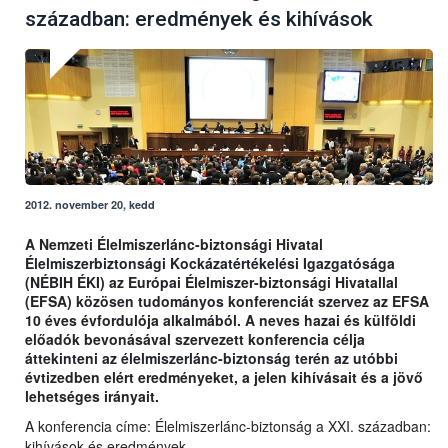
században: eredmények és kihívások
2012. november 20, kedd
A Nemzeti Élelmiszerlánc-biztonsági Hivatal
Élelmiszerbiztonsági Kockázatértékelési Igazgatósága
(NÉBIH ÉKI) az Európai Élelmiszer-biztonsági Hivatallal
(EFSA) közösen tudományos konferenciát szervez az EFSA
10 éves évfordulója alkalmából. A neves hazai és külföldi
előadók bevonásával szervezett konferencia célja
áttekinteni az élelmiszerlánc-biztonság terén az utóbbi
évtizedben elért eredményeket, a jelen kihívásait és a jövő
lehetséges irányait.
A konferencia címe: Élelmiszerlánc-biztonság a XXI. században:
kihívások és eredmények