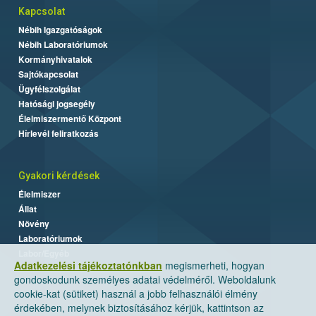
Kapcsolat
Nébih Igazgatóságok
Nébih Laboratóriumok
Kormányhivatalok
Sajtókapcsolat
Ügyfélszolgálat
Hatósági jogsegély
Élelmiszermentő Központ
Hírlevél feliratkozás
Gyakori kérdések
Élelmiszer
Állat
Növény
Laboratóriumok
Labor/Egyéb
Adatkezelési tájékoztatónkban
megismerheti, hogyan
gondoskodunk személyes adatai védelméről. Weboldalunk
cookie-kat (sütiket) használ a jobb felhasználói élmény
érdekében, melynek biztosításához kérjük, kattintson az