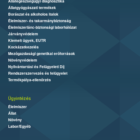
Állategészségügyi diagnosztika
Állatgyógyászati termékek
Borászat és alkoholos italok
Élelmiszer- és takarmánybiztonság
Élelmiszerlánc-biztonsági laborhálózat
Járványvédelem
Kiemelt ügyek, EUTR
Kockázatkezelés
Mezőgazdasági genetikai erőforrások
Növényvédelem
Nyilvántartási és Felügyeleti Díj
Rendszerszervezés és felügyelet
Termékpálya-ellenőrzés
Ügyintézés
Élelmiszer
Állat
Növény
Labor/Egyéb