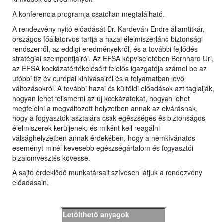
A konferencia programja csatoltan megtalálható.
A rendezvény nyitó előadását Dr. Kardeván Endre államtitkár,
országos főállatorvos tartja a hazai élelmiszerlánc-biztonsági
rendszerről, az eddigi eredményekről, és a további fejlődés
stratégiai szempontjairól. Az EFSA képviseletében Bernhard Url,
az EFSA kockázatértékelésért felelős igazgatója számol be az
utóbbi tíz év európai kihívásairól és a folyamatban levő
változásokról. A további hazai és külföldi előadások azt taglalják,
hogyan lehet felismerni az új kockázatokat, hogyan lehet
megfelelni a megváltozott helyzetben annak az elvárásnak,
hogy a fogyasztók asztalára csak egészséges és biztonságos
élelmiszerek kerüljenek, és miként kell reagálni
válsághelyzetben annak érdekében, hogy a nemkívánatos
eseményt minél kevesebb egészségártalom és fogyasztói
bizalomvesztés kövesse.
A sajtó érdeklődő munkatársait szívesen látjuk a rendezvény
előadásain.
Letölthető anyagok