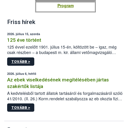
Program
Friss hírek
2026. július 15, szerda
125 éve történt
125 évvel ezelőtt 1901. július 15-én, költözött be – igaz, még
csak részben – a budapesti m. kir. állami vetőmagvizsgáló
állomás a Kis Rókus utca 15. szám alatti, Czigler Győző által
TOVÁBB >
tervezett új épületébe.
2026. július 6, hétfő
Az ebek viselkedésének megítélésében jártas
szakértők listája
A kedvtelésből tartott állatok tartásáról és forgalmazásáról szóló
41/2010. (II. 26.) Korm.rendelet szabályozza az eb okozta fizikai
sérülés, illetve ennek veszélye keletkezésekor felmerülő
TOVÁBB >
hatósági feladatokat, valamint a veszélyes eb tartását és annak
engedélyezését. Ezen eljárások során szükség esetén be kell
vonni az ebek viselkedésének megítélésében jártas szakértőt.