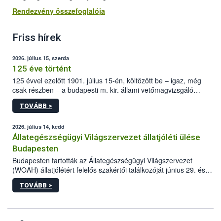
Rendezvény összefoglalója
Friss hírek
2026. július 15, szerda
125 éve történt
125 évvel ezelőtt 1901. július 15-én, költözött be – igaz, még
csak részben – a budapesti m. kir. állami vetőmagvizsgáló
állomás a Kis Rókus utca 15. szám alatti, Czigler Győző által
TOVÁBB >
tervezett új épületébe.
2026. július 14, kedd
Állategészségügyi Világszervezet állatjóléti ülése
Budapesten
Budapesten tartották az Állategészségügyi Világszervezet
(WOAH) állatjólétért felelős szakértői találkozóját június 29. és
július 2. között. Az Agrár- és Élelmiszergazdaságért Felelős
TOVÁBB >
Minisztérium (AÉM) és a Nemzeti Élelmiszerlánc-biztonsági
Hivatal (Nébih) szervezésével megvalósult rendezvény célja a
gazdasági haszonállatok jólétének elősegítése volt az európai
régió országaiban. Az ülésen, több mint 50 résztvevő osztotta