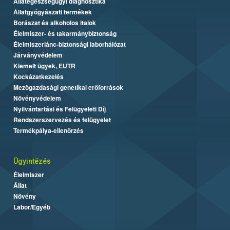
Állategészségügyi diagnosztika
Állatgyógyászati termékek
Borászat és alkoholos italok
Élelmiszer- és takarmánybiztonság
Élelmiszerlánc-biztonsági laborhálózat
Járványvédelem
Kiemelt ügyek, EUTR
Kockázatkezelés
Mezőgazdasági genetikai erőforrások
Növényvédelem
Nyilvántartási és Felügyeleti Díj
Rendszerszervezés és felügyelet
Termékpálya-ellenőrzés
Ügyintézés
Élelmiszer
Állat
Növény
Labor/Egyéb