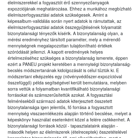
élelmiszerekkel a fogyasztót érő szennyezőanyagok
expozciójának meghatározása. Ehhez a munkához megbízható
élelmiszerfogyasztási adatok szükségesek. Amint a
képesalbum-validálás során nyert adatok is rámutattak, az
élelmiszerfogyasztási adatok összegyűjtésének folyamatát
bizonytalansági tényezők kísérik. A bizonytalanság olyan, a
mérési eredményhez társított paraméter, mely a mérendő
mennyiségnek megalapozottan tulajdonítható értékek
szóródását jellemzi. A kapott eredmények helyes
értelmezéséhez szükséges a bizonytalanság ismerete, éppen
ezért a PANEU projekt keretében a mennyiségi bizonytalanság-
becslés módszertanának kidolgozását is célul tűztük ki. E
módszertani elképzelés egy (növényvédőszer-expozícióval
összefüggő) példa segítségével került bemutatásra, melyben
sorra vettük a folyamatban kvantifikálható bizonytalansági
forrásokat és számszerűsítettük azokat. A fogyasztási
felmérésekből származó adatok kiterjesztett összetett
bizonytalansága igen jelentős, fő forrása a fogyasztott
mennyiség visszaemlékezés alapján történő becslése, melyet a
képeskönyv használat esetenként közel a felére csökkenhet. A
bizonytalansági források közül - tapasztalataink alapján -
második helyen az élelmiszerek (ételreceptek) összetételével