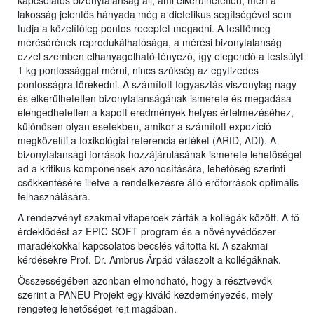
kapcsolatos bizonytalanság áll, ami elkerülhetetlen, mert a
lakosság jelentős hányada még a dietetikus segítségével sem
tudja a közelítőleg pontos receptet megadni. A testtömeg
mérésérének reprodukálhatósága, a mérési bizonytalanság
ezzel szemben elhanyagolható tényező, így elegendő a testsúlyt
1 kg pontossággal mérni, nincs szükség az egytizedes
pontosságra törekedni. A számított fogyasztás viszonylag nagy
és elkerülhetetlen bizonytalanságának ismerete és megadása
elengedhetetlen a kapott eredmények helyes értelmezéséhez,
különösen olyan esetekben, amikor a számított expozíció
megközelíti a toxikológiai referencia értéket (ARfD, ADI). A
bizonytalansági források hozzájárulásának ismerete lehetőséget
ad a kritikus komponensek azonosítására, lehetőség szerinti
csökkentésére illetve a rendelkezésre álló erőforrások optimális
felhasználására.
A rendezvényt szakmai vitapercek zárták a kollégák között. A fő
érdeklődést az EPIC-SOFT program és a növényvédőszer-
maradékokkal kapcsolatos becslés váltotta ki. A szakmai
kérdésekre Prof. Dr. Ambrus Árpád válaszolt a kollégáknak.
Összességében azonban elmondható, hogy a résztvevők
szerint a PANEU Projekt egy kiváló kezdeményezés, mely
rengeteg lehetőséget rejt magában.