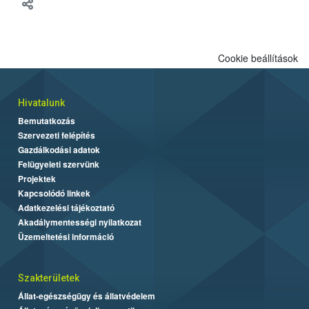
meg tapasztalatait a gazdasági haszonállatok jólétének
fejlesztéséről.
Cookie beállítások
Hivatalunk
Bemutatkozás
Szervezeti felépítés
Gazdálkodási adatok
Felügyeleti szervünk
Projektek
Kapcsolódó linkek
Adatkezelési tájékoztató
Akadálymentességi nyilatkozat
Üzemeltetési információ
Szakterületek
Állat-egészségügy és állatvédelem