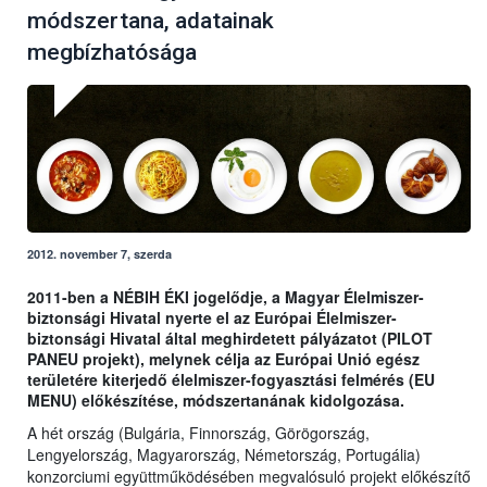
módszertana, adatainak
megbízhatósága
2012. november 7, szerda
2011-ben a NÉBIH ÉKI jogelődje, a Magyar Élelmiszer-
biztonsági Hivatal nyerte el az Európai Élelmiszer-
biztonsági Hivatal által meghirdetett pályázatot (PILOT
PANEU projekt), melynek célja az Európai Unió egész
területére kiterjedő élelmiszer-fogyasztási felmérés (EU
MENU) előkészítése, módszertanának kidolgozása.
A hét ország (Bulgária, Finnország, Görögország,
Lengyelország, Magyarország, Németország, Portugália)
konzorciumi együttműködésében megvalósuló projekt előkészítő