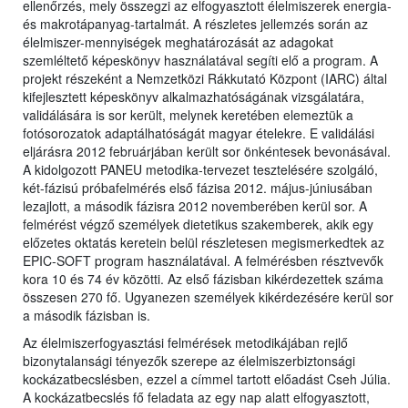
ellenőrzés, mely összegzi az elfogyasztott élelmiszerek energia-
és makrotápanyag-tartalmát. A részletes jellemzés során az
élelmiszer-mennyiségek meghatározását az adagokat
szemléltető képeskönyv használatával segíti elő a program. A
projekt részeként a Nemzetközi Rákkutató Központ (IARC) által
kifejlesztett képeskönyv alkalmazhatóságának vizsgálatára,
validálására is sor került, melynek keretében elemeztük a
fotósorozatok adaptálhatóságát magyar ételekre. E validálási
eljárásra 2012 februárjában került sor önkéntesek bevonásával.
A kidolgozott PANEU metodika-tervezet tesztelésére szolgáló,
két-fázisú próbafelmérés első fázisa 2012. május-júniusában
lezajlott, a második fázisra 2012 novemberében kerül sor. A
felmérést végző személyek dietetikus szakemberek, akik egy
előzetes oktatás keretein belül részletesen megismerkedtek az
EPIC-SOFT program használatával. A felmérésben résztvevők
kora 10 és 74 év közötti. Az első fázisban kikérdezettek száma
összesen 270 fő. Ugyanezen személyek kikérdezésére kerül sor
a második fázisban is.
Az élelmiszerfogyasztási felmérések metodikájában rejlő
bizonytalansági tényezők szerepe az élelmiszerbiztonsági
kockázatbecslésben, ezzel a címmel tartott előadást Cseh Júlia.
A kockázatbecslés fő feladata az egy nap alatt elfogyasztott,