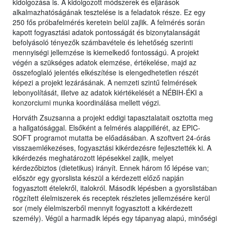
kidolgozása is. A kidolgozott módszerek és eljárások
alkalmazhatóságának tesztelése is a feladatok része. Ez egy
250 fős próbafelmérés keretein belül zajlik. A felmérés során
kapott fogyasztási adatok pontosságát és bizonytalanságát
befolyásoló tényezők számbavétele és lehetőség szerinti
mennyiségi jellemzése is kiemelkedő fontosságú. A projekt
végén a szükséges adatok elemzése, értékelése, majd az
összefoglaló jelentés elkészítése is elengedhetetlen részét
képezi a projekt lezárásának. A nemzeti szintű felmérések
lebonyolítását, illetve az adatok kiértékelését a NÉBIH-ÉKI a
konzorciumi munka koordinálása mellett végzi.
Horváth Zsuzsanna a projekt eddigi tapasztalatait osztotta meg
a hallgatósággal. Elsőként a felmérés alappillérét, az EPIC-
SOFT programot mutatta be előadásában. A szoftvert 24-órás
visszaemlékezéses, fogyasztási kikérdezésre fejlesztették ki. A
kikérdezés meghatározott lépésekkel zajlik, melyet
kérdezőbiztos (dietetikus) irányít. Ennek három fő lépése van;
először egy gyorslista készül a kérdezett előző napján
fogyasztott ételekről, italokról. Második lépésben a gyorslistában
rögzített élelmiszerek és receptek részletes jellemzésére kerül
sor (mely élelmiszerből mennyit fogyasztott a kikérdezett
személy). Végül a harmadik lépés egy tápanyag alapú, minőségi