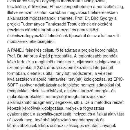
éves korosztályra) egységes módszertan kidolgozása,
tesztelése, értékelése. Ehhez elengedhetetlen a nemzetközileg,
illetve nemzeti szinten korábban megvalósult felmérésekben
alkalmazott módszertanok ismerete. Prof. Dr. Bíró György a
projekt Tudományos Tanácsadó Testületének elnökeként
részletes előadás tartott a nemzeti és nemzetközi
élelmiszerfogyasztási felmérések típusairól és az alkalmazott
módszerek lehetőségeiről.
A PANEU felmérés céljait, fő feladatait a projekt koordinálója
Prof. Dr. Ambrus Árpád prezentálta. A legfontosabb teendők
közé tartozik a megfelelő módszerek, eljárások kidolgozása a
személyenkénti 2x24 órás visszaemlékezéses interjúsított
formában, dietetikus által irányított módszerrel, a véletlen
kiválasztáson alapuló mintavételi terv(ek) kidolgozása, az EPIC-
SOFT szoftver adatbázisának feltöltése nemzeti adatokkal (pl.
receptekkel, élelmiszerlistával, ezekhez tartozó energia- és
makrotápértékekkel, mennyiségi meghatározásukhoz
alkalmazható adagmennyiségekkel, stb.). De a metodika részét
képezik kérdőívek kidolgozása, melyek a fogyasztási
gyakoriságot, a szociális-gazdasági helyzet és a fizikai aktivitást
célozzák meg, továbbá tájékoztató segédanyagok és
kérdezőbiztosok kiképzéséhez szükséges oktatási anyagok