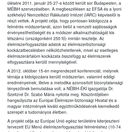
ülésére 2011. január 25-27-e között került sor Budapesten, a
MÉBiH szervezésében. A megbeszélésen az EFSA és a lyoni
székhelyű Nemzetközi Rákkutató Intézet (IARC) képviselői is
részt vettek. A projekt célja, hogy pontosan kidolgozza a
felmérés módszertanát, azon belül a nemzeti sajátosságok
érvényesíthetőségét és a módszer alkalmazhatóságát kis
létszámú (országonként 250 fő) mintán tesztelje. Az
élelmiszerfogyasztási adatok az élelmiszerbiztonsági
kockázatbecslésben nélkülözhetetlenek, mivel az esetleges
élelmiszerártalom kockázata összefügg az élelmiszerek
elfogyasztásra kerülő mennyiségével.
A 2012. október 15-én megrendezett konferenciát, melynek
témája a kidolgozásra kerülő módszertan, valamint eddigi
eredményeinek, illetve a metodika azonosított bizonytalansági
tényezőinek bemutatása volt, a NÉBIH-ÉKI igazgatója Dr.
Szeitzné Dr. Szabó Mária nyitotta meg. Köszöntőjében
hangsúlyozta az Európai Élelmiszer-biztonsági Hivatal és a
magyar intézmények kiváló együttműködésének kiemelkedő
szerepét a tudományos életben.
A projekt célja az Európai Unió egész területére kiterjeszteni
tervezett EU Menü élelmiszerfogyasztási felméréshez (10-74