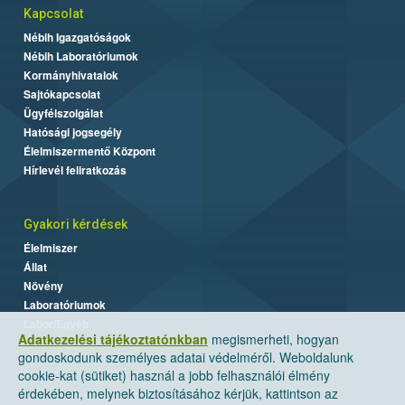
Kapcsolat
Nébih Igazgatóságok
Nébih Laboratóriumok
Kormányhivatalok
Sajtókapcsolat
Ügyfélszolgálat
Hatósági jogsegély
Élelmiszermentő Központ
Hírlevél feliratkozás
Gyakori kérdések
Élelmiszer
Állat
Növény
Laboratóriumok
Labor/Egyéb
Adatkezelési tájékoztatónkban
megismerheti, hogyan
gondoskodunk személyes adatai védelméről. Weboldalunk
cookie-kat (sütiket) használ a jobb felhasználói élmény
érdekében, melynek biztosításához kérjük, kattintson az