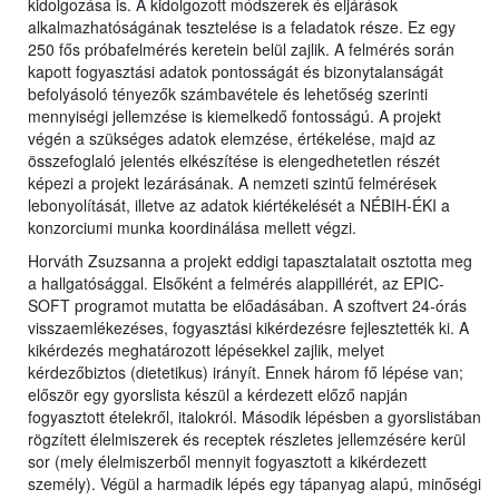
kidolgozása is. A kidolgozott módszerek és eljárások
alkalmazhatóságának tesztelése is a feladatok része. Ez egy
250 fős próbafelmérés keretein belül zajlik. A felmérés során
kapott fogyasztási adatok pontosságát és bizonytalanságát
befolyásoló tényezők számbavétele és lehetőség szerinti
mennyiségi jellemzése is kiemelkedő fontosságú. A projekt
végén a szükséges adatok elemzése, értékelése, majd az
összefoglaló jelentés elkészítése is elengedhetetlen részét
képezi a projekt lezárásának. A nemzeti szintű felmérések
lebonyolítását, illetve az adatok kiértékelését a NÉBIH-ÉKI a
konzorciumi munka koordinálása mellett végzi.
Horváth Zsuzsanna a projekt eddigi tapasztalatait osztotta meg
a hallgatósággal. Elsőként a felmérés alappillérét, az EPIC-
SOFT programot mutatta be előadásában. A szoftvert 24-órás
visszaemlékezéses, fogyasztási kikérdezésre fejlesztették ki. A
kikérdezés meghatározott lépésekkel zajlik, melyet
kérdezőbiztos (dietetikus) irányít. Ennek három fő lépése van;
először egy gyorslista készül a kérdezett előző napján
fogyasztott ételekről, italokról. Második lépésben a gyorslistában
rögzített élelmiszerek és receptek részletes jellemzésére kerül
sor (mely élelmiszerből mennyit fogyasztott a kikérdezett
személy). Végül a harmadik lépés egy tápanyag alapú, minőségi