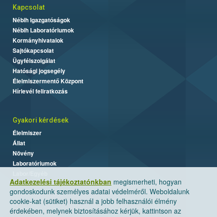
Kapcsolat
Nébih Igazgatóságok
Nébih Laboratóriumok
Kormányhivatalok
Sajtókapcsolat
Ügyfélszolgálat
Hatósági jogsegély
Élelmiszermentő Központ
Hírlevél feliratkozás
Gyakori kérdések
Élelmiszer
Állat
Növény
Laboratóriumok
Labor/Egyéb
Adatkezelési tájékoztatónkban
megismerheti, hogyan
gondoskodunk személyes adatai védelméről. Weboldalunk
cookie-kat (sütiket) használ a jobb felhasználói élmény
érdekében, melynek biztosításához kérjük, kattintson az