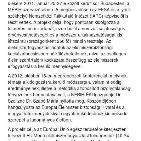
ülésére 2011. január 25-27-e között került sor Budapesten, a
MÉBiH szervezésében. A megbeszélésen az EFSA és a lyoni
székhelyű Nemzetközi Rákkutató Intézet (IARC) képviselői is
részt vettek. A projekt célja, hogy pontosan kidolgozza a
felmérés módszertanát, azon belül a nemzeti sajátosságok
érvényesíthetőségét és a módszer alkalmazhatóságát kis
létszámú (országonként 250 fő) mintán tesztelje. Az
élelmiszerfogyasztási adatok az élelmiszerbiztonsági
kockázatbecslésben nélkülözhetetlenek, mivel az esetleges
élelmiszerártalom kockázata összefügg az élelmiszerek
elfogyasztásra kerülő mennyiségével.
A 2012. október 15-én megrendezett konferenciát, melynek
témája a kidolgozásra kerülő módszertan, valamint eddigi
eredményeinek, illetve a metodika azonosított bizonytalansági
tényezőinek bemutatása volt, a NÉBIH-ÉKI igazgatója Dr.
Szeitzné Dr. Szabó Mária nyitotta meg. Köszöntőjében
hangsúlyozta az Európai Élelmiszer-biztonsági Hivatal és a
magyar intézmények kiváló együttműködésének kiemelkedő
szerepét a tudományos életben.
A projekt célja az Európai Unió egész területére kiterjeszteni
tervezett EU Menü élelmiszerfogyasztási felméréshez (10-74