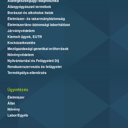
Állategészségügyi diagnosztika
Állatgyógyászati termékek
Borászat és alkoholos italok
Élelmiszer- és takarmánybiztonság
Élelmiszerlánc-biztonsági laborhálózat
Járványvédelem
Kiemelt ügyek, EUTR
Kockázatkezelés
Mezőgazdasági genetikai erőforrások
Növényvédelem
Nyilvántartási és Felügyeleti Díj
Rendszerszervezés és felügyelet
Termékpálya-ellenőrzés
Ügyintézés
Élelmiszer
Állat
Növény
Labor/Egyéb