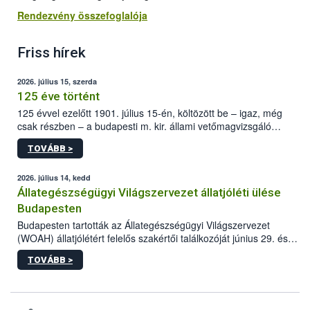
Rendezvény összefoglalója
Friss hírek
2026. július 15, szerda
125 éve történt
125 évvel ezelőtt 1901. július 15-én, költözött be – igaz, még
csak részben – a budapesti m. kir. állami vetőmagvizsgáló
állomás a Kis Rókus utca 15. szám alatti, Czigler Győző által
TOVÁBB >
tervezett új épületébe.
2026. július 14, kedd
Állategészségügyi Világszervezet állatjóléti ülése
Budapesten
Budapesten tartották az Állategészségügyi Világszervezet
(WOAH) állatjólétért felelős szakértői találkozóját június 29. és
július 2. között. Az Agrár- és Élelmiszergazdaságért Felelős
TOVÁBB >
Minisztérium (AÉM) és a Nemzeti Élelmiszerlánc-biztonsági
Hivatal (Nébih) szervezésével megvalósult rendezvény célja a
gazdasági haszonállatok jólétének elősegítése volt az európai
régió országaiban. Az ülésen, több mint 50 résztvevő osztotta