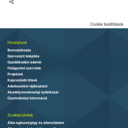
meg tapasztalatait a gazdasági haszonállatok jólétének
fejlesztéséről.
Cookie beállítások
Hivatalunk
Bemutatkozás
Szervezeti felépítés
Gazdálkodási adatok
Felügyeleti szervünk
Projektek
Kapcsolódó linkek
Adatkezelési tájékoztató
Akadálymentességi nyilatkozat
Üzemeltetési információ
Szakterületek
Állat-egészségügy és állatvédelem