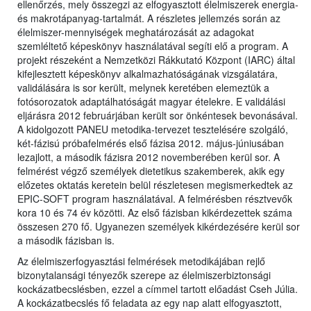
ellenőrzés, mely összegzi az elfogyasztott élelmiszerek energia-
és makrotápanyag-tartalmát. A részletes jellemzés során az
élelmiszer-mennyiségek meghatározását az adagokat
szemléltető képeskönyv használatával segíti elő a program. A
projekt részeként a Nemzetközi Rákkutató Központ (IARC) által
kifejlesztett képeskönyv alkalmazhatóságának vizsgálatára,
validálására is sor került, melynek keretében elemeztük a
fotósorozatok adaptálhatóságát magyar ételekre. E validálási
eljárásra 2012 februárjában került sor önkéntesek bevonásával.
A kidolgozott PANEU metodika-tervezet tesztelésére szolgáló,
két-fázisú próbafelmérés első fázisa 2012. május-júniusában
lezajlott, a második fázisra 2012 novemberében kerül sor. A
felmérést végző személyek dietetikus szakemberek, akik egy
előzetes oktatás keretein belül részletesen megismerkedtek az
EPIC-SOFT program használatával. A felmérésben résztvevők
kora 10 és 74 év közötti. Az első fázisban kikérdezettek száma
összesen 270 fő. Ugyanezen személyek kikérdezésére kerül sor
a második fázisban is.
Az élelmiszerfogyasztási felmérések metodikájában rejlő
bizonytalansági tényezők szerepe az élelmiszerbiztonsági
kockázatbecslésben, ezzel a címmel tartott előadást Cseh Júlia.
A kockázatbecslés fő feladata az egy nap alatt elfogyasztott,