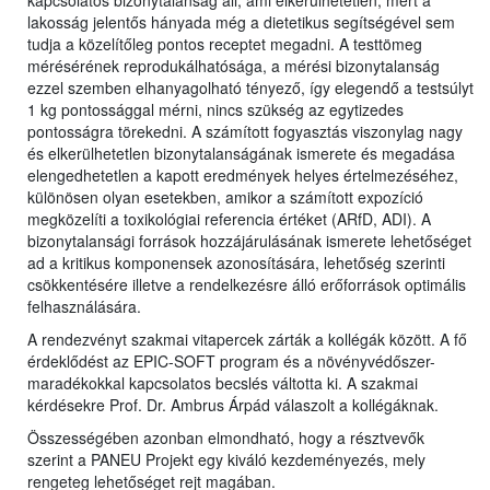
kapcsolatos bizonytalanság áll, ami elkerülhetetlen, mert a
lakosság jelentős hányada még a dietetikus segítségével sem
tudja a közelítőleg pontos receptet megadni. A testtömeg
mérésérének reprodukálhatósága, a mérési bizonytalanság
ezzel szemben elhanyagolható tényező, így elegendő a testsúlyt
1 kg pontossággal mérni, nincs szükség az egytizedes
pontosságra törekedni. A számított fogyasztás viszonylag nagy
és elkerülhetetlen bizonytalanságának ismerete és megadása
elengedhetetlen a kapott eredmények helyes értelmezéséhez,
különösen olyan esetekben, amikor a számított expozíció
megközelíti a toxikológiai referencia értéket (ARfD, ADI). A
bizonytalansági források hozzájárulásának ismerete lehetőséget
ad a kritikus komponensek azonosítására, lehetőség szerinti
csökkentésére illetve a rendelkezésre álló erőforrások optimális
felhasználására.
A rendezvényt szakmai vitapercek zárták a kollégák között. A fő
érdeklődést az EPIC-SOFT program és a növényvédőszer-
maradékokkal kapcsolatos becslés váltotta ki. A szakmai
kérdésekre Prof. Dr. Ambrus Árpád válaszolt a kollégáknak.
Összességében azonban elmondható, hogy a résztvevők
szerint a PANEU Projekt egy kiváló kezdeményezés, mely
rengeteg lehetőséget rejt magában.