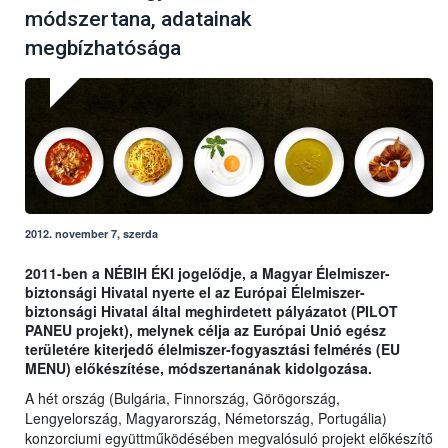
módszertana, adatainak
megbízhatósága
2012. november 7, szerda
2011-ben a NÉBIH ÉKI jogelődje, a Magyar Élelmiszer-
biztonsági Hivatal nyerte el az Európai Élelmiszer-
biztonsági Hivatal által meghirdetett pályázatot (PILOT
PANEU projekt), melynek célja az Európai Unió egész
területére kiterjedő élelmiszer-fogyasztási felmérés (EU
MENU) előkészítése, módszertanának kidolgozása.
A hét ország (Bulgária, Finnország, Görögország,
Lengyelország, Magyarország, Németország, Portugália)
konzorciumi együttműködésében megvalósuló projekt előkészítő