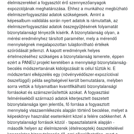
élelmiszerekkel a fogyasztót érő szennyezőanyagok
expozciójának meghatározása. Ehhez a munkához megbízható
élelmiszerfogyasztási adatok szükségesek. Amint a
képesalbum-validálás során nyert adatok is rámutattak, az
élelmiszerfogyasztási adatok összegyűjtésének folyamatát
bizonytalansági tényezők kísérik. A bizonytalanság olyan, a
mérési eredményhez társított paraméter, mely a mérendő
mennyiségnek megalapozottan tulajdonítható értékek
szóródását jellemzi. A kapott eredmények helyes
értelmezéséhez szükséges a bizonytalanság ismerete, éppen
ezért a PANEU projekt keretében a mennyiségi bizonytalanság-
becslés módszertanának kidolgozását is célul tűztük ki. E
módszertani elképzelés egy (növényvédőszer-expozícióval
összefüggő) példa segítségével került bemutatásra, melyben
sorra vettük a folyamatban kvantifikálható bizonytalansági
forrásokat és számszerűsítettük azokat. A fogyasztási
felmérésekből származó adatok kiterjesztett összetett
bizonytalansága igen jelentős, fő forrása a fogyasztott
mennyiség visszaemlékezés alapján történő becslése, melyet a
képeskönyv használat esetenként közel a felére csökkenhet. A
bizonytalansági források közül - tapasztalataink alapján -
második helyen az élelmiszerek (ételreceptek) összetételével