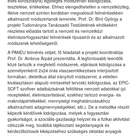
éves korosztályra) egységes módszertan kidolgozása,
tesztelése, értékelése. Ehhez elengedhetetlen a nemzetközileg,
illetve nemzeti szinten korábban megvalósult felmérésekben
alkalmazott módszertanok ismerete. Prof. Dr. Bíró György a
projekt Tudományos Tanácsadó Testületének elnökeként
részletes előadás tartott a nemzeti és nemzetközi
élelmiszerfogyasztási felmérések típusairól és az alkalmazott
módszerek lehetőségeiről.
A PANEU felmérés céljait, fő feladatait a projekt koordinálója
Prof. Dr. Ambrus Árpád prezentálta. A legfontosabb teendők
közé tartozik a megfelelő módszerek, eljárások kidolgozása a
személyenkénti 2x24 órás visszaemlékezéses interjúsított
formában, dietetikus által irányított módszerrel, a véletlen
kiválasztáson alapuló mintavételi terv(ek) kidolgozása, az EPIC-
SOFT szoftver adatbázisának feltöltése nemzeti adatokkal (pl.
receptekkel, élelmiszerlistával, ezekhez tartozó energia- és
makrotápértékekkel, mennyiségi meghatározásukhoz
alkalmazható adagmennyiségekkel, stb.). De a metodika részét
képezik kérdőívek kidolgozása, melyek a fogyasztási
gyakoriságot, a szociális-gazdasági helyzet és a fizikai aktivitást
célozzák meg, továbbá tájékoztató segédanyagok és
kérdezőbiztosok kiképzéséhez szükséges oktatási anyagok