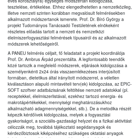
éves korosztályra) egységes módszertan kidolgozása,
tesztelése, értékelése. Ehhez elengedhetetlen a nemzetközileg,
illetve nemzeti szinten korábban megvalósult felmérésekben
alkalmazott módszertanok ismerete. Prof. Dr. Bíró György a
projekt Tudományos Tanácsadó Testületének elnökeként
részletes előadás tartott a nemzeti és nemzetközi
élelmiszerfogyasztási felmérések típusairól és az alkalmazott
módszerek lehetőségeiről.
A PANEU felmérés céljait, fő feladatait a projekt koordinálója
Prof. Dr. Ambrus Árpád prezentálta. A legfontosabb teendők
közé tartozik a megfelelő módszerek, eljárások kidolgozása a
személyenkénti 2x24 órás visszaemlékezéses interjúsított
formában, dietetikus által irányított módszerrel, a véletlen
kiválasztáson alapuló mintavételi terv(ek) kidolgozása, az EPIC-
SOFT szoftver adatbázisának feltöltése nemzeti adatokkal (pl.
receptekkel, élelmiszerlistával, ezekhez tartozó energia- és
makrotápértékekkel, mennyiségi meghatározásukhoz
alkalmazható adagmennyiségekkel, stb.). De a metodika részét
képezik kérdőívek kidolgozása, melyek a fogyasztási
gyakoriságot, a szociális-gazdasági helyzet és a fizikai aktivitást
célozzák meg, továbbá tájékoztató segédanyagok és
kérdezőbiztosok kiképzéséhez szükséges oktatási anyagok