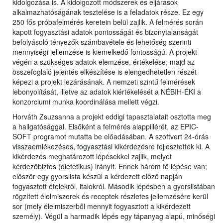
kidolgozása is. A kidolgozott módszerek és eljárások
alkalmazhatóságának tesztelése is a feladatok része. Ez egy
250 fős próbafelmérés keretein belül zajlik. A felmérés során
kapott fogyasztási adatok pontosságát és bizonytalanságát
befolyásoló tényezők számbavétele és lehetőség szerinti
mennyiségi jellemzése is kiemelkedő fontosságú. A projekt
végén a szükséges adatok elemzése, értékelése, majd az
összefoglaló jelentés elkészítése is elengedhetetlen részét
képezi a projekt lezárásának. A nemzeti szintű felmérések
lebonyolítását, illetve az adatok kiértékelését a NÉBIH-ÉKI a
konzorciumi munka koordinálása mellett végzi.
Horváth Zsuzsanna a projekt eddigi tapasztalatait osztotta meg
a hallgatósággal. Elsőként a felmérés alappillérét, az EPIC-
SOFT programot mutatta be előadásában. A szoftvert 24-órás
visszaemlékezéses, fogyasztási kikérdezésre fejlesztették ki. A
kikérdezés meghatározott lépésekkel zajlik, melyet
kérdezőbiztos (dietetikus) irányít. Ennek három fő lépése van;
először egy gyorslista készül a kérdezett előző napján
fogyasztott ételekről, italokról. Második lépésben a gyorslistában
rögzített élelmiszerek és receptek részletes jellemzésére kerül
sor (mely élelmiszerből mennyit fogyasztott a kikérdezett
személy). Végül a harmadik lépés egy tápanyag alapú, minőségi