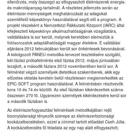
ellenőrzés, mely összegzi az elfogyasztott élelmiszerek energia-
és makrotápanyag-tartalmát. A részletes jellemzés során az
élelmiszer-mennyiségek meghatározását az adagokat
szemléltető képeskönyv használatával segíti elő a program. A
projekt részeként a Nemzetközi Rákkutató Központ (IARC) által
kifejlesztett képeskönyv alkalmazhatóságának vizsgálatára,
validálására is sor került, melynek keretében elemeztük a
fotósorozatok adaptálhatóságát magyar ételekre. E validálási
eljárásra 2012 februárjában került sor önkéntesek bevonásával.
A kidolgozott PANEU metodika-tervezet tesztelésére szolgáló,
két-fázisú próbafelmérés első fázisa 2012. május-júniusában
lezajlott, a második fázisra 2012 novemberében kerül sor. A
felmérést végző személyek dietetikus szakemberek, akik egy
előzetes oktatás keretein belül részletesen megismerkedtek az
EPIC-SOFT program használatával. A felmérésben résztvevők
kora 10 és 74 év közötti. Az első fázisban kikérdezettek száma
összesen 270 fő. Ugyanezen személyek kikérdezésére kerül sor
a második fázisban is.
Az élelmiszerfogyasztási felmérések metodikájában rejlő
bizonytalansági tényezők szerepe az élelmiszerbiztonsági
kockázatbecslésben, ezzel a címmel tartott előadást Cseh Júlia.
A kockázatbecslés fő feladata az egy nap alatt elfogyasztott,