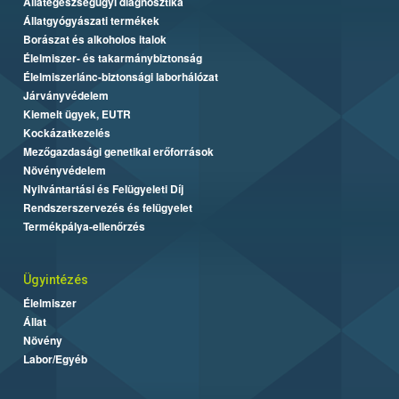
Állategészségügyi diagnosztika
Állatgyógyászati termékek
Borászat és alkoholos italok
Élelmiszer- és takarmánybiztonság
Élelmiszerlánc-biztonsági laborhálózat
Járványvédelem
Kiemelt ügyek, EUTR
Kockázatkezelés
Mezőgazdasági genetikai erőforrások
Növényvédelem
Nyilvántartási és Felügyeleti Díj
Rendszerszervezés és felügyelet
Termékpálya-ellenőrzés
Ügyintézés
Élelmiszer
Állat
Növény
Labor/Egyéb