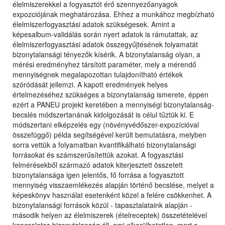
élelmiszerekkel a fogyasztót érő szennyezőanyagok
expozciójának meghatározása. Ehhez a munkához megbízható
élelmiszerfogyasztási adatok szükségesek. Amint a
képesalbum-validálás során nyert adatok is rámutattak, az
élelmiszerfogyasztási adatok összegyűjtésének folyamatát
bizonytalansági tényezők kísérik. A bizonytalanság olyan, a
mérési eredményhez társított paraméter, mely a mérendő
mennyiségnek megalapozottan tulajdonítható értékek
szóródását jellemzi. A kapott eredmények helyes
értelmezéséhez szükséges a bizonytalanság ismerete, éppen
ezért a PANEU projekt keretében a mennyiségi bizonytalanság-
becslés módszertanának kidolgozását is célul tűztük ki. E
módszertani elképzelés egy (növényvédőszer-expozícióval
összefüggő) példa segítségével került bemutatásra, melyben
sorra vettük a folyamatban kvantifikálható bizonytalansági
forrásokat és számszerűsítettük azokat. A fogyasztási
felmérésekből származó adatok kiterjesztett összetett
bizonytalansága igen jelentős, fő forrása a fogyasztott
mennyiség visszaemlékezés alapján történő becslése, melyet a
képeskönyv használat esetenként közel a felére csökkenhet. A
bizonytalansági források közül - tapasztalataink alapján -
második helyen az élelmiszerek (ételreceptek) összetételével