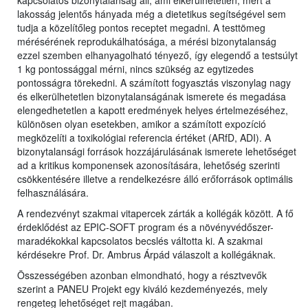
kapcsolatos bizonytalanság áll, ami elkerülhetetlen, mert a
lakosság jelentős hányada még a dietetikus segítségével sem
tudja a közelítőleg pontos receptet megadni. A testtömeg
mérésérének reprodukálhatósága, a mérési bizonytalanság
ezzel szemben elhanyagolható tényező, így elegendő a testsúlyt
1 kg pontossággal mérni, nincs szükség az egytizedes
pontosságra törekedni. A számított fogyasztás viszonylag nagy
és elkerülhetetlen bizonytalanságának ismerete és megadása
elengedhetetlen a kapott eredmények helyes értelmezéséhez,
különösen olyan esetekben, amikor a számított expozíció
megközelíti a toxikológiai referencia értéket (ARfD, ADI). A
bizonytalansági források hozzájárulásának ismerete lehetőséget
ad a kritikus komponensek azonosítására, lehetőség szerinti
csökkentésére illetve a rendelkezésre álló erőforrások optimális
felhasználására.
A rendezvényt szakmai vitapercek zárták a kollégák között. A fő
érdeklődést az EPIC-SOFT program és a növényvédőszer-
maradékokkal kapcsolatos becslés váltotta ki. A szakmai
kérdésekre Prof. Dr. Ambrus Árpád válaszolt a kollégáknak.
Összességében azonban elmondható, hogy a résztvevők
szerint a PANEU Projekt egy kiváló kezdeményezés, mely
rengeteg lehetőséget rejt magában.