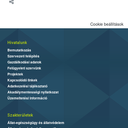
meg tapasztalatait a gazdasági haszonállatok jólétének
fejlesztéséről.
Cookie beállítások
Hivatalunk
Bemutatkozás
Szervezeti felépítés
Gazdálkodási adatok
Felügyeleti szervünk
Projektek
Kapcsolódó linkek
Adatkezelési tájékoztató
Akadálymentességi nyilatkozat
Üzemeltetési információ
Szakterületek
Állat-egészségügy és állatvédelem