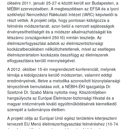
ülésére 2011. január 25-27-e között került sor Budapesten, a
MÉBiH szervezésében. A megbeszélésen az EFSA és a lyoni
székhelyű Nemzetközi Rákkutató Intézet (IARC) képviselői is
részt vettek. A projekt célja, hogy pontosan kidolgozza a
felmérés módszertanát, azon belül a nemzeti sajátosságok
érvényesíthetőségét és a módszer alkalmazhatóságát kis
létszámú (országonként 250 fő) mintán tesztelje. Az
élelmiszerfogyasztási adatok az élelmiszerbiztonsági
kockázatbecslésben nélkülözhetetlenek, mivel az esetleges
élelmiszerártalom kockázata összefügg az élelmiszerek
elfogyasztásra kerülő mennyiségével.
A 2012. október 15-én megrendezett konferenciát, melynek
témája a kidolgozásra kerülő módszertan, valamint eddigi
eredményeinek, illetve a metodika azonosított bizonytalansági
tényezőinek bemutatása volt, a NÉBIH-ÉKI igazgatója Dr.
Szeitzné Dr. Szabó Mária nyitotta meg. Köszöntőjében
hangsúlyozta az Európai Élelmiszer-biztonsági Hivatal és a
magyar intézmények kiváló együttműködésének kiemelkedő
szerepét a tudományos életben.
A projekt célja az Európai Unió egész területére kiterjeszteni
tervezett EU Menü élelmiszerfogyasztási felméréshez (10-74