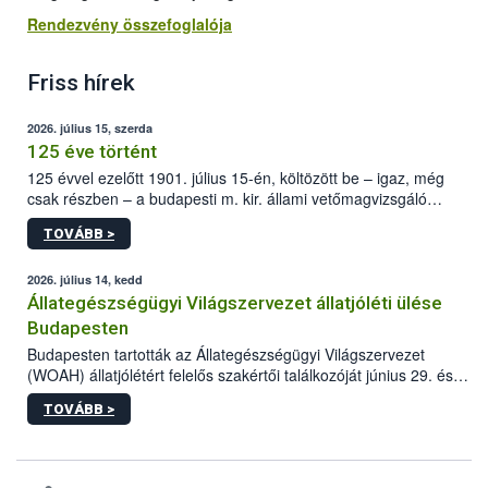
Rendezvény összefoglalója
Friss hírek
2026. július 15, szerda
125 éve történt
125 évvel ezelőtt 1901. július 15-én, költözött be – igaz, még
csak részben – a budapesti m. kir. állami vetőmagvizsgáló
állomás a Kis Rókus utca 15. szám alatti, Czigler Győző által
TOVÁBB >
tervezett új épületébe.
2026. július 14, kedd
Állategészségügyi Világszervezet állatjóléti ülése
Budapesten
Budapesten tartották az Állategészségügyi Világszervezet
(WOAH) állatjólétért felelős szakértői találkozóját június 29. és
július 2. között. Az Agrár- és Élelmiszergazdaságért Felelős
TOVÁBB >
Minisztérium (AÉM) és a Nemzeti Élelmiszerlánc-biztonsági
Hivatal (Nébih) szervezésével megvalósult rendezvény célja a
gazdasági haszonállatok jólétének elősegítése volt az európai
régió országaiban. Az ülésen, több mint 50 résztvevő osztotta