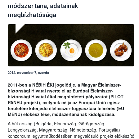
módszertana, adatainak
megbízhatósága
2012. november 7, szerda
2011-ben a NÉBIH ÉKI jogelődje, a Magyar Élelmiszer-
biztonsági Hivatal nyerte el az Európai Élelmiszer-
biztonsági Hivatal által meghirdetett pályázatot (PILOT
PANEU projekt), melynek célja az Európai Unió egész
területére kiterjedő élelmiszer-fogyasztási felmérés (EU
MENU) előkészítése, módszertanának kidolgozása.
A hét ország (Bulgária, Finnország, Görögország,
Lengyelország, Magyarország, Németország, Portugália)
konzorciumi együttműködésében megvalósuló projekt előkészítő