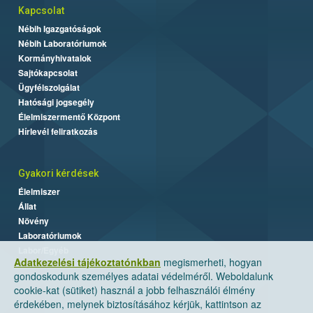
Kapcsolat
Nébih Igazgatóságok
Nébih Laboratóriumok
Kormányhivatalok
Sajtókapcsolat
Ügyfélszolgálat
Hatósági jogsegély
Élelmiszermentő Központ
Hírlevél feliratkozás
Gyakori kérdések
Élelmiszer
Állat
Növény
Laboratóriumok
Labor/Egyéb
Adatkezelési tájékoztatónkban
megismerheti, hogyan
gondoskodunk személyes adatai védelméről. Weboldalunk
cookie-kat (sütiket) használ a jobb felhasználói élmény
érdekében, melynek biztosításához kérjük, kattintson az