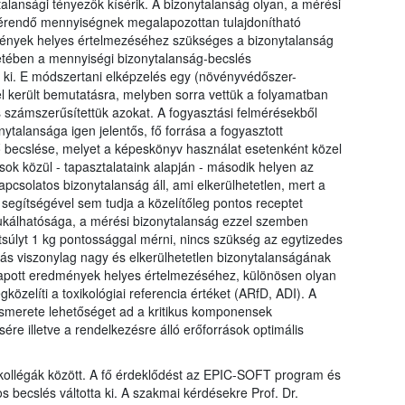
alansági tényezők kísérik. A bizonytalanság olyan, a mérési
érendő mennyiségnek megalapozottan tulajdonítható
dmények helyes értelmezéséhez szükséges a bizonytalanság
etében a mennyiségi bizonytalanság-becslés
k ki. E módszertani elképzelés egy (növényvédőszer-
l került bemutatásra, melyben sorra vettük a folyamatban
és számszerűsítettük azokat. A fogyasztási felmérésekből
nytalansága igen jelentős, fő forrása a fogyasztott
 becslése, melyet a képeskönyv használat esetenként közel
sok közül - tapasztalataink alapján - második helyen az
apcsolatos bizonytalanság áll, ami elkerülhetetlen, mert a
segítségével sem tudja a közelítőleg pontos receptet
kálhatósága, a mérési bizonytalanság ezzel szemben
tsúlyt 1 kg pontossággal mérni, nincs szükség az egytizedes
tás viszonylag nagy és elkerülhetetlen bizonytalanságának
apott eredmények helyes értelmezéséhez, különösen olyan
özelíti a toxikológiai referencia értéket (ARfD, ADI). A
ismerete lehetőséget ad a kritikus komponensek
ére illetve a rendelkezésre álló erőforrások optimális
kollégák között. A fő érdeklődést az EPIC-SOFT program és
becslés váltotta ki. A szakmai kérdésekre Prof. Dr.