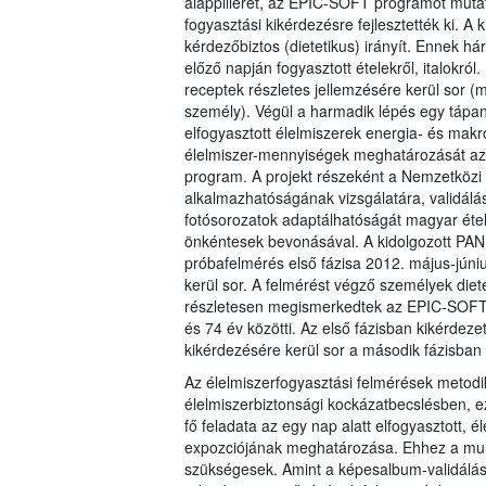
alappillérét, az EPIC-SOFT programot muta
fogyasztási kikérdezésre fejlesztették ki. A
kérdezőbiztos (dietetikus) irányít. Ennek há
előző napján fogyasztott ételekről, italokró
receptek részletes jellemzésére kerül sor (m
személy). Végül a harmadik lépés egy tápan
elfogyasztott élelmiszerek energia- és makr
élelmiszer-mennyiségek meghatározását az 
program. A projekt részeként a Nemzetközi R
alkalmazhatóságának vizsgálatára, validálás
fotósorozatok adaptálhatóságát magyar étele
önkéntesek bevonásával. A kidolgozott PANE
próbafelmérés első fázisa 2012. május-júni
kerül sor. A felmérést végző személyek diet
részletesen megismerkedtek az EPIC-SOFT 
és 74 év közötti. Az első fázisban kikérde
kikérdezésére kerül sor a második fázisban 
Az élelmiszerfogyasztási felmérések metodi
élelmiszerbiztonsági kockázatbecslésben, ez
fő feladata az egy nap alatt elfogyasztott,
expozciójának meghatározása. Ehhez a mun
szükségesek. Amint a képesalbum-validálás 