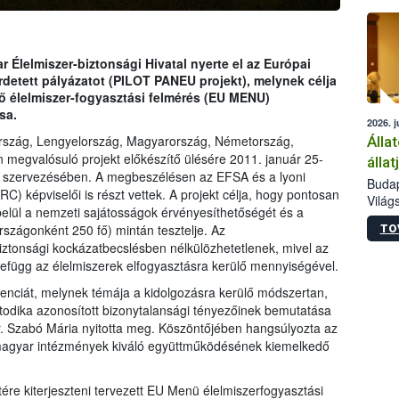
épüle
 Élelmiszer-biztonsági Hivatal nyerte el az Európai
irdetett pályázatot (PILOT PANEU projekt), melynek célja
dő élelmiszer-fogyasztási felmérés (EU MENU)
sa.
2026. j
ország, Lengyelország, Magyarország, Németország,
Álla
megvalósuló projekt előkészítő ülésére 2011. január 25-
álla
H szervezésében. A megbeszélésen az EFSA és a lyoni
Budap
C) képviselői is részt vettek. A projekt célja, hogy pontosan
Világ
elül a nemzeti sajátosságok érvényesíthetőségét és a
szakér
szágonként 250 fő) mintán tesztelje. Az
TO
Az Ag
iztonsági kockázatbecslésben nélkülözhetetlenek, mivel az
Minis
efügg az élelmiszerek elfogyasztásra kerülő mennyiségével.
bizto
megva
enciát, melynek témája a kidolgozásra kerülő módszertan,
haszo
etodika azonosított bizonytalansági tényezőinek bemutatása
európ
Dr. Szabó Mária nyitotta meg. Köszöntőjében hangsúlyozta az
50 ré
a magyar intézmények kiváló együttműködésének kiemelkedő
gazda
tére kiterjeszteni tervezett EU Menü élelmiszerfogyasztási