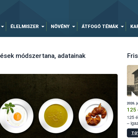
ÉLELMISZER
NÖVÉNY
ÁTFOGÓ TÉMÁK
KA
rések módszertana, adatainak
Fris
2026. j
125 
125 é
– iga
állam
TO
15. sz