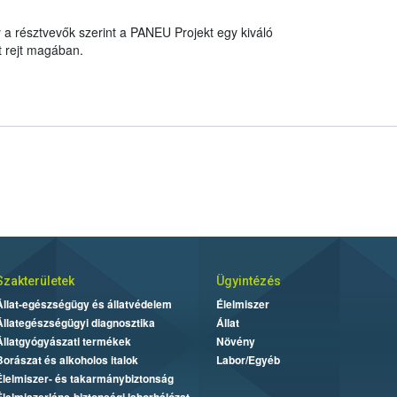
 résztvevők szerint a PANEU Projekt egy kiváló
 rejt magában.
Szakterületek
Ügyintézés
Állat-egészségügy és állatvédelem
Élelmiszer
Állategészségügyi diagnosztika
Állat
Állatgyógyászati termékek
Növény
Borászat és alkoholos italok
Labor/Egyéb
Élelmiszer- és takarmánybiztonság