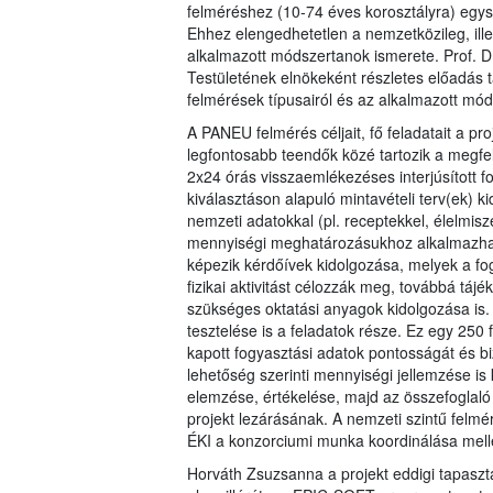
felméréshez (10-74 éves korosztályra) egys
Ehhez elengedhetetlen a nemzetközileg, ill
alkalmazott módszertanok ismerete. Prof. 
Testületének elnökeként részletes előadás t
felmérések típusairól és az alkalmazott mód
A PANEU felmérés céljait, fő feladatait a pr
legfontosabb teendők közé tartozik a megfe
2x24 órás visszaemlékezéses interjúsított for
kiválasztáson alapuló mintavételi terv(ek) 
nemzeti adatokkal (pl. receptekkel, élelmisz
mennyiségi meghatározásukhoz alkalmazhat
képezik kérdőívek kidolgozása, melyek a fog
fizikai aktivitást célozzák meg, továbbá t
szükséges oktatási anyagok kidolgozása is.
tesztelése is a feladatok része. Ez egy 250 
kapott fogyasztási adatok pontosságát és b
lehetőség szerinti mennyiségi jellemzése i
elemzése, értékelése, majd az összefoglaló 
projekt lezárásának. A nemzeti szintű felmér
ÉKI a konzorciumi munka koordinálása melle
Horváth Zsuzsanna a projekt eddigi tapaszta