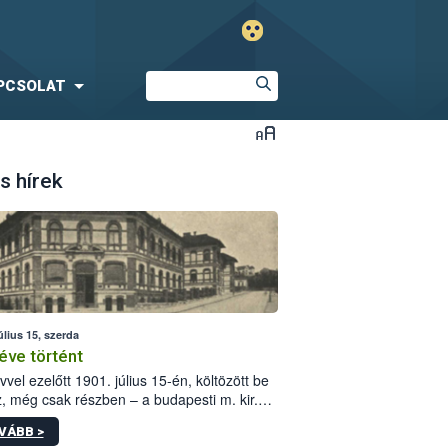
PCSOLAT
s hírek
úlius 15, szerda
éve történt
vvel ezelőtt 1901. július 15-én, költözött be
z, még csak részben – a budapesti m. kir.
i vetőmagvizsgáló állomás a Kis Rókus utca
VÁBB >
ám alatti, Czigler Győző által tervezett új