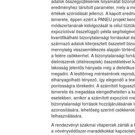
adatok összegyűjtésének folyamatát bizonyt
eredményhez társított paraméter, mely a m
értékek szóródását jellemzi. A kapott ere
ismerete, éppen ezért a PANEU projekt ker
módszertanának kidolgozását is célul tűztü
expozícióval összefüggő) példa segítségéve
kvantifikálható bizonytalansági forrásokat 
származó adatok kiterjesztett összetett bizo
mennyiség visszaemlékezés alapján történő
a felére csökkenhet. A bizonytalansági forrá
élelmiszerek (ételreceptek) összetételével k
lakosság jelentős hányada még a dietetikus 
megadni. A testtömeg mérésérének reprodu
elhanyagolható tényező, így elegendő a tes
pontosságra törekedni. A számított fogyasz
ismerete és megadása elengedhetetlen a k
esetekben, amikor a számított expozíció megk
bizonytalansági források hozzájárulásának 
azonosítására, lehetőség szerinti csökkentés
felhasználására.
A rendezvényt szakmai vitapercek zárták a 
a növényvédőszer-maradékokkal kapcsolatos 