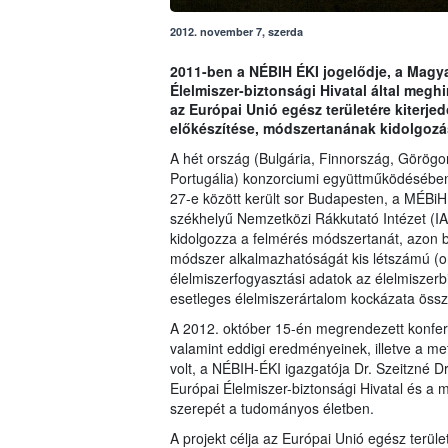
2012. november 7, szerda
2011-ben a NÉBIH ÉKI jogelődje, a Magyar
Élelmiszer-biztonsági Hivatal által megh
az Európai Unió egész területére kiterje
előkészítése, módszertanának kidolgozá
A hét ország (Bulgária, Finnország, Görög
Portugália) konzorciumi együttműködésében 
27-e között került sor Budapesten, a MÉBi
székhelyű Nemzetközi Rákkutató Intézet (IAR
kidolgozza a felmérés módszertanát, azon b
módszer alkalmazhatóságát kis létszámú (or
élelmiszerfogyasztási adatok az élelmiszerb
esetleges élelmiszerártalom kockázata össz
A 2012. október 15-én megrendezett konfer
valamint eddigi eredményeinek, illetve a m
volt, a NÉBIH-ÉKI igazgatója Dr. Szeitzné 
Európai Élelmiszer-biztonsági Hivatal és 
szerepét a tudományos életben.
A projekt célja az Európai Unió egész terüle