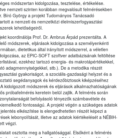
éges módszertan kidolgozása, tesztelése, értékelése.
etve nemzeti szinten korábban megvalósult felmérésekben
Dr. Bíró György a projekt Tudományos Tanácsadó
artott a nemzeti és nemzetközi élelmiszerfogyasztási
szerek lehetőségeiről.
ojekt koordinálója Prof. Dr. Ambrus Árpád prezentálta. A
lelő módszerek, eljárások kidolgozása a személyenkénti
mában, dietetikus által irányított módszerrel, a véletlen
kidolgozása, az EPIC-SOFT szoftver adatbázisának feltöltése
erlistával, ezekhez tartozó energia- és makrotápértékekkel,
ó adagmennyiségekkel, stb.). De a metodika részét
yasztási gyakoriságot, a szociális-gazdasági helyzet és a
ájékoztató segédanyagok és kérdezőbiztosok kiképzéséhez
 A kidolgozott módszerek és eljárások alkalmazhatóságának
fős próbafelmérés keretein belül zajlik. A felmérés során
izonytalanságát befolyásoló tényezők számbavétele és
s kiemelkedő fontosságú. A projekt végén a szükséges adatok
jelentés elkészítése is elengedhetetlen részét képezi a
ések lebonyolítását, illetve az adatok kiértékelését a NÉBIH-
tt végzi.
latait osztotta meg a hallgatósággal. Elsőként a felmérés