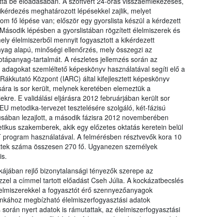
tta be előadásában. A szoftvert 24-órás visszaemlékezéses,
 kikérdezés meghatározott lépésekkel zajlik, melyet
rom fő lépése van; először egy gyorslista készül a kérdezett
l. Második lépésben a gyorslistában rögzített élelmiszerek és
ely élelmiszerből mennyit fogyasztott a kikérdezett
yag alapú, minőségi ellenőrzés, mely összegzi az
otápanyag-tartalmát. A részletes jellemzés során az
adagokat szemléltető képeskönyv használatával segíti elő a
ákkutató Központ (IARC) által kifejlesztett képeskönyv
ára is sor került, melynek keretében elemeztük a
kre. E validálási eljárásra 2012 februárjában került sor
U metodika-tervezet tesztelésére szolgáló, két-fázisú
usában lezajlott, a második fázisra 2012 novemberében
etikus szakemberek, akik egy előzetes oktatás keretein belül
program használatával. A felmérésben résztvevők kora 10
zettek száma összesen 270 fő. Ugyanezen személyek
is.
kájában rejlő bizonytalansági tényezők szerepe az
zel a címmel tartott előadást Cseh Júlia. A kockázatbecslés
 élelmiszerekkel a fogyasztót érő szennyezőanyagok
kához megbízható élelmiszerfogyasztási adatok
során nyert adatok is rámutattak, az élelmiszerfogyasztási