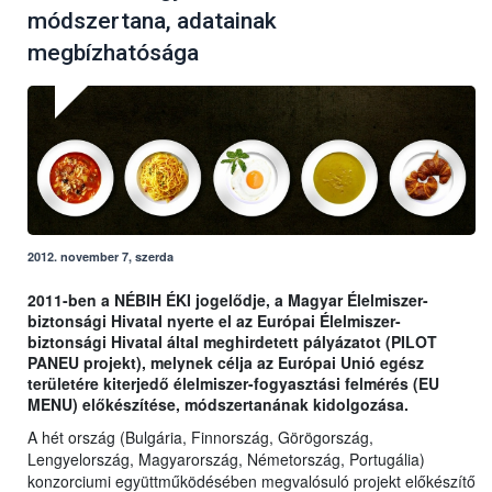
módszertana, adatainak
megbízhatósága
2012. november 7, szerda
2011-ben a NÉBIH ÉKI jogelődje, a Magyar Élelmiszer-
biztonsági Hivatal nyerte el az Európai Élelmiszer-
biztonsági Hivatal által meghirdetett pályázatot (PILOT
PANEU projekt), melynek célja az Európai Unió egész
területére kiterjedő élelmiszer-fogyasztási felmérés (EU
MENU) előkészítése, módszertanának kidolgozása.
A hét ország (Bulgária, Finnország, Görögország,
Lengyelország, Magyarország, Németország, Portugália)
konzorciumi együttműködésében megvalósuló projekt előkészítő