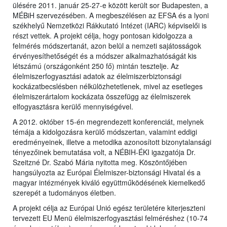
ülésére 2011. január 25-27-e között került sor Budapesten, a
MÉBiH szervezésében. A megbeszélésen az EFSA és a lyoni
székhelyű Nemzetközi Rákkutató Intézet (IARC) képviselői is
részt vettek. A projekt célja, hogy pontosan kidolgozza a
felmérés módszertanát, azon belül a nemzeti sajátosságok
érvényesíthetőségét és a módszer alkalmazhatóságát kis
létszámú (országonként 250 fő) mintán tesztelje. Az
élelmiszerfogyasztási adatok az élelmiszerbiztonsági
kockázatbecslésben nélkülözhetetlenek, mivel az esetleges
élelmiszerártalom kockázata összefügg az élelmiszerek
elfogyasztásra kerülő mennyiségével.
A 2012. október 15-én megrendezett konferenciát, melynek
témája a kidolgozásra kerülő módszertan, valamint eddigi
eredményeinek, illetve a metodika azonosított bizonytalansági
tényezőinek bemutatása volt, a NÉBIH-ÉKI igazgatója Dr.
Szeitzné Dr. Szabó Mária nyitotta meg. Köszöntőjében
hangsúlyozta az Európai Élelmiszer-biztonsági Hivatal és a
magyar intézmények kiváló együttműködésének kiemelkedő
szerepét a tudományos életben.
A projekt célja az Európai Unió egész területére kiterjeszteni
tervezett EU Menü élelmiszerfogyasztási felméréshez (10-74