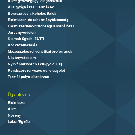
Állategészségügyi diagnosztika
Állatgyógyászati termékek
Borászat és alkoholos italok
Élelmiszer- és takarmánybiztonság
Élelmiszerlánc-biztonsági laborhálózat
Járványvédelem
Kiemelt ügyek, EUTR
Kockázatkezelés
Mezőgazdasági genetikai erőforrások
Növényvédelem
Nyilvántartási és Felügyeleti Díj
Rendszerszervezés és felügyelet
Termékpálya-ellenőrzés
Ügyintézés
Élelmiszer
Állat
Növény
Labor/Egyéb