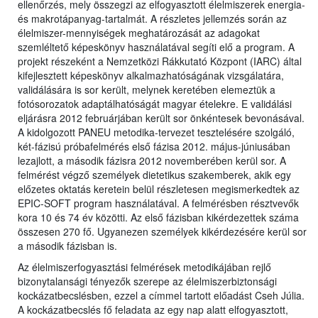
ellenőrzés, mely összegzi az elfogyasztott élelmiszerek energia-
és makrotápanyag-tartalmát. A részletes jellemzés során az
élelmiszer-mennyiségek meghatározását az adagokat
szemléltető képeskönyv használatával segíti elő a program. A
projekt részeként a Nemzetközi Rákkutató Központ (IARC) által
kifejlesztett képeskönyv alkalmazhatóságának vizsgálatára,
validálására is sor került, melynek keretében elemeztük a
fotósorozatok adaptálhatóságát magyar ételekre. E validálási
eljárásra 2012 februárjában került sor önkéntesek bevonásával.
A kidolgozott PANEU metodika-tervezet tesztelésére szolgáló,
két-fázisú próbafelmérés első fázisa 2012. május-júniusában
lezajlott, a második fázisra 2012 novemberében kerül sor. A
felmérést végző személyek dietetikus szakemberek, akik egy
előzetes oktatás keretein belül részletesen megismerkedtek az
EPIC-SOFT program használatával. A felmérésben résztvevők
kora 10 és 74 év közötti. Az első fázisban kikérdezettek száma
összesen 270 fő. Ugyanezen személyek kikérdezésére kerül sor
a második fázisban is.
Az élelmiszerfogyasztási felmérések metodikájában rejlő
bizonytalansági tényezők szerepe az élelmiszerbiztonsági
kockázatbecslésben, ezzel a címmel tartott előadást Cseh Júlia.
A kockázatbecslés fő feladata az egy nap alatt elfogyasztott,