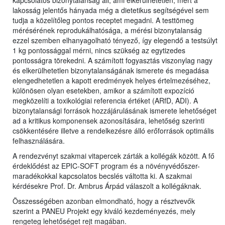
kapcsolatos bizonytalanság áll, ami elkerülhetetlen, mert a
lakosság jelentős hányada még a dietetikus segítségével sem
tudja a közelítőleg pontos receptet megadni. A testtömeg
mérésérének reprodukálhatósága, a mérési bizonytalanság
ezzel szemben elhanyagolható tényező, így elegendő a testsúlyt
1 kg pontossággal mérni, nincs szükség az egytizedes
pontosságra törekedni. A számított fogyasztás viszonylag nagy
és elkerülhetetlen bizonytalanságának ismerete és megadása
elengedhetetlen a kapott eredmények helyes értelmezéséhez,
különösen olyan esetekben, amikor a számított expozíció
megközelíti a toxikológiai referencia értéket (ARfD, ADI). A
bizonytalansági források hozzájárulásának ismerete lehetőséget
ad a kritikus komponensek azonosítására, lehetőség szerinti
csökkentésére illetve a rendelkezésre álló erőforrások optimális
felhasználására.
A rendezvényt szakmai vitapercek zárták a kollégák között. A fő
érdeklődést az EPIC-SOFT program és a növényvédőszer-
maradékokkal kapcsolatos becslés váltotta ki. A szakmai
kérdésekre Prof. Dr. Ambrus Árpád válaszolt a kollégáknak.
Összességében azonban elmondható, hogy a résztvevők
szerint a PANEU Projekt egy kiváló kezdeményezés, mely
rengeteg lehetőséget rejt magában.