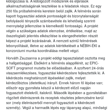
kidolgozása is. A kidolgozott módszerek és eljárások
alkalmazhatóságának tesztelése is a feladatok része. Ez egy
250 fős próbafelmérés keretein belül zajlik. A felmérés során
kapott fogyasztási adatok pontosságát és bizonytalanságát
befolyásoló tényezők számbavétele és lehetőség szerinti
mennyiségi jellemzése is kiemelkedő fontosságú. A projekt
végén a szükséges adatok elemzése, értékelése, majd az
összefoglaló jelentés elkészítése is elengedhetetlen részét
képezi a projekt lezárásának. A nemzeti szintű felmérések
lebonyolítását, illetve az adatok kiértékelését a NÉBIH-ÉKI a
konzorciumi munka koordinálása mellett végzi.
Horváth Zsuzsanna a projekt eddigi tapasztalatait osztotta meg
a hallgatósággal. Elsőként a felmérés alappillérét, az EPIC-
SOFT programot mutatta be előadásában. A szoftvert 24-órás
visszaemlékezéses, fogyasztási kikérdezésre fejlesztették ki. A
kikérdezés meghatározott lépésekkel zajlik, melyet
kérdezőbiztos (dietetikus) irányít. Ennek három fő lépése van;
először egy gyorslista készül a kérdezett előző napján
fogyasztott ételekről, italokról. Második lépésben a gyorslistában
rögzített élelmiszerek és receptek részletes jellemzésére kerül
sor (mely élelmiszerből mennyit fogyasztott a kikérdezett
személy). Végül a harmadik lépés egy tápanyag alapú, minőségi