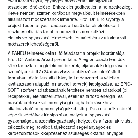
éves korosztályra) egységes módszertan kidolgozása,
tesztelése, értékelése. Ehhez elengedhetetlen a nemzetközileg,
illetve nemzeti szinten korábban megvalósult felmérésekben
alkalmazott módszertanok ismerete. Prof. Dr. Bíró György a
projekt Tudományos Tanácsadó Testületének elnökeként
részletes előadás tartott a nemzeti és nemzetközi
élelmiszerfogyasztási felmérések típusairól és az alkalmazott
módszerek lehetőségeiről.
A PANEU felmérés céljait, fő feladatait a projekt koordinálója
Prof. Dr. Ambrus Árpád prezentálta. A legfontosabb teendők
közé tartozik a megfelelő módszerek, eljárások kidolgozása a
személyenkénti 2x24 órás visszaemlékezéses interjúsított
formában, dietetikus által irányított módszerrel, a véletlen
kiválasztáson alapuló mintavételi terv(ek) kidolgozása, az EPIC-
SOFT szoftver adatbázisának feltöltése nemzeti adatokkal (pl.
receptekkel, élelmiszerlistával, ezekhez tartozó energia- és
makrotápértékekkel, mennyiségi meghatározásukhoz
alkalmazható adagmennyiségekkel, stb.). De a metodika részét
képezik kérdőívek kidolgozása, melyek a fogyasztási
gyakoriságot, a szociális-gazdasági helyzet és a fizikai aktivitást
célozzák meg, továbbá tájékoztató segédanyagok és
kérdezőbiztosok kiképzéséhez szükséges oktatási anyagok