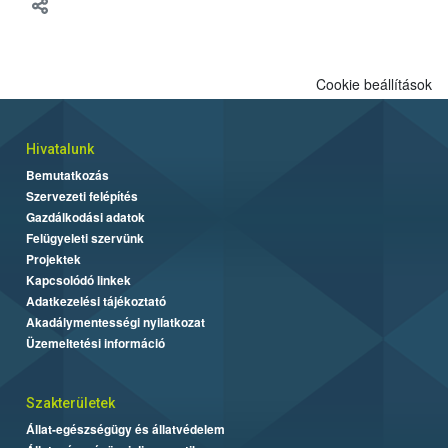
meg tapasztalatait a gazdasági haszonállatok jólétének
fejlesztéséről.
Cookie beállítások
Hivatalunk
Bemutatkozás
Szervezeti felépítés
Gazdálkodási adatok
Felügyeleti szervünk
Projektek
Kapcsolódó linkek
Adatkezelési tájékoztató
Akadálymentességi nyilatkozat
Üzemeltetési információ
Szakterületek
Állat-egészségügy és állatvédelem