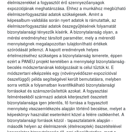
élelmiszerekkel a fogyasztót érő szennyezőanyagok
expozciójának meghatározása. Ehhez a munkához megbízható
élelmiszerfogyasztási adatok szükségesek. Amint a
képesalbum-validálás során nyert adatok is rámutattak, az
élelmiszerfogyasztási adatok összegyűjtésének folyamatát
bizonytalansági tényezők kísérik. A bizonytalanság olyan, a
mérési eredményhez társított paraméter, mely a mérendő
mennyiségnek megalapozottan tulajdonítható értékek
szóródását jellemzi. A kapott eredmények helyes
értelmezéséhez szükséges a bizonytalanság ismerete, éppen
ezért a PANEU projekt keretében a mennyiségi bizonytalanság-
becslés módszertanának kidolgozását is célul tűztük ki. E
módszertani elképzelés egy (növényvédőszer-expozícióval
összefüggő) példa segítségével került bemutatásra, melyben
sorra vettük a folyamatban kvantifikálható bizonytalansági
forrásokat és számszerűsítettük azokat. A fogyasztási
felmérésekből származó adatok kiterjesztett összetett
bizonytalansága igen jelentős, fő forrása a fogyasztott
mennyiség visszaemlékezés alapján történő becslése, melyet a
képeskönyv használat esetenként közel a felére csökkenhet. A
bizonytalansági források közül - tapasztalataink alapján -
második helyen az élelmiszerek (ételreceptek) összetételével