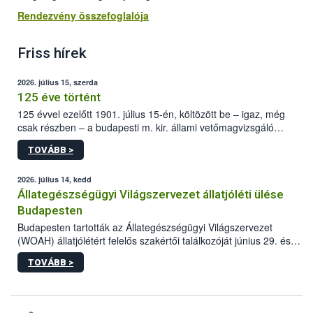
Rendezvény összefoglalója
Friss hírek
2026. július 15, szerda
125 éve történt
125 évvel ezelőtt 1901. július 15-én, költözött be – igaz, még
csak részben – a budapesti m. kir. állami vetőmagvizsgáló
állomás a Kis Rókus utca 15. szám alatti, Czigler Győző által
TOVÁBB >
tervezett új épületébe.
2026. július 14, kedd
Állategészségügyi Világszervezet állatjóléti ülése
Budapesten
Budapesten tartották az Állategészségügyi Világszervezet
(WOAH) állatjólétért felelős szakértői találkozóját június 29. és
július 2. között. Az Agrár- és Élelmiszergazdaságért Felelős
TOVÁBB >
Minisztérium (AÉM) és a Nemzeti Élelmiszerlánc-biztonsági
Hivatal (Nébih) szervezésével megvalósult rendezvény célja a
gazdasági haszonállatok jólétének elősegítése volt az európai
régió országaiban. Az ülésen, több mint 50 résztvevő osztotta