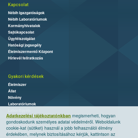
Kapcsolat
Nébih Igazgatóságok
Nébih Laboratóriumok
Kormányhivatalok
Sajtókapcsolat
Ügyfélszolgálat
Hatósági jogsegély
Élelmiszermentő Központ
Hírlevél feliratkozás
Gyakori kérdések
Élelmiszer
Állat
Növény
Laboratóriumok
Labor/Egyéb
Adatkezelési tájékoztatónkban
megismerheti, hogyan
gondoskodunk személyes adatai védelméről. Weboldalunk
cookie-kat (sütiket) használ a jobb felhasználói élmény
érdekében, melynek biztosításához kérjük, kattintson az