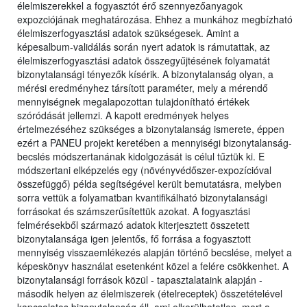
élelmiszerekkel a fogyasztót érő szennyezőanyagok
expozciójának meghatározása. Ehhez a munkához megbízható
élelmiszerfogyasztási adatok szükségesek. Amint a
képesalbum-validálás során nyert adatok is rámutattak, az
élelmiszerfogyasztási adatok összegyűjtésének folyamatát
bizonytalansági tényezők kísérik. A bizonytalanság olyan, a
mérési eredményhez társított paraméter, mely a mérendő
mennyiségnek megalapozottan tulajdonítható értékek
szóródását jellemzi. A kapott eredmények helyes
értelmezéséhez szükséges a bizonytalanság ismerete, éppen
ezért a PANEU projekt keretében a mennyiségi bizonytalanság-
becslés módszertanának kidolgozását is célul tűztük ki. E
módszertani elképzelés egy (növényvédőszer-expozícióval
összefüggő) példa segítségével került bemutatásra, melyben
sorra vettük a folyamatban kvantifikálható bizonytalansági
forrásokat és számszerűsítettük azokat. A fogyasztási
felmérésekből származó adatok kiterjesztett összetett
bizonytalansága igen jelentős, fő forrása a fogyasztott
mennyiség visszaemlékezés alapján történő becslése, melyet a
képeskönyv használat esetenként közel a felére csökkenhet. A
bizonytalansági források közül - tapasztalataink alapján -
második helyen az élelmiszerek (ételreceptek) összetételével