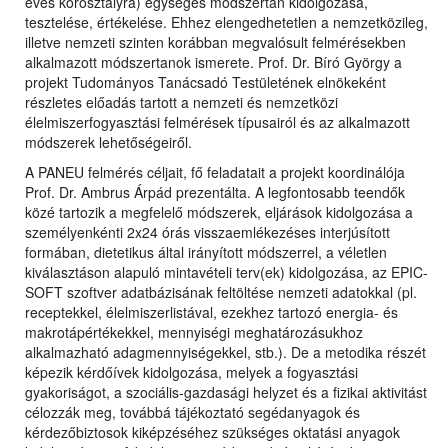
éves korosztályra) egységes módszertan kidolgozása,
tesztelése, értékelése. Ehhez elengedhetetlen a nemzetközileg,
illetve nemzeti szinten korábban megvalósult felmérésekben
alkalmazott módszertanok ismerete. Prof. Dr. Bíró György a
projekt Tudományos Tanácsadó Testületének elnökeként
részletes előadás tartott a nemzeti és nemzetközi
élelmiszerfogyasztási felmérések típusairól és az alkalmazott
módszerek lehetőségeiről.
A PANEU felmérés céljait, fő feladatait a projekt koordinálója
Prof. Dr. Ambrus Árpád prezentálta. A legfontosabb teendők
közé tartozik a megfelelő módszerek, eljárások kidolgozása a
személyenkénti 2x24 órás visszaemlékezéses interjúsított
formában, dietetikus által irányított módszerrel, a véletlen
kiválasztáson alapuló mintavételi terv(ek) kidolgozása, az EPIC-
SOFT szoftver adatbázisának feltöltése nemzeti adatokkal (pl.
receptekkel, élelmiszerlistával, ezekhez tartozó energia- és
makrotápértékekkel, mennyiségi meghatározásukhoz
alkalmazható adagmennyiségekkel, stb.). De a metodika részét
képezik kérdőívek kidolgozása, melyek a fogyasztási
gyakoriságot, a szociális-gazdasági helyzet és a fizikai aktivitást
célozzák meg, továbbá tájékoztató segédanyagok és
kérdezőbiztosok kiképzéséhez szükséges oktatási anyagok