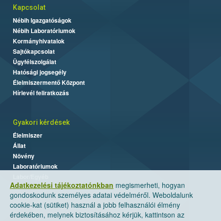
Kapcsolat
Nébih Igazgatóságok
Nébih Laboratóriumok
Kormányhivatalok
Sajtókapcsolat
Ügyfélszolgálat
Hatósági jogsegély
Élelmiszermentő Központ
Hírlevél feliratkozás
Gyakori kérdések
Élelmiszer
Állat
Növény
Laboratóriumok
Labor/Egyéb
Adatkezelési tájékoztatónkban
megismerheti, hogyan
gondoskodunk személyes adatai védelméről. Weboldalunk
cookie-kat (sütiket) használ a jobb felhasználói élmény
érdekében, melynek biztosításához kérjük, kattintson az