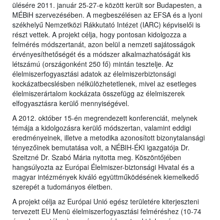
ülésére 2011. január 25-27-e között került sor Budapesten, a
MÉBiH szervezésében. A megbeszélésen az EFSA és a lyoni
székhelyű Nemzetközi Rákkutató Intézet (IARC) képviselői is
részt vettek. A projekt célja, hogy pontosan kidolgozza a
felmérés módszertanát, azon belül a nemzeti sajátosságok
érvényesíthetőségét és a módszer alkalmazhatóságát kis
létszámú (országonként 250 fő) mintán tesztelje. Az
élelmiszerfogyasztási adatok az élelmiszerbiztonsági
kockázatbecslésben nélkülözhetetlenek, mivel az esetleges
élelmiszerártalom kockázata összefügg az élelmiszerek
elfogyasztásra kerülő mennyiségével.
A 2012. október 15-én megrendezett konferenciát, melynek
témája a kidolgozásra kerülő módszertan, valamint eddigi
eredményeinek, illetve a metodika azonosított bizonytalansági
tényezőinek bemutatása volt, a NÉBIH-ÉKI igazgatója Dr.
Szeitzné Dr. Szabó Mária nyitotta meg. Köszöntőjében
hangsúlyozta az Európai Élelmiszer-biztonsági Hivatal és a
magyar intézmények kiváló együttműködésének kiemelkedő
szerepét a tudományos életben.
A projekt célja az Európai Unió egész területére kiterjeszteni
tervezett EU Menü élelmiszerfogyasztási felméréshez (10-74