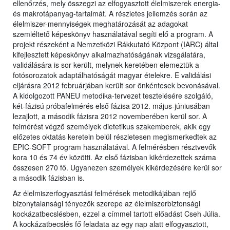
ellenőrzés, mely összegzi az elfogyasztott élelmiszerek energia-
és makrotápanyag-tartalmát. A részletes jellemzés során az
élelmiszer-mennyiségek meghatározását az adagokat
szemléltető képeskönyv használatával segíti elő a program. A
projekt részeként a Nemzetközi Rákkutató Központ (IARC) által
kifejlesztett képeskönyv alkalmazhatóságának vizsgálatára,
validálására is sor került, melynek keretében elemeztük a
fotósorozatok adaptálhatóságát magyar ételekre. E validálási
eljárásra 2012 februárjában került sor önkéntesek bevonásával.
A kidolgozott PANEU metodika-tervezet tesztelésére szolgáló,
két-fázisú próbafelmérés első fázisa 2012. május-júniusában
lezajlott, a második fázisra 2012 novemberében kerül sor. A
felmérést végző személyek dietetikus szakemberek, akik egy
előzetes oktatás keretein belül részletesen megismerkedtek az
EPIC-SOFT program használatával. A felmérésben résztvevők
kora 10 és 74 év közötti. Az első fázisban kikérdezettek száma
összesen 270 fő. Ugyanezen személyek kikérdezésére kerül sor
a második fázisban is.
Az élelmiszerfogyasztási felmérések metodikájában rejlő
bizonytalansági tényezők szerepe az élelmiszerbiztonsági
kockázatbecslésben, ezzel a címmel tartott előadást Cseh Júlia.
A kockázatbecslés fő feladata az egy nap alatt elfogyasztott,