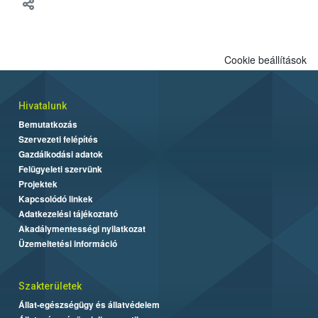
meg tapasztalatait a gazdasági haszonállatok jólétének
fejlesztéséről.
Cookie beállítások
Hivatalunk
Bemutatkozás
Szervezeti felépítés
Gazdálkodási adatok
Felügyeleti szervünk
Projektek
Kapcsolódó linkek
Adatkezelési tájékoztató
Akadálymentességi nyilatkozat
Üzemeltetési információ
Szakterületek
Állat-egészségügy és állatvédelem