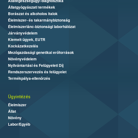
Állategészségügyi diagnosztika
Állatgyógyászati termékek
Borászat és alkoholos italok
Élelmiszer- és takarmánybiztonság
Élelmiszerlánc-biztonsági laborhálózat
Járványvédelem
Kiemelt ügyek, EUTR
Kockázatkezelés
Mezőgazdasági genetikai erőforrások
Növényvédelem
Nyilvántartási és Felügyeleti Díj
Rendszerszervezés és felügyelet
Termékpálya-ellenőrzés
Ügyintézés
Élelmiszer
Állat
Növény
Labor/Egyéb