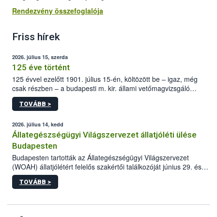
Rendezvény összefoglalója
Friss hírek
2026. július 15, szerda
125 éve történt
125 évvel ezelőtt 1901. július 15-én, költözött be – igaz, még
csak részben – a budapesti m. kir. állami vetőmagvizsgáló
állomás a Kis Rókus utca 15. szám alatti, Czigler Győző által
TOVÁBB >
tervezett új épületébe.
2026. július 14, kedd
Állategészségügyi Világszervezet állatjóléti ülése
Budapesten
Budapesten tartották az Állategészségügyi Világszervezet
(WOAH) állatjólétért felelős szakértői találkozóját június 29. és
július 2. között. Az Agrár- és Élelmiszergazdaságért Felelős
TOVÁBB >
Minisztérium (AÉM) és a Nemzeti Élelmiszerlánc-biztonsági
Hivatal (Nébih) szervezésével megvalósult rendezvény célja a
gazdasági haszonállatok jólétének elősegítése volt az európai
régió országaiban. Az ülésen, több mint 50 résztvevő osztotta