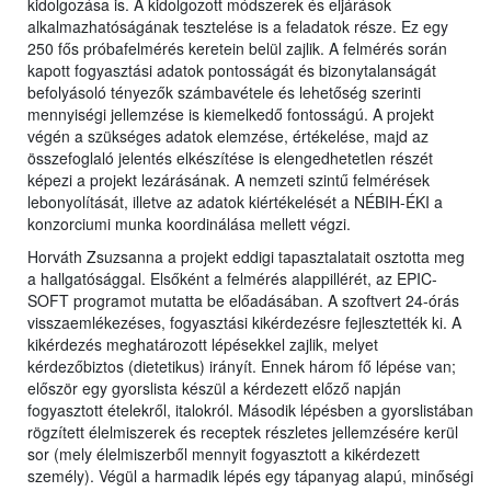
kidolgozása is. A kidolgozott módszerek és eljárások
alkalmazhatóságának tesztelése is a feladatok része. Ez egy
250 fős próbafelmérés keretein belül zajlik. A felmérés során
kapott fogyasztási adatok pontosságát és bizonytalanságát
befolyásoló tényezők számbavétele és lehetőség szerinti
mennyiségi jellemzése is kiemelkedő fontosságú. A projekt
végén a szükséges adatok elemzése, értékelése, majd az
összefoglaló jelentés elkészítése is elengedhetetlen részét
képezi a projekt lezárásának. A nemzeti szintű felmérések
lebonyolítását, illetve az adatok kiértékelését a NÉBIH-ÉKI a
konzorciumi munka koordinálása mellett végzi.
Horváth Zsuzsanna a projekt eddigi tapasztalatait osztotta meg
a hallgatósággal. Elsőként a felmérés alappillérét, az EPIC-
SOFT programot mutatta be előadásában. A szoftvert 24-órás
visszaemlékezéses, fogyasztási kikérdezésre fejlesztették ki. A
kikérdezés meghatározott lépésekkel zajlik, melyet
kérdezőbiztos (dietetikus) irányít. Ennek három fő lépése van;
először egy gyorslista készül a kérdezett előző napján
fogyasztott ételekről, italokról. Második lépésben a gyorslistában
rögzített élelmiszerek és receptek részletes jellemzésére kerül
sor (mely élelmiszerből mennyit fogyasztott a kikérdezett
személy). Végül a harmadik lépés egy tápanyag alapú, minőségi