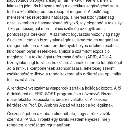
kapcsolatos bizonytalanság áll, ami elkerülhetetlen, mert a
lakosság jelentős hányada még a dietetikus segítségével sem
tudja a közelítőleg pontos receptet megadni. A testtömeg
mérésérének reprodukálhatósága, a mérési bizonytalanság
ezzel szemben elhanyagolható tényező, így elegendő a testsúlyt
1 kg pontossággal mérni, nincs szükség az egytizedes
pontosságra törekedni. A számított fogyasztás viszonylag nagy
és elkerülhetetlen bizonytalanságának ismerete és megadása
elengedhetetlen a kapott eredmények helyes értelmezéséhez,
különösen olyan esetekben, amikor a számított expozíció
megközelíti a toxikológiai referencia értéket (ARfD, ADI). A
bizonytalansági források hozzájárulásának ismerete lehetőséget
ad a kritikus komponensek azonosítására, lehetőség szerinti
csökkentésére illetve a rendelkezésre álló erőforrások optimális
felhasználására.
A rendezvényt szakmai vitapercek zárták a kollégák között. A fő
érdeklődést az EPIC-SOFT program és a növényvédőszer-
maradékokkal kapcsolatos becslés váltotta ki. A szakmai
kérdésekre Prof. Dr. Ambrus Árpád válaszolt a kollégáknak.
Összességében azonban elmondható, hogy a résztvevők
szerint a PANEU Projekt egy kiváló kezdeményezés, mely
rengeteg lehetőséget rejt magában.