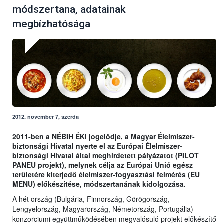
módszertana, adatainak
megbízhatósága
2012. november 7, szerda
2011-ben a NÉBIH ÉKI jogelődje, a Magyar Élelmiszer-
biztonsági Hivatal nyerte el az Európai Élelmiszer-
biztonsági Hivatal által meghirdetett pályázatot (PILOT
PANEU projekt), melynek célja az Európai Unió egész
területére kiterjedő élelmiszer-fogyasztási felmérés (EU
MENU) előkészítése, módszertanának kidolgozása.
A hét ország (Bulgária, Finnország, Görögország,
Lengyelország, Magyarország, Németország, Portugália)
konzorciumi együttműködésében megvalósuló projekt előkészítő