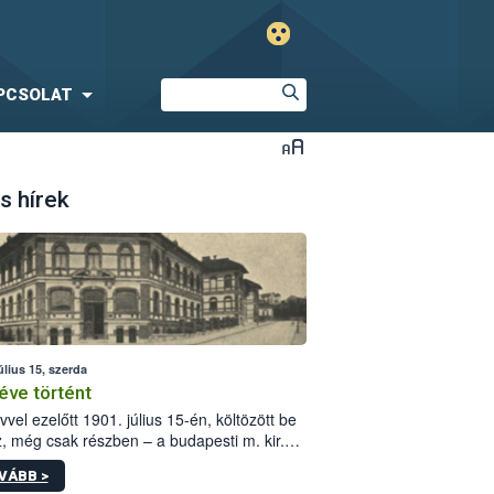
PCSOLAT
s hírek
úlius 15, szerda
éve történt
vvel ezelőtt 1901. július 15-én, költözött be
z, még csak részben – a budapesti m. kir.
i vetőmagvizsgáló állomás a Kis Rókus utca
VÁBB >
ám alatti, Czigler Győző által tervezett új