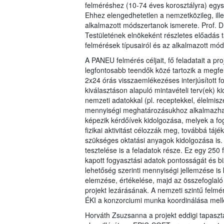
felméréshez (10-74 éves korosztályra) egys
Ehhez elengedhetetlen a nemzetközileg, ill
alkalmazott módszertanok ismerete. Prof. 
Testületének elnökeként részletes előadás t
felmérések típusairól és az alkalmazott mód
A PANEU felmérés céljait, fő feladatait a pr
legfontosabb teendők közé tartozik a megfe
2x24 órás visszaemlékezéses interjúsított for
kiválasztáson alapuló mintavételi terv(ek) 
nemzeti adatokkal (pl. receptekkel, élelmisz
mennyiségi meghatározásukhoz alkalmazhat
képezik kérdőívek kidolgozása, melyek a fog
fizikai aktivitást célozzák meg, továbbá t
szükséges oktatási anyagok kidolgozása is.
tesztelése is a feladatok része. Ez egy 250 
kapott fogyasztási adatok pontosságát és b
lehetőség szerinti mennyiségi jellemzése i
elemzése, értékelése, majd az összefoglaló 
projekt lezárásának. A nemzeti szintű felmér
ÉKI a konzorciumi munka koordinálása melle
Horváth Zsuzsanna a projekt eddigi tapaszta