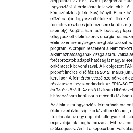
alappillérét, az EPIC-SOFT programot muta
fogyasztási kikérdezésre fejlesztették ki. A
kérdezőbiztos (dietetikus) irányít. Ennek há
előző napján fogyasztott ételekről, italokró
receptek részletes jellemzésére kerül sor (m
személy). Végül a harmadik lépés egy tápan
elfogyasztott élelmiszerek energia- és makr
élelmiszer-mennyiségek meghatározását az 
program. A projekt részeként a Nemzetközi R
alkalmazhatóságának vizsgálatára, validálás
fotósorozatok adaptálhatóságát magyar étele
önkéntesek bevonásával. A kidolgozott PANE
próbafelmérés első fázisa 2012. május-júni
kerül sor. A felmérést végző személyek diet
részletesen megismerkedtek az EPIC-SOFT 
és 74 év közötti. Az első fázisban kikérde
kikérdezésére kerül sor a második fázisban 
Az élelmiszerfogyasztási felmérések metodi
élelmiszerbiztonsági kockázatbecslésben, ez
fő feladata az egy nap alatt elfogyasztott,
expozciójának meghatározása. Ehhez a mun
szükségesek. Amint a képesalbum-validálás 