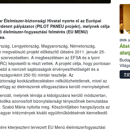
épüle
 Élelmiszer-biztonsági Hivatal nyerte el az Európai
irdetett pályázatot (PILOT PANEU projekt), melynek célja
dő élelmiszer-fogyasztási felmérés (EU MENU)
sa.
2026. j
ország, Lengyelország, Magyarország, Németország,
Álla
megvalósuló projekt előkészítő ülésére 2011. január 25-
álla
H szervezésében. A megbeszélésen az EFSA és a lyoni
Budap
C) képviselői is részt vettek. A projekt célja, hogy pontosan
Világ
elül a nemzeti sajátosságok érvényesíthetőségét és a
szakér
szágonként 250 fő) mintán tesztelje. Az
TO
Az Ag
iztonsági kockázatbecslésben nélkülözhetetlenek, mivel az
Minis
efügg az élelmiszerek elfogyasztásra kerülő mennyiségével.
bizto
megva
enciát, melynek témája a kidolgozásra kerülő módszertan,
haszo
etodika azonosított bizonytalansági tényezőinek bemutatása
európ
Dr. Szabó Mária nyitotta meg. Köszöntőjében hangsúlyozta az
50 ré
a magyar intézmények kiváló együttműködésének kiemelkedő
gazda
tére kiterjeszteni tervezett EU Menü élelmiszerfogyasztási