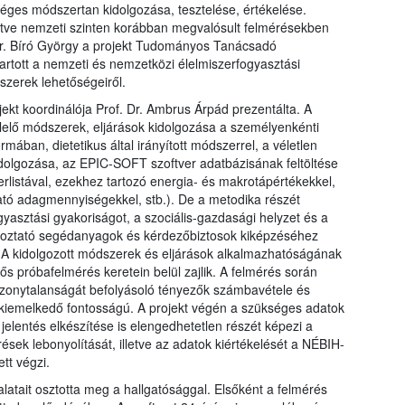
éges módszertan kidolgozása, tesztelése, értékelése.
etve nemzeti szinten korábban megvalósult felmérésekben
Dr. Bíró György a projekt Tudományos Tanácsadó
artott a nemzeti és nemzetközi élelmiszerfogyasztási
szerek lehetőségeiről.
ojekt koordinálója Prof. Dr. Ambrus Árpád prezentálta. A
lelő módszerek, eljárások kidolgozása a személyenkénti
mában, dietetikus által irányított módszerrel, a véletlen
kidolgozása, az EPIC-SOFT szoftver adatbázisának feltöltése
erlistával, ezekhez tartozó energia- és makrotápértékekkel,
ó adagmennyiségekkel, stb.). De a metodika részét
yasztási gyakoriságot, a szociális-gazdasági helyzet és a
ájékoztató segédanyagok és kérdezőbiztosok kiképzéséhez
 A kidolgozott módszerek és eljárások alkalmazhatóságának
fős próbafelmérés keretein belül zajlik. A felmérés során
izonytalanságát befolyásoló tényezők számbavétele és
s kiemelkedő fontosságú. A projekt végén a szükséges adatok
jelentés elkészítése is elengedhetetlen részét képezi a
ések lebonyolítását, illetve az adatok kiértékelését a NÉBIH-
tt végzi.
latait osztotta meg a hallgatósággal. Elsőként a felmérés