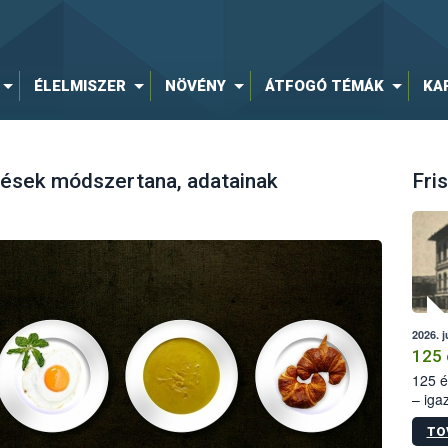
ÉLELMISZER
NÖVÉNY
ÁTFOGÓ TÉMÁK
KA
rések módszertana, adatainak
Fris
2026. j
125 
125 é
– iga
állam
TO
15. sz