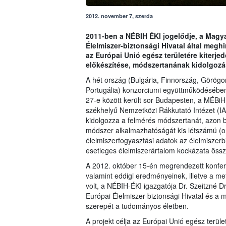
2012. november 7, szerda
2011-ben a NÉBIH ÉKI jogelődje, a Magyar
Élelmiszer-biztonsági Hivatal által megh
az Európai Unió egész területére kiterje
előkészítése, módszertanának kidolgozá
A hét ország (Bulgária, Finnország, Görög
Portugália) konzorciumi együttműködésében 
27-e között került sor Budapesten, a MÉBi
székhelyű Nemzetközi Rákkutató Intézet (IAR
kidolgozza a felmérés módszertanát, azon b
módszer alkalmazhatóságát kis létszámú (or
élelmiszerfogyasztási adatok az élelmiszerb
esetleges élelmiszerártalom kockázata össz
A 2012. október 15-én megrendezett konfer
valamint eddigi eredményeinek, illetve a m
volt, a NÉBIH-ÉKI igazgatója Dr. Szeitzné 
Európai Élelmiszer-biztonsági Hivatal és 
szerepét a tudományos életben.
A projekt célja az Európai Unió egész terüle