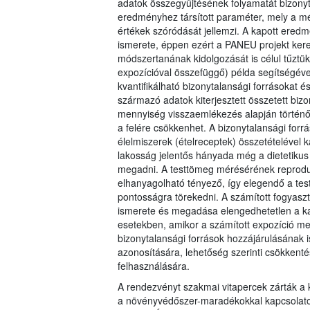
adatok összegyűjtésének folyamatát bizonyt
eredményhez társított paraméter, mely a m
értékek szóródását jellemzi. A kapott ere
ismerete, éppen ezért a PANEU projekt ker
módszertanának kidolgozását is célul tűztü
expozícióval összefüggő) példa segítségéve
kvantifikálható bizonytalansági forrásokat 
származó adatok kiterjesztett összetett bizo
mennyiség visszaemlékezés alapján történő
a felére csökkenhet. A bizonytalansági forrá
élelmiszerek (ételreceptek) összetételével k
lakosság jelentős hányada még a dietetikus 
megadni. A testtömeg mérésérének reprodu
elhanyagolható tényező, így elegendő a tes
pontosságra törekedni. A számított fogyasz
ismerete és megadása elengedhetetlen a k
esetekben, amikor a számított expozíció megk
bizonytalansági források hozzájárulásának 
azonosítására, lehetőség szerinti csökkentés
felhasználására.
A rendezvényt szakmai vitapercek zárták a 
a növényvédőszer-maradékokkal kapcsolatos 