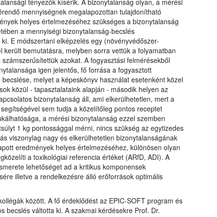
alansági tényezők kísérik. A bizonytalanság olyan, a mérési
érendő mennyiségnek megalapozottan tulajdonítható
dmények helyes értelmezéséhez szükséges a bizonytalanság
etében a mennyiségi bizonytalanság-becslés
k ki. E módszertani elképzelés egy (növényvédőszer-
l került bemutatásra, melyben sorra vettük a folyamatban
és számszerűsítettük azokat. A fogyasztási felmérésekből
nytalansága igen jelentős, fő forrása a fogyasztott
 becslése, melyet a képeskönyv használat esetenként közel
sok közül - tapasztalataink alapján - második helyen az
apcsolatos bizonytalanság áll, ami elkerülhetetlen, mert a
segítségével sem tudja a közelítőleg pontos receptet
kálhatósága, a mérési bizonytalanság ezzel szemben
tsúlyt 1 kg pontossággal mérni, nincs szükség az egytizedes
tás viszonylag nagy és elkerülhetetlen bizonytalanságának
apott eredmények helyes értelmezéséhez, különösen olyan
özelíti a toxikológiai referencia értéket (ARfD, ADI). A
ismerete lehetőséget ad a kritikus komponensek
ére illetve a rendelkezésre álló erőforrások optimális
kollégák között. A fő érdeklődést az EPIC-SOFT program és
becslés váltotta ki. A szakmai kérdésekre Prof. Dr.