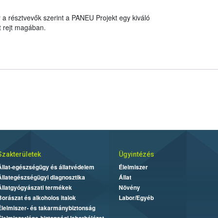
 résztvevők szerint a PANEU Projekt egy kiváló
 rejt magában.
Szakterületek
Ügyintézés
Állat-egészségügy és állatvédelem
Élelmiszer
Állategészségügyi diagnosztika
Állat
Állatgyógyászati termékek
Növény
Borászat és alkoholos italok
Labor/Egyéb
Élelmiszer- és takarmánybiztonság