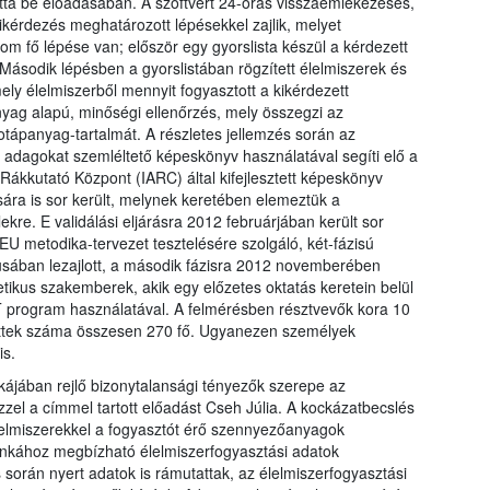
tta be előadásában. A szoftvert 24-órás visszaemlékezéses,
 kikérdezés meghatározott lépésekkel zajlik, melyet
rom fő lépése van; először egy gyorslista készül a kérdezett
l. Második lépésben a gyorslistában rögzített élelmiszerek és
ely élelmiszerből mennyit fogyasztott a kikérdezett
yag alapú, minőségi ellenőrzés, mely összegzi az
otápanyag-tartalmát. A részletes jellemzés során az
adagokat szemléltető képeskönyv használatával segíti elő a
ákkutató Központ (IARC) által kifejlesztett képeskönyv
ára is sor került, melynek keretében elemeztük a
kre. E validálási eljárásra 2012 februárjában került sor
U metodika-tervezet tesztelésére szolgáló, két-fázisú
usában lezajlott, a második fázisra 2012 novemberében
etikus szakemberek, akik egy előzetes oktatás keretein belül
program használatával. A felmérésben résztvevők kora 10
zettek száma összesen 270 fő. Ugyanezen személyek
is.
kájában rejlő bizonytalansági tényezők szerepe az
zel a címmel tartott előadást Cseh Júlia. A kockázatbecslés
 élelmiszerekkel a fogyasztót érő szennyezőanyagok
kához megbízható élelmiszerfogyasztási adatok
során nyert adatok is rámutattak, az élelmiszerfogyasztási