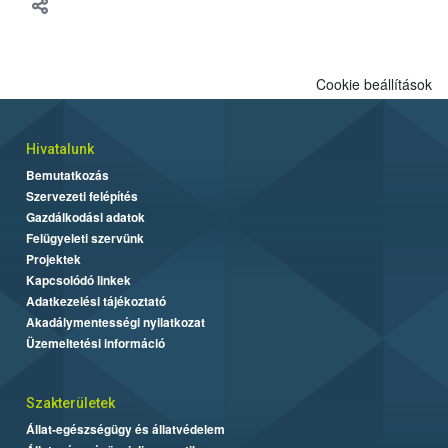
meg tapasztalatait a gazdasági haszonállatok jólétének
fejlesztéséről.
Cookie beállítások
Hivatalunk
Bemutatkozás
Szervezeti felépítés
Gazdálkodási adatok
Felügyeleti szervünk
Projektek
Kapcsolódó linkek
Adatkezelési tájékoztató
Akadálymentességi nyilatkozat
Üzemeltetési információ
Szakterületek
Állat-egészségügy és állatvédelem