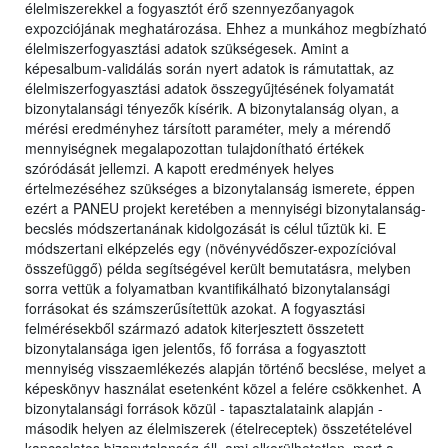
élelmiszerekkel a fogyasztót érő szennyezőanyagok
expozciójának meghatározása. Ehhez a munkához megbízható
élelmiszerfogyasztási adatok szükségesek. Amint a
képesalbum-validálás során nyert adatok is rámutattak, az
élelmiszerfogyasztási adatok összegyűjtésének folyamatát
bizonytalansági tényezők kísérik. A bizonytalanság olyan, a
mérési eredményhez társított paraméter, mely a mérendő
mennyiségnek megalapozottan tulajdonítható értékek
szóródását jellemzi. A kapott eredmények helyes
értelmezéséhez szükséges a bizonytalanság ismerete, éppen
ezért a PANEU projekt keretében a mennyiségi bizonytalanság-
becslés módszertanának kidolgozását is célul tűztük ki. E
módszertani elképzelés egy (növényvédőszer-expozícióval
összefüggő) példa segítségével került bemutatásra, melyben
sorra vettük a folyamatban kvantifikálható bizonytalansági
forrásokat és számszerűsítettük azokat. A fogyasztási
felmérésekből származó adatok kiterjesztett összetett
bizonytalansága igen jelentős, fő forrása a fogyasztott
mennyiség visszaemlékezés alapján történő becslése, melyet a
képeskönyv használat esetenként közel a felére csökkenhet. A
bizonytalansági források közül - tapasztalataink alapján -
második helyen az élelmiszerek (ételreceptek) összetételével