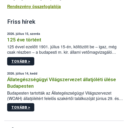
Rendezvény összefoglalója
Friss hírek
2026. július 15, szerda
125 éve történt
125 évvel ezelőtt 1901. július 15-én, költözött be – igaz, még
csak részben – a budapesti m. kir. állami vetőmagvizsgáló
állomás a Kis Rókus utca 15. szám alatti, Czigler Győző által
TOVÁBB >
tervezett új épületébe.
2026. július 14, kedd
Állategészségügyi Világszervezet állatjóléti ülése
Budapesten
Budapesten tartották az Állategészségügyi Világszervezet
(WOAH) állatjólétért felelős szakértői találkozóját június 29. és
július 2. között. Az Agrár- és Élelmiszergazdaságért Felelős
TOVÁBB >
Minisztérium (AÉM) és a Nemzeti Élelmiszerlánc-biztonsági
Hivatal (Nébih) szervezésével megvalósult rendezvény célja a
gazdasági haszonállatok jólétének elősegítése volt az európai
régió országaiban. Az ülésen, több mint 50 résztvevő osztotta