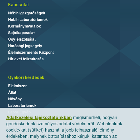
Kapcsolat
Nébih Igazgatóságok
Nébih Laboratóriumok
Kormányhivatalok
Sajtókapcsolat
Ügyfélszolgálat
Hatósági jogsegély
Élelmiszermentő Központ
Hírlevél feliratkozás
Gyakori kérdések
Élelmiszer
Állat
Növény
Laboratóriumok
Labor/Egyéb
Adatkezelési tájékoztatónkban
megismerheti, hogyan
gondoskodunk személyes adatai védelméről. Weboldalunk
cookie-kat (sütiket) használ a jobb felhasználói élmény
érdekében, melynek biztosításához kérjük, kattintson az