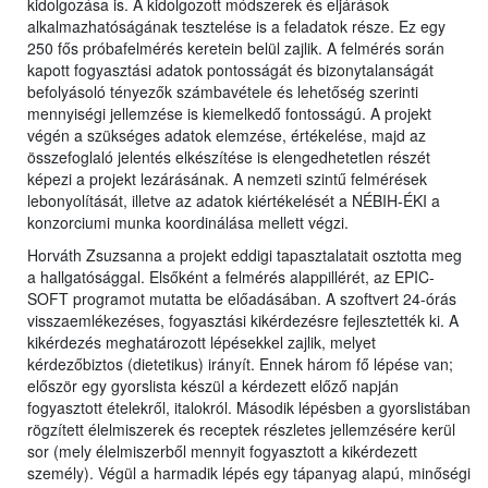
kidolgozása is. A kidolgozott módszerek és eljárások
alkalmazhatóságának tesztelése is a feladatok része. Ez egy
250 fős próbafelmérés keretein belül zajlik. A felmérés során
kapott fogyasztási adatok pontosságát és bizonytalanságát
befolyásoló tényezők számbavétele és lehetőség szerinti
mennyiségi jellemzése is kiemelkedő fontosságú. A projekt
végén a szükséges adatok elemzése, értékelése, majd az
összefoglaló jelentés elkészítése is elengedhetetlen részét
képezi a projekt lezárásának. A nemzeti szintű felmérések
lebonyolítását, illetve az adatok kiértékelését a NÉBIH-ÉKI a
konzorciumi munka koordinálása mellett végzi.
Horváth Zsuzsanna a projekt eddigi tapasztalatait osztotta meg
a hallgatósággal. Elsőként a felmérés alappillérét, az EPIC-
SOFT programot mutatta be előadásában. A szoftvert 24-órás
visszaemlékezéses, fogyasztási kikérdezésre fejlesztették ki. A
kikérdezés meghatározott lépésekkel zajlik, melyet
kérdezőbiztos (dietetikus) irányít. Ennek három fő lépése van;
először egy gyorslista készül a kérdezett előző napján
fogyasztott ételekről, italokról. Második lépésben a gyorslistában
rögzített élelmiszerek és receptek részletes jellemzésére kerül
sor (mely élelmiszerből mennyit fogyasztott a kikérdezett
személy). Végül a harmadik lépés egy tápanyag alapú, minőségi