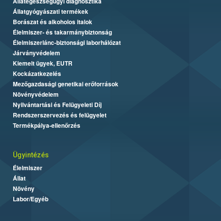
Állategészségügyi diagnosztika
Állatgyógyászati termékek
Borászat és alkoholos italok
Élelmiszer- és takarmánybiztonság
Élelmiszerlánc-biztonsági laborhálózat
Járványvédelem
Kiemelt ügyek, EUTR
Kockázatkezelés
Mezőgazdasági genetikai erőforrások
Növényvédelem
Nyilvántartási és Felügyeleti Díj
Rendszerszervezés és felügyelet
Termékpálya-ellenőrzés
Ügyintézés
Élelmiszer
Állat
Növény
Labor/Egyéb