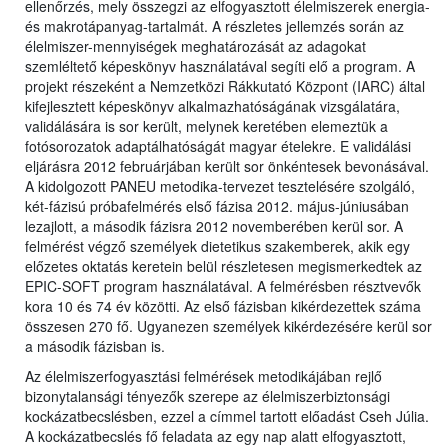
ellenőrzés, mely összegzi az elfogyasztott élelmiszerek energia-
és makrotápanyag-tartalmát. A részletes jellemzés során az
élelmiszer-mennyiségek meghatározását az adagokat
szemléltető képeskönyv használatával segíti elő a program. A
projekt részeként a Nemzetközi Rákkutató Központ (IARC) által
kifejlesztett képeskönyv alkalmazhatóságának vizsgálatára,
validálására is sor került, melynek keretében elemeztük a
fotósorozatok adaptálhatóságát magyar ételekre. E validálási
eljárásra 2012 februárjában került sor önkéntesek bevonásával.
A kidolgozott PANEU metodika-tervezet tesztelésére szolgáló,
két-fázisú próbafelmérés első fázisa 2012. május-júniusában
lezajlott, a második fázisra 2012 novemberében kerül sor. A
felmérést végző személyek dietetikus szakemberek, akik egy
előzetes oktatás keretein belül részletesen megismerkedtek az
EPIC-SOFT program használatával. A felmérésben résztvevők
kora 10 és 74 év közötti. Az első fázisban kikérdezettek száma
összesen 270 fő. Ugyanezen személyek kikérdezésére kerül sor
a második fázisban is.
Az élelmiszerfogyasztási felmérések metodikájában rejlő
bizonytalansági tényezők szerepe az élelmiszerbiztonsági
kockázatbecslésben, ezzel a címmel tartott előadást Cseh Júlia.
A kockázatbecslés fő feladata az egy nap alatt elfogyasztott,