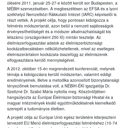
ülésére 2011. január 25-27-e között került sor Budapesten, a
MÉBiH szervezésében. A megbeszélésen az EFSA és a lyoni
székhelyű Nemzetközi Rákkutató Intézet (IARC) képviselői is
részt vettek. A projekt célja, hogy pontosan kidolgozza a
felmérés módszertanát, azon belül a nemzeti sajátosságok
érvényesíthetőségét és a módszer alkalmazhatóságát kis
létszámú (országonként 250 fő) mintán tesztelje. Az
élelmiszerfogyasztási adatok az élelmiszerbiztonsági
kockázatbecslésben nélkülözhetetlenek, mivel az esetleges
élelmiszerártalom kockázata összefügg az élelmiszerek
elfogyasztásra kerülő mennyiségével.
A 2012. október 15-én megrendezett konferenciát, melynek
témája a kidolgozásra kerülő módszertan, valamint eddigi
eredményeinek, illetve a metodika azonosított bizonytalansági
tényezőinek bemutatása volt, a NÉBIH-ÉKI igazgatója Dr.
Szeitzné Dr. Szabó Mária nyitotta meg. Köszöntőjében
hangsúlyozta az Európai Élelmiszer-biztonsági Hivatal és a
magyar intézmények kiváló együttműködésének kiemelkedő
szerepét a tudományos életben.
A projekt célja az Európai Unió egész területére kiterjeszteni
tervezett EU Menü élelmiszerfogyasztási felméréshez (10-74