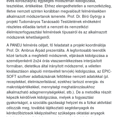
éves korosztályra) egységes módszertan kidolgozása,
tesztelése, értékelése. Ehhez elengedhetetlen a nemzetközileg,
illetve nemzeti szinten korábban megvalósult felmérésekben
alkalmazott módszertanok ismerete. Prof. Dr. Bíró György a
projekt Tudományos Tanácsadó Testületének elnökeként
részletes előadás tartott a nemzeti és nemzetközi
élelmiszerfogyasztási felmérések típusairól és az alkalmazott
módszerek lehetőségeiről.
A PANEU felmérés céljait, fő feladatait a projekt koordinálója
Prof. Dr. Ambrus Árpád prezentálta. A legfontosabb teendők
közé tartozik a megfelelő módszerek, eljárások kidolgozása a
személyenkénti 2x24 órás visszaemlékezéses interjúsított
formában, dietetikus által irányított módszerrel, a véletlen
kiválasztáson alapuló mintavételi terv(ek) kidolgozása, az EPIC-
SOFT szoftver adatbázisának feltöltése nemzeti adatokkal (pl.
receptekkel, élelmiszerlistával, ezekhez tartozó energia- és
makrotápértékekkel, mennyiségi meghatározásukhoz
alkalmazható adagmennyiségekkel, stb.). De a metodika részét
képezik kérdőívek kidolgozása, melyek a fogyasztási
gyakoriságot, a szociális-gazdasági helyzet és a fizikai aktivitást
célozzák meg, továbbá tájékoztató segédanyagok és
kérdezőbiztosok kiképzéséhez szükséges oktatási anyagok