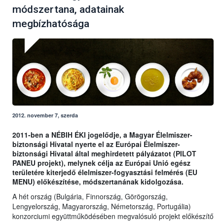
módszertana, adatainak
megbízhatósága
2012. november 7, szerda
2011-ben a NÉBIH ÉKI jogelődje, a Magyar Élelmiszer-
biztonsági Hivatal nyerte el az Európai Élelmiszer-
biztonsági Hivatal által meghirdetett pályázatot (PILOT
PANEU projekt), melynek célja az Európai Unió egész
területére kiterjedő élelmiszer-fogyasztási felmérés (EU
MENU) előkészítése, módszertanának kidolgozása.
A hét ország (Bulgária, Finnország, Görögország,
Lengyelország, Magyarország, Németország, Portugália)
konzorciumi együttműködésében megvalósuló projekt előkészítő