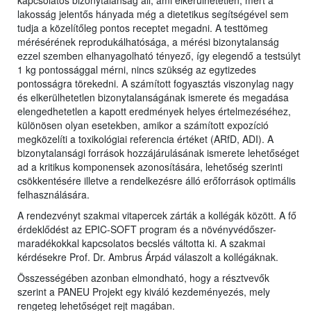
kapcsolatos bizonytalanság áll, ami elkerülhetetlen, mert a
lakosság jelentős hányada még a dietetikus segítségével sem
tudja a közelítőleg pontos receptet megadni. A testtömeg
mérésérének reprodukálhatósága, a mérési bizonytalanság
ezzel szemben elhanyagolható tényező, így elegendő a testsúlyt
1 kg pontossággal mérni, nincs szükség az egytizedes
pontosságra törekedni. A számított fogyasztás viszonylag nagy
és elkerülhetetlen bizonytalanságának ismerete és megadása
elengedhetetlen a kapott eredmények helyes értelmezéséhez,
különösen olyan esetekben, amikor a számított expozíció
megközelíti a toxikológiai referencia értéket (ARfD, ADI). A
bizonytalansági források hozzájárulásának ismerete lehetőséget
ad a kritikus komponensek azonosítására, lehetőség szerinti
csökkentésére illetve a rendelkezésre álló erőforrások optimális
felhasználására.
A rendezvényt szakmai vitapercek zárták a kollégák között. A fő
érdeklődést az EPIC-SOFT program és a növényvédőszer-
maradékokkal kapcsolatos becslés váltotta ki. A szakmai
kérdésekre Prof. Dr. Ambrus Árpád válaszolt a kollégáknak.
Összességében azonban elmondható, hogy a résztvevők
szerint a PANEU Projekt egy kiváló kezdeményezés, mely
rengeteg lehetőséget rejt magában.