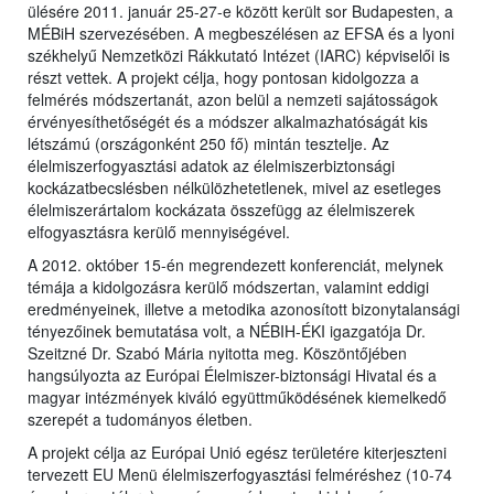
ülésére 2011. január 25-27-e között került sor Budapesten, a
MÉBiH szervezésében. A megbeszélésen az EFSA és a lyoni
székhelyű Nemzetközi Rákkutató Intézet (IARC) képviselői is
részt vettek. A projekt célja, hogy pontosan kidolgozza a
felmérés módszertanát, azon belül a nemzeti sajátosságok
érvényesíthetőségét és a módszer alkalmazhatóságát kis
létszámú (országonként 250 fő) mintán tesztelje. Az
élelmiszerfogyasztási adatok az élelmiszerbiztonsági
kockázatbecslésben nélkülözhetetlenek, mivel az esetleges
élelmiszerártalom kockázata összefügg az élelmiszerek
elfogyasztásra kerülő mennyiségével.
A 2012. október 15-én megrendezett konferenciát, melynek
témája a kidolgozásra kerülő módszertan, valamint eddigi
eredményeinek, illetve a metodika azonosított bizonytalansági
tényezőinek bemutatása volt, a NÉBIH-ÉKI igazgatója Dr.
Szeitzné Dr. Szabó Mária nyitotta meg. Köszöntőjében
hangsúlyozta az Európai Élelmiszer-biztonsági Hivatal és a
magyar intézmények kiváló együttműködésének kiemelkedő
szerepét a tudományos életben.
A projekt célja az Európai Unió egész területére kiterjeszteni
tervezett EU Menü élelmiszerfogyasztási felméréshez (10-74