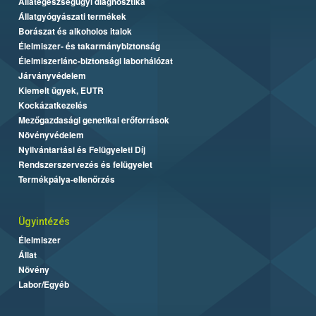
Állategészségügyi diagnosztika
Állatgyógyászati termékek
Borászat és alkoholos italok
Élelmiszer- és takarmánybiztonság
Élelmiszerlánc-biztonsági laborhálózat
Járványvédelem
Kiemelt ügyek, EUTR
Kockázatkezelés
Mezőgazdasági genetikai erőforrások
Növényvédelem
Nyilvántartási és Felügyeleti Díj
Rendszerszervezés és felügyelet
Termékpálya-ellenőrzés
Ügyintézés
Élelmiszer
Állat
Növény
Labor/Egyéb