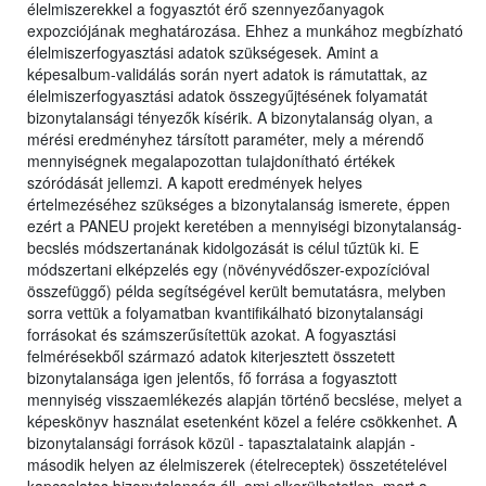
élelmiszerekkel a fogyasztót érő szennyezőanyagok
expozciójának meghatározása. Ehhez a munkához megbízható
élelmiszerfogyasztási adatok szükségesek. Amint a
képesalbum-validálás során nyert adatok is rámutattak, az
élelmiszerfogyasztási adatok összegyűjtésének folyamatát
bizonytalansági tényezők kísérik. A bizonytalanság olyan, a
mérési eredményhez társított paraméter, mely a mérendő
mennyiségnek megalapozottan tulajdonítható értékek
szóródását jellemzi. A kapott eredmények helyes
értelmezéséhez szükséges a bizonytalanság ismerete, éppen
ezért a PANEU projekt keretében a mennyiségi bizonytalanság-
becslés módszertanának kidolgozását is célul tűztük ki. E
módszertani elképzelés egy (növényvédőszer-expozícióval
összefüggő) példa segítségével került bemutatásra, melyben
sorra vettük a folyamatban kvantifikálható bizonytalansági
forrásokat és számszerűsítettük azokat. A fogyasztási
felmérésekből származó adatok kiterjesztett összetett
bizonytalansága igen jelentős, fő forrása a fogyasztott
mennyiség visszaemlékezés alapján történő becslése, melyet a
képeskönyv használat esetenként közel a felére csökkenhet. A
bizonytalansági források közül - tapasztalataink alapján -
második helyen az élelmiszerek (ételreceptek) összetételével