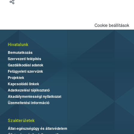
meg tapasztalatait a gazdasági haszonállatok jólétének
fejlesztéséről.
Cookie beállítások
Hivatalunk
Bemutatkozás
Szervezeti felépítés
Gazdálkodási adatok
Felügyeleti szervünk
Projektek
Kapcsolódó linkek
Adatkezelési tájékoztató
Akadálymentességi nyilatkozat
Üzemeltetési információ
Szakterületek
Állat-egészségügy és állatvédelem