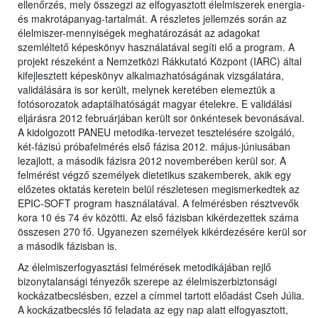
ellenőrzés, mely összegzi az elfogyasztott élelmiszerek energia-
és makrotápanyag-tartalmát. A részletes jellemzés során az
élelmiszer-mennyiségek meghatározását az adagokat
szemléltető képeskönyv használatával segíti elő a program. A
projekt részeként a Nemzetközi Rákkutató Központ (IARC) által
kifejlesztett képeskönyv alkalmazhatóságának vizsgálatára,
validálására is sor került, melynek keretében elemeztük a
fotósorozatok adaptálhatóságát magyar ételekre. E validálási
eljárásra 2012 februárjában került sor önkéntesek bevonásával.
A kidolgozott PANEU metodika-tervezet tesztelésére szolgáló,
két-fázisú próbafelmérés első fázisa 2012. május-júniusában
lezajlott, a második fázisra 2012 novemberében kerül sor. A
felmérést végző személyek dietetikus szakemberek, akik egy
előzetes oktatás keretein belül részletesen megismerkedtek az
EPIC-SOFT program használatával. A felmérésben résztvevők
kora 10 és 74 év közötti. Az első fázisban kikérdezettek száma
összesen 270 fő. Ugyanezen személyek kikérdezésére kerül sor
a második fázisban is.
Az élelmiszerfogyasztási felmérések metodikájában rejlő
bizonytalansági tényezők szerepe az élelmiszerbiztonsági
kockázatbecslésben, ezzel a címmel tartott előadást Cseh Júlia.
A kockázatbecslés fő feladata az egy nap alatt elfogyasztott,