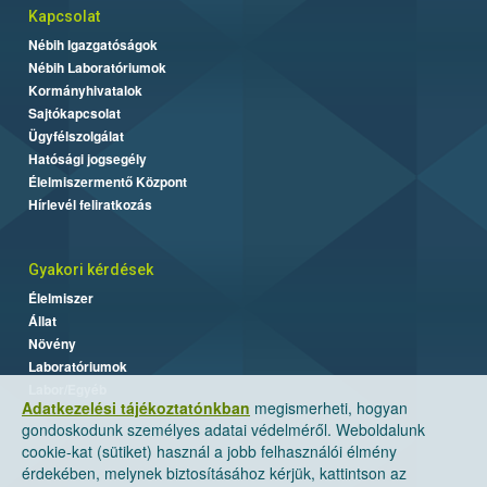
Kapcsolat
Nébih Igazgatóságok
Nébih Laboratóriumok
Kormányhivatalok
Sajtókapcsolat
Ügyfélszolgálat
Hatósági jogsegély
Élelmiszermentő Központ
Hírlevél feliratkozás
Gyakori kérdések
Élelmiszer
Állat
Növény
Laboratóriumok
Labor/Egyéb
Adatkezelési tájékoztatónkban
megismerheti, hogyan
gondoskodunk személyes adatai védelméről. Weboldalunk
cookie-kat (sütiket) használ a jobb felhasználói élmény
érdekében, melynek biztosításához kérjük, kattintson az