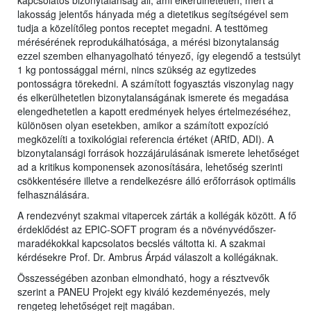
kapcsolatos bizonytalanság áll, ami elkerülhetetlen, mert a
lakosság jelentős hányada még a dietetikus segítségével sem
tudja a közelítőleg pontos receptet megadni. A testtömeg
mérésérének reprodukálhatósága, a mérési bizonytalanság
ezzel szemben elhanyagolható tényező, így elegendő a testsúlyt
1 kg pontossággal mérni, nincs szükség az egytizedes
pontosságra törekedni. A számított fogyasztás viszonylag nagy
és elkerülhetetlen bizonytalanságának ismerete és megadása
elengedhetetlen a kapott eredmények helyes értelmezéséhez,
különösen olyan esetekben, amikor a számított expozíció
megközelíti a toxikológiai referencia értéket (ARfD, ADI). A
bizonytalansági források hozzájárulásának ismerete lehetőséget
ad a kritikus komponensek azonosítására, lehetőség szerinti
csökkentésére illetve a rendelkezésre álló erőforrások optimális
felhasználására.
A rendezvényt szakmai vitapercek zárták a kollégák között. A fő
érdeklődést az EPIC-SOFT program és a növényvédőszer-
maradékokkal kapcsolatos becslés váltotta ki. A szakmai
kérdésekre Prof. Dr. Ambrus Árpád válaszolt a kollégáknak.
Összességében azonban elmondható, hogy a résztvevők
szerint a PANEU Projekt egy kiváló kezdeményezés, mely
rengeteg lehetőséget rejt magában.