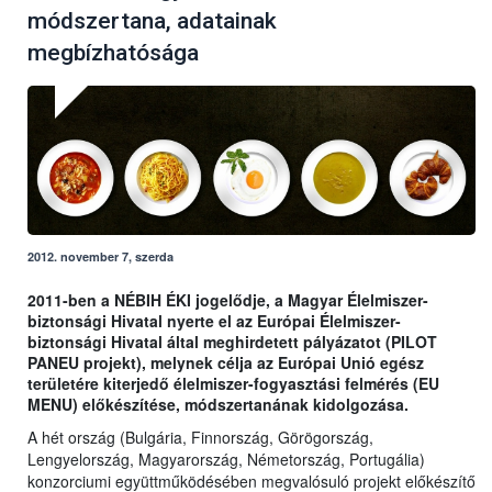
módszertana, adatainak
megbízhatósága
2012. november 7, szerda
2011-ben a NÉBIH ÉKI jogelődje, a Magyar Élelmiszer-
biztonsági Hivatal nyerte el az Európai Élelmiszer-
biztonsági Hivatal által meghirdetett pályázatot (PILOT
PANEU projekt), melynek célja az Európai Unió egész
területére kiterjedő élelmiszer-fogyasztási felmérés (EU
MENU) előkészítése, módszertanának kidolgozása.
A hét ország (Bulgária, Finnország, Görögország,
Lengyelország, Magyarország, Németország, Portugália)
konzorciumi együttműködésében megvalósuló projekt előkészítő