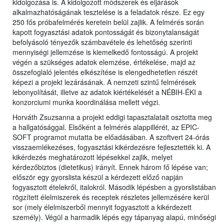
kidolgozása is. A kidolgozott módszerek és eljárások
alkalmazhatóságának tesztelése is a feladatok része. Ez egy
250 fős próbafelmérés keretein belül zajlik. A felmérés során
kapott fogyasztási adatok pontosságát és bizonytalanságát
befolyásoló tényezők számbavétele és lehetőség szerinti
mennyiségi jellemzése is kiemelkedő fontosságú. A projekt
végén a szükséges adatok elemzése, értékelése, majd az
összefoglaló jelentés elkészítése is elengedhetetlen részét
képezi a projekt lezárásának. A nemzeti szintű felmérések
lebonyolítását, illetve az adatok kiértékelését a NÉBIH-ÉKI a
konzorciumi munka koordinálása mellett végzi.
Horváth Zsuzsanna a projekt eddigi tapasztalatait osztotta meg
a hallgatósággal. Elsőként a felmérés alappillérét, az EPIC-
SOFT programot mutatta be előadásában. A szoftvert 24-órás
visszaemlékezéses, fogyasztási kikérdezésre fejlesztették ki. A
kikérdezés meghatározott lépésekkel zajlik, melyet
kérdezőbiztos (dietetikus) irányít. Ennek három fő lépése van;
először egy gyorslista készül a kérdezett előző napján
fogyasztott ételekről, italokról. Második lépésben a gyorslistában
rögzített élelmiszerek és receptek részletes jellemzésére kerül
sor (mely élelmiszerből mennyit fogyasztott a kikérdezett
személy). Végül a harmadik lépés egy tápanyag alapú, minőségi