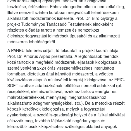
éves korosztályra) egységes módszertan kidolgozása,
tesztelése, értékelése. Ehhez elengedhetetlen a nemzetközileg,
illetve nemzeti szinten korábban megvalósult felmérésekben
alkalmazott módszertanok ismerete. Prof. Dr. Bíró György a
projekt Tudományos Tanácsadó Testületének elnökeként
részletes előadás tartott a nemzeti és nemzetközi
élelmiszerfogyasztási felmérések típusairól és az alkalmazott
módszerek lehetőségeiről.
A PANEU felmérés céljait, fő feladatait a projekt koordinálója
Prof. Dr. Ambrus Árpád prezentálta. A legfontosabb teendők
közé tartozik a megfelelő módszerek, eljárások kidolgozása a
személyenkénti 2x24 órás visszaemlékezéses interjúsított
formában, dietetikus által irányított módszerrel, a véletlen
kiválasztáson alapuló mintavételi terv(ek) kidolgozása, az EPIC-
SOFT szoftver adatbázisának feltöltése nemzeti adatokkal (pl.
receptekkel, élelmiszerlistával, ezekhez tartozó energia- és
makrotápértékekkel, mennyiségi meghatározásukhoz
alkalmazható adagmennyiségekkel, stb.). De a metodika részét
képezik kérdőívek kidolgozása, melyek a fogyasztási
gyakoriságot, a szociális-gazdasági helyzet és a fizikai aktivitást
célozzák meg, továbbá tájékoztató segédanyagok és
kérdezőbiztosok kiképzéséhez szükséges oktatási anyagok