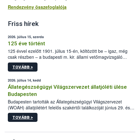
Rendezvény összefoglalója
Friss hírek
2026. július 15, szerda
125 éve történt
125 évvel ezelőtt 1901. július 15-én, költözött be – igaz, még
csak részben – a budapesti m. kir. állami vetőmagvizsgáló
állomás a Kis Rókus utca 15. szám alatti, Czigler Győző által
TOVÁBB >
tervezett új épületébe.
2026. július 14, kedd
Állategészségügyi Világszervezet állatjóléti ülése
Budapesten
Budapesten tartották az Állategészségügyi Világszervezet
(WOAH) állatjólétért felelős szakértői találkozóját június 29. és
július 2. között. Az Agrár- és Élelmiszergazdaságért Felelős
TOVÁBB >
Minisztérium (AÉM) és a Nemzeti Élelmiszerlánc-biztonsági
Hivatal (Nébih) szervezésével megvalósult rendezvény célja a
gazdasági haszonállatok jólétének elősegítése volt az európai
régió országaiban. Az ülésen, több mint 50 résztvevő osztotta