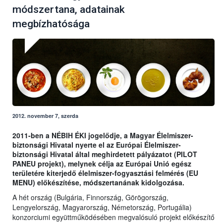
módszertana, adatainak
megbízhatósága
2012. november 7, szerda
2011-ben a NÉBIH ÉKI jogelődje, a Magyar Élelmiszer-
biztonsági Hivatal nyerte el az Európai Élelmiszer-
biztonsági Hivatal által meghirdetett pályázatot (PILOT
PANEU projekt), melynek célja az Európai Unió egész
területére kiterjedő élelmiszer-fogyasztási felmérés (EU
MENU) előkészítése, módszertanának kidolgozása.
A hét ország (Bulgária, Finnország, Görögország,
Lengyelország, Magyarország, Németország, Portugália)
konzorciumi együttműködésében megvalósuló projekt előkészítő