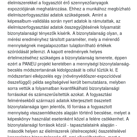
élelmiszerekkel a fogyasztót érő szennyezőanyagok
expozciójának meghatározása. Ehhez a munkához megbízható
élelmiszerfogyasztási adatok szükségesek. Amint a
képesalbum-validálás során nyert adatok is rámutattak, az
élelmiszerfogyasztási adatok összegyűjtésének folyamatát
bizonytalansági tényezők kísérik. A bizonytalanság olyan, a
mérési eredményhez társított paraméter, mely a mérendő
mennyiségnek megalapozottan tulajdonítható értékek
szóródását jellemzi. A kapott eredmények helyes
értelmezéséhez szükséges a bizonytalanság ismerete, éppen
ezért a PANEU projekt keretében a mennyiségi bizonytalanság-
becslés módszertanának kidolgozását is célul tűztük ki. E
módszertani elképzelés egy (növényvédőszer-expozícióval
összefüggő) példa segítségével került bemutatásra, melyben
sorra vettük a folyamatban kvantifikálható bizonytalansági
forrásokat és számszerűsítettük azokat. A fogyasztási
felmérésekből származó adatok kiterjesztett összetett
bizonytalansága igen jelentős, fő forrása a fogyasztott
mennyiség visszaemlékezés alapján történő becslése, melyet a
képeskönyv használat esetenként közel a felére csökkenhet. A
bizonytalansági források közül - tapasztalataink alapján -
második helyen az élelmiszerek (ételreceptek) összetételével