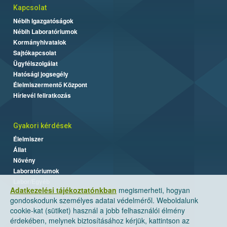
Kapcsolat
Nébih Igazgatóságok
Nébih Laboratóriumok
Kormányhivatalok
Sajtókapcsolat
Ügyfélszolgálat
Hatósági jogsegély
Élelmiszermentő Központ
Hírlevél feliratkozás
Gyakori kérdések
Élelmiszer
Állat
Növény
Laboratóriumok
Labor/Egyéb
Adatkezelési tájékoztatónkban
megismerheti, hogyan
gondoskodunk személyes adatai védelméről. Weboldalunk
cookie-kat (sütiket) használ a jobb felhasználói élmény
érdekében, melynek biztosításához kérjük, kattintson az