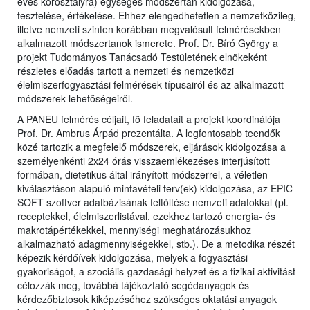
éves korosztályra) egységes módszertan kidolgozása,
tesztelése, értékelése. Ehhez elengedhetetlen a nemzetközileg,
illetve nemzeti szinten korábban megvalósult felmérésekben
alkalmazott módszertanok ismerete. Prof. Dr. Bíró György a
projekt Tudományos Tanácsadó Testületének elnökeként
részletes előadás tartott a nemzeti és nemzetközi
élelmiszerfogyasztási felmérések típusairól és az alkalmazott
módszerek lehetőségeiről.
A PANEU felmérés céljait, fő feladatait a projekt koordinálója
Prof. Dr. Ambrus Árpád prezentálta. A legfontosabb teendők
közé tartozik a megfelelő módszerek, eljárások kidolgozása a
személyenkénti 2x24 órás visszaemlékezéses interjúsított
formában, dietetikus által irányított módszerrel, a véletlen
kiválasztáson alapuló mintavételi terv(ek) kidolgozása, az EPIC-
SOFT szoftver adatbázisának feltöltése nemzeti adatokkal (pl.
receptekkel, élelmiszerlistával, ezekhez tartozó energia- és
makrotápértékekkel, mennyiségi meghatározásukhoz
alkalmazható adagmennyiségekkel, stb.). De a metodika részét
képezik kérdőívek kidolgozása, melyek a fogyasztási
gyakoriságot, a szociális-gazdasági helyzet és a fizikai aktivitást
célozzák meg, továbbá tájékoztató segédanyagok és
kérdezőbiztosok kiképzéséhez szükséges oktatási anyagok