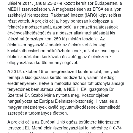
ülésére 2011. január 25-27-e között került sor Budapesten, a
MÉBiH szervezésében. A megbeszélésen az EFSA és a lyoni
székhelyű Nemzetközi Rákkutató Intézet (IARC) képviselői is
részt vettek. A projekt célja, hogy pontosan kidolgozza a
felmérés módszertanát, azon belül a nemzeti sajátosságok
érvényesíthetőségét és a módszer alkalmazhatóságát kis
létszámú (országonként 250 fő) mintán tesztelje. Az
élelmiszerfogyasztási adatok az élelmiszerbiztonsági
kockázatbecslésben nélkülözhetetlenek, mivel az esetleges
élelmiszerártalom kockázata összefügg az élelmiszerek
elfogyasztásra kerülő mennyiségével.
A 2012. október 15-én megrendezett konferenciát, melynek
témája a kidolgozásra kerülő módszertan, valamint eddigi
eredményeinek, illetve a metodika azonosított bizonytalansági
tényezőinek bemutatása volt, a NÉBIH-ÉKI igazgatója Dr.
Szeitzné Dr. Szabó Mária nyitotta meg. Köszöntőjében
hangsúlyozta az Európai Élelmiszer-biztonsági Hivatal és a
magyar intézmények kiváló együttműködésének kiemelkedő
szerepét a tudományos életben.
A projekt célja az Európai Unió egész területére kiterjeszteni
tervezett EU Menü élelmiszerfogyasztási felméréshez (10-74