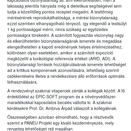
kapcsolatos bizonytalanság áll, ami elkerülhetetlen, mert a
lakosság jelentős hányada még a dietetikus segítségével sem
tudja a közelítőleg pontos receptet megadni. A testtömeg
mérésérének reprodukálhatósága, a mérési bizonytalanság
ezzel szemben elhanyagolható tényező, így elegendő a testsúlyt
1 kg pontossággal mérni, nincs szükség az egytizedes
pontosságra törekedni. A számított fogyasztás viszonylag nagy
és elkerülhetetlen bizonytalanságának ismerete és megadása
elengedhetetlen a kapott eredmények helyes értelmezéséhez,
különösen olyan esetekben, amikor a számított expozíció
megközelíti a toxikológiai referencia értéket (ARfD, ADI). A
bizonytalansági források hozzájárulásának ismerete lehetőséget
ad a kritikus komponensek azonosítására, lehetőség szerinti
csökkentésére illetve a rendelkezésre álló erőforrások optimális
felhasználására.
A rendezvényt szakmai vitapercek zárták a kollégák között. A fő
érdeklődést az EPIC-SOFT program és a növényvédőszer-
maradékokkal kapcsolatos becslés váltotta ki. A szakmai
kérdésekre Prof. Dr. Ambrus Árpád válaszolt a kollégáknak.
Összességében azonban elmondható, hogy a résztvevők
szerint a PANEU Projekt egy kiváló kezdeményezés, mely
rengeteg lehetőséget rejt magában.