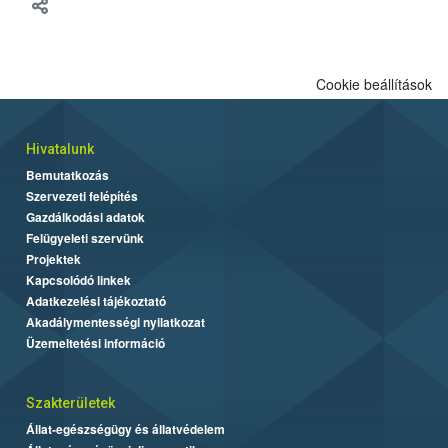
meg tapasztalatait a gazdasági haszonállatok jólétének
fejlesztéséről.
Cookie beállítások
Hivatalunk
Bemutatkozás
Szervezeti felépítés
Gazdálkodási adatok
Felügyeleti szervünk
Projektek
Kapcsolódó linkek
Adatkezelési tájékoztató
Akadálymentességi nyilatkozat
Üzemeltetési információ
Szakterületek
Állat-egészségügy és állatvédelem