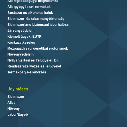
Állategészségügyi diagnosztika
Állatgyógyászati termékek
Borászat és alkoholos italok
Élelmiszer- és takarmánybiztonság
Élelmiszerlánc-biztonsági laborhálózat
Járványvédelem
Kiemelt ügyek, EUTR
Kockázatkezelés
Mezőgazdasági genetikai erőforrások
Növényvédelem
Nyilvántartási és Felügyeleti Díj
Rendszerszervezés és felügyelet
Termékpálya-ellenőrzés
Ügyintézés
Élelmiszer
Állat
Növény
Labor/Egyéb