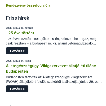
Rendezvény összefoglalója
Friss hírek
2026. július 15, szerda
125 éve történt
125 évvel ezelőtt 1901. július 15-én, költözött be – igaz, még
csak részben – a budapesti m. kir. állami vetőmagvizsgáló
állomás a Kis Rókus utca 15. szám alatti, Czigler Győző által
TOVÁBB >
tervezett új épületébe.
2026. július 14, kedd
Állategészségügyi Világszervezet állatjóléti ülése
Budapesten
Budapesten tartották az Állategészségügyi Világszervezet
(WOAH) állatjólétért felelős szakértői találkozóját június 29. és
július 2. között. Az Agrár- és Élelmiszergazdaságért Felelős
TOVÁBB >
Minisztérium (AÉM) és a Nemzeti Élelmiszerlánc-biztonsági
Hivatal (Nébih) szervezésével megvalósult rendezvény célja a
gazdasági haszonállatok jólétének elősegítése volt az európai
régió országaiban. Az ülésen, több mint 50 résztvevő osztotta