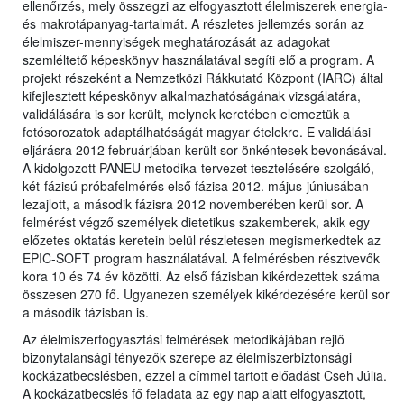
ellenőrzés, mely összegzi az elfogyasztott élelmiszerek energia-
és makrotápanyag-tartalmát. A részletes jellemzés során az
élelmiszer-mennyiségek meghatározását az adagokat
szemléltető képeskönyv használatával segíti elő a program. A
projekt részeként a Nemzetközi Rákkutató Központ (IARC) által
kifejlesztett képeskönyv alkalmazhatóságának vizsgálatára,
validálására is sor került, melynek keretében elemeztük a
fotósorozatok adaptálhatóságát magyar ételekre. E validálási
eljárásra 2012 februárjában került sor önkéntesek bevonásával.
A kidolgozott PANEU metodika-tervezet tesztelésére szolgáló,
két-fázisú próbafelmérés első fázisa 2012. május-júniusában
lezajlott, a második fázisra 2012 novemberében kerül sor. A
felmérést végző személyek dietetikus szakemberek, akik egy
előzetes oktatás keretein belül részletesen megismerkedtek az
EPIC-SOFT program használatával. A felmérésben résztvevők
kora 10 és 74 év közötti. Az első fázisban kikérdezettek száma
összesen 270 fő. Ugyanezen személyek kikérdezésére kerül sor
a második fázisban is.
Az élelmiszerfogyasztási felmérések metodikájában rejlő
bizonytalansági tényezők szerepe az élelmiszerbiztonsági
kockázatbecslésben, ezzel a címmel tartott előadást Cseh Júlia.
A kockázatbecslés fő feladata az egy nap alatt elfogyasztott,