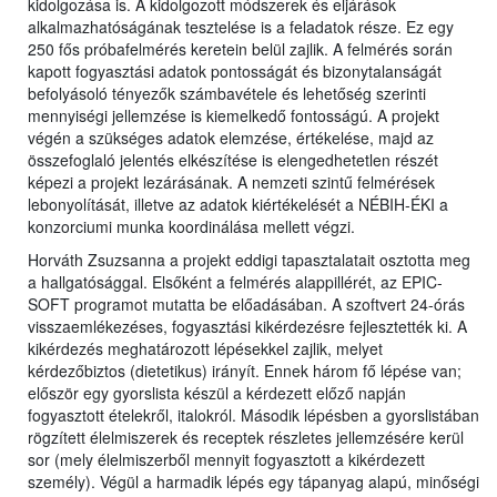
kidolgozása is. A kidolgozott módszerek és eljárások
alkalmazhatóságának tesztelése is a feladatok része. Ez egy
250 fős próbafelmérés keretein belül zajlik. A felmérés során
kapott fogyasztási adatok pontosságát és bizonytalanságát
befolyásoló tényezők számbavétele és lehetőség szerinti
mennyiségi jellemzése is kiemelkedő fontosságú. A projekt
végén a szükséges adatok elemzése, értékelése, majd az
összefoglaló jelentés elkészítése is elengedhetetlen részét
képezi a projekt lezárásának. A nemzeti szintű felmérések
lebonyolítását, illetve az adatok kiértékelését a NÉBIH-ÉKI a
konzorciumi munka koordinálása mellett végzi.
Horváth Zsuzsanna a projekt eddigi tapasztalatait osztotta meg
a hallgatósággal. Elsőként a felmérés alappillérét, az EPIC-
SOFT programot mutatta be előadásában. A szoftvert 24-órás
visszaemlékezéses, fogyasztási kikérdezésre fejlesztették ki. A
kikérdezés meghatározott lépésekkel zajlik, melyet
kérdezőbiztos (dietetikus) irányít. Ennek három fő lépése van;
először egy gyorslista készül a kérdezett előző napján
fogyasztott ételekről, italokról. Második lépésben a gyorslistában
rögzített élelmiszerek és receptek részletes jellemzésére kerül
sor (mely élelmiszerből mennyit fogyasztott a kikérdezett
személy). Végül a harmadik lépés egy tápanyag alapú, minőségi