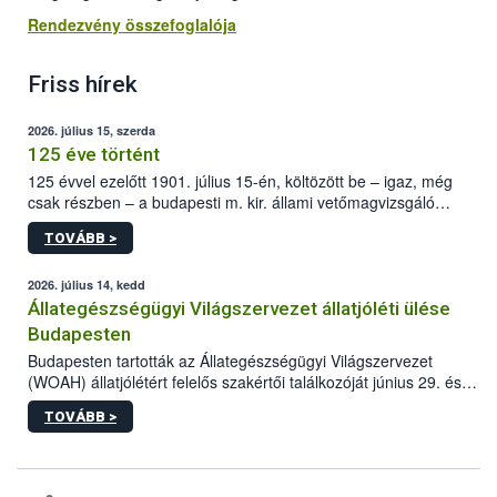
Rendezvény összefoglalója
Friss hírek
2026. július 15, szerda
125 éve történt
125 évvel ezelőtt 1901. július 15-én, költözött be – igaz, még
csak részben – a budapesti m. kir. állami vetőmagvizsgáló
állomás a Kis Rókus utca 15. szám alatti, Czigler Győző által
TOVÁBB >
tervezett új épületébe.
2026. július 14, kedd
Állategészségügyi Világszervezet állatjóléti ülése
Budapesten
Budapesten tartották az Állategészségügyi Világszervezet
(WOAH) állatjólétért felelős szakértői találkozóját június 29. és
július 2. között. Az Agrár- és Élelmiszergazdaságért Felelős
TOVÁBB >
Minisztérium (AÉM) és a Nemzeti Élelmiszerlánc-biztonsági
Hivatal (Nébih) szervezésével megvalósult rendezvény célja a
gazdasági haszonállatok jólétének elősegítése volt az európai
régió országaiban. Az ülésen, több mint 50 résztvevő osztotta