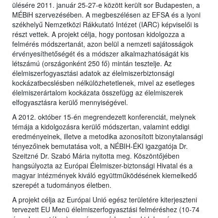
ülésére 2011. január 25-27-e között került sor Budapesten, a
MÉBiH szervezésében. A megbeszélésen az EFSA és a lyoni
székhelyű Nemzetközi Rákkutató Intézet (IARC) képviselői is
részt vettek. A projekt célja, hogy pontosan kidolgozza a
felmérés módszertanát, azon belül a nemzeti sajátosságok
érvényesíthetőségét és a módszer alkalmazhatóságát kis
létszámú (országonként 250 fő) mintán tesztelje. Az
élelmiszerfogyasztási adatok az élelmiszerbiztonsági
kockázatbecslésben nélkülözhetetlenek, mivel az esetleges
élelmiszerártalom kockázata összefügg az élelmiszerek
elfogyasztásra kerülő mennyiségével.
A 2012. október 15-én megrendezett konferenciát, melynek
témája a kidolgozásra kerülő módszertan, valamint eddigi
eredményeinek, illetve a metodika azonosított bizonytalansági
tényezőinek bemutatása volt, a NÉBIH-ÉKI igazgatója Dr.
Szeitzné Dr. Szabó Mária nyitotta meg. Köszöntőjében
hangsúlyozta az Európai Élelmiszer-biztonsági Hivatal és a
magyar intézmények kiváló együttműködésének kiemelkedő
szerepét a tudományos életben.
A projekt célja az Európai Unió egész területére kiterjeszteni
tervezett EU Menü élelmiszerfogyasztási felméréshez (10-74