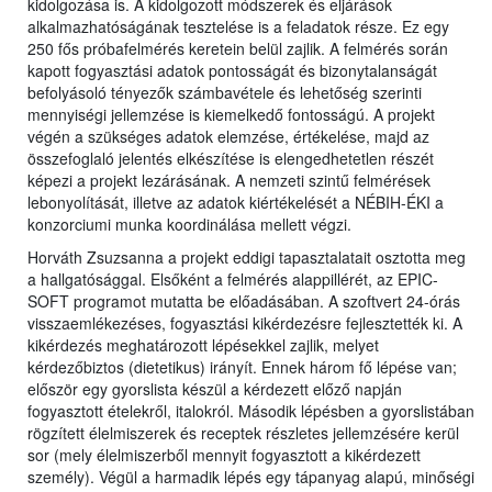
kidolgozása is. A kidolgozott módszerek és eljárások
alkalmazhatóságának tesztelése is a feladatok része. Ez egy
250 fős próbafelmérés keretein belül zajlik. A felmérés során
kapott fogyasztási adatok pontosságát és bizonytalanságát
befolyásoló tényezők számbavétele és lehetőség szerinti
mennyiségi jellemzése is kiemelkedő fontosságú. A projekt
végén a szükséges adatok elemzése, értékelése, majd az
összefoglaló jelentés elkészítése is elengedhetetlen részét
képezi a projekt lezárásának. A nemzeti szintű felmérések
lebonyolítását, illetve az adatok kiértékelését a NÉBIH-ÉKI a
konzorciumi munka koordinálása mellett végzi.
Horváth Zsuzsanna a projekt eddigi tapasztalatait osztotta meg
a hallgatósággal. Elsőként a felmérés alappillérét, az EPIC-
SOFT programot mutatta be előadásában. A szoftvert 24-órás
visszaemlékezéses, fogyasztási kikérdezésre fejlesztették ki. A
kikérdezés meghatározott lépésekkel zajlik, melyet
kérdezőbiztos (dietetikus) irányít. Ennek három fő lépése van;
először egy gyorslista készül a kérdezett előző napján
fogyasztott ételekről, italokról. Második lépésben a gyorslistában
rögzített élelmiszerek és receptek részletes jellemzésére kerül
sor (mely élelmiszerből mennyit fogyasztott a kikérdezett
személy). Végül a harmadik lépés egy tápanyag alapú, minőségi