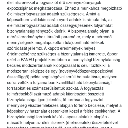
élelmiszerekkel a fogyasztót érő szennyezőanyagok
expozciójának meghatározása. Ehhez a munkához megbízható
élelmiszerfogyasztási adatok szükségesek. Amint a
képesalbum-validálás során nyert adatok is rámutattak, az
élelmiszerfogyasztási adatok összegyűjtésének folyamatát
bizonytalansági tényezők kísérik. A bizonytalanság olyan, a
mérési eredményhez társított paraméter, mely a mérendő
mennyiségnek megalapozottan tulajdonítható értékek
szóródását jellemzi. A kapott eredmények helyes
értelmezéséhez szükséges a bizonytalanság ismerete, éppen
ezért a PANEU projekt keretében a mennyiségi bizonytalanság-
becslés módszertanának kidolgozását is célul tűztük ki. E
módszertani elképzelés egy (növényvédőszer-expozícióval
összefüggő) példa segítségével került bemutatásra, melyben
sorra vettük a folyamatban kvantifikálható bizonytalansági
forrásokat és számszerűsítettük azokat. A fogyasztási
felmérésekből származó adatok kiterjesztett összetett
bizonytalansága igen jelentős, fő forrása a fogyasztott
mennyiség visszaemlékezés alapján történő becslése, melyet a
képeskönyv használat esetenként közel a felére csökkenhet. A
bizonytalansági források közül - tapasztalataink alapján -
második helyen az élelmiszerek (ételreceptek) összetételével