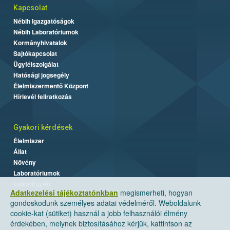
Kapcsolat
Nébih Igazgatóságok
Nébih Laboratóriumok
Kormányhivatalok
Sajtókapcsolat
Ügyfélszolgálat
Hatósági jogsegély
Élelmiszermentő Központ
Hírlevél feliratkozás
Gyakori kérdések
Élelmiszer
Állat
Növény
Laboratóriumok
Labor/Egyéb
Adatkezelési tájékoztatónkban
megismerheti, hogyan
gondoskodunk személyes adatai védelméről. Weboldalunk
cookie-kat (sütiket) használ a jobb felhasználói élmény
érdekében, melynek biztosításához kérjük, kattintson az