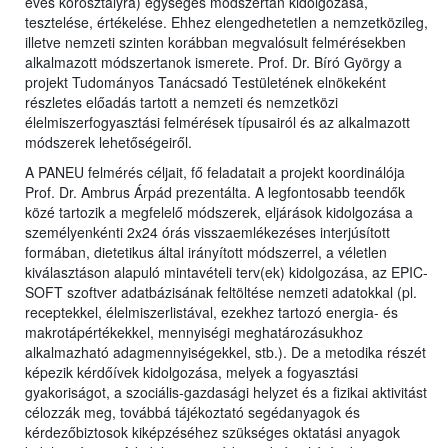
éves korosztályra) egységes módszertan kidolgozása,
tesztelése, értékelése. Ehhez elengedhetetlen a nemzetközileg,
illetve nemzeti szinten korábban megvalósult felmérésekben
alkalmazott módszertanok ismerete. Prof. Dr. Bíró György a
projekt Tudományos Tanácsadó Testületének elnökeként
részletes előadás tartott a nemzeti és nemzetközi
élelmiszerfogyasztási felmérések típusairól és az alkalmazott
módszerek lehetőségeiről.
A PANEU felmérés céljait, fő feladatait a projekt koordinálója
Prof. Dr. Ambrus Árpád prezentálta. A legfontosabb teendők
közé tartozik a megfelelő módszerek, eljárások kidolgozása a
személyenkénti 2x24 órás visszaemlékezéses interjúsított
formában, dietetikus által irányított módszerrel, a véletlen
kiválasztáson alapuló mintavételi terv(ek) kidolgozása, az EPIC-
SOFT szoftver adatbázisának feltöltése nemzeti adatokkal (pl.
receptekkel, élelmiszerlistával, ezekhez tartozó energia- és
makrotápértékekkel, mennyiségi meghatározásukhoz
alkalmazható adagmennyiségekkel, stb.). De a metodika részét
képezik kérdőívek kidolgozása, melyek a fogyasztási
gyakoriságot, a szociális-gazdasági helyzet és a fizikai aktivitást
célozzák meg, továbbá tájékoztató segédanyagok és
kérdezőbiztosok kiképzéséhez szükséges oktatási anyagok