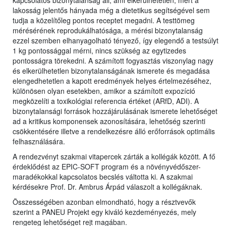
kapcsolatos bizonytalanság áll, ami elkerülhetetlen, mert a
lakosság jelentős hányada még a dietetikus segítségével sem
tudja a közelítőleg pontos receptet megadni. A testtömeg
mérésérének reprodukálhatósága, a mérési bizonytalanság
ezzel szemben elhanyagolható tényező, így elegendő a testsúlyt
1 kg pontossággal mérni, nincs szükség az egytizedes
pontosságra törekedni. A számított fogyasztás viszonylag nagy
és elkerülhetetlen bizonytalanságának ismerete és megadása
elengedhetetlen a kapott eredmények helyes értelmezéséhez,
különösen olyan esetekben, amikor a számított expozíció
megközelíti a toxikológiai referencia értéket (ARfD, ADI). A
bizonytalansági források hozzájárulásának ismerete lehetőséget
ad a kritikus komponensek azonosítására, lehetőség szerinti
csökkentésére illetve a rendelkezésre álló erőforrások optimális
felhasználására.
A rendezvényt szakmai vitapercek zárták a kollégák között. A fő
érdeklődést az EPIC-SOFT program és a növényvédőszer-
maradékokkal kapcsolatos becslés váltotta ki. A szakmai
kérdésekre Prof. Dr. Ambrus Árpád válaszolt a kollégáknak.
Összességében azonban elmondható, hogy a résztvevők
szerint a PANEU Projekt egy kiváló kezdeményezés, mely
rengeteg lehetőséget rejt magában.