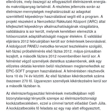
ellenőrzés, mely összegzi az elfogyasztott élelmiszerek energia-
és makrotápanyag-tartalmát. A részletes jellemzés során az
élelmiszer-mennyiségek meghatározását az adagokat
szemléltető képeskönyv használatával segíti elő a program. A
projekt részeként a Nemzetközi Rákkutató Központ (IARC) által
kifejlesztett képeskönyv alkalmazhatóságának vizsgálatára,
validálására is sor került, melynek keretében elemeztük a
fotósorozatok adaptálhatóságát magyar ételekre. E validálási
eljárásra 2012 februárjában került sor önkéntesek bevonásával.
A kidolgozott PANEU metodika-tervezet tesztelésére szolgáló,
két-fázisú próbafelmérés első fázisa 2012. május-júniusában
lezajlott, a második fázisra 2012 novemberében kerül sor. A
felmérést végző személyek dietetikus szakemberek, akik egy
előzetes oktatás keretein belül részletesen megismerkedtek az
EPIC-SOFT program használatával. A felmérésben résztvevők
kora 10 és 74 év közötti. Az első fázisban kikérdezettek száma
összesen 270 fő. Ugyanezen személyek kikérdezésére kerül sor
a második fázisban is.
Az élelmiszerfogyasztási felmérések metodikájában rejlő
bizonytalansági tényezők szerepe az élelmiszerbiztonsági
kockázatbecslésben, ezzel a címmel tartott előadást Cseh Júlia.
A kockázatbecslés fő feladata az egy nap alatt elfogyasztott,