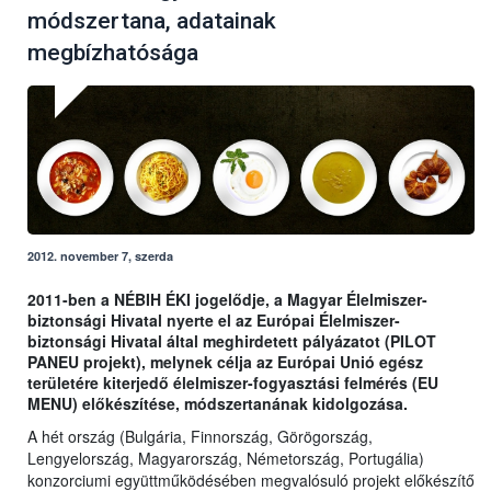
módszertana, adatainak
megbízhatósága
2012. november 7, szerda
2011-ben a NÉBIH ÉKI jogelődje, a Magyar Élelmiszer-
biztonsági Hivatal nyerte el az Európai Élelmiszer-
biztonsági Hivatal által meghirdetett pályázatot (PILOT
PANEU projekt), melynek célja az Európai Unió egész
területére kiterjedő élelmiszer-fogyasztási felmérés (EU
MENU) előkészítése, módszertanának kidolgozása.
A hét ország (Bulgária, Finnország, Görögország,
Lengyelország, Magyarország, Németország, Portugália)
konzorciumi együttműködésében megvalósuló projekt előkészítő