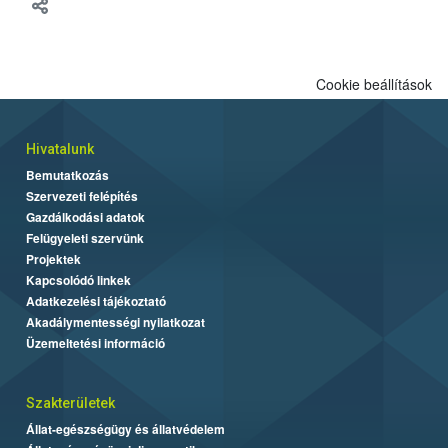
meg tapasztalatait a gazdasági haszonállatok jólétének
fejlesztéséről.
Cookie beállítások
Hivatalunk
Bemutatkozás
Szervezeti felépítés
Gazdálkodási adatok
Felügyeleti szervünk
Projektek
Kapcsolódó linkek
Adatkezelési tájékoztató
Akadálymentességi nyilatkozat
Üzemeltetési információ
Szakterületek
Állat-egészségügy és állatvédelem