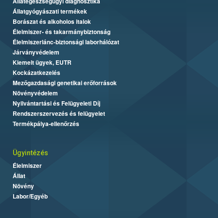
Állategészségügyi diagnosztika
Állatgyógyászati termékek
Borászat és alkoholos italok
Élelmiszer- és takarmánybiztonság
Élelmiszerlánc-biztonsági laborhálózat
Járványvédelem
Kiemelt ügyek, EUTR
Kockázatkezelés
Mezőgazdasági genetikai erőforrások
Növényvédelem
Nyilvántartási és Felügyeleti Díj
Rendszerszervezés és felügyelet
Termékpálya-ellenőrzés
Ügyintézés
Élelmiszer
Állat
Növény
Labor/Egyéb