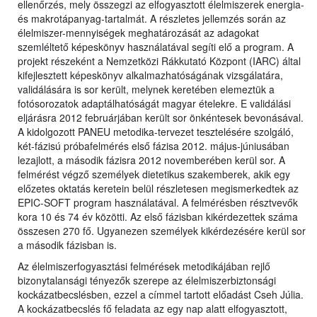
ellenőrzés, mely összegzi az elfogyasztott élelmiszerek energia-
és makrotápanyag-tartalmát. A részletes jellemzés során az
élelmiszer-mennyiségek meghatározását az adagokat
szemléltető képeskönyv használatával segíti elő a program. A
projekt részeként a Nemzetközi Rákkutató Központ (IARC) által
kifejlesztett képeskönyv alkalmazhatóságának vizsgálatára,
validálására is sor került, melynek keretében elemeztük a
fotósorozatok adaptálhatóságát magyar ételekre. E validálási
eljárásra 2012 februárjában került sor önkéntesek bevonásával.
A kidolgozott PANEU metodika-tervezet tesztelésére szolgáló,
két-fázisú próbafelmérés első fázisa 2012. május-júniusában
lezajlott, a második fázisra 2012 novemberében kerül sor. A
felmérést végző személyek dietetikus szakemberek, akik egy
előzetes oktatás keretein belül részletesen megismerkedtek az
EPIC-SOFT program használatával. A felmérésben résztvevők
kora 10 és 74 év közötti. Az első fázisban kikérdezettek száma
összesen 270 fő. Ugyanezen személyek kikérdezésére kerül sor
a második fázisban is.
Az élelmiszerfogyasztási felmérések metodikájában rejlő
bizonytalansági tényezők szerepe az élelmiszerbiztonsági
kockázatbecslésben, ezzel a címmel tartott előadást Cseh Júlia.
A kockázatbecslés fő feladata az egy nap alatt elfogyasztott,