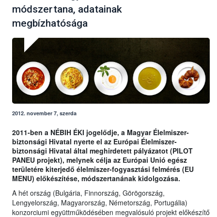
módszertana, adatainak
megbízhatósága
2012. november 7, szerda
2011-ben a NÉBIH ÉKI jogelődje, a Magyar Élelmiszer-
biztonsági Hivatal nyerte el az Európai Élelmiszer-
biztonsági Hivatal által meghirdetett pályázatot (PILOT
PANEU projekt), melynek célja az Európai Unió egész
területére kiterjedő élelmiszer-fogyasztási felmérés (EU
MENU) előkészítése, módszertanának kidolgozása.
A hét ország (Bulgária, Finnország, Görögország,
Lengyelország, Magyarország, Németország, Portugália)
konzorciumi együttműködésében megvalósuló projekt előkészítő