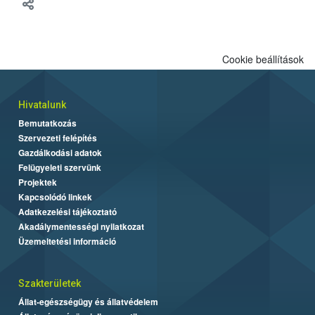
meg tapasztalatait a gazdasági haszonállatok jólétének
fejlesztéséről.
Cookie beállítások
Hivatalunk
Bemutatkozás
Szervezeti felépítés
Gazdálkodási adatok
Felügyeleti szervünk
Projektek
Kapcsolódó linkek
Adatkezelési tájékoztató
Akadálymentességi nyilatkozat
Üzemeltetési információ
Szakterületek
Állat-egészségügy és állatvédelem