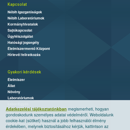
Kapcsolat
Nébih Igazgatóságok
Nébih Laboratóriumok
Kormányhivatalok
Sajtókapcsolat
Ügyfélszolgálat
Hatósági jogsegély
Élelmiszermentő Központ
Hírlevél feliratkozás
Gyakori kérdések
Élelmiszer
Állat
Növény
Laboratóriumok
Labor/Egyéb
Adatkezelési tájékoztatónkban
megismerheti, hogyan
gondoskodunk személyes adatai védelméről. Weboldalunk
cookie-kat (sütiket) használ a jobb felhasználói élmény
érdekében, melynek biztosításához kérjük, kattintson az