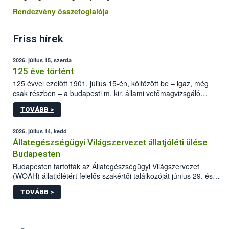
Rendezvény összefoglalója
Friss hírek
2026. július 15, szerda
125 éve történt
125 évvel ezelőtt 1901. július 15-én, költözött be – igaz, még
csak részben – a budapesti m. kir. állami vetőmagvizsgáló
állomás a Kis Rókus utca 15. szám alatti, Czigler Győző által
TOVÁBB >
tervezett új épületébe.
2026. július 14, kedd
Állategészségügyi Világszervezet állatjóléti ülése
Budapesten
Budapesten tartották az Állategészségügyi Világszervezet
(WOAH) állatjólétért felelős szakértői találkozóját június 29. és
július 2. között. Az Agrár- és Élelmiszergazdaságért Felelős
TOVÁBB >
Minisztérium (AÉM) és a Nemzeti Élelmiszerlánc-biztonsági
Hivatal (Nébih) szervezésével megvalósult rendezvény célja a
gazdasági haszonállatok jólétének elősegítése volt az európai
régió országaiban. Az ülésen, több mint 50 résztvevő osztotta