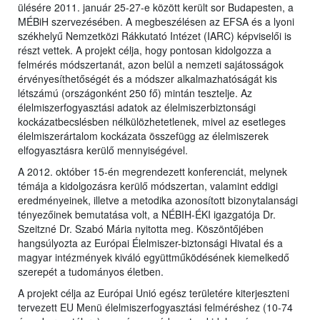
ülésére 2011. január 25-27-e között került sor Budapesten, a
MÉBiH szervezésében. A megbeszélésen az EFSA és a lyoni
székhelyű Nemzetközi Rákkutató Intézet (IARC) képviselői is
részt vettek. A projekt célja, hogy pontosan kidolgozza a
felmérés módszertanát, azon belül a nemzeti sajátosságok
érvényesíthetőségét és a módszer alkalmazhatóságát kis
létszámú (országonként 250 fő) mintán tesztelje. Az
élelmiszerfogyasztási adatok az élelmiszerbiztonsági
kockázatbecslésben nélkülözhetetlenek, mivel az esetleges
élelmiszerártalom kockázata összefügg az élelmiszerek
elfogyasztásra kerülő mennyiségével.
A 2012. október 15-én megrendezett konferenciát, melynek
témája a kidolgozásra kerülő módszertan, valamint eddigi
eredményeinek, illetve a metodika azonosított bizonytalansági
tényezőinek bemutatása volt, a NÉBIH-ÉKI igazgatója Dr.
Szeitzné Dr. Szabó Mária nyitotta meg. Köszöntőjében
hangsúlyozta az Európai Élelmiszer-biztonsági Hivatal és a
magyar intézmények kiváló együttműködésének kiemelkedő
szerepét a tudományos életben.
A projekt célja az Európai Unió egész területére kiterjeszteni
tervezett EU Menü élelmiszerfogyasztási felméréshez (10-74