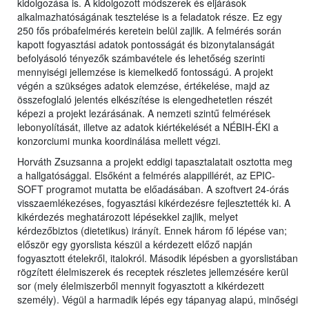
kidolgozása is. A kidolgozott módszerek és eljárások
alkalmazhatóságának tesztelése is a feladatok része. Ez egy
250 fős próbafelmérés keretein belül zajlik. A felmérés során
kapott fogyasztási adatok pontosságát és bizonytalanságát
befolyásoló tényezők számbavétele és lehetőség szerinti
mennyiségi jellemzése is kiemelkedő fontosságú. A projekt
végén a szükséges adatok elemzése, értékelése, majd az
összefoglaló jelentés elkészítése is elengedhetetlen részét
képezi a projekt lezárásának. A nemzeti szintű felmérések
lebonyolítását, illetve az adatok kiértékelését a NÉBIH-ÉKI a
konzorciumi munka koordinálása mellett végzi.
Horváth Zsuzsanna a projekt eddigi tapasztalatait osztotta meg
a hallgatósággal. Elsőként a felmérés alappillérét, az EPIC-
SOFT programot mutatta be előadásában. A szoftvert 24-órás
visszaemlékezéses, fogyasztási kikérdezésre fejlesztették ki. A
kikérdezés meghatározott lépésekkel zajlik, melyet
kérdezőbiztos (dietetikus) irányít. Ennek három fő lépése van;
először egy gyorslista készül a kérdezett előző napján
fogyasztott ételekről, italokról. Második lépésben a gyorslistában
rögzített élelmiszerek és receptek részletes jellemzésére kerül
sor (mely élelmiszerből mennyit fogyasztott a kikérdezett
személy). Végül a harmadik lépés egy tápanyag alapú, minőségi