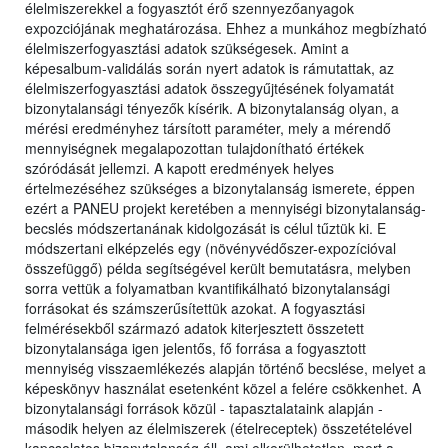
élelmiszerekkel a fogyasztót érő szennyezőanyagok
expozciójának meghatározása. Ehhez a munkához megbízható
élelmiszerfogyasztási adatok szükségesek. Amint a
képesalbum-validálás során nyert adatok is rámutattak, az
élelmiszerfogyasztási adatok összegyűjtésének folyamatát
bizonytalansági tényezők kísérik. A bizonytalanság olyan, a
mérési eredményhez társított paraméter, mely a mérendő
mennyiségnek megalapozottan tulajdonítható értékek
szóródását jellemzi. A kapott eredmények helyes
értelmezéséhez szükséges a bizonytalanság ismerete, éppen
ezért a PANEU projekt keretében a mennyiségi bizonytalanság-
becslés módszertanának kidolgozását is célul tűztük ki. E
módszertani elképzelés egy (növényvédőszer-expozícióval
összefüggő) példa segítségével került bemutatásra, melyben
sorra vettük a folyamatban kvantifikálható bizonytalansági
forrásokat és számszerűsítettük azokat. A fogyasztási
felmérésekből származó adatok kiterjesztett összetett
bizonytalansága igen jelentős, fő forrása a fogyasztott
mennyiség visszaemlékezés alapján történő becslése, melyet a
képeskönyv használat esetenként közel a felére csökkenhet. A
bizonytalansági források közül - tapasztalataink alapján -
második helyen az élelmiszerek (ételreceptek) összetételével