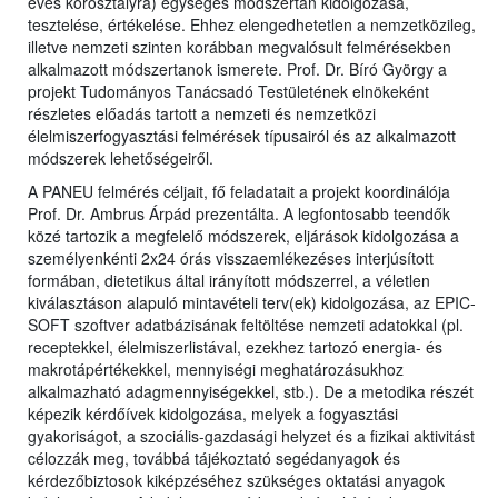
éves korosztályra) egységes módszertan kidolgozása,
tesztelése, értékelése. Ehhez elengedhetetlen a nemzetközileg,
illetve nemzeti szinten korábban megvalósult felmérésekben
alkalmazott módszertanok ismerete. Prof. Dr. Bíró György a
projekt Tudományos Tanácsadó Testületének elnökeként
részletes előadás tartott a nemzeti és nemzetközi
élelmiszerfogyasztási felmérések típusairól és az alkalmazott
módszerek lehetőségeiről.
A PANEU felmérés céljait, fő feladatait a projekt koordinálója
Prof. Dr. Ambrus Árpád prezentálta. A legfontosabb teendők
közé tartozik a megfelelő módszerek, eljárások kidolgozása a
személyenkénti 2x24 órás visszaemlékezéses interjúsított
formában, dietetikus által irányított módszerrel, a véletlen
kiválasztáson alapuló mintavételi terv(ek) kidolgozása, az EPIC-
SOFT szoftver adatbázisának feltöltése nemzeti adatokkal (pl.
receptekkel, élelmiszerlistával, ezekhez tartozó energia- és
makrotápértékekkel, mennyiségi meghatározásukhoz
alkalmazható adagmennyiségekkel, stb.). De a metodika részét
képezik kérdőívek kidolgozása, melyek a fogyasztási
gyakoriságot, a szociális-gazdasági helyzet és a fizikai aktivitást
célozzák meg, továbbá tájékoztató segédanyagok és
kérdezőbiztosok kiképzéséhez szükséges oktatási anyagok