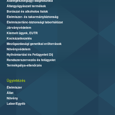
Állategészségügyi diagnosztika
Állatgyógyászati termékek
Borászat és alkoholos italok
Élelmiszer- és takarmánybiztonság
Élelmiszerlánc-biztonsági laborhálózat
Járványvédelem
Kiemelt ügyek, EUTR
Kockázatkezelés
Mezőgazdasági genetikai erőforrások
Növényvédelem
Nyilvántartási és Felügyeleti Díj
Rendszerszervezés és felügyelet
Termékpálya-ellenőrzés
Ügyintézés
Élelmiszer
Állat
Növény
Labor/Egyéb