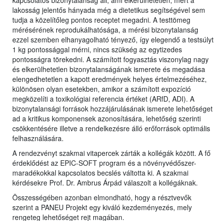
kapcsolatos bizonytalanság áll, ami elkerülhetetlen, mert a
lakosság jelentős hányada még a dietetikus segítségével sem
tudja a közelítőleg pontos receptet megadni. A testtömeg
mérésérének reprodukálhatósága, a mérési bizonytalanság
ezzel szemben elhanyagolható tényező, így elegendő a testsúlyt
1 kg pontossággal mérni, nincs szükség az egytizedes
pontosságra törekedni. A számított fogyasztás viszonylag nagy
és elkerülhetetlen bizonytalanságának ismerete és megadása
elengedhetetlen a kapott eredmények helyes értelmezéséhez,
különösen olyan esetekben, amikor a számított expozíció
megközelíti a toxikológiai referencia értéket (ARfD, ADI). A
bizonytalansági források hozzájárulásának ismerete lehetőséget
ad a kritikus komponensek azonosítására, lehetőség szerinti
csökkentésére illetve a rendelkezésre álló erőforrások optimális
felhasználására.
A rendezvényt szakmai vitapercek zárták a kollégák között. A fő
érdeklődést az EPIC-SOFT program és a növényvédőszer-
maradékokkal kapcsolatos becslés váltotta ki. A szakmai
kérdésekre Prof. Dr. Ambrus Árpád válaszolt a kollégáknak.
Összességében azonban elmondható, hogy a résztvevők
szerint a PANEU Projekt egy kiváló kezdeményezés, mely
rengeteg lehetőséget rejt magában.