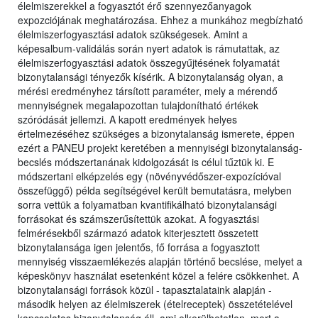
élelmiszerekkel a fogyasztót érő szennyezőanyagok
expozciójának meghatározása. Ehhez a munkához megbízható
élelmiszerfogyasztási adatok szükségesek. Amint a
képesalbum-validálás során nyert adatok is rámutattak, az
élelmiszerfogyasztási adatok összegyűjtésének folyamatát
bizonytalansági tényezők kísérik. A bizonytalanság olyan, a
mérési eredményhez társított paraméter, mely a mérendő
mennyiségnek megalapozottan tulajdonítható értékek
szóródását jellemzi. A kapott eredmények helyes
értelmezéséhez szükséges a bizonytalanság ismerete, éppen
ezért a PANEU projekt keretében a mennyiségi bizonytalanság-
becslés módszertanának kidolgozását is célul tűztük ki. E
módszertani elképzelés egy (növényvédőszer-expozícióval
összefüggő) példa segítségével került bemutatásra, melyben
sorra vettük a folyamatban kvantifikálható bizonytalansági
forrásokat és számszerűsítettük azokat. A fogyasztási
felmérésekből származó adatok kiterjesztett összetett
bizonytalansága igen jelentős, fő forrása a fogyasztott
mennyiség visszaemlékezés alapján történő becslése, melyet a
képeskönyv használat esetenként közel a felére csökkenhet. A
bizonytalansági források közül - tapasztalataink alapján -
második helyen az élelmiszerek (ételreceptek) összetételével