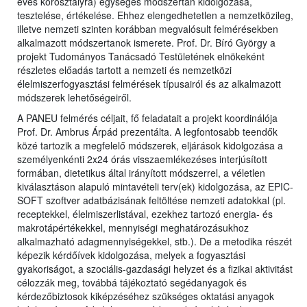
éves korosztályra) egységes módszertan kidolgozása,
tesztelése, értékelése. Ehhez elengedhetetlen a nemzetközileg,
illetve nemzeti szinten korábban megvalósult felmérésekben
alkalmazott módszertanok ismerete. Prof. Dr. Bíró György a
projekt Tudományos Tanácsadó Testületének elnökeként
részletes előadás tartott a nemzeti és nemzetközi
élelmiszerfogyasztási felmérések típusairól és az alkalmazott
módszerek lehetőségeiről.
A PANEU felmérés céljait, fő feladatait a projekt koordinálója
Prof. Dr. Ambrus Árpád prezentálta. A legfontosabb teendők
közé tartozik a megfelelő módszerek, eljárások kidolgozása a
személyenkénti 2x24 órás visszaemlékezéses interjúsított
formában, dietetikus által irányított módszerrel, a véletlen
kiválasztáson alapuló mintavételi terv(ek) kidolgozása, az EPIC-
SOFT szoftver adatbázisának feltöltése nemzeti adatokkal (pl.
receptekkel, élelmiszerlistával, ezekhez tartozó energia- és
makrotápértékekkel, mennyiségi meghatározásukhoz
alkalmazható adagmennyiségekkel, stb.). De a metodika részét
képezik kérdőívek kidolgozása, melyek a fogyasztási
gyakoriságot, a szociális-gazdasági helyzet és a fizikai aktivitást
célozzák meg, továbbá tájékoztató segédanyagok és
kérdezőbiztosok kiképzéséhez szükséges oktatási anyagok