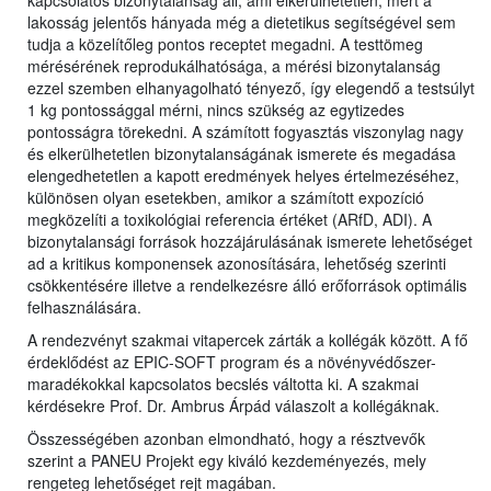
kapcsolatos bizonytalanság áll, ami elkerülhetetlen, mert a
lakosság jelentős hányada még a dietetikus segítségével sem
tudja a közelítőleg pontos receptet megadni. A testtömeg
mérésérének reprodukálhatósága, a mérési bizonytalanság
ezzel szemben elhanyagolható tényező, így elegendő a testsúlyt
1 kg pontossággal mérni, nincs szükség az egytizedes
pontosságra törekedni. A számított fogyasztás viszonylag nagy
és elkerülhetetlen bizonytalanságának ismerete és megadása
elengedhetetlen a kapott eredmények helyes értelmezéséhez,
különösen olyan esetekben, amikor a számított expozíció
megközelíti a toxikológiai referencia értéket (ARfD, ADI). A
bizonytalansági források hozzájárulásának ismerete lehetőséget
ad a kritikus komponensek azonosítására, lehetőség szerinti
csökkentésére illetve a rendelkezésre álló erőforrások optimális
felhasználására.
A rendezvényt szakmai vitapercek zárták a kollégák között. A fő
érdeklődést az EPIC-SOFT program és a növényvédőszer-
maradékokkal kapcsolatos becslés váltotta ki. A szakmai
kérdésekre Prof. Dr. Ambrus Árpád válaszolt a kollégáknak.
Összességében azonban elmondható, hogy a résztvevők
szerint a PANEU Projekt egy kiváló kezdeményezés, mely
rengeteg lehetőséget rejt magában.