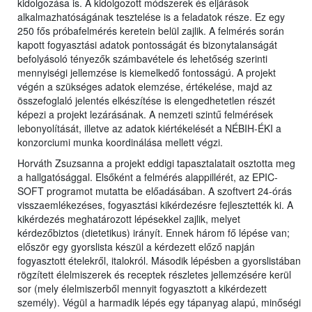
kidolgozása is. A kidolgozott módszerek és eljárások
alkalmazhatóságának tesztelése is a feladatok része. Ez egy
250 fős próbafelmérés keretein belül zajlik. A felmérés során
kapott fogyasztási adatok pontosságát és bizonytalanságát
befolyásoló tényezők számbavétele és lehetőség szerinti
mennyiségi jellemzése is kiemelkedő fontosságú. A projekt
végén a szükséges adatok elemzése, értékelése, majd az
összefoglaló jelentés elkészítése is elengedhetetlen részét
képezi a projekt lezárásának. A nemzeti szintű felmérések
lebonyolítását, illetve az adatok kiértékelését a NÉBIH-ÉKI a
konzorciumi munka koordinálása mellett végzi.
Horváth Zsuzsanna a projekt eddigi tapasztalatait osztotta meg
a hallgatósággal. Elsőként a felmérés alappillérét, az EPIC-
SOFT programot mutatta be előadásában. A szoftvert 24-órás
visszaemlékezéses, fogyasztási kikérdezésre fejlesztették ki. A
kikérdezés meghatározott lépésekkel zajlik, melyet
kérdezőbiztos (dietetikus) irányít. Ennek három fő lépése van;
először egy gyorslista készül a kérdezett előző napján
fogyasztott ételekről, italokról. Második lépésben a gyorslistában
rögzített élelmiszerek és receptek részletes jellemzésére kerül
sor (mely élelmiszerből mennyit fogyasztott a kikérdezett
személy). Végül a harmadik lépés egy tápanyag alapú, minőségi