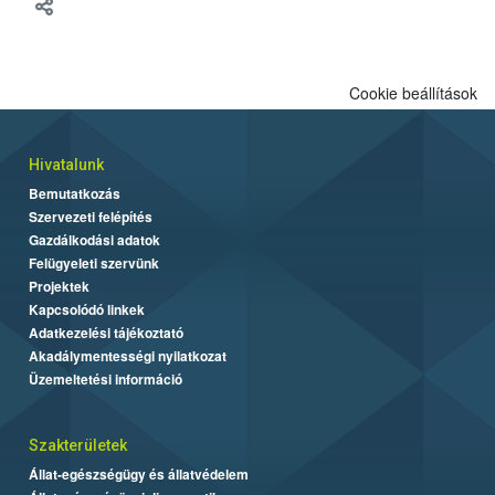
meg tapasztalatait a gazdasági haszonállatok jólétének
fejlesztéséről.
Cookie beállítások
Hivatalunk
Bemutatkozás
Szervezeti felépítés
Gazdálkodási adatok
Felügyeleti szervünk
Projektek
Kapcsolódó linkek
Adatkezelési tájékoztató
Akadálymentességi nyilatkozat
Üzemeltetési információ
Szakterületek
Állat-egészségügy és állatvédelem