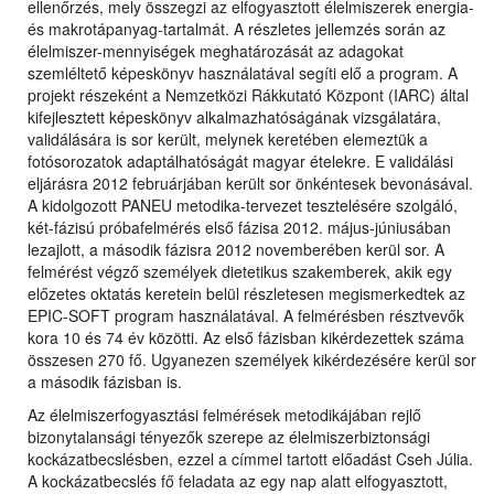
ellenőrzés, mely összegzi az elfogyasztott élelmiszerek energia-
és makrotápanyag-tartalmát. A részletes jellemzés során az
élelmiszer-mennyiségek meghatározását az adagokat
szemléltető képeskönyv használatával segíti elő a program. A
projekt részeként a Nemzetközi Rákkutató Központ (IARC) által
kifejlesztett képeskönyv alkalmazhatóságának vizsgálatára,
validálására is sor került, melynek keretében elemeztük a
fotósorozatok adaptálhatóságát magyar ételekre. E validálási
eljárásra 2012 februárjában került sor önkéntesek bevonásával.
A kidolgozott PANEU metodika-tervezet tesztelésére szolgáló,
két-fázisú próbafelmérés első fázisa 2012. május-júniusában
lezajlott, a második fázisra 2012 novemberében kerül sor. A
felmérést végző személyek dietetikus szakemberek, akik egy
előzetes oktatás keretein belül részletesen megismerkedtek az
EPIC-SOFT program használatával. A felmérésben résztvevők
kora 10 és 74 év közötti. Az első fázisban kikérdezettek száma
összesen 270 fő. Ugyanezen személyek kikérdezésére kerül sor
a második fázisban is.
Az élelmiszerfogyasztási felmérések metodikájában rejlő
bizonytalansági tényezők szerepe az élelmiszerbiztonsági
kockázatbecslésben, ezzel a címmel tartott előadást Cseh Júlia.
A kockázatbecslés fő feladata az egy nap alatt elfogyasztott,