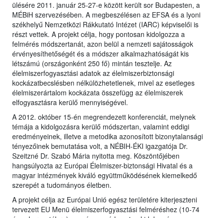
ülésére 2011. január 25-27-e között került sor Budapesten, a
MÉBiH szervezésében. A megbeszélésen az EFSA és a lyoni
székhelyű Nemzetközi Rákkutató Intézet (IARC) képviselői is
részt vettek. A projekt célja, hogy pontosan kidolgozza a
felmérés módszertanát, azon belül a nemzeti sajátosságok
érvényesíthetőségét és a módszer alkalmazhatóságát kis
létszámú (országonként 250 fő) mintán tesztelje. Az
élelmiszerfogyasztási adatok az élelmiszerbiztonsági
kockázatbecslésben nélkülözhetetlenek, mivel az esetleges
élelmiszerártalom kockázata összefügg az élelmiszerek
elfogyasztásra kerülő mennyiségével.
A 2012. október 15-én megrendezett konferenciát, melynek
témája a kidolgozásra kerülő módszertan, valamint eddigi
eredményeinek, illetve a metodika azonosított bizonytalansági
tényezőinek bemutatása volt, a NÉBIH-ÉKI igazgatója Dr.
Szeitzné Dr. Szabó Mária nyitotta meg. Köszöntőjében
hangsúlyozta az Európai Élelmiszer-biztonsági Hivatal és a
magyar intézmények kiváló együttműködésének kiemelkedő
szerepét a tudományos életben.
A projekt célja az Európai Unió egész területére kiterjeszteni
tervezett EU Menü élelmiszerfogyasztási felméréshez (10-74