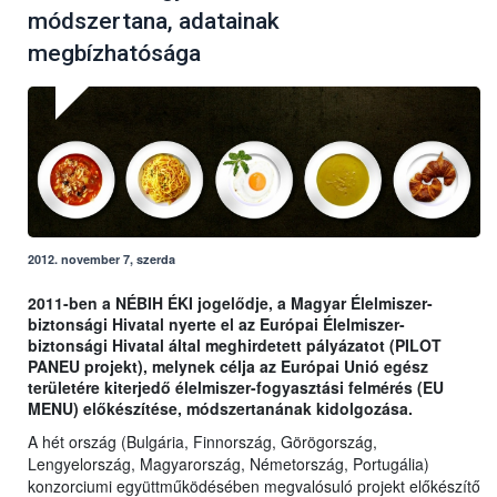
módszertana, adatainak
megbízhatósága
2012. november 7, szerda
2011-ben a NÉBIH ÉKI jogelődje, a Magyar Élelmiszer-
biztonsági Hivatal nyerte el az Európai Élelmiszer-
biztonsági Hivatal által meghirdetett pályázatot (PILOT
PANEU projekt), melynek célja az Európai Unió egész
területére kiterjedő élelmiszer-fogyasztási felmérés (EU
MENU) előkészítése, módszertanának kidolgozása.
A hét ország (Bulgária, Finnország, Görögország,
Lengyelország, Magyarország, Németország, Portugália)
konzorciumi együttműködésében megvalósuló projekt előkészítő