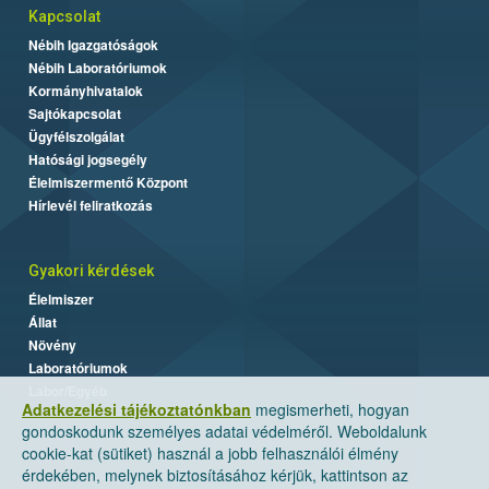
Kapcsolat
Nébih Igazgatóságok
Nébih Laboratóriumok
Kormányhivatalok
Sajtókapcsolat
Ügyfélszolgálat
Hatósági jogsegély
Élelmiszermentő Központ
Hírlevél feliratkozás
Gyakori kérdések
Élelmiszer
Állat
Növény
Laboratóriumok
Labor/Egyéb
Adatkezelési tájékoztatónkban
megismerheti, hogyan
gondoskodunk személyes adatai védelméről. Weboldalunk
cookie-kat (sütiket) használ a jobb felhasználói élmény
érdekében, melynek biztosításához kérjük, kattintson az