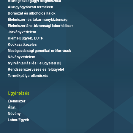
Állategészségügyi diagnosztika
Állatgyógyászati termékek
Borászat és alkoholos italok
Élelmiszer- és takarmánybiztonság
Élelmiszerlánc-biztonsági laborhálózat
Járványvédelem
Kiemelt ügyek, EUTR
Kockázatkezelés
Mezőgazdasági genetikai erőforrások
Növényvédelem
Nyilvántartási és Felügyeleti Díj
Rendszerszervezés és felügyelet
Termékpálya-ellenőrzés
Ügyintézés
Élelmiszer
Állat
Növény
Labor/Egyéb