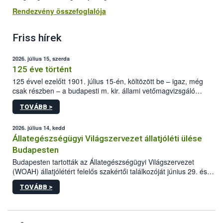
Rendezvény összefoglalója
Friss hírek
2026. július 15, szerda
125 éve történt
125 évvel ezelőtt 1901. július 15-én, költözött be – igaz, még
csak részben – a budapesti m. kir. állami vetőmagvizsgáló
állomás a Kis Rókus utca 15. szám alatti, Czigler Győző által
TOVÁBB >
tervezett új épületébe.
2026. július 14, kedd
Állategészségügyi Világszervezet állatjóléti ülése
Budapesten
Budapesten tartották az Állategészségügyi Világszervezet
(WOAH) állatjólétért felelős szakértői találkozóját június 29. és
július 2. között. Az Agrár- és Élelmiszergazdaságért Felelős
TOVÁBB >
Minisztérium (AÉM) és a Nemzeti Élelmiszerlánc-biztonsági
Hivatal (Nébih) szervezésével megvalósult rendezvény célja a
gazdasági haszonállatok jólétének elősegítése volt az európai
régió országaiban. Az ülésen, több mint 50 résztvevő osztotta