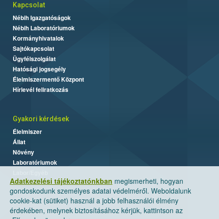
Kapcsolat
Nébih Igazgatóságok
Nébih Laboratóriumok
Kormányhivatalok
Sajtókapcsolat
Ügyfélszolgálat
Hatósági jogsegély
Élelmiszermentő Központ
Hírlevél feliratkozás
Gyakori kérdések
Élelmiszer
Állat
Növény
Laboratóriumok
Labor/Egyéb
Adatkezelési tájékoztatónkban
megismerheti, hogyan
gondoskodunk személyes adatai védelméről. Weboldalunk
cookie-kat (sütiket) használ a jobb felhasználói élmény
érdekében, melynek biztosításához kérjük, kattintson az