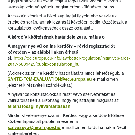
a jogszabályok alapvető célja a fogyasztók védelme, ezért a
lakosság véleményének megismerése különösen fontos.
A visszajelzéseket a Bizottság tagjai figyelembe veszik az
értékelés során, annak lezárását követően pedig közzéteszik a
konzultációs tevékenységek összefoglalását.
A kérdőív kitöltésének határideje 2019. május 6.
A magyar nyelvű online kérdőív – rövid regisztrációt
követően – az alábbi linken érhető
el:
https://ec.europa.eu/info/law/better-regulation/initiatives/ares-
2017-5809429/public-consultation_hu
(Akiknek az online kérdőív használatára nincs lehetőségük, a
SANTE-FCM-EVALUATION@ec.europa.eu
e-mail címen
jelezhetik részvételi szándékukat.)
A nyilvános konzultációkban részt vevő szervezeteket és
vállalatokat kéri a Bizottság, hogy regisztrálják magukat az
átláthatósági nyilvántartásban
.
Mindenki véleménye számít! Kérdés, vagy a kérdőív kitöltése
közben tapasztalt probléma esetén a
szilvassyb@nebih.gov.hu
e-mail címen fordulhatnak a Nébih
szakemberéhez.