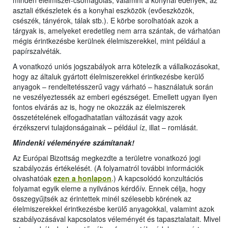
minden élelmiszer-csomagolás, valamint a konyhai edények, az
asztali étkészletek és a konyhai eszközök (evőeszközök,
csészék, tányérok, tálak stb.). E körbe sorolhatóak azok a
tárgyak is, amelyeket eredetileg nem arra szántak, de várhatóan
mégis érintkezésbe kerülnek élelmiszerekkel, mint például a
papírszalvéták.
A vonatkozó uniós jogszabályok arra kötelezik a vállalkozásokat,
hogy az általuk gyártott élelmiszerekkel érintkezésbe kerülő
anyagok – rendeltetésszerű vagy várható – használatuk során
ne veszélyeztessék az emberi egészséget. Emellett ugyan ilyen
fontos elvárás az is, hogy ne okozzák az élelmiszerek
összetételének elfogadhatatlan változását vagy azok
érzékszervi tulajdonságainak – például íz, illat – romlását.
Mindenki véleményére számítanak!
Az Európai Bizottság megkezdte a területre vonatkozó jogi
szabályozás értékelését. (A folyamatról további információk
olvashatóak
ezen a honlapon
.) A kapcsolódó konzultációs
folyamat egyik eleme a nyilvános kérdőív. Ennek célja, hogy
összegyűjtsék az érintettek minél szélesebb körének az
élelmiszerekkel érintkezésbe kerülő anyagokkal, valamint azok
szabályozásával kapcsolatos véleményét és tapasztalatait. Mivel