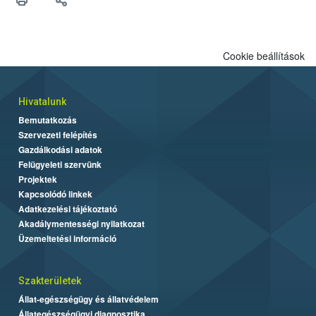
felhasználók számára is elérhető és ökológiai termesztésben is
engedélyezett.
Cookie beállítások
Hivatalunk
Bemutatkozás
Szervezeti felépítés
Gazdálkodási adatok
Felügyeleti szervünk
Projektek
Kapcsolódó linkek
Adatkezelési tájékoztató
Akadálymentességi nyilatkozat
Üzemeltetési információ
Szakterületek
Állat-egészségügy és állatvédelem
Állategészségügyi diagnosztika