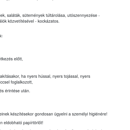
elek, saláták, sütemények túltárolása, utószennyezése -
álók közvetítésével - kockázatos.
k:
étkezés előtt,
kításakor, ha nyers hússal, nyers tojással, nyers
ccsel foglalkozott,
és érintése után.
inek készítésekor gondosan ügyelni a személyi higiénére!
on eldobható papírtörlőt!