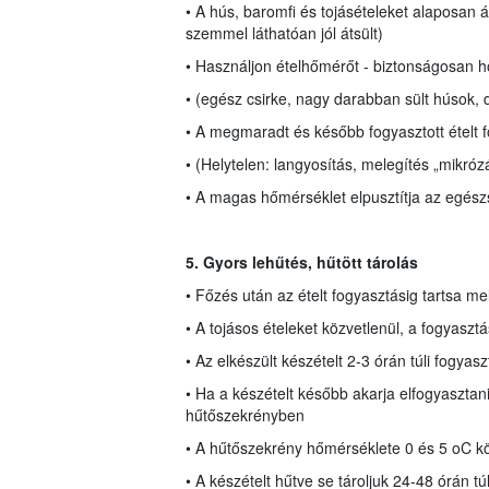
• A hús, baromfi és tojásételeket alaposan át 
szemmel láthatóan jól átsült)
• Használjon ételhőmérőt - biztonságosan hők
• (egész csirke, nagy darabban sült húsok, d
• A megmaradt és később fogyasztott ételt fo
• (Helytelen: langyosítás, melegítés „mikróz
• A magas hőmérséklet elpusztítja az egész
5. Gyors lehűtés, hűtött tárolás
• Főzés után az ételt fogyasztásig tartsa m
• A tojásos ételeket közvetlenül, a fogyasztás
• Az elkészült készételt 2-3 órán túli fogyasz
• Ha a készételt később akarja elfogyasztani,
hűtőszekrényben
• A hűtőszekrény hőmérséklete 0 és 5 oC köz
• A készételt hűtve se tároljuk 24-48 órán túl