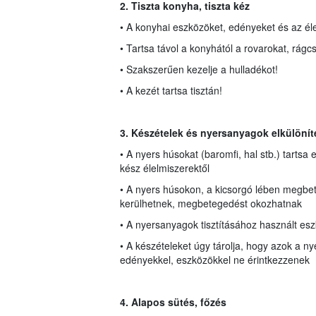
2. Tiszta konyha, tiszta kéz
• A konyhai eszközöket, edényeket és az éle
• Tartsa távol a konyhától a rovarokat, rágcs
• Szakszerűen kezelje a hulladékot!
• A kezét tartsa tisztán!
3. Készételek és nyersanyagok elkülönít
• A nyers húsokat (baromfi, hal stb.) tartsa
kész élelmiszerektől
• A nyers húsokon, a kicsorgó lében megbe
kerülhetnek, megbetegedést okozhatnak
• A nyersanyagok tisztításához használt es
• A készételeket úgy tárolja, hogy azok a n
edényekkel, eszközökkel ne érintkezzenek
4. Alapos sütés, főzés