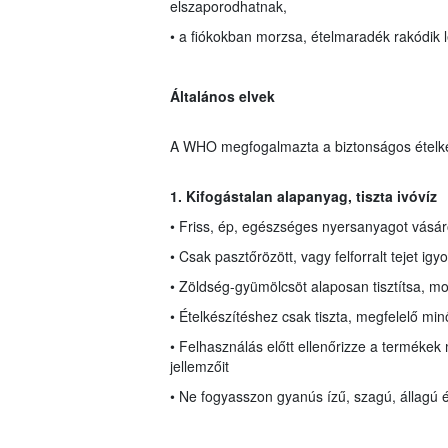
elszaporodhatnak,
• a fiókokban morzsa, ételmaradék rakódik l
Általános elvek
A WHO megfogalmazta a biztonságos ételkész
1. Kifogástalan alapanyag, tiszta ivóvíz
• Friss, ép, egészséges nyersanyagot vásár
• Csak pasztőrözött, vagy felforralt tejet igy
• Zöldség-gyümölcsöt alaposan tisztítsa, 
• Ételkészítéshez csak tiszta, megfelelő mi
• Felhasználás előtt ellenőrizze a termékek
jellemzőit
• Ne fogyasszon gyanús ízű, szagú, állagú é