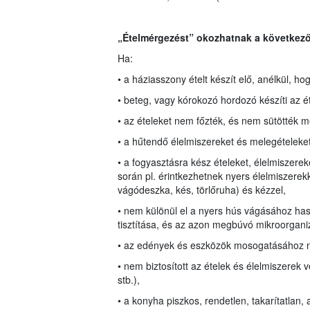
„Ételmérgezést” okozhatnak a következő
Ha:
• a háziasszony ételt készít elő, anélkül, ho
• beteg, vagy kórokozó hordozó készíti az ét
• az ételeket nem főzték, és nem sütötték 
• a hűtendő élelmiszereket és melegételeket
• a fogyasztásra kész ételeket, élelmiszerek
során pl. érintkezhetnek nyers élelmiszerek
vágódeszka, kés, törlőruha) és kézzel,
• nem különül el a nyers hús vágásához ha
tisztítása, és az azon megbúvó mikroorganiz
• az edények és eszközök mosogatásához n
• nem biztosított az ételek és élelmiszerek 
stb.),
• a konyha piszkos, rendetlen, takarítatlan