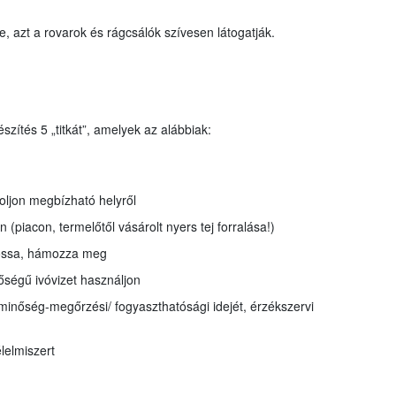
e, azt a rovarok és rágcsálók szívesen látogatják.
ítés 5 „titkát”, amelyek az alábbiak:
oljon megbízható helyről
on (piacon, termelőtől vásárolt nyers tej forralása!)
mossa, hámozza meg
nőségű ivóvizet használjon
 minőség-megőrzési/ fogyaszthatósági idejét, érzékszervi
lelmiszert