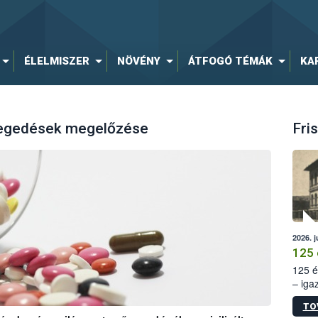
ÉLELMISZER
NÖVÉNY
ÁTFOGÓ TÉMÁK
KA
tegedések megelőzése
Fris
2026. j
125 
125 é
– iga
állam
TO
15. sz