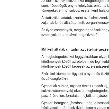
Az élelmiszerek okozta akut megbetegedések
sem. Többségük enyhe lefolyású, emiatt a 
tömegeket érintő, súlyos, esetenként halál
A statisztikai adatok szerint az élelmisze
zajlanak le, és általában mikroorganizmuso
Az ilyen események, megbetegedések nagy ré
szabályok betartásával megelőzhető.
Mit kell általában tudni az „ételmérgezés
A megbetegedéseket leggyakrabban olyan b
körülmények között az ételben, de leginkáb
körülmények között képesek az élelmiszere
Ezért kell kiemelten figyelni a nyers és tiszt
és zöldségfélékre.
Gyakoriak a tejes, tojásos ételek (madárte
cukrászsütemények) okozta megbetegedése
pasztőrözetlen, forralatlan tejből, a tojásbó
Gyakori betegség „források” még, a hosszabb i
húslevesek, mártások (különösen a vadas má