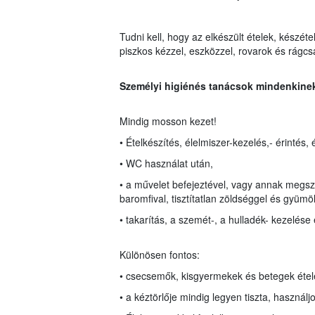
Tudni kell, hogy az elkészült ételek, készét
piszkos kézzel, eszközzel, rovarok és rágcs
Személyi higiénés tanácsok mindenkine
Mindig mosson kezet!
• Ételkészítés, élelmiszer-kezelés,- érintés, 
• WC használat után,
• a művelet befejeztével, vagy annak megsza
baromfival, tisztítatlan zöldséggel és gyümöl
• takarítás, a szemét-, a hulladék- kezelése 
Különösen fontos:
• csecsemők, kisgyermekek és betegek étele
• a kéztörlője mindig legyen tiszta, használj