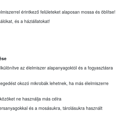
lmiszerrel érintkező felületeket alaposan mossa és öblítse!
álókat, és a háziállatokat!
ése
 elkülönítve az élelmiszer alapanyagoktól és a fogyasztásra
tegedést okozó mikrobák lehetnek, ha más élelmiszerre
zközöket ne használja más célra
yersanyagokkal és a mosásukra, tárolásukra használt