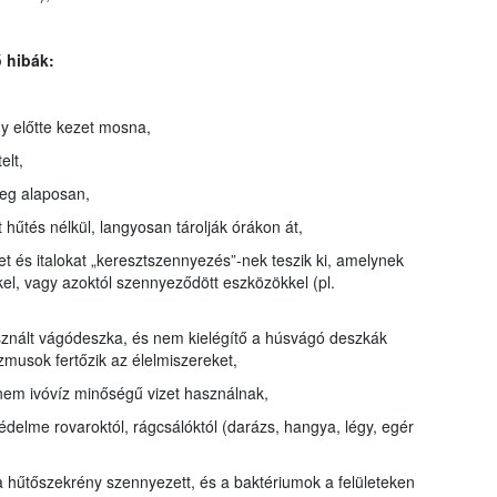
 hibák:
gy előtte kezet mosna,
elt,
meg alaposan,
 hűtés nélkül, langyosan tárolják órákon át,
et és italokat „keresztszennyezés”-nek teszik ki, amelynek
kel, vagy azoktól szennyeződött eszközökkel (pl.
sznált vágódeszka, és nem kielégítő a húsvágó deszkák
musok fertőzik az élelmiszereket,
em ivóvíz minőségű vizet használnak,
védelme rovaroktól, rágcsálóktól (darázs, hangya, légy, egér
, a hűtőszekrény szennyezett, és a baktériumok a felületeken