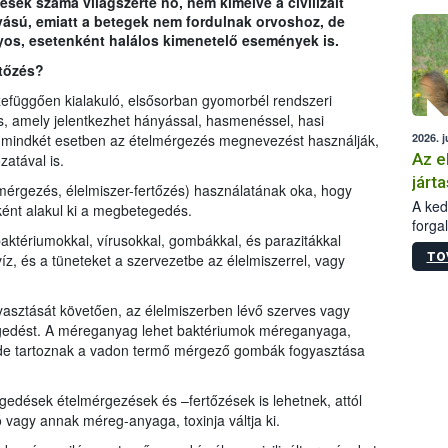
sek száma világszerte nő, nem kímélve a civilizált
épüle
ású, emiatt a betegek nem fordulnak orvoshoz, de
yos, esetenként halálos kimenetelő események is.
rtőzés?
szefüggően kialakuló, elsősorban gyomorbél rendszeri
 amely jelentkezhet hányással, hasmenéssel, hasi
2026. j
n mindkét esetben az ételmérgezés megnevezést használják,
Az e
zatával is.
járta
mérgezés, élelmiszer-fertőzés) használatának oka, hogy
A kedv
ént alakul ki a megbetegedés.
forga
baktériumokkal, vírusokkal, gombákkal, és parazitákkal
Korm.
TO
víz, és a tüneteket a szervezetbe az élelmiszerrel, vagy
sérül
felme
veszé
yasztását követően, az élelmiszerben lévő szerves vagy
Ezen 
egedést. A méreganyag lehet baktériumok méreganyaga,
vonni
de tartoznak a vadon termő mérgező gombák fogyasztása
jártas
edések ételmérgezések és –fertőzések is lehetnek, attól
vagy annak méreg-anyaga, toxinja váltja ki.