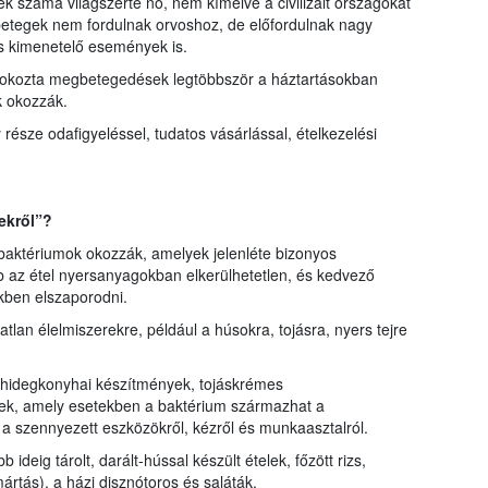
 száma világszerte nő, nem kímélve a civilizált országokat
betegek nem fordulnak orvoshoz, de előfordulnak nagy
os kimenetelő események is.
rek okozta megbetegedések legtöbbször a háztartásokban
k okozzák.
sze odafigyeléssel, tudatos vásárlással, ételkezelési
ekről”?
aktériumok okozzák, amelyek jelenléte bizonyos
b az étel nyersanyagokban elkerülhetetlen, és kedvező
kben elszaporodni.
ítatlan élelmiszerekre, például a húsokra, tojásra, nyers tejre
j, hidegkonyhai készítmények, tojáskrémes
k, amely esetekben a baktérium származhat a
l, a szennyezett eszközökről, kézről és munkaasztalról.
deig tárolt, darált-hússal készült ételek, főzött rizs,
rtás), a házi disznótoros és saláták.