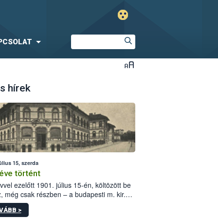
PCSOLAT
s hírek
úlius 15, szerda
éve történt
vvel ezelőtt 1901. július 15-én, költözött be
z, még csak részben – a budapesti m. kir.
i vetőmagvizsgáló állomás a Kis Rókus utca
VÁBB >
ám alatti, Czigler Győző által tervezett új