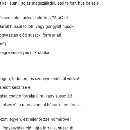
kell sütni! (tojás megszilárdul, étel felforr, hús belseje
ezelt étel: belseje elérte a 75 oC-ot.
arált hússal töltött, vagy göngyölt húsok)
gyasztás előtt süsse-, forralja át!
ás”)
ségre veszélyes mikrobákat.
elegen, fedetten, és szennyeződéstől védve!
 előtt készítse el!
tása esetén forralja újra, vagy süsse át!
 elkészülte után azonnal hűtse le, és tárolja
ött legyen, ezt ellenőrizze hőmérővel!
, fogyasztása előtt újra forralja, süsse át!