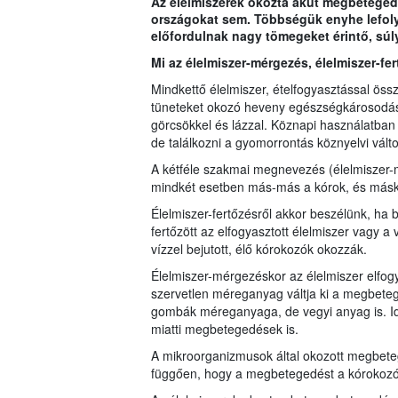
Az élelmiszerek okozta akut megbetegedé
országokat sem. Többségük enyhe lefoly
előfordulnak nagy tömegeket érintő, súl
Mi az élelmiszer-mérgezés, élelmiszer-fe
Mindkettő élelmiszer, ételfogyasztással ös
tüneteket okozó heveny egészségkárosodás,
görcsökkel és lázzal. Köznapi használatba
de találkozni a gyomorrontás köznyelvi válto
A kétféle szakmai megnevezés (élelmiszer-
mindkét esetben más-más a kórok, és másk
Élelmiszer-fertőzésről akkor beszélünk, ha 
fertőzött az elfogyasztott élelmiszer vagy a 
vízzel bejutott, élő kórokozók okozzák.
Élelmiszer-mérgezéskor az élelmiszer elfog
szervetlen méreganyag váltja ki a megbet
gombák méreganyaga, de vegyi anyag is. I
miatti megbetegedések is.
A mikroorganizmusok által okozott megbeteg
függően, hogy a megbetegedést a kórokozó 