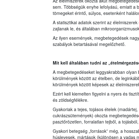
Az élelmiszerek okozta akut megbetegedések
sem. Többségük enyhe lefolyású, emiatt a 
tömegeket érintő, súlyos, esetenként halál
A statisztikai adatok szerint az élelmisze
zajlanak le, és általában mikroorganizmuso
Az ilyen események, megbetegedések nagy ré
szabályok betartásával megelőzhető.
Mit kell általában tudni az „ételmérgezés
A megbetegedéseket leggyakrabban olyan b
körülmények között az ételben, de leginkáb
körülmények között képesek az élelmiszere
Ezért kell kiemelten figyelni a nyers és tiszt
és zöldségfélékre.
Gyakoriak a tejes, tojásos ételek (madárte
cukrászsütemények) okozta megbetegedése
pasztőrözetlen, forralatlan tejből, a tojásbó
Gyakori betegség „források” még, a hosszabb i
húslevesek, mártások (különösen a vadas má