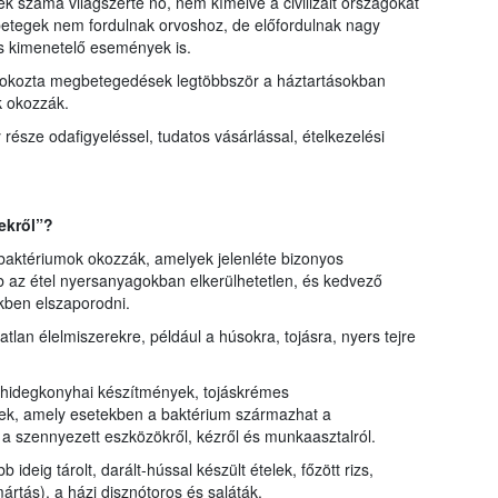
 száma világszerte nő, nem kímélve a civilizált országokat
betegek nem fordulnak orvoshoz, de előfordulnak nagy
os kimenetelő események is.
rek okozta megbetegedések legtöbbször a háztartásokban
k okozzák.
sze odafigyeléssel, tudatos vásárlással, ételkezelési
ekről”?
aktériumok okozzák, amelyek jelenléte bizonyos
b az étel nyersanyagokban elkerülhetetlen, és kedvező
kben elszaporodni.
ítatlan élelmiszerekre, például a húsokra, tojásra, nyers tejre
j, hidegkonyhai készítmények, tojáskrémes
k, amely esetekben a baktérium származhat a
l, a szennyezett eszközökről, kézről és munkaasztalról.
deig tárolt, darált-hússal készült ételek, főzött rizs,
rtás), a házi disznótoros és saláták.