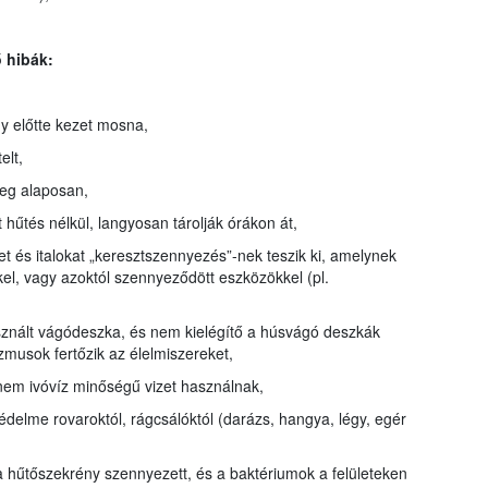
 hibák:
gy előtte kezet mosna,
elt,
meg alaposan,
 hűtés nélkül, langyosan tárolják órákon át,
et és italokat „keresztszennyezés”-nek teszik ki, amelynek
kel, vagy azoktól szennyeződött eszközökkel (pl.
sznált vágódeszka, és nem kielégítő a húsvágó deszkák
musok fertőzik az élelmiszereket,
em ivóvíz minőségű vizet használnak,
védelme rovaroktól, rágcsálóktól (darázs, hangya, légy, egér
, a hűtőszekrény szennyezett, és a baktériumok a felületeken