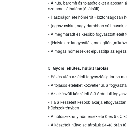
• A hús, baromfi és tojásételeket alaposan át 
szemmel láthatóan jól átsült)
• Használjon ételhőmérőt - biztonságosan hők
• (egész csirke, nagy darabban sült húsok, d
• A megmaradt és később fogyasztott ételt fo
• (Helytelen: langyosítás, melegítés „mikróz
• A magas hőmérséklet elpusztítja az egész
5. Gyors lehűtés, hűtött tárolás
• Főzés után az ételt fogyasztásig tartsa m
• A tojásos ételeket közvetlenül, a fogyasztás
• Az elkészült készételt 2-3 órán túli fogyasz
• Ha a készételt később akarja elfogyasztani,
hűtőszekrényben
• A hűtőszekrény hőmérséklete 0 és 5 oC köz
• A készételt hűtve se tároljuk 24-48 órán túl