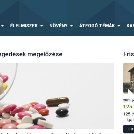
ÉLELMISZER
NÖVÉNY
ÁTFOGÓ TÉMÁK
KA
tegedések megelőzése
Fris
2026. j
125 
125 é
– iga
állam
TO
15. sz