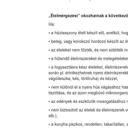
„Ételmérgezést” okozhatnak a következő
Ha:
• a háziasszony ételt készít elő, anélkül, ho
• beteg, vagy kórokozó hordozó készíti az ét
• az ételeket nem főzték, és nem sütötték 
• a hűtendő élelmiszereket és melegételeket
• a fogyasztásra kész ételeket, élelmiszerek
során pl. érintkezhetnek nyers élelmiszerek
vágódeszka, kés, törlőruha) és kézzel,
• nem különül el a nyers hús vágásához ha
tisztítása, és az azon megbúvó mikroorganiz
• az edények és eszközök mosogatásához n
• nem biztosított az ételek és élelmiszerek 
stb.),
• a konyha piszkos, rendetlen, takarítatlan