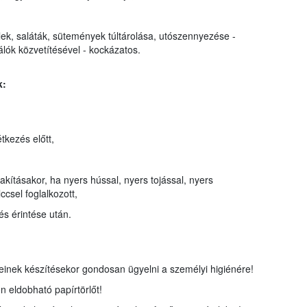
elek, saláták, sütemények túltárolása, utószennyezése -
álók közvetítésével - kockázatos.
k:
étkezés előtt,
kításakor, ha nyers hússal, nyers tojással, nyers
ccsel foglalkozott,
és érintése után.
inek készítésekor gondosan ügyelni a személyi higiénére!
on eldobható papírtörlőt!