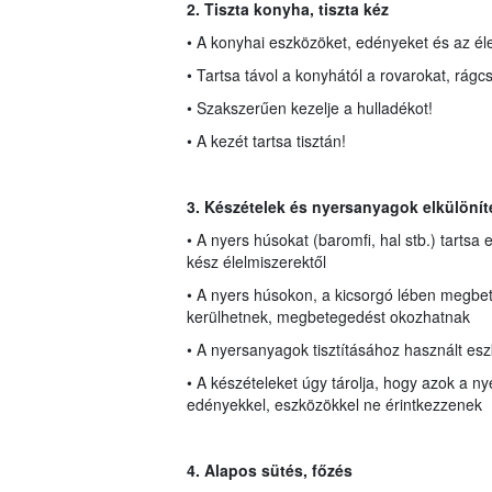
2. Tiszta konyha, tiszta kéz
• A konyhai eszközöket, edényeket és az éle
• Tartsa távol a konyhától a rovarokat, rágcs
• Szakszerűen kezelje a hulladékot!
• A kezét tartsa tisztán!
3. Készételek és nyersanyagok elkülönít
• A nyers húsokat (baromfi, hal stb.) tartsa
kész élelmiszerektől
• A nyers húsokon, a kicsorgó lében megbe
kerülhetnek, megbetegedést okozhatnak
• A nyersanyagok tisztításához használt es
• A készételeket úgy tárolja, hogy azok a n
edényekkel, eszközökkel ne érintkezzenek
4. Alapos sütés, főzés