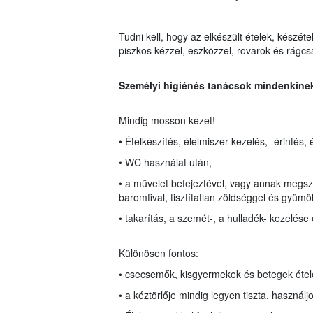
Tudni kell, hogy az elkészült ételek, készét
piszkos kézzel, eszközzel, rovarok és rágcs
Személyi higiénés tanácsok mindenkine
Mindig mosson kezet!
• Ételkészítés, élelmiszer-kezelés,- érintés, 
• WC használat után,
• a művelet befejeztével, vagy annak megsza
baromfival, tisztítatlan zöldséggel és gyümöl
• takarítás, a szemét-, a hulladék- kezelése 
Különösen fontos:
• csecsemők, kisgyermekek és betegek étele
• a kéztörlője mindig legyen tiszta, használj