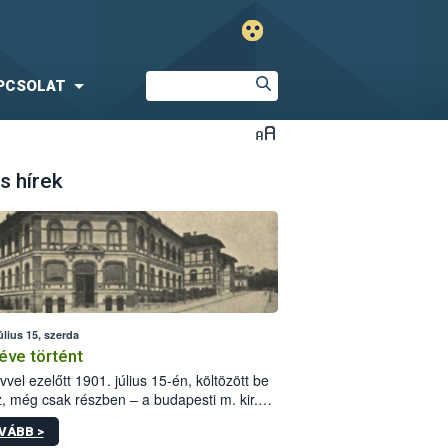
PCSOLAT
s hírek
úlius 15, szerda
éve történt
vvel ezelőtt 1901. július 15-én, költözött be
z, még csak részben – a budapesti m. kir.
i vetőmagvizsgáló állomás a Kis Rókus utca
VÁBB >
ám alatti, Czigler Győző által tervezett új