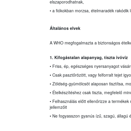
elszaporodhatnak,
• a fiókokban morzsa, ételmaradék rakódik l
Általános elvek
A WHO megfogalmazta a biztonságos ételkész
1. Kifogástalan alapanyag, tiszta ivóvíz
• Friss, ép, egészséges nyersanyagot vásár
• Csak pasztőrözött, vagy felforralt tejet igy
• Zöldség-gyümölcsöt alaposan tisztítsa, 
• Ételkészítéshez csak tiszta, megfelelő mi
• Felhasználás előtt ellenőrizze a termékek
jellemzőit
• Ne fogyasszon gyanús ízű, szagú, állagú é