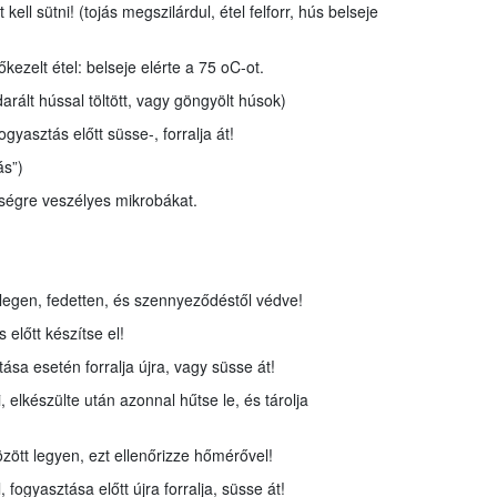
kell sütni! (tojás megszilárdul, étel felforr, hús belseje
ezelt étel: belseje elérte a 75 oC-ot.
arált hússal töltött, vagy göngyölt húsok)
gyasztás előtt süsse-, forralja át!
ás”)
ségre veszélyes mikrobákat.
elegen, fedetten, és szennyeződéstől védve!
 előtt készítse el!
tása esetén forralja újra, vagy süsse át!
 elkészülte után azonnal hűtse le, és tárolja
ött legyen, ezt ellenőrizze hőmérővel!
, fogyasztása előtt újra forralja, süsse át!