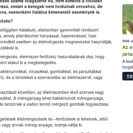
sek száma világszerte nő, nem kímélve a civilizált
épüle
ású, emiatt a betegek nem fordulnak orvoshoz, de
yos, esetenként halálos kimenetelő események is.
rtőzés?
szefüggően kialakuló, elsősorban gyomorbél rendszeri
 amely jelentkezhet hányással, hasmenéssel, hasi
2026. j
n mindkét esetben az ételmérgezés megnevezést használják,
Az e
zatával is.
járta
mérgezés, élelmiszer-fertőzés) használatának oka, hogy
A kedv
ént alakul ki a megbetegedés.
forga
baktériumokkal, vírusokkal, gombákkal, és parazitákkal
Korm.
TO
víz, és a tüneteket a szervezetbe az élelmiszerrel, vagy
sérül
felme
veszé
yasztását követően, az élelmiszerben lévő szerves vagy
Ezen 
egedést. A méreganyag lehet baktériumok méreganyaga,
vonni
de tartoznak a vadon termő mérgező gombák fogyasztása
jártas
edések ételmérgezések és –fertőzések is lehetnek, attól
vagy annak méreg-anyaga, toxinja váltja ki.