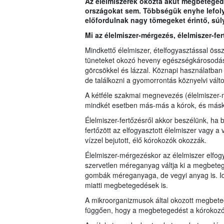
Az élelmiszerek okozta akut megbetegedé
országokat sem. Többségük enyhe lefoly
előfordulnak nagy tömegeket érintő, súl
Mi az élelmiszer-mérgezés, élelmiszer-fe
Mindkettő élelmiszer, ételfogyasztással ös
tüneteket okozó heveny egészségkárosodás,
görcsökkel és lázzal. Köznapi használatba
de találkozni a gyomorrontás köznyelvi válto
A kétféle szakmai megnevezés (élelmiszer-
mindkét esetben más-más a kórok, és másk
Élelmiszer-fertőzésről akkor beszélünk, ha 
fertőzött az elfogyasztott élelmiszer vagy a 
vízzel bejutott, élő kórokozók okozzák.
Élelmiszer-mérgezéskor az élelmiszer elfog
szervetlen méreganyag váltja ki a megbet
gombák méreganyaga, de vegyi anyag is. I
miatti megbetegedések is.
A mikroorganizmusok által okozott megbeteg
függően, hogy a megbetegedést a kórokozó 