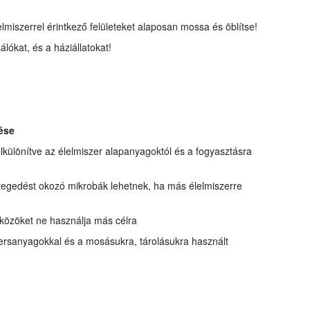
lmiszerrel érintkező felületeket alaposan mossa és öblítse!
álókat, és a háziállatokat!
ése
 elkülönítve az élelmiszer alapanyagoktól és a fogyasztásra
tegedést okozó mikrobák lehetnek, ha más élelmiszerre
zközöket ne használja más célra
yersanyagokkal és a mosásukra, tárolásukra használt