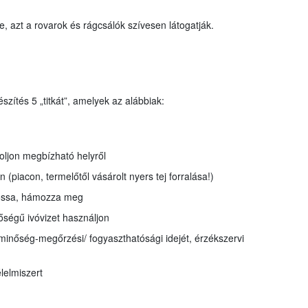
e, azt a rovarok és rágcsálók szívesen látogatják.
ítés 5 „titkát”, amelyek az alábbiak:
oljon megbízható helyről
on (piacon, termelőtől vásárolt nyers tej forralása!)
mossa, hámozza meg
nőségű ivóvizet használjon
 minőség-megőrzési/ fogyaszthatósági idejét, érzékszervi
lelmiszert