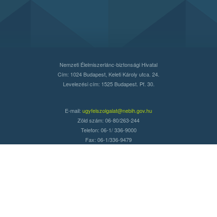
Nemzeti Élelmiszerlánc-biztonsági Hivatal
Cím: 1024 Budapest, Keleti Károly utca. 24.
Levelezési cím: 1525 Budapest. Pf. 30.
E-mail:
ugyfelszolgalat@nebih.gov.hu
Zöld szám: 06-80/263-244
Telefon: 06-1/ 336-9000
Fax: 06-1/336-9479