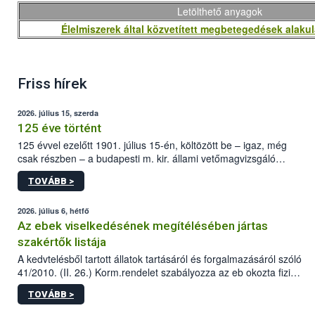
Letölthető anyagok
Élelmiszerek által közvetített megbetegedések alaku
Friss hírek
2026. július 15, szerda
125 éve történt
125 évvel ezelőtt 1901. július 15-én, költözött be – igaz, még
csak részben – a budapesti m. kir. állami vetőmagvizsgáló
állomás a Kis Rókus utca 15. szám alatti, Czigler Győző által
TOVÁBB >
tervezett új épületébe.
2026. július 6, hétfő
Az ebek viselkedésének megítélésében jártas
szakértők listája
A kedvtelésből tartott állatok tartásáról és forgalmazásáról szóló
41/2010. (II. 26.) Korm.rendelet szabályozza az eb okozta fizikai
sérülés, illetve ennek veszélye keletkezésekor felmerülő
TOVÁBB >
hatósági feladatokat, valamint a veszélyes eb tartását és annak
engedélyezését. Ezen eljárások során szükség esetén be kell