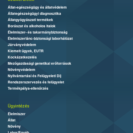
Állat-egészségügy és állatvédelem
Állategészségügyi diagnosztika
Állatgyógyászati termékek
Borászat és alkoholos italok
Élelmiszer- és takarmánybiztonság
Élelmiszerlánc-biztonsági laborhálózat
Járványvédelem
Kiemelt ügyek, EUTR
Kockázatkezelés
Mezőgazdasági genetikai erőforrások
Növényvédelem
Nyilvántartási és Felügyeleti Díj
Rendszerszervezés és felügyelet
Termékpálya-ellenőrzés
Ügyintézés
Élelmiszer
Állat
Növény
Labor/Egyéb