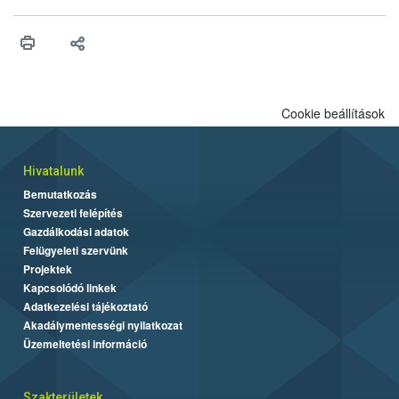
vonni az ebek viselkedésének megítélésében jártas szakértőt.
Cookie beállítások
Hivatalunk
Bemutatkozás
Szervezeti felépítés
Gazdálkodási adatok
Felügyeleti szervünk
Projektek
Kapcsolódó linkek
Adatkezelési tájékoztató
Akadálymentességi nyilatkozat
Üzemeltetési információ
Szakterületek