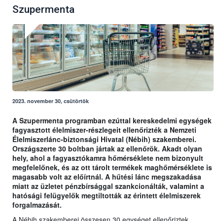
Szupermenta
2023. november 30, csütörtök
A Szupermenta programban ezúttal kereskedelmi egységek
fagyasztott élelmiszer-részlegeit ellenőrizték a Nemzeti
Élelmiszerlánc-biztonsági Hivatal (Nébih) szakemberei.
Országszerte 30 boltban jártak az ellenőrök. Akadt olyan
hely, ahol a fagyasztókamra hőmérséklete nem bizonyult
megfelelőnek, és az ott tárolt termékek maghőmérséklete is
magasabb volt az előírtnál. A hűtési lánc megszakadása
miatt az üzletet pénzbírsággal szankcionálták, valamint a
hatósági felügyelők megtiltották az érintett élelmiszerek
forgalmazását.
A Nébih szakemberei összesen 30 egységet ellenőriztek