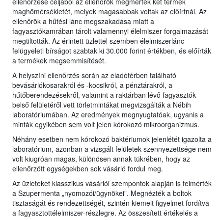
ellenőrzése céljából az ellenőrök megmérték két termék
maghőmérsékletét, melyek magasabbak voltak az előírtnál. Az
ellenőrök a hűtési lánc megszakadása miatt a
fagyasztókamrában tárolt valamennyi élelmiszer forgalmazását
megtiltották. Az érintett üzlettel szemben élelmiszerlánc-
felügyeleti bírságot szabtak ki 30.000 forint értékben, és előírták
a termékek megsemmisítését.
A helyszíni ellenőrzés során az eladótérben található
bevásárlókosarakról és -kocsikról, a pénztárakról, a
hűtőberendezésekről, valamint a raktárban lévő fagyasztók
belső felületéről vett törletmintákat megvizsgálták a Nébih
laboratóriumában. Az eredmények megnyugtatóak, ugyanis a
minták egyikében sem volt jelen kórokozó mikroorganizmus.
Néhány esetben nem kórokozó baktériumok jelenlétét igazolta a
laboratórium, azonban a vizsgált felületek szennyezettsége nem
volt kiugróan magas, különösen annak tükrében, hogy az
ellenőrzött egységekben sok vásárló fordul meg.
Az üzleteket klasszikus vásárlói szempontok alapján is felmérték
a Szupermenta „nyomozói/ügynökei”. Megnézték a boltok
tisztaságát és rendezettségét, szintén kiemelt figyelmet fordítva
a fagyasztottélelmiszer-részlegre. Az összesített értékelés a