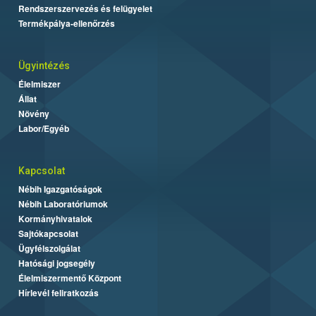
Rendszerszervezés és felügyelet
Termékpálya-ellenőrzés
Ügyintézés
Élelmiszer
Állat
Növény
Labor/Egyéb
Kapcsolat
Nébih Igazgatóságok
Nébih Laboratóriumok
Kormányhivatalok
Sajtókapcsolat
Ügyfélszolgálat
Hatósági jogsegély
Élelmiszermentő Központ
Hírlevél feliratkozás