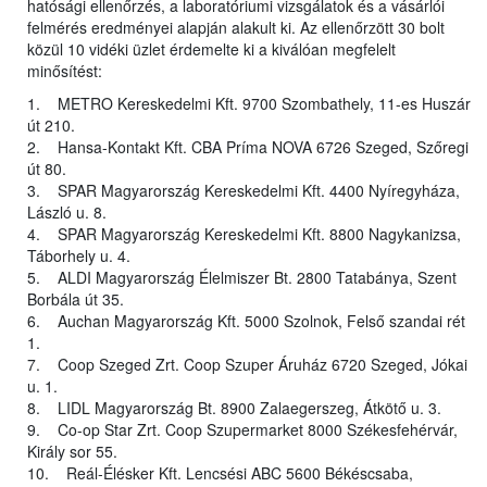
hatósági ellenőrzés, a laboratóriumi vizsgálatok és a vásárlói
felmérés eredményei alapján alakult ki. Az ellenőrzött 30 bolt
közül 10 vidéki üzlet érdemelte ki a kiválóan megfelelt
minősítést:
1. METRO Kereskedelmi Kft. 9700 Szombathely, 11-es Huszár
út 210.
2. Hansa-Kontakt Kft. CBA Príma NOVA 6726 Szeged, Szőregi
út 80.
3. SPAR Magyarország Kereskedelmi Kft. 4400 Nyíregyháza,
László u. 8.
4. SPAR Magyarország Kereskedelmi Kft. 8800 Nagykanizsa,
Táborhely u. 4.
5. ALDI Magyarország Élelmiszer Bt. 2800 Tatabánya, Szent
Borbála út 35.
6. Auchan Magyarország Kft. 5000 Szolnok, Felső szandai rét
1.
7. Coop Szeged Zrt. Coop Szuper Áruház 6720 Szeged, Jókai
u. 1.
8. LIDL Magyarország Bt. 8900 Zalaegerszeg, Átkötő u. 3.
9. Co-op Star Zrt. Coop Szupermarket 8000 Székesfehérvár,
Király sor 55.
10. Reál-Élésker Kft. Lencsési ABC 5600 Békéscsaba,