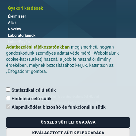
Gyakori kérdések
Élelmiszer
Állat
Növény
Laboratóriumok
Labor/Egyéb
Adatkezelési tájékoztatónkban
megismerheti, hogyan
gondoskodunk személyes adatai védelméről. Weboldalunk
cookie-kat (sütiket) használ a jobb felhasználói élmény
érdekében, melynek biztosításához kérjük, kattintson az
„Elfogadom” gombra.
Statisztikai célú sütik
Nemzeti Élelmiszerlánc-biztonsági Hivatal
Hirdetési célú sütik
Cím: 1024 Budapest, Keleti Károly utca. 24.
Alapműködést biztosító és funkcionális sütik
Levelezési cím: 1525 Budapest. Pf. 30.
ÖSSZES SÜTI ELFOGADÁSA
E-mail:
ugyfelszolgalat@nebih.gov.hu
Zöld szám: 06-80/263-244
KIVÁLASZTOTT SÜTIK ELFOGADÁSA