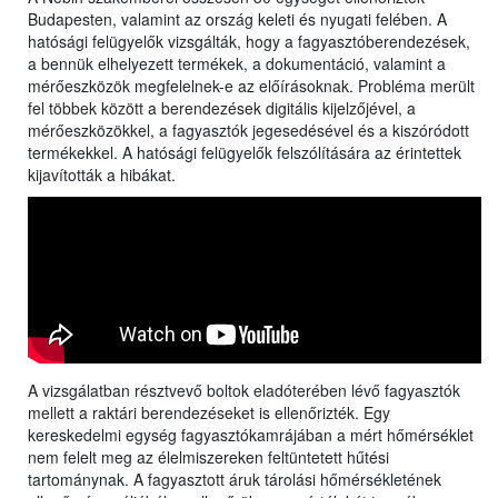
Budapesten, valamint az ország keleti és nyugati felében. A
hatósági felügyelők vizsgálták, hogy a fagyasztóberendezések,
a bennük elhelyezett termékek, a dokumentáció, valamint a
mérőeszközök megfelelnek-e az előírásoknak. Probléma merült
fel többek között a berendezések digitális kijelzőjével, a
mérőeszközökkel, a fagyasztók jegesedésével és a kiszóródott
termékekkel. A hatósági felügyelők felszólítására az érintettek
kijavították a hibákat.
A vizsgálatban résztvevő boltok eladóterében lévő fagyasztók
mellett a raktári berendezéseket is ellenőrizték. Egy
kereskedelmi egység fagyasztókamrájában a mért hőmérséklet
nem felelt meg az élelmiszereken feltüntetett hűtési
tartománynak. A fagyasztott áruk tárolási hőmérsékletének