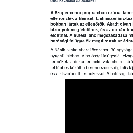
2023. november 30, csütörtök
A Szupermenta programban ezúttal keresk
ellenőrizték a Nemzeti Élelmiszerlánc-bi
boltban jártak az ellenőrök. Akadt olya
bizonyult megfelelőnek, és az ott tárol
előírtnál. A hűtési lánc megszakadása mi
hatósági felügyelők megtiltották az érint
A Nébih szakemberei összesen 30 egységet e
nyugati felében. A hatósági felügyelők vizs
termékek, a dokumentáció, valamint a mérő
fel többek között a berendezések digitális 
és a kiszóródott termékekkel. A hatósági felü