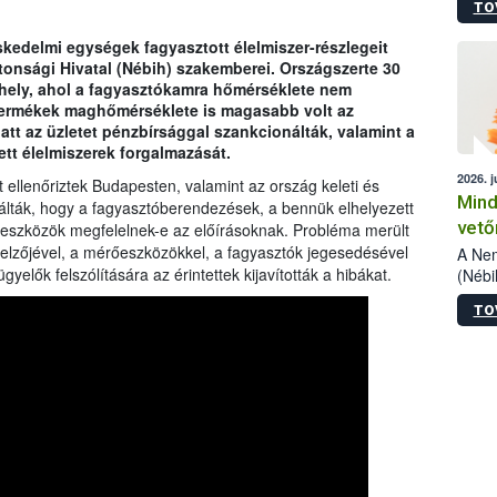
TO
szake
alá”,
edelmi egységek fagyasztott élelmiszer-részlegeit
vizsg
ztonsági Hivatal (Nébih) szakemberei. Országszerte 30
szemp
n hely, ahol a fagyasztókamra hőmérséklete nem
vizsgá
t termékek maghőmérséklete is magasabb volt az
legke
att az üzletet pénzbírsággal szankcionálták, valamint a
ett élelmiszerek forgalmazását.
2026. j
llenőriztek Budapesten, valamint az ország keleti és
Mind
gálták, hogy a fagyasztóberendezések, a bennük elhelyezett
vető
eszközök megfelelnek-e az előírásoknak. Probléma merült
kijelzőjével, a mérőeszközökkel, a fagyasztók jegesedésével
A Nem
gyelők felszólítására az érintettek kijavították a hibákat.
(Nébi
termé
TO
fókus
szake
kapha
vetőm
jogsz
pedig
elege
esetb
termé