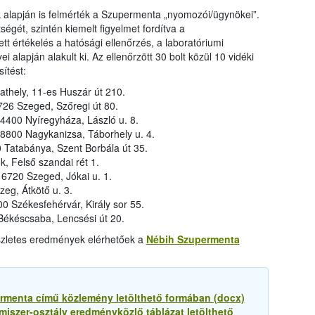
k alapján is felmérték a Szupermenta „nyomozói/ügynökei”.
égét, szintén kiemelt figyelmet fordítva a
ett értékelés a hatósági ellenőrzés, a laboratóriumi
 alapján alakult ki. Az ellenőrzött 30 bolt közül 10 vidéki
ítést:
hely, 11-es Huszár út 210.
26 Szeged, Szőregi út 80.
400 Nyíregyháza, László u. 8.
800 Nagykanizsa, Táborhely u. 4.
Tatabánya, Szent Borbála út 35.
 Felső szandai rét 1.
720 Szeged, Jókai u. 1.
eg, Átkötő u. 3.
 Székesfehérvár, Király sor 55.
ékéscsaba, Lencsési út 20.
szletes eredmények elérhetőek a
Nébih Szupermenta
ermenta című közlemény letölthető formában (docx)
miszer-osztály eredményközlő táblázat letölthető