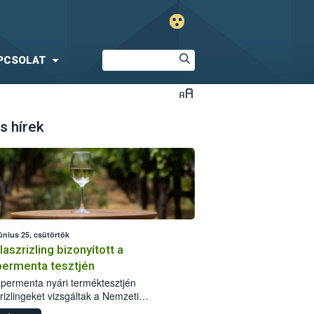
PCSOLAT
s hírek
únius 25, csütörtök
laszrizling bizonyított a
ermenta tesztjén
permenta nyári terméktesztjén
rizlingeket vizsgáltak a Nemzeti
iszerlánc-biztonsági Hivatal (Nébih)