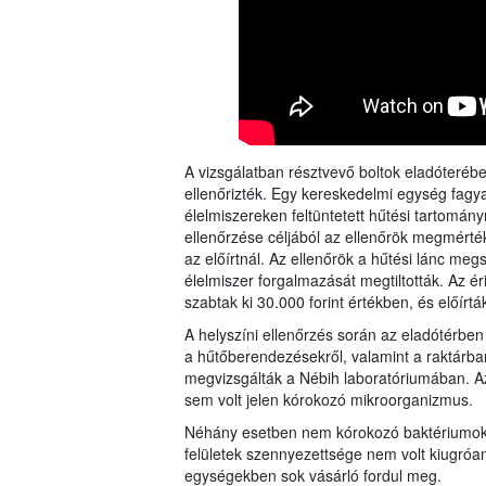
A vizsgálatban résztvevő boltok eladóterébe
ellenőrizték. Egy kereskedelmi egység fag
élelmiszereken feltüntetett hűtési tartomán
ellenőrzése céljából az ellenőrök megmért
az előírtnál. Az ellenőrök a hűtési lánc me
élelmiszer forgalmazását megtiltották. Az éri
szabtak ki 30.000 forint értékben, és előír
A helyszíni ellenőrzés során az eladótérben 
a hűtőberendezésekről, valamint a raktárban 
megvizsgálták a Nébih laboratóriumában. 
sem volt jelen kórokozó mikroorganizmus.
Néhány esetben nem kórokozó baktériumok je
felületek szennyezettsége nem volt kiugróa
egységekben sok vásárló fordul meg.