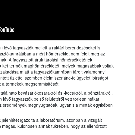
rangs
össze
a Nébi
a növ
n lévő fagyasztók mellett a raktári berendezéseket is
yasztókamrájában a mért hőmérséklet nem felelt meg az
ynak. A fagyasztott áruk tárolási hőmérsékletének
ék két termék maghőmérsékletét, melyek magasabbak voltak
gszakadása miatt a fagyasztókamrában tárolt valamennyi
ntett üzlettel szemben élelmiszerlánc-felügyeleti bírságot
ták a termékek megsemmisítését.
található bevásárlókosarakról és -kocsikról, a pénztárakról,
lévő fagyasztók belső felületéről vett törletmintákat
Az eredmények megnyugtatóak, ugyanis a minták egyikében
lenlétét igazolta a laboratórium, azonban a vizsgált
n magas, különösen annak tükrében, hogy az ellenőrzött