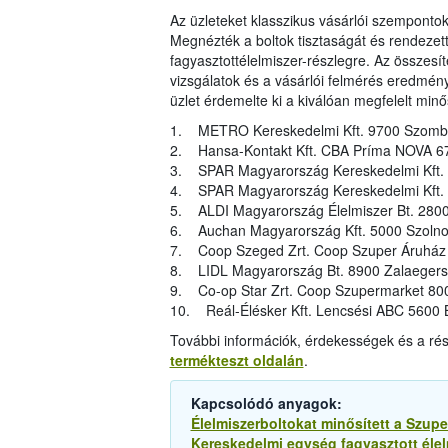
Az üzleteket klasszikus vásárlói szemponto
Megnézték a boltok tisztaságát és rendezetts
fagyasztottélelmiszer-részlegre. Az összesít
vizsgálatok és a vásárlói felmérés eredményei
üzlet érdemelte ki a kiválóan megfelelt minős
1. METRO Kereskedelmi Kft. 9700 Szombat
2. Hansa-Kontakt Kft. CBA Príma NOVA 67
3. SPAR Magyarország Kereskedelmi Kft. 4
4. SPAR Magyarország Kereskedelmi Kft. 8
5. ALDI Magyarország Élelmiszer Bt. 2800 
6. Auchan Magyarország Kft. 5000 Szolnok,
7. Coop Szeged Zrt. Coop Szuper Áruház 6
8. LIDL Magyarország Bt. 8900 Zalaegersz
9. Co-op Star Zrt. Coop Szupermarket 8000
10. Reál-Élésker Kft. Lencsési ABC 5600 B
További információk, érdekességek és a ré
termékteszt oldalán
.
Kapcsolódó anyagok:
Élelmiszerboltokat minősített a Szup
Kereskedelmi egység fagyasztott élel