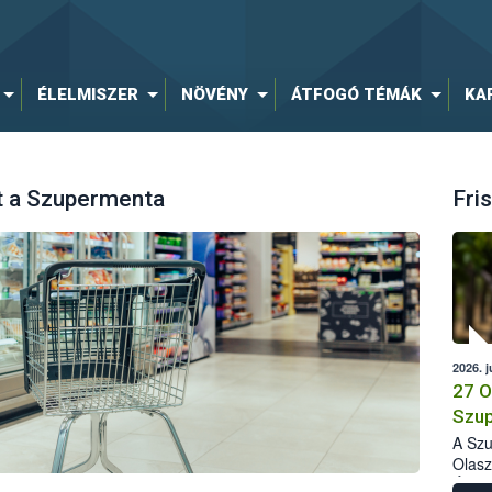
ÉLELMISZER
NÖVÉNY
ÁTFOGÓ TÉMÁK
KA
tt a Szupermenta
Fris
2026. j
27 O
Szup
A Szu
Olasz
Élelm