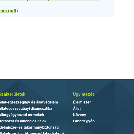
ata (pdf)
Szakterületek
Ügyintézés
Állat-egészségügy és állatvédelem
Élelmiszer
Állategészségügyi diagnosztika
Állat
Állatgyógyászati termékek
Növény
Borászat és alkoholos italok
Labor/Egyéb
Élelmiszer- és takarmánybiztonság
Élelmiszerlánc-biztonsági laborhálózat