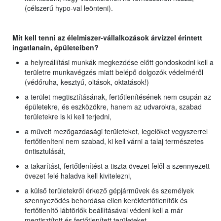
(célszerű hypo-val leönteni).
Mit kell tenni az élelmiszer-vállalkozások árvízzel érintett
ingatlanain, épületeiben?
a helyreállítási munkák megkezdése előtt gondoskodni kell a
területre munkavégzés miatt belépő dolgozók védelméről
(védőruha, kesztyű, oltások, oktatások!)
a terület megtisztításának, fertőtlenítésének nem csupán az
épületekre, és eszközökre, hanem az udvarokra, szabad
területekre is ki kell terjedni,
a művelt mezőgazdasági területeket, legelőket vegyszerrel
fertőtleníteni nem szabad, ki kell várni a talaj természetes
öntisztulását,
a takarítást, fertőtlenítést a tiszta övezet felől a szennyezett
övezet felé haladva kell kivitelezni,
a külső területekről érkező gépjárművek és személyek
szennyeződés behordása ellen kerékfertőtlenítők és
fertőtlenítő lábtörlők beállításával védeni kell a már
megtisztított és fertőtlenített területeket,