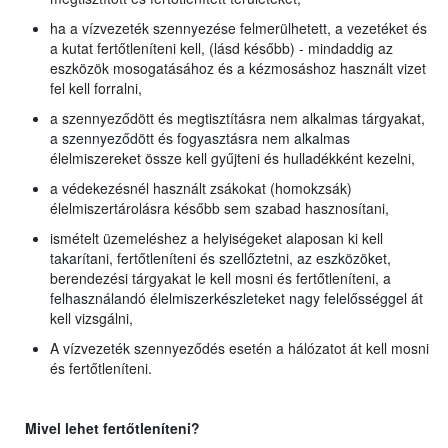
ha a vízvezeték szennyezése felmerülhetett, a vezetéket és
a kutat fertőtleníteni kell, (lásd később) - mindaddig az
eszközök mosogatásához és a kézmosáshoz használt vizet
fel kell forralni,
a szennyeződött és megtisztításra nem alkalmas tárgyakat,
a szennyeződött és fogyasztásra nem alkalmas
élelmiszereket össze kell gyűjteni és hulladékként kezelni,
a védekezésnél használt zsákokat (homokzsák)
élelmiszertárolásra később sem szabad hasznosítani,
ismételt üzemeléshez a helyiségeket alaposan ki kell
takarítani, fertőtleníteni és szellőztetni, az eszközöket,
berendezési tárgyakat le kell mosni és fertőtleníteni, a
felhasználandó élelmiszerkészleteket nagy felelősséggel át
kell vizsgálni,
A vízvezeték szennyeződés esetén a hálózatot át kell mosni
és fertőtleníteni.
Mivel lehet fertőtleníteni?