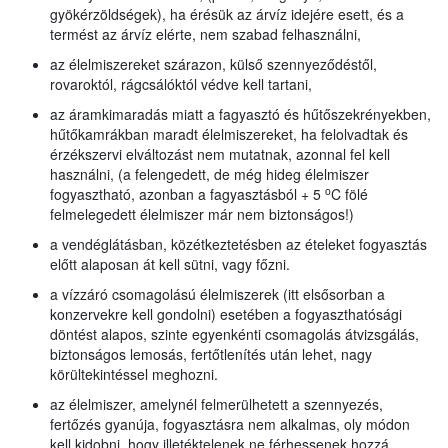
gyökérzöldségek), ha érésük az árvíz idejére esett, és a
termést az árvíz elérte, nem szabad felhasználni,
az élelmiszereket szárazon, külső szennyeződéstől,
rovaroktól, rágcsálóktól védve kell tartani,
az áramkimaradás miatt a fagyasztó és hűtőszekrényekben,
hűtőkamrákban maradt élelmiszereket, ha felolvadtak és
érzékszervi elváltozást nem mutatnak, azonnal fel kell
használni, (a felengedett, de még hideg élelmiszer
o
fogyasztható, azonban a fagyasztásból + 5
C fölé
felmelegedett élelmiszer már nem biztonságos!)
a vendéglátásban, közétkeztetésben az ételeket fogyasztás
előtt alaposan át kell sütni, vagy főzni.
a vízzáró csomagolású élelmiszerek (itt elsősorban a
konzervekre kell gondolni) esetében a fogyaszthatósági
döntést alapos, szinte egyenkénti csomagolás átvizsgálás,
biztonságos lemosás, fertőtlenítés után lehet, nagy
körültekintéssel meghozni.
az élelmiszer, amelynél felmerülhetett a szennyezés,
fertőzés gyanúja, fogyasztásra nem alkalmas, oly módon
kell kidobni, hogy illetéktelenek ne férhessenek hozzá,