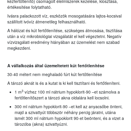
kézfertőtlenítő) csomagolt élelmiszerek kezelése, kiosztása,
értékesítése folytatható.
Ivásra palackozott víz, eszközök mosogatására lajtos-kocsival
szállított ivóvíz átmenetileg felhasználható.
A hálózat és kút fertőtlenítése, szükséges átmosása, tisztítása
után a víz mikrobiológiai vizsgálatát el kell végeztetni. Negatív
vízvizsgálati eredmény hiányában az üzemelést nem szabad
megkezdeni.
A vállalkozás által üzemeltetett kút fertőtlenítése
30-40 métert nem meghaladó fúrt kút fertőtlenítése
A tározó aknát is és a kutat is ki kell tisztítani és fertőtleníteni.
3
1 m
vízhez 100 ml nátrium hypoklorit-90 –et számolva a
fertőtlenítőszert a tározó akna oldalára kell locsolni.
300 ml nátrium hypoklorit-90 –et kell az anyacsőbe önteni,
majd a szivattyút többször néhány percig járatni, utána
ismét 300 ml nátrium hypoklorit 90-et beönteni, és a vizet a
tározóba (akna) szivattyúzni.