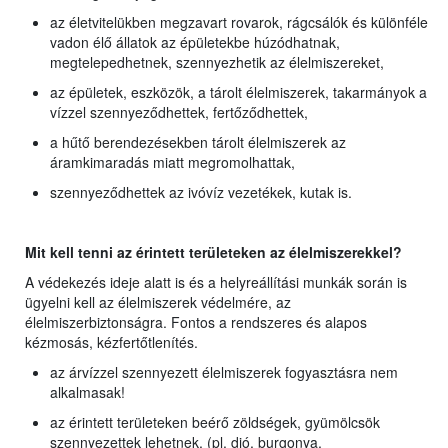
az életvitelükben megzavart rovarok, rágcsálók és különféle
vadon élő állatok az épületekbe húzódhatnak,
megtelepedhetnek, szennyezhetik az élelmiszereket,
az épületek, eszközök, a tárolt élelmiszerek, takarmányok a
vízzel szennyeződhettek, fertőződhettek,
a hűtő berendezésekben tárolt élelmiszerek az
áramkimaradás miatt megromolhattak,
szennyeződhettek az ivóvíz vezetékek, kutak is.
Mit kell tenni az érintett területeken az élelmiszerekkel?
A védekezés ideje alatt is és a helyreállítási munkák során is
ügyelni kell az élelmiszerek védelmére, az
élelmiszerbiztonságra. Fontos a rendszeres és alapos
kézmosás, kézfertőtlenítés.
az árvízzel szennyezett élelmiszerek fogyasztásra nem
alkalmasak!
az érintett területeken beérő zöldségek, gyümölcsök
szennyezettek lehetnek, (pl. dió, burgonya,