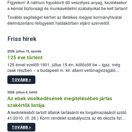
Figyelem! A nátrium hypoklorit-90 veszélyes anyag, kezelésekor
a kémiai biztonsági és munkavédelmi szabályokat be kell tartani!
További segítséget kérhet az illetékes megyei kormányhivatal
élelmiszerlánc-felügyeleti hatáskörben eljáró szerveitől.
Friss hírek
2026. július 15, szerda
125 éve történt
125 évvel ezelőtt 1901. július 15-én, költözött be – igaz, még
csak részben – a budapesti m. kir. állami vetőmagvizsgáló
állomás a Kis Rókus utca 15. szám alatti, Czigler Győző által
TOVÁBB >
tervezett új épületébe.
2026. július 6, hétfő
Az ebek viselkedésének megítélésében jártas
szakértők listája
A kedvtelésből tartott állatok tartásáról és forgalmazásáról szóló
41/2010. (II. 26.) Korm.rendelet szabályozza az eb okozta fizikai
sérülés, illetve ennek veszélye keletkezésekor felmerülő
TOVÁBB >
hatósági feladatokat, valamint a veszélyes eb tartását és annak