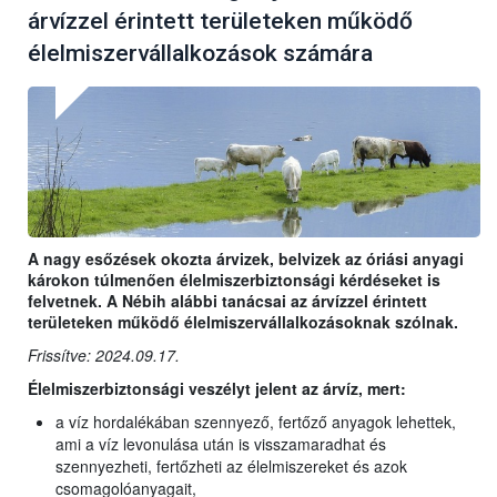
árvízzel érintett területeken működő
élelmiszervállalkozások számára
A nagy esőzések okozta árvizek, belvizek az óriási anyagi
károkon túlmenően élelmiszerbiztonsági kérdéseket is
felvetnek. A Nébih alábbi tanácsai az árvízzel érintett
területeken működő élelmiszervállalkozásoknak szólnak.
Frissítve: 2024.09.17.
Élelmiszerbiztonsági veszélyt jelent az árvíz, mert:
a víz hordalékában szennyező, fertőző anyagok lehettek,
ami a víz levonulása után is visszamaradhat és
szennyezheti, fertőzheti az élelmiszereket és azok
csomagolóanyagait,