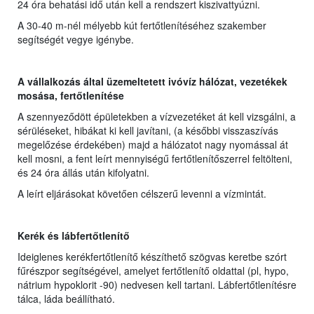
24 óra behatási idő után kell a rendszert kiszivattyúzni.
A 30-40 m-nél mélyebb kút fertőtlenítéséhez szakember
segítségét vegye igénybe.
A vállalkozás által üzemeltetett ivóvíz hálózat, vezetékek
mosása, fertőtlenítése
A szennyeződött épületekben a vízvezetéket át kell vizsgálni, a
sérüléseket, hibákat ki kell javítani, (a későbbi visszaszívás
megelőzése érdekében) majd a hálózatot nagy nyomással át
kell mosni, a fent leírt mennyiségű fertőtlenítőszerrel feltölteni,
és 24 óra állás után kifolyatni.
A leírt eljárásokat követően célszerű levenni a vízmintát.
Kerék és lábfertőtlenítő
Ideiglenes kerékfertőtlenítő készíthető szögvas keretbe szórt
fűrészpor segítségével, amelyet fertőtlenítő oldattal (pl, hypo,
nátrium hypoklorit -90) nedvesen kell tartani. Lábfertőtlenítésre
tálca, láda beállítható.