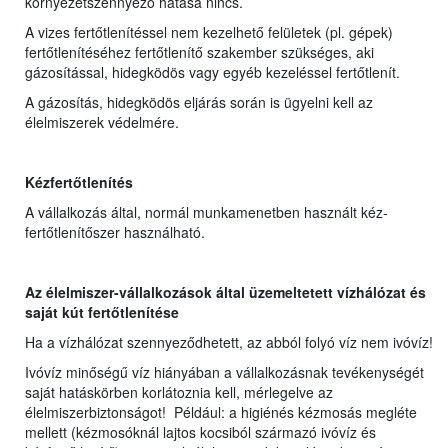
környezetszennyező hatása nincs.
A vizes fertőtlenítéssel nem kezelhető felületek (pl. gépek)
fertőtlenítéséhez fertőtlenítő szakember szükséges, aki
gázosítással, hidegködös vagy egyéb kezeléssel fertőtlenít.
A gázosítás, hidegködös eljárás során is ügyelni kell az
élelmiszerek védelmére.
Kézfertőtlenítés
A vállalkozás által, normál munkamenetben használt kéz-
fertőtlenítőszer használható.
Az élelmiszer-vállalkozások által üzemeltetett vízhálózat és
saját kút fertőtlenítése
Ha a vízhálózat szennyeződhetett, az abból folyó víz nem ivóvíz!
Ivóvíz minőségű víz hiányában a vállalkozásnak tevékenységét
saját hatáskörben korlátoznia kell, mérlegelve az
élelmiszerbiztonságot! Például: a higiénés kézmosás megléte
mellett (kézmosóknál lajtos kocsiból származó ivóvíz és