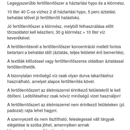
Legegyszerűbb fertőtlenítőszer a háztartási hypo és a klórmész.
10 liter 40 C-os vízhez 2 dl háztartási hypo, 5 perc áztatási,
behatási idővel jó fertőtlenítő hatásfokú.
Jó fertőtlenítőszer a klórmész, melyből felhasználása előtt
törzsoldatot kell készíteni, 30 g klórmész + 10 liter víz
keverékével.
A fertőtlenítésnél a fertőtlenítőszer koncentráció mellett fontos
betartani a behatási időt (áztatás, teljes felületet érő bemerítés).
A textiliák kifőzéssel vagy fertőtlenítőszeres oldatban áztatással
fertőtleníthetők.
A bizonytalan minőségű víz csak olyan durva takarításhoz
használható, amelyet alapos fertőtlenítés követ.
A fertőtlenítőszert az élelmiszerrel érintkező felületekről le kell
öblíteni. Leöblítéséhez csak ivóvíz minőségű vizet használjon!
A fertőtlenítőszert az élelmiszerrel nem érintkező felületeken (pl.
padozat) rajta lehet hagyni.
A szennyezett és nem tisztítható, feleslegessé vált tárgyak
elégetése is szóba jöhet, amennyiben annak