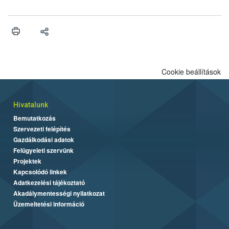
engedélyezését. Ezen eljárások során szükség esetén be kell
vonni az ebek viselkedésének megítélésében jártas szakértőt.
Cookie beállítások
Hivatalunk
Bemutatkozás
Szervezeti felépítés
Gazdálkodási adatok
Felügyeleti szervünk
Projektek
Kapcsolódó linkek
Adatkezelési tájékoztató
Akadálymentességi nyilatkozat
Üzemeltetési információ