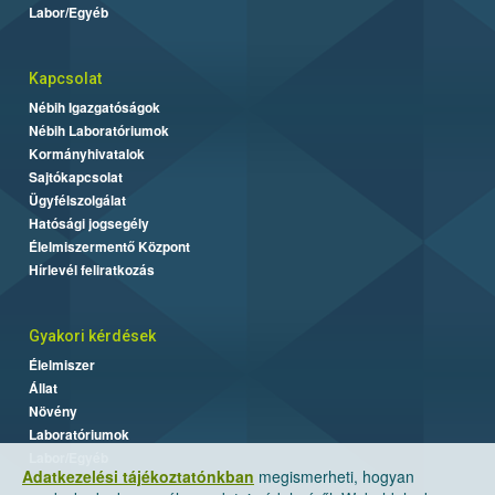
Labor/Egyéb
Kapcsolat
Nébih Igazgatóságok
Nébih Laboratóriumok
Kormányhivatalok
Sajtókapcsolat
Ügyfélszolgálat
Hatósági jogsegély
Élelmiszermentő Központ
Hírlevél feliratkozás
Gyakori kérdések
Élelmiszer
Állat
Növény
Laboratóriumok
Labor/Egyéb
Adatkezelési tájékoztatónkban
megismerheti, hogyan