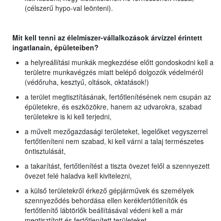
(célszerű hypo-val leönteni).
Mit kell tenni az élelmiszer-vállalkozások árvízzel érintett
ingatlanain, épületeiben?
a helyreállítási munkák megkezdése előtt gondoskodni kell a
területre munkavégzés miatt belépő dolgozók védelméről
(védőruha, kesztyű, oltások, oktatások!)
a terület megtisztításának, fertőtlenítésének nem csupán az
épületekre, és eszközökre, hanem az udvarokra, szabad
területekre is ki kell terjedni,
a művelt mezőgazdasági területeket, legelőket vegyszerrel
fertőtleníteni nem szabad, ki kell várni a talaj természetes
öntisztulását,
a takarítást, fertőtlenítést a tiszta övezet felől a szennyezett
övezet felé haladva kell kivitelezni,
a külső területekről érkező gépjárművek és személyek
szennyeződés behordása ellen kerékfertőtlenítők és
fertőtlenítő lábtörlők beállításával védeni kell a már
megtisztított és fertőtlenített területeket,