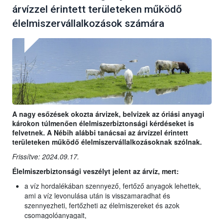
árvízzel érintett területeken működő
élelmiszervállalkozások számára
A nagy esőzések okozta árvizek, belvizek az óriási anyagi
károkon túlmenően élelmiszerbiztonsági kérdéseket is
felvetnek. A Nébih alábbi tanácsai az árvízzel érintett
területeken működő élelmiszervállalkozásoknak szólnak.
Frissítve: 2024.09.17.
Élelmiszerbiztonsági veszélyt jelent az árvíz, mert:
a víz hordalékában szennyező, fertőző anyagok lehettek,
ami a víz levonulása után is visszamaradhat és
szennyezheti, fertőzheti az élelmiszereket és azok
csomagolóanyagait,