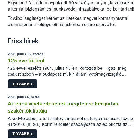
Figyelem! A nátrium hypoklorit-90 veszélyes anyag, kezelésekor
a kémiai biztonsági és munkavédelmi szabályokat be kell tartani!
További segítséget kérhet az illetékes megyei kormányhivatal
élelmiszerlánc-felügyeleti hatáskörben eljáró szerveitől.
Friss hírek
2026. július 15, szerda
125 éve történt
125 évvel ezelőtt 1901. július 15-én, költözött be – igaz, még
csak részben – a budapesti m. kir. állami vetőmagvizsgáló
állomás a Kis Rókus utca 15. szám alatti, Czigler Győző által
TOVÁBB >
tervezett új épületébe.
2026. július 6, hétfő
Az ebek viselkedésének megítélésében jártas
szakértők listája
A kedvtelésből tartott állatok tartásáról és forgalmazásáról szóló
41/2010. (II. 26.) Korm.rendelet szabályozza az eb okozta fizikai
sérülés, illetve ennek veszélye keletkezésekor felmerülő
TOVÁBB >
hatósági feladatokat, valamint a veszélyes eb tartását és annak