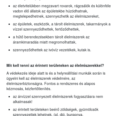
az életvitelükben megzavart rovarok, rágcsálók és különféle
vadon élő állatok az épületekbe húzódhatnak,
megtelepedhetnek, szennyezhetik az élelmiszereket,
az épületek, eszközök, a tárolt élelmiszerek, takarmányok a
vízzel szennyeződhettek, fertőződhettek,
a hűtő berendezésekben tárolt élelmiszerek az
áramkimaradás miatt megromolhattak,
szennyeződhettek az ivóvíz vezetékek, kutak is.
Mit kell tenni az érintett területeken az élelmiszerekkel?
A védekezés ideje alatt is és a helyreállítási munkák során is
ügyelni kell az élelmiszerek védelmére, az
élelmiszerbiztonságra. Fontos a rendszeres és alapos
kézmosás, kézfertőtlenítés.
az árvízzel szennyezett élelmiszerek fogyasztásra nem
alkalmasak!
az érintett területeken beérő zöldségek, gyümölcsök
szennyezettek lehetnek, (pl. dió, burgonya,