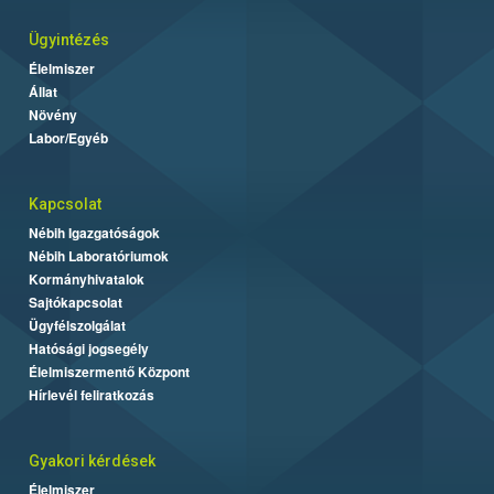
Ügyintézés
Élelmiszer
Állat
Növény
Labor/Egyéb
Kapcsolat
Nébih Igazgatóságok
Nébih Laboratóriumok
Kormányhivatalok
Sajtókapcsolat
Ügyfélszolgálat
Hatósági jogsegély
Élelmiszermentő Központ
Hírlevél feliratkozás
Gyakori kérdések
Élelmiszer