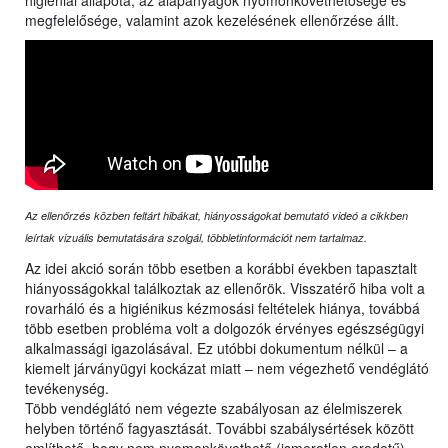
higiéniai állapota, az alapanyagok nyomonkövethetősége és
megfelelősége, valamint azok kezelésének ellenőrzése állt.
Az ellenőrzés közben feltárt hibákat, hiányosságokat bemutató videó a cikkben
leírtak vizuális bemutatására szolgál, többletinformációt nem tartalmaz.
Az idei akció során több esetben a korábbi években tapasztalt
hiányosságokkal találkoztak az ellenőrök. Visszatérő hiba volt a
rovarháló és a higiénikus kézmosási feltételek hiánya, továbbá
több esetben probléma volt a dolgozók érvényes egészségügyi
alkalmassági igazolásával. Ez utóbbi dokumentum nélkül – a
kiemelt járványügyi kockázat miatt – nem végezhető vendéglátó
tevékenység.
Több vendéglátó nem végezte szabályosan az élelmiszerek
helyben történő fagyasztását. További szabálysértések között