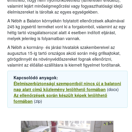
említhető, hogy nem nyomonkövethető (ismeretlen eredetű),
valamint lejárt minőségmegőrzési vagy fogyaszthatósági idejű
élelmiszereket is tároltak az egyes egységekben.
A Nébih a Balaton környékén folytatott ellenőrzések alkalmával
245 kg jogsértő terméket vont ki a forgalomból, valamint az egy
hétig tartó vizsgálatsorozat alatt 4 esetben indított eljárást,
melyek jelenleg is folyamatban vannak.
A Nébih a kormány- és járási hivatalok szakembereivel az
augusztus 15-ig tartó országos akció során még grillsajtokat,
görögdinnyét és növényvédőszereket fognak ellenőrizni,
valamint az élőállat-szállításra is kiemelt figyelmet fordítanak.
Kapcsolódó anyagok:
Élelmiszerbiztonsági szempontból nincs új a balatoni
nap alatt című közlemény letölthető formában
(docx)
Az ellenőrzések során készült képek letölthető
formában
(zip)