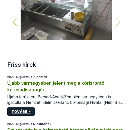
Friss hírek
2026. augusztus 7, péntek
Újabb vármegyében jelent meg a kőrisrontó
karcsúdíszbogár
Újabb területen, Borsod-Abaúj-Zemplén vármegyében is
igazolta a Nemzeti Élelmiszerlánc-biztonsági Hivatal (Nébih) a
kőrisrontó karcsúdíszbogár (Agrilus planipennis) jelenlétét. A
TOVÁBB >
kártevőt nem csak színcsapdában találták meg, de már fertőzött
fában is azonosították. A növényvédelmi szakemberek folytatják
az intenzív felderítést, emellett az intézkedéseket a szlovák
2026. augusztus 6, csütörtök
hatósággal is összehangolják a terjedés megállítása érdekében.
Szüret után is alkalmazható három növényvédő szer