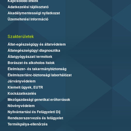
Kapcsolódó linkek
Adatkezelési tájékoztató
Akadálymentességi nyilatkozat
Üzemeltetési információ
Szakterületek
Állat-egészségügy és állatvédelem
Állategészségügyi diagnosztika
Állatgyógyászati termékek
Borászat és alkoholos italok
Élelmiszer- és takarmánybiztonság
Élelmiszerlánc-biztonsági laborhálózat
Járványvédelem
Kiemelt ügyek, EUTR
Kockázatkezelés
Mezőgazdasági genetikai erőforrások
Növényvédelem
Nyilvántartási és Felügyeleti Díj
Rendszerszervezés és felügyelet
Termékpálya-ellenőrzés