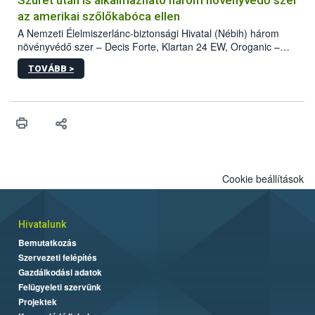
az amerikai szőlőkabóca ellen
A Nemzeti Élelmiszerlánc-biztonsági Hivatal (Nébih) három
növényvédő szer – Decis Forte, Klartan 24 EW, Oroganic –
engedélyokiratát módosította, így azok a szüretet követően,
TOVÁBB >
egészen a vesszőérettség (BBCH 91) stádiumáig
felhasználhatóak a szőlőben. A kiterjesztések célja, hogy a korai
érésű szőlőkben is legyen lehetőség a károsító elleni további
védekezésre. Az Oroganic készítmény kis kiszerelésben kiskerti
felhasználók számára is elérhető és ökológiai termesztésben is
engedélyezett.
Cookie beállítások
Hivatalunk
Bemutatkozás
Szervezeti felépítés
Gazdálkodási adatok
Felügyeleti szervünk
Projektek