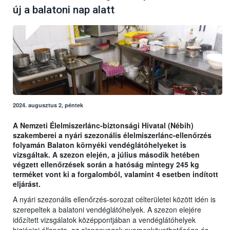
új a balatoni nap alatt
2024. augusztus 2, péntek
A Nemzeti Élelmiszerlánc-biztonsági Hivatal (Nébih)
szakemberei a nyári szezonális élelmiszerlánc-ellenőrzés
folyamán Balaton környéki vendéglátóhelyeket is
vizsgáltak. A szezon elején, a július második hetében
végzett ellenőrzések során a hatóság mintegy 245 kg
terméket vont ki a forgalomból, valamint 4 esetben indított
eljárást.
A nyári szezonális ellenőrzés-sorozat célterületei között idén is
szerepeltek a balatoni vendéglátóhelyek. A szezon elejére
időzített vizsgálatok középpontjában a vendéglátóhelyek