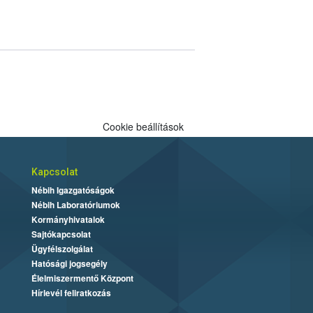
Cookie beállítások
Kapcsolat
Nébih Igazgatóságok
Nébih Laboratóriumok
Kormányhivatalok
Sajtókapcsolat
Ügyfélszolgálat
Hatósági jogsegély
Élelmiszermentő Központ
Hírlevél feliratkozás