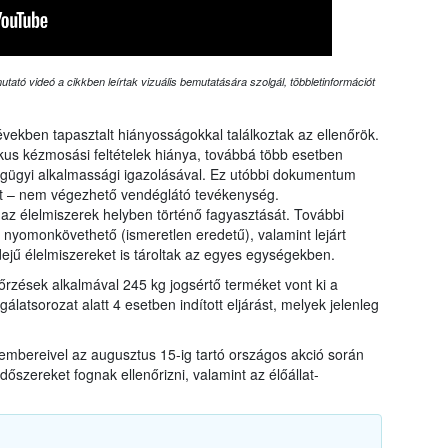
tató videó a cikkben leírtak vizuális bemutatására szolgál, többletinformációt
években tapasztalt hiányosságokkal találkoztak az ellenőrök.
nikus kézmosási feltételek hiánya, továbbá több esetben
gügyi alkalmassági igazolásával. Ez utóbbi dokumentum
att – nem végezhető vendéglátó tevékenység.
z élelmiszerek helyben történő fagyasztását. További
 nyomonkövethető (ismeretlen eredetű), valamint lejárt
ejű élelmiszereket is tároltak az egyes egységekben.
nőrzések alkalmával 245 kg jogsértő terméket vont ki a
gálatsorozat alatt 4 esetben indított eljárást, melyek jelenleg
kembereivel az augusztus 15-ig tartó országos akció során
őszereket fognak ellenőrizni, valamint az élőállat-