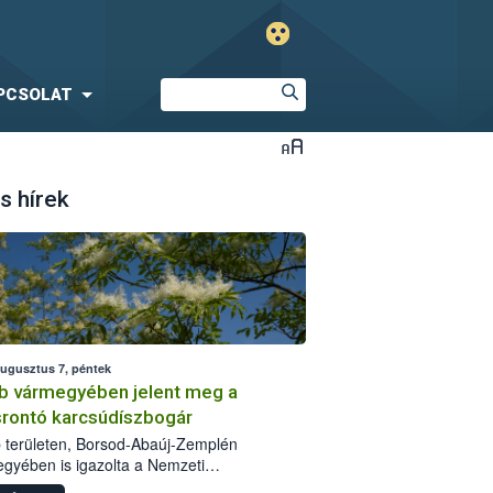
PCSOLAT
s hírek
augusztus 7, péntek
b vármegyében jelent meg a
srontó karcsúdíszbogár
 területen, Borsod-Abaúj-Zemplén
gyében is igazolta a Nemzeti
iszerlánc-biztonsági Hivatal (Nébih) a