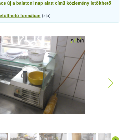
cs új a balatoni nap alatt című közlemény letölthető
letölthető formában
(zip)