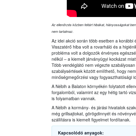
Az ellenőrzés közben feltárt hibákat, hiányosságokat bemu
nem tartalmaz.
Az idei akció során több esetben a korábbi 
Visszatérő hiba volt a rovarháló és a higié
probléma volt a dolgozók érvényes egészsé
nélkül – a kiemelt járványügyi kockázat mi
Több vendéglátó nem végezte szabályosan a
szabálysértések között említhető, hogy nem
minőségmegőrzési vagy fogyaszthatósági id
A Nébih a Balaton környékén folytatott elle
forgalomból, valamint az egy hétig tartó vizs
is folyamatban vannak.
A Nébih a kormány- és járási hivatalok sza
még grillsajtokat, görögdinnyét és növényvéd
szállításra is kiemelt figyelmet fordítanak.
Kapcsolódó anyagok: