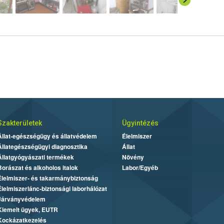
Szakterületek
Ügyintézés
Állat-egészségügy és állatvédelem
Élelmiszer
Állategészségügyi diagnosztika
Állat
Állatgyógyászati termékek
Növény
Borászat és alkoholos italok
Labor/Egyéb
Élelmiszer- és takarmánybiztonság
Élelmiszerlánc-biztonsági laborhálózat
Járványvédelem
Kiemelt ügyek, EUTR
Kockázatkezelés