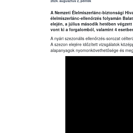
2024. augusztus 2, péntek
A Nemzeti Élelmiszerlánc-biztonsági Hiva
élelmiszerlánc-ellenőrzés folyamán Bala
elején, a július második hetében végzet
vont ki a forgalomból, valamint 4 esetben 
A nyári szezonális ellenőrzés-sorozat célter
A szezon elejére időzített vizsgálatok közép
alapanyagok nyomonkövethetősége és megfel