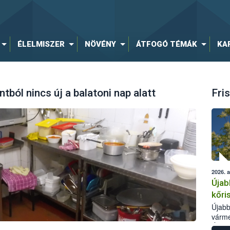
ÉLELMISZER
NÖVÉNY
ÁTFOGÓ TÉMÁK
KA
ból nincs új a balatoni nap alatt
Fris
2026. 
Újab
kőri
Újabb
várme
Élelm