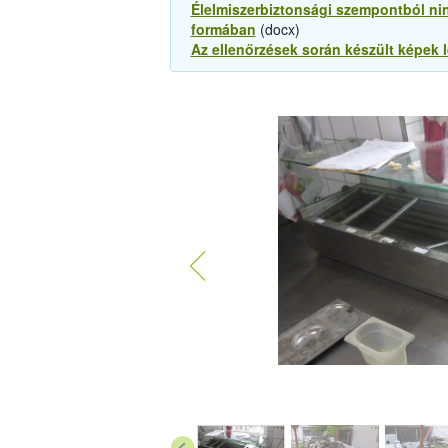
Élelmiszerbiztonsági szempontból nin
formában
(docx)
Az ellenőrzések során készült képek 