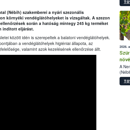
TO
kőris
jelen
tal (Nébih) szakemberei a nyári szezonális
talál
ton környéki vendéglátóhelyeket is vizsgáltak. A szezon
azono
t ellenőrzések során a hatóság mintegy 245 kg terméket
folyta
indított eljárást.
intéz
össze
ületei között idén is szerepeltek a balatoni vendéglátóhelyek.
érdek
pontjában a vendéglátóhelyek higiéniai állapota, az
2026. 
elősége, valamint azok kezelésének ellenőrzése állt.
Szür
növé
szől
A Nem
(Nébi
Klart
TO
módos
egész
felha
célja
lehet
Az Or
felha
terme