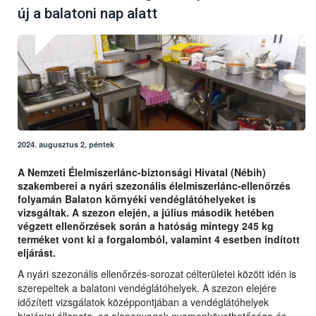
új a balatoni nap alatt
2024. augusztus 2, péntek
A Nemzeti Élelmiszerlánc-biztonsági Hivatal (Nébih)
szakemberei a nyári szezonális élelmiszerlánc-ellenőrzés
folyamán Balaton környéki vendéglátóhelyeket is
vizsgáltak. A szezon elején, a július második hetében
végzett ellenőrzések során a hatóság mintegy 245 kg
terméket vont ki a forgalomból, valamint 4 esetben indított
eljárást.
A nyári szezonális ellenőrzés-sorozat célterületei között idén is
szerepeltek a balatoni vendéglátóhelyek. A szezon elejére
időzített vizsgálatok középpontjában a vendéglátóhelyek