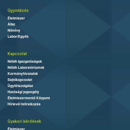
Ügyintézés
Élelmiszer
Állat
Növény
Labor/Egyéb
Kapcsolat
Nébih Igazgatóságok
Nébih Laboratóriumok
Kormányhivatalok
Sajtókapcsolat
Ügyfélszolgálat
Hatósági jogsegély
Élelmiszermentő Központ
Hírlevél feliratkozás
Gyakori kérdések
Élelmiszer