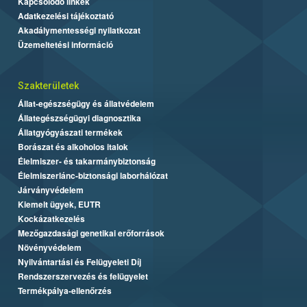
Kapcsolódó linkek
Adatkezelési tájékoztató
Akadálymentességi nyilatkozat
Üzemeltetési információ
Szakterületek
Állat-egészségügy és állatvédelem
Állategészségügyi diagnosztika
Állatgyógyászati termékek
Borászat és alkoholos italok
Élelmiszer- és takarmánybiztonság
Élelmiszerlánc-biztonsági laborhálózat
Járványvédelem
Kiemelt ügyek, EUTR
Kockázatkezelés
Mezőgazdasági genetikai erőforrások
Növényvédelem
Nyilvántartási és Felügyeleti Díj
Rendszerszervezés és felügyelet
Termékpálya-ellenőrzés