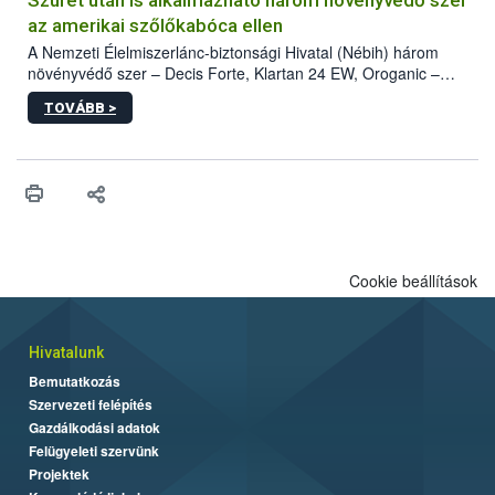
az amerikai szőlőkabóca ellen
A Nemzeti Élelmiszerlánc-biztonsági Hivatal (Nébih) három
növényvédő szer – Decis Forte, Klartan 24 EW, Oroganic –
engedélyokiratát módosította, így azok a szüretet követően,
TOVÁBB >
egészen a vesszőérettség (BBCH 91) stádiumáig
felhasználhatóak a szőlőben. A kiterjesztések célja, hogy a korai
érésű szőlőkben is legyen lehetőség a károsító elleni további
védekezésre. Az Oroganic készítmény kis kiszerelésben kiskerti
felhasználók számára is elérhető és ökológiai termesztésben is
engedélyezett.
Cookie beállítások
Hivatalunk
Bemutatkozás
Szervezeti felépítés
Gazdálkodási adatok
Felügyeleti szervünk
Projektek