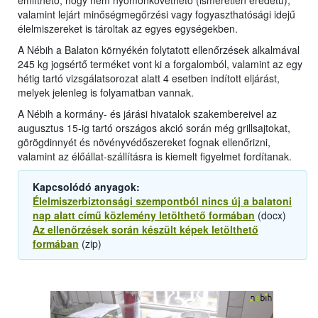
említhető, hogy nem nyomonkövethető (ismeretlen eredetű),
valamint lejárt minőségmegőrzési vagy fogyaszthatósági idejű
élelmiszereket is tároltak az egyes egységekben.
A Nébih a Balaton környékén folytatott ellenőrzések alkalmával
245 kg jogsértő terméket vont ki a forgalomból, valamint az egy
hétig tartó vizsgálatsorozat alatt 4 esetben indított eljárást,
melyek jelenleg is folyamatban vannak.
A Nébih a kormány- és járási hivatalok szakembereivel az
augusztus 15-ig tartó országos akció során még grillsajtokat,
görögdinnyét és növényvédőszereket fognak ellenőrizni,
valamint az élőállat-szállításra is kiemelt figyelmet fordítanak.
Kapcsolódó anyagok:
Élelmiszerbiztonsági szempontból nincs új a balatoni
nap alatt című közlemény letölthető formában
(docx)
Az ellenőrzések során készült képek letölthető
formában
(zip)