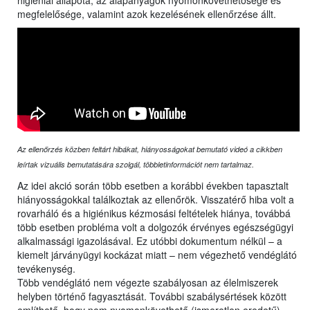
higiéniai állapota, az alapanyagok nyomonkövethetősége és
megfelelősége, valamint azok kezelésének ellenőrzése állt.
Az ellenőrzés közben feltárt hibákat, hiányosságokat bemutató videó a cikkben
leírtak vizuális bemutatására szolgál, többletinformációt nem tartalmaz.
Az idei akció során több esetben a korábbi években tapasztalt
hiányosságokkal találkoztak az ellenőrök. Visszatérő hiba volt a
rovarháló és a higiénikus kézmosási feltételek hiánya, továbbá
több esetben probléma volt a dolgozók érvényes egészségügyi
alkalmassági igazolásával. Ez utóbbi dokumentum nélkül – a
kiemelt járványügyi kockázat miatt – nem végezhető vendéglátó
tevékenység.
Több vendéglátó nem végezte szabályosan az élelmiszerek
helyben történő fagyasztását. További szabálysértések között