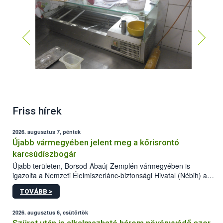
Friss hírek
2026. augusztus 7, péntek
Újabb vármegyében jelent meg a kőrisrontó
karcsúdíszbogár
Újabb területen, Borsod-Abaúj-Zemplén vármegyében is
igazolta a Nemzeti Élelmiszerlánc-biztonsági Hivatal (Nébih) a
kőrisrontó karcsúdíszbogár (Agrilus planipennis) jelenlétét. A
TOVÁBB >
kártevőt nem csak színcsapdában találták meg, de már fertőzött
fában is azonosították. A növényvédelmi szakemberek folytatják
az intenzív felderítést, emellett az intézkedéseket a szlovák
2026. augusztus 6, csütörtök
hatósággal is összehangolják a terjedés megállítása érdekében.
Szüret után is alkalmazható három növényvédő szer