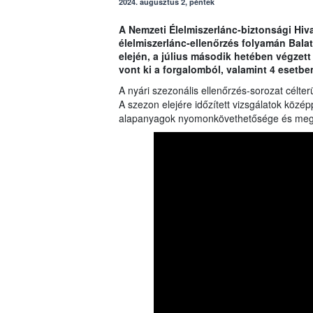
2024. augusztus 2, péntek
A Nemzeti Élelmiszerlánc-biztonsági Hiva
élelmiszerlánc-ellenőrzés folyamán Bala
elején, a július második hetében végzet
vont ki a forgalomból, valamint 4 esetben 
A nyári szezonális ellenőrzés-sorozat célter
A szezon elejére időzített vizsgálatok közép
alapanyagok nyomonkövethetősége és megfel