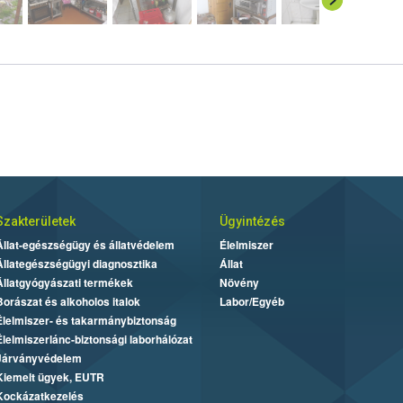
Szakterületek
Ügyintézés
Állat-egészségügy és állatvédelem
Élelmiszer
Állategészségügyi diagnosztika
Állat
Állatgyógyászati termékek
Növény
Borászat és alkoholos italok
Labor/Egyéb
Élelmiszer- és takarmánybiztonság
Élelmiszerlánc-biztonsági laborhálózat
Járványvédelem
Kiemelt ügyek, EUTR
Kockázatkezelés