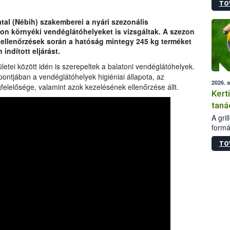
TO
módos
egész
tal (Nébih) szakemberei a nyári szezonális
felha
ton környéki vendéglátóhelyeket is vizsgáltak. A szezon
célja
t ellenőrzések során a hatóság mintegy 245 kg terméket
lehet
indított eljárást.
Az Or
felha
ületei között idén is szerepeltek a balatoni vendéglátóhelyek.
terme
pontjában a vendéglátóhelyek higiéniai állapota, az
2026. 
elősége, valamint azok kezelésének ellenőrzése állt.
Kert
taná
A gri
formá
romlá
TO
szapo
sütög
techni
alapa
higié
hőkez
tárol
Hivat
a biz