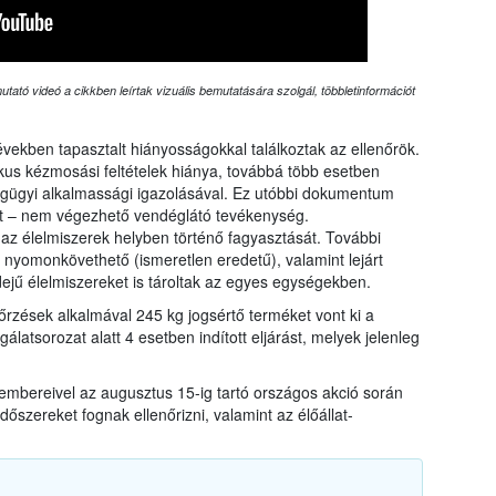
tató videó a cikkben leírtak vizuális bemutatására szolgál, többletinformációt
években tapasztalt hiányosságokkal találkoztak az ellenőrök.
nikus kézmosási feltételek hiánya, továbbá több esetben
gügyi alkalmassági igazolásával. Ez utóbbi dokumentum
att – nem végezhető vendéglátó tevékenység.
z élelmiszerek helyben történő fagyasztását. További
 nyomonkövethető (ismeretlen eredetű), valamint lejárt
ejű élelmiszereket is tároltak az egyes egységekben.
nőrzések alkalmával 245 kg jogsértő terméket vont ki a
gálatsorozat alatt 4 esetben indított eljárást, melyek jelenleg
kembereivel az augusztus 15-ig tartó országos akció során
őszereket fognak ellenőrizni, valamint az élőállat-