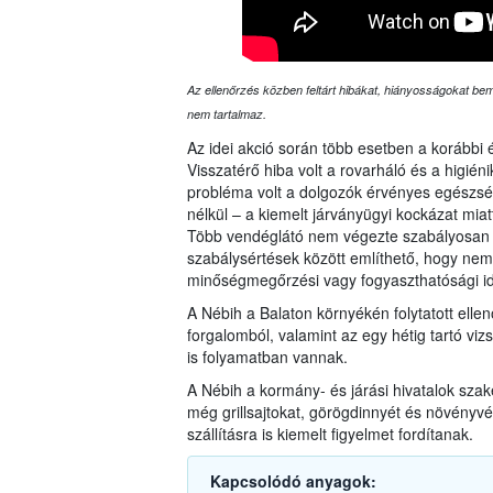
Az ellenőrzés közben feltárt hibákat, hiányosságokat bemu
nem tartalmaz.
Az idei akció során több esetben a korábbi 
Visszatérő hiba volt a rovarháló és a higié
probléma volt a dolgozók érvényes egészsé
nélkül – a kiemelt járványügyi kockázat mi
Több vendéglátó nem végezte szabályosan a
szabálysértések között említhető, hogy nem
minőségmegőrzési vagy fogyaszthatósági id
A Nébih a Balaton környékén folytatott elle
forgalomból, valamint az egy hétig tartó vizs
is folyamatban vannak.
A Nébih a kormány- és járási hivatalok sza
még grillsajtokat, görögdinnyét és növényvéd
szállításra is kiemelt figyelmet fordítanak.
Kapcsolódó anyagok: