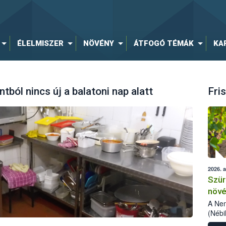
ÉLELMISZER
NÖVÉNY
ÁTFOGÓ TÉMÁK
KA
ból nincs új a balatoni nap alatt
Fris
2026. 
Szür
növé
szől
A Nem
(Nébi
Klart