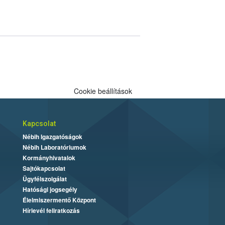
Cookie beállítások
Kapcsolat
Nébih Igazgatóságok
Nébih Laboratóriumok
Kormányhivatalok
Sajtókapcsolat
Ügyfélszolgálat
Hatósági jogsegély
Élelmiszermentő Központ
Hírlevél feliratkozás