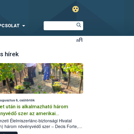
PCSOLAT
s hírek
augusztus 6, csütörtök
et után is alkalmazható három
nyvédő szer az amerikai
őkabóca ellen
zeti Élelmiszerlánc-biztonsági Hivatal
h) három növényvédő szer – Decis Forte,
an 24 EW, Oroganic – engedélyokiratát