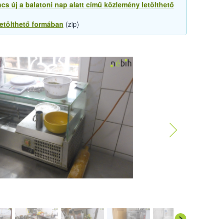
cs új a balatoni nap alatt című közlemény letölthető
letölthető formában
(zip)