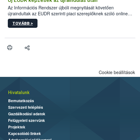
biztonsági Hivatal (Nébih) Oktatási Programja összegyűjtötte a
Az Információs Rendszer újbóli megnyitását követően
biztonságos grillezés legfontosabb tudnivalóit.
újraindultak az EUDR szerinti piaci szereplőknek szóló online
képzések.
TOVÁBB >
Cookie beállítások
Hivatalunk
Bemutatkozás
Szervezeti felépítés
Gazdálkodási adatok
Felügyeleti szervünk
Projektek
Kapcsolódó linkek
Adatkezelési tájékoztató