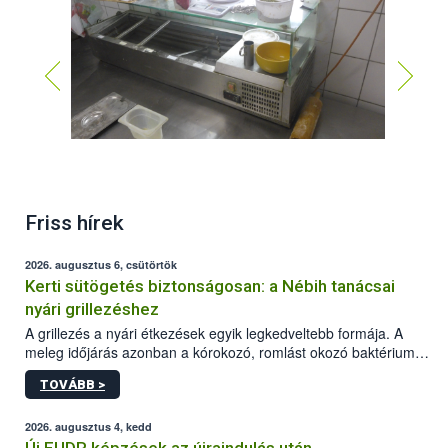
Friss hírek
2026. augusztus 6, csütörtök
Kerti sütögetés biztonságosan: a Nébih tanácsai
nyári grillezéshez
A grillezés a nyári étkezések egyik legkedveltebb formája. A
meleg időjárás azonban a kórokozó, romlást okozó baktériumok
gyorsabb szaporodásának is kedvez. A szabadtéri sütögetés
TOVÁBB >
ezért nem csupán a megfelelő sütési technikáról szól: legalább
ilyen fontos az alapanyagok biztonságos kezelése, az alapvető
higiéniai szabályok betartása, a megfelelő hőkezelés, valamint a
2026. augusztus 4, kedd
maradékok szakszerű tárolása. A Nemzeti Élelmiszerlánc-
Új EUDR képzések az újraindulás után