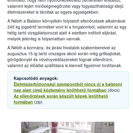
említhető, hogy nem nyomonkövethető (ismeretlen eredetű),
valamint lejárt minőségmegőrzési vagy fogyaszthatósági idejű
élelmiszereket is tároltak az egyes egységekben.
A Nébih a Balaton környékén folytatott ellenőrzések alkalmával
245 kg jogsértő terméket vont ki a forgalomból, valamint az egy
hétig tartó vizsgálatsorozat alatt 4 esetben indított eljárást,
melyek jelenleg is folyamatban vannak.
A Nébih a kormány- és járási hivatalok szakembereivel az
augusztus 15-ig tartó országos akció során még grillsajtokat,
görögdinnyét és növényvédőszereket fognak ellenőrizni,
valamint az élőállat-szállításra is kiemelt figyelmet fordítanak.
Kapcsolódó anyagok:
Élelmiszerbiztonsági szempontból nincs új a balatoni
nap alatt című közlemény letölthető formában
(docx)
Az ellenőrzések során készült képek letölthető
formában
(zip)