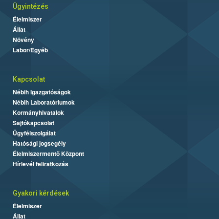
Ügyintézés
Élelmiszer
Állat
Növény
Labor/Egyéb
Kapcsolat
Nébih Igazgatóságok
Nébih Laboratóriumok
Kormányhivatalok
Sajtókapcsolat
Ügyfélszolgálat
Hatósági jogsegély
Élelmiszermentő Központ
Hírlevél feliratkozás
Gyakori kérdések
Élelmiszer
Állat