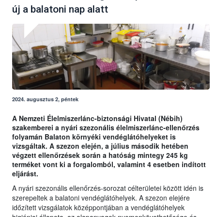
új a balatoni nap alatt
2024. augusztus 2, péntek
A Nemzeti Élelmiszerlánc-biztonsági Hivatal (Nébih)
szakemberei a nyári szezonális élelmiszerlánc-ellenőrzés
folyamán Balaton környéki vendéglátóhelyeket is
vizsgáltak. A szezon elején, a július második hetében
végzett ellenőrzések során a hatóság mintegy 245 kg
terméket vont ki a forgalomból, valamint 4 esetben indított
eljárást.
A nyári szezonális ellenőrzés-sorozat célterületei között idén is
szerepeltek a balatoni vendéglátóhelyek. A szezon elejére
időzített vizsgálatok középpontjában a vendéglátóhelyek