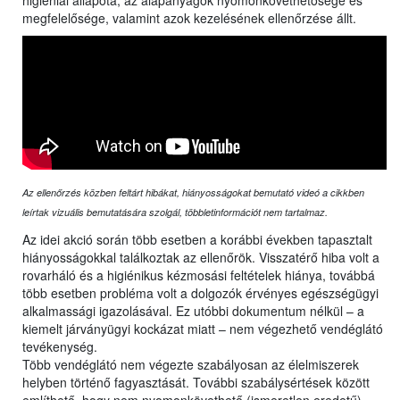
higiéniai állapota, az alapanyagok nyomonkövethetősége és
megfelelősége, valamint azok kezelésének ellenőrzése állt.
Az ellenőrzés közben feltárt hibákat, hiányosságokat bemutató videó a cikkben
leírtak vizuális bemutatására szolgál, többletinformációt nem tartalmaz.
Az idei akció során több esetben a korábbi években tapasztalt
hiányosságokkal találkoztak az ellenőrök. Visszatérő hiba volt a
rovarháló és a higiénikus kézmosási feltételek hiánya, továbbá
több esetben probléma volt a dolgozók érvényes egészségügyi
alkalmassági igazolásával. Ez utóbbi dokumentum nélkül – a
kiemelt járványügyi kockázat miatt – nem végezhető vendéglátó
tevékenység.
Több vendéglátó nem végezte szabályosan az élelmiszerek
helyben történő fagyasztását. További szabálysértések között