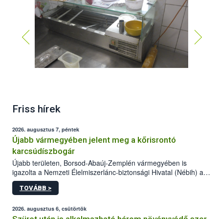
Friss hírek
2026. augusztus 7, péntek
Újabb vármegyében jelent meg a kőrisrontó
karcsúdíszbogár
Újabb területen, Borsod-Abaúj-Zemplén vármegyében is
igazolta a Nemzeti Élelmiszerlánc-biztonsági Hivatal (Nébih) a
kőrisrontó karcsúdíszbogár (Agrilus planipennis) jelenlétét. A
TOVÁBB >
kártevőt nem csak színcsapdában találták meg, de már fertőzött
fában is azonosították. A növényvédelmi szakemberek folytatják
az intenzív felderítést, emellett az intézkedéseket a szlovák
2026. augusztus 6, csütörtök
hatósággal is összehangolják a terjedés megállítása érdekében.
Szüret után is alkalmazható három növényvédő szer