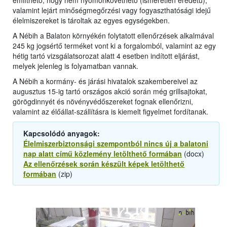
említhető, hogy nem nyomonkövethető (ismeretlen eredetű),
valamint lejárt minőségmegőrzési vagy fogyaszthatósági idejű
élelmiszereket is tároltak az egyes egységekben.
A Nébih a Balaton környékén folytatott ellenőrzések alkalmával
245 kg jogsértő terméket vont ki a forgalomból, valamint az egy
hétig tartó vizsgálatsorozat alatt 4 esetben indított eljárást,
melyek jelenleg is folyamatban vannak.
A Nébih a kormány- és járási hivatalok szakembereivel az
augusztus 15-ig tartó országos akció során még grillsajtokat,
görögdinnyét és növényvédőszereket fognak ellenőrizni,
valamint az élőállat-szállításra is kiemelt figyelmet fordítanak.
Kapcsolódó anyagok:
Élelmiszerbiztonsági szempontból nincs új a balatoni
nap alatt című közlemény letölthető formában
(docx)
Az ellenőrzések során készült képek letölthető
formában
(zip)