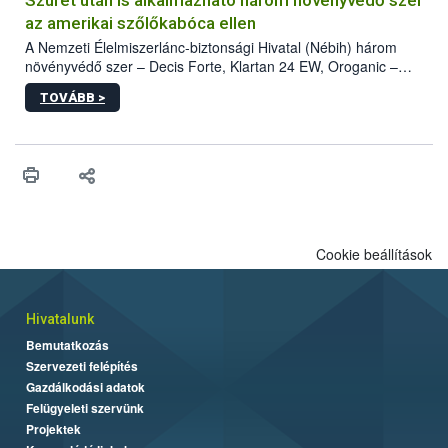
az amerikai szőlőkabóca ellen
A Nemzeti Élelmiszerlánc-biztonsági Hivatal (Nébih) három
növényvédő szer – Decis Forte, Klartan 24 EW, Oroganic –
engedélyokiratát módosította, így azok a szüretet követően,
TOVÁBB >
egészen a vesszőérettség (BBCH 91) stádiumáig
felhasználhatóak a szőlőben. A kiterjesztések célja, hogy a korai
érésű szőlőkben is legyen lehetőség a károsító elleni további
védekezésre. Az Oroganic készítmény kis kiszerelésben kiskerti
felhasználók számára is elérhető és ökológiai termesztésben is
engedélyezett.
Cookie beállítások
Hivatalunk
Bemutatkozás
Szervezeti felépítés
Gazdálkodási adatok
Felügyeleti szervünk
Projektek