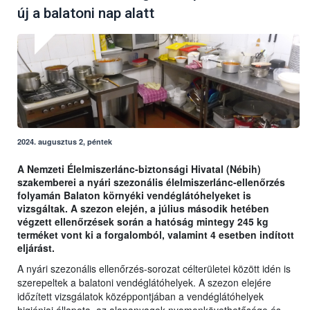
új a balatoni nap alatt
2024. augusztus 2, péntek
A Nemzeti Élelmiszerlánc-biztonsági Hivatal (Nébih)
szakemberei a nyári szezonális élelmiszerlánc-ellenőrzés
folyamán Balaton környéki vendéglátóhelyeket is
vizsgáltak. A szezon elején, a július második hetében
végzett ellenőrzések során a hatóság mintegy 245 kg
terméket vont ki a forgalomból, valamint 4 esetben indított
eljárást.
A nyári szezonális ellenőrzés-sorozat célterületei között idén is
szerepeltek a balatoni vendéglátóhelyek. A szezon elejére
időzített vizsgálatok középpontjában a vendéglátóhelyek