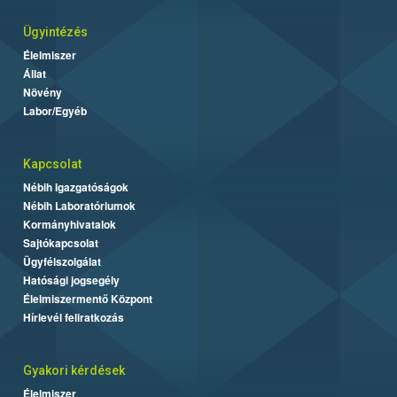
Ügyintézés
Élelmiszer
Állat
Növény
Labor/Egyéb
Kapcsolat
Nébih Igazgatóságok
Nébih Laboratóriumok
Kormányhivatalok
Sajtókapcsolat
Ügyfélszolgálat
Hatósági jogsegély
Élelmiszermentő Központ
Hírlevél feliratkozás
Gyakori kérdések
Élelmiszer