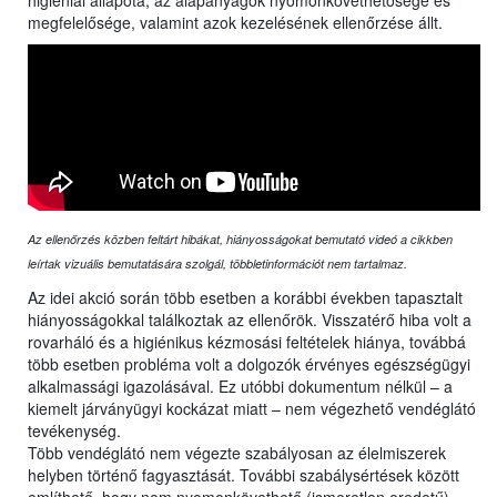
higiéniai állapota, az alapanyagok nyomonkövethetősége és
megfelelősége, valamint azok kezelésének ellenőrzése állt.
Az ellenőrzés közben feltárt hibákat, hiányosságokat bemutató videó a cikkben
leírtak vizuális bemutatására szolgál, többletinformációt nem tartalmaz.
Az idei akció során több esetben a korábbi években tapasztalt
hiányosságokkal találkoztak az ellenőrök. Visszatérő hiba volt a
rovarháló és a higiénikus kézmosási feltételek hiánya, továbbá
több esetben probléma volt a dolgozók érvényes egészségügyi
alkalmassági igazolásával. Ez utóbbi dokumentum nélkül – a
kiemelt járványügyi kockázat miatt – nem végezhető vendéglátó
tevékenység.
Több vendéglátó nem végezte szabályosan az élelmiszerek
helyben történő fagyasztását. További szabálysértések között