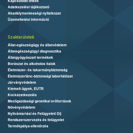
Kapcsolódó linkek
Adatkezelési tájékoztató
Akadálymentességi nyilatkozat
Üzemeltetési információ
Szakterületek
Állat-egészségügy és állatvédelem
Állategészségügyi diagnosztika
Állatgyógyászati termékek
Borászat és alkoholos italok
Élelmiszer- és takarmánybiztonság
Élelmiszerlánc-biztonsági laborhálózat
Járványvédelem
Kiemelt ügyek, EUTR
Kockázatkezelés
Mezőgazdasági genetikai erőforrások
Növényvédelem
Nyilvántartási és Felügyeleti Díj
Rendszerszervezés és felügyelet
Termékpálya-ellenőrzés